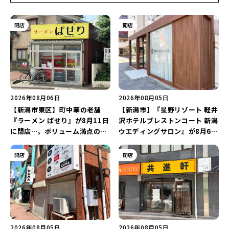
閉店
開店
2026年08月06日
2026年08月05日
【新潟市東区】町中華の老舗
【新潟市】『星野リゾート 軽井
『ラーメン ぱせり』が8月11日
沢ホテルブレストンコート 新潟
に閉店…。ボリューム満点の名
ウエディングサロン』が8月6日
店が幕を閉じる。
にオープン！軽井沢ウエディン
グを万代で相談しよう♪
開店
閉店
2026年08月05日
2026年08月05日