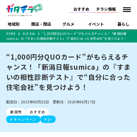
おすすめ
チラシ情報
地域別
開店・閉店
グルメ
イベント
暮らし
HOME
おすすめ
“1,000円分QUOカード”がもらえるチャンス！「新潟日報
sumica」の『すまいの相性診断テスト』で“自分に合った住宅会社”を見つけよう！
食品スーパー・コンビ
戸建住宅・マンショ
特売セール
インタビュー
ニ
ン・土地
住宅メーカー・工務
“1,000円分QUOカード”がもらえるチ
新潟市
開店
ラーメン
体験・販売
施設・ショップ
下越
閉店
現地レポート
祭り・伝統行事
店
ャンス！「新潟日報sumica」の『すま
ショッピングモール・
ドラッグストア・ホーム
特集・まとめ記事
大型施設
センター
いの相性診断テスト』で“自分に合った
食品メーカー・県産
リニューアル・移転
休業
開店まとめ
閉店まとめ
中越
和食
趣味・展示会
上越
洋食
ライブ・コンサート
品
住宅会社”を見つけよう！
新潟市・開店
新潟市・閉店
長岡市・開店
セツコママ
ランキング
新潟人
キャンペーン
ファッション
生活サービス
長岡市・閉店
上越市・開店
上越市・閉店
開店まとめ
閉店まとめ
人気記事まとめ
定食まとめ
配信日：2023年08月25日 更新日：2026年06月17日
にいがた酒の陣・新潟
習い事・塾
アパレル・雑貨
フィットネス・ジム
佐渡
スイーツ
スポーツ
ランチ
ラーメン・開店
ラーメン・閉店
酒月
ラーメンまとめ
飲食店まとめ
新潟市
おすすめ
観光スポット
温泉・入浴
ホテル
旅館
水族館
インテリア・雑貨
外食・テイクアウト
キャンペーン
pr
リラクゼーション・整体
スキー場
リユース・買取
新車・中古車・カー用品
旅行・レジャー
家電・携帯電話
新潟市中央区
ご当地グルメ
セミナー・講演会
新潟市東区
食べ歩き
子ども向け
テイクアウト
新潟市西区
花火大会
新潟市北区
季節・期間限定
入場無料
病院・クリニック
イオンモール
ラブラ万代・ラブラ2
冠婚葬祭
習い事・塾
通販・EC
イベント
求人