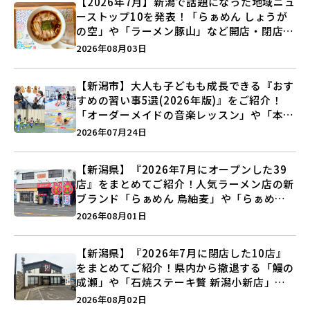
【2026年7月】新潟で話題になった地域ニュ
ーストップ10を発表！「らぁめん しょうが
の空」や「ラーメン豚山」など開店・閉店の
注目記事をランキングでご紹介♪
2026年08月03日
【新潟市】大人も子どもも成長できる『おす
すめの習い事5選(2026年版)』をご紹介！
「オーダーメイドの音楽レッスン」や「本格
キックボクシング」で新しい自分を見つけよ
2026年07月24日
う♪
【新潟県】『2026年7月にオープンした39
店』をまとめてご紹介！人気ラーメン店の新
ブランド「らぁめん 鳥紬麦」や「らぁめん
しょうがの空」など盛りだくさん♪
2026年08月01日
【新潟県】『2026年7月に閉店した10店』
をまとめてご紹介！県内から撤退する「鰻の
成瀬」や「石焼ステーキ贅 新潟小新店」が
営業に幕…。
2026年08月02日