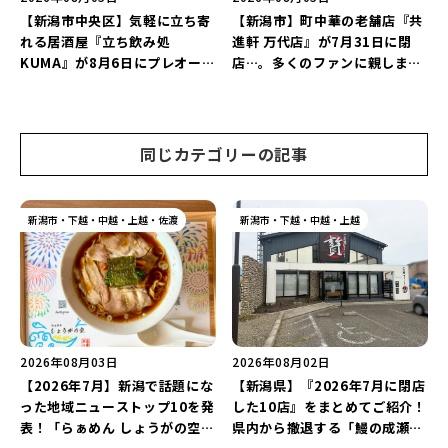
【新潟市中央区】気軽に立ち寄
【新潟市】町中華の老舗店『共
れる居酒屋『立ち飲み処
進軒 万代店』が7月31日に閉
KUMA』が8月6日にプレオープ
店…。多くのファンに親しまれ
ン！“1杯目のドリンクが半
た名店が長年の営業に幕。
額”になるキャンペーンを開催
♪
同じカテゴリーの記事
新潟市・下越・中越・上越・佐渡
新潟市・下越・中越・上越
2026年08月03日
2026年08月02日
【2026年7月】新潟で話題にな
【新潟県】『2026年7月に閉店
った地域ニューストップ10を発
した10店』をまとめてご紹介！
表！「らぁめん しょうがの空」
県内から撤退する「鰻の成瀬」