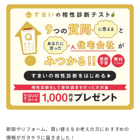
新潟市南区
カフェ
住宅展示場
居酒屋・バー
新潟市江南区
完成見学会
焼肉
学生スポーツ
新潟市秋葉区
パスタ
アルビレックス
新潟市西蒲区
ビルボードプレイスBP
新潟伊勢丹
ピア万代
官公庁・自治体
新潟市 チラシ
長岡・見附 チラシ
村上・関川
パン・ベーカリー
新発田・聖籠
タレカツ・豚カツ
胎内・粟島
デカ盛り・大盛り
リバーサイド千秋
パティオPATIO
上越・妙高・糸魚川 チラシ
注目 チラシ
週末セール
三条・加茂・田上
旨辛・激辛
定食・町定食
五泉・阿賀野・阿賀
海鮮・鮨
燕・弥彦
そば・うどん
火曜セール
オープン・リニューアルセール
長岡・見附
日本酒・新潟清酒
小千谷・十日町・津南
ワイン・クラフトビール
魚沼・南魚沼・湯沢
周年祭・感謝祭セール
年末・初売りセール
柏崎・刈羽・出雲崎
ケーキ・パフェ
ビアガーデン・暑気払い
上越・妙高・糸魚川
忘新年会・歓送迎会
新築やリフォーム、買い替えをお考えの方におすすめの
情報がガタチラに届きました！