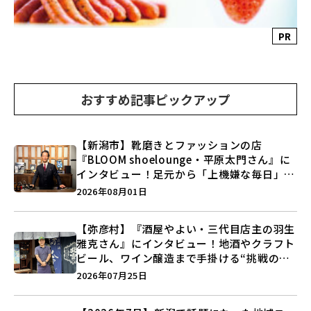
PR
おすすめ記事ピックアップ
【新潟市】靴磨きとファッションの店
『BLOOM shoelounge・平原太門さん』に
インタビュー！足元から「上機嫌な毎日」を
つくる装いの提案とは？
2026年08月01日
【弥彦村】『酒屋やよい・三代目店主の羽生
雅克さん』にインタビュー！地酒やクラフト
ビール、ワイン醸造まで手掛ける“挑戦の歴
史”に迫る♪
2026年07月25日