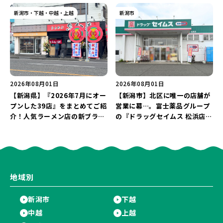
や「ラーメン豚山」など開店・
や「石焼ステーキ贅 新潟小新
閉店の注目記事をランキングで
店」が営業に幕…。
新潟市・下越・中越・上越
新潟市
ご紹介♪
2026年08月01日
2026年08月01日
【新潟県】『2026年7月にオー
【新潟市】北区に唯一の店舗が
プンした39店』をまとめてご紹
営業に幕…。富士薬品グループ
介！人気ラーメン店の新ブラン
の『ドラッグセイムス 松浜店』
ド「らぁめん 鳥紬麦」や「らぁ
が8月31日に閉店。30％OFFの
めん しょうがの空」など盛りだ
売り尽くしセールを開催中！
くさん♪
地域別
新潟市
下越
中越
上越