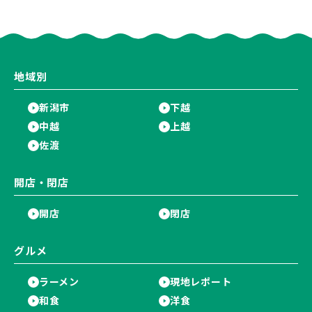
設「めぐり舎」や「シーナシー
や「ラーメン豚山」など開店・
ナ丸大新潟のサマーフェスタ
閉店の注目記事をランキングで
2026」がおすすめ♪
ご紹介♪
地域別
新潟市
下越
中越
上越
佐渡
開店・閉店
開店
閉店
グルメ
ラーメン
現地レポート
和食
洋食