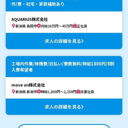
作/寮・社宅・家賃補助あり
AQUARIUS株式会社
新潟県 長岡市
月給26万円～45万円
正社員
求人の詳細を見る
工場内作業/待機寮/日払い/寮費無料/時給1800円/8割
入寮希望者
move on株式会社
新潟県 新潟市
時給1,800円～2,250円
派遣社員
求人の詳細を見る