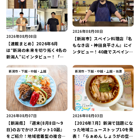
2026年08月08日
2026年08月08日
【新潟市】スペイン料理店『名
【連載まとめ】2026年6月
もなき店・神田良平さん』にイ
は“新潟の未来を切り拓く4名の
ンタビュー！40歳でスペインへ
新潟人”にインタビュー！「学
渡り、“美食の街”の魅力を古町
生起業家」や「料理専門のフォ
で届ける♪
トグラファー」など要チェック
新潟市・下越・中越・上越
新潟市・下越・中越・上越・佐渡
♪
2026年08月07日
2026年08月03日
【新潟県】『週末(8月8日～9
【2026年7月】新潟で話題にな
日)のおでかけスポット10選』
った地域ニューストップ10を発
をご紹介！地域密着型の複合施
表！「らぁめん しょうがの空」