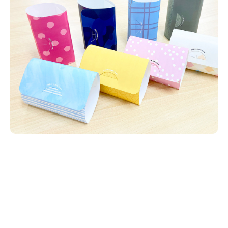
新潟市南区
カフェ
住宅展示場
居酒屋・バー
新潟市江南区
完成見学会
焼肉
学生スポーツ
新潟市秋葉区
パスタ
アルビレックス
新潟市西蒲区
ビルボードプレイスBP
新潟伊勢丹
ピア万代
官公庁・自治体
新潟市 チラシ
長岡・見附 チラシ
村上・関川
パン・ベーカリー
新発田・聖籠
タレカツ・豚カツ
胎内・粟島
デカ盛り・大盛り
リバーサイド千秋
パティオPATIO
上越・妙高・糸魚川 チラシ
注目 チラシ
週末セール
三条・加茂・田上
旨辛・激辛
定食・町定食
五泉・阿賀野・阿賀
海鮮・鮨
燕・弥彦
そば・うどん
火曜セール
オープン・リニューアルセール
長岡・見附
日本酒・新潟清酒
小千谷・十日町・津南
ワイン・クラフトビール
魚沼・南魚沼・湯沢
周年祭・感謝祭セール
年末・初売りセール
柏崎・刈羽・出雲崎
ケーキ・パフェ
ビアガーデン・暑気払い
上越・妙高・糸魚川
忘新年会・歓送迎会