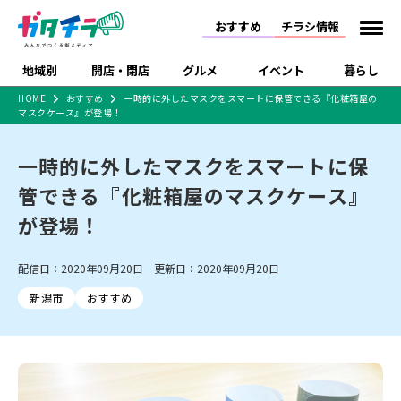
おすすめ
チラシ情報
地域別
開店・閉店
グルメ
イベント
暮らし
HOME
おすすめ
一時的に外したマスクをスマートに保管できる『化粧箱屋の
マスクケース』が登場！
食品スーパー・コンビ
戸建住宅・マンショ
特売セール
インタビュー
ニ
ン・土地
住宅メーカー・工務
一時的に外したマスクをスマートに保
新潟市
開店
ラーメン
体験・販売
施設・ショップ
下越
閉店
現地レポート
祭り・伝統行事
店
管できる『化粧箱屋のマスクケース』
ショッピングモール・
ドラッグストア・ホーム
特集・まとめ記事
大型施設
センター
が登場！
食品メーカー・県産
リニューアル・移転
休業
開店まとめ
閉店まとめ
中越
和食
趣味・展示会
上越
洋食
ライブ・コンサート
品
新潟市・開店
新潟市・閉店
長岡市・開店
配信日：2020年09月20日 更新日：2020年09月20日
セツコママ
ランキング
新潟人
キャンペーン
ファッション
生活サービス
長岡市・閉店
上越市・開店
上越市・閉店
開店まとめ
閉店まとめ
人気記事まとめ
定食まとめ
新潟市
おすすめ
にいがた酒の陣・新潟
習い事・塾
アパレル・雑貨
フィットネス・ジム
佐渡
スイーツ
スポーツ
ランチ
ラーメン・開店
ラーメン・閉店
酒月
ラーメンまとめ
飲食店まとめ
観光スポット
温泉・入浴
ホテル
旅館
水族館
インテリア・雑貨
外食・テイクアウト
リラクゼーション・整体
スキー場
リユース・買取
新車・中古車・カー用品
旅行・レジャー
家電・携帯電話
新潟市中央区
ご当地グルメ
セミナー・講演会
新潟市東区
食べ歩き
子ども向け
テイクアウト
新潟市西区
花火大会
新潟市北区
季節・期間限定
入場無料
病院・クリニック
イオンモール
ラブラ万代・ラブラ2
冠婚葬祭
習い事・塾
通販・EC
イベント
求人