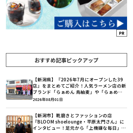
PR
おすすめ記事ピックアップ
【新潟県】『2026年7月にオープンした39
店』をまとめてご紹介！人気ラーメン店の新
ブランド「らぁめん 鳥紬麦」や「らぁめん
しょうがの空」など盛りだくさん♪
2026年08月01日
【新潟市】靴磨きとファッションの店
『BLOOM shoelounge・平原太門さん』に
インタビュー！足元から「上機嫌な毎日」を