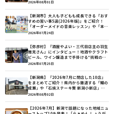
つくる装いの提案とは？
2026年08月01日
【新潟市】大人も子どもも成長できる『おす
すめの習い事5選(2026年版)』をご紹介！
「オーダーメイドの音楽レッスン」や「本格
キックボクシング」で新しい自分を見つけよ
2026年07月24日
う♪
【弥彦村】『酒屋やよい・三代目店主の羽生
雅克さん』にインタビュー！地酒やクラフト
ビール、ワイン醸造まで手掛ける“挑戦の歴
史”に迫る♪
2026年07月25日
【新潟県】『2026年7月に閉店した10店』
をまとめてご紹介！県内から撤退する「鰻の
成瀬」や「石焼ステーキ贅 新潟小新店」が
営業に幕…。
2026年08月02日
【2026年7月】新潟で話題になった地域ニュ
ーストップ10を発表！「らぁめん しょうが