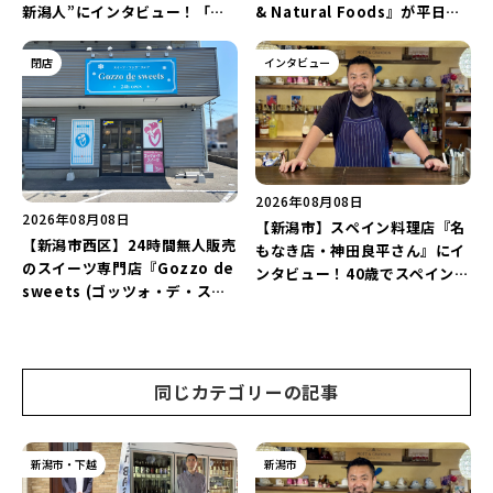
新潟人”にインタビュー！「学
& Natural Foods』が平日ラ
生起業家」や「料理専門のフォ
ンチも7月24日からスタート！
トグラファー」など要チェック
「抗酸化☆レモンチキンカレ
閉店
インタビュー
♪
ー」と「美容と健康を考えたプ
レートランチ」を実食レポート
♪
2026年08月08日
2026年08月08日
【新潟市】スペイン料理店『名
【新潟市西区】24時間無人販売
もなき店・神田良平さん』にイ
のスイーツ専門店『Gozzo de
ンタビュー！40歳でスペインへ
sweets (ゴッツォ・デ・スイ
渡り、“美食の街”の魅力を古町
ーツ) 新潟本店』が8月9日に閉
で届ける♪
店…。一部商品は姉妹店で販売
継続！
同じカテゴリーの記事
新潟市・下越
新潟市