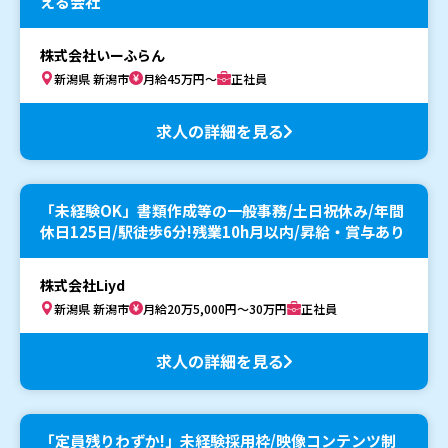
える会社
株式会社いーふらん
新潟県 新潟市
月給45万円～
正社員
求人の詳細を見る
「未経験OK」書類作成等の一般事務/土日祝休み/年間
休日125日/駅徒歩6分!残業10h月以内/昇給・賞与あり
株式会社Liyd
新潟県 新潟市
月給20万5,000円～30万円
正社員
求人の詳細を見る
「定員残りわずか!」未経験採用枠/映像コンテンツ制