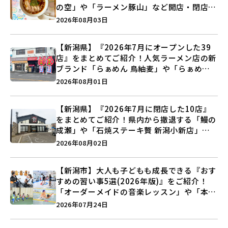
の空」や「ラーメン豚山」など開店・閉店の
注目記事をランキングでご紹介♪
2026年08月03日
【新潟県】『2026年7月にオープンした39
店』をまとめてご紹介！人気ラーメン店の新
ブランド「らぁめん 鳥紬麦」や「らぁめん
しょうがの空」など盛りだくさん♪
2026年08月01日
【新潟県】『2026年7月に閉店した10店』
をまとめてご紹介！県内から撤退する「鰻の
成瀬」や「石焼ステーキ贅 新潟小新店」が
営業に幕…。
2026年08月02日
【新潟市】大人も子どもも成長できる『おす
すめの習い事5選(2026年版)』をご紹介！
「オーダーメイドの音楽レッスン」や「本格
キックボクシング」で新しい自分を見つけよ
2026年07月24日
う♪