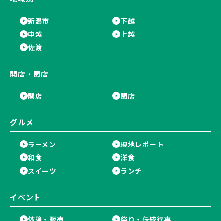
新潟市
下越
中越
上越
佐渡
開店・閉店
開店
閉店
グルメ
ラーメン
現地レポート
和食
洋食
スイーツ
ランチ
イベント
体験・販売
祭り・伝統行事