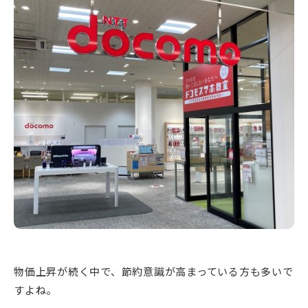
新潟市南区
カフェ
住宅展示場
居酒屋・バー
新潟市江南区
完成見学会
焼肉
学生スポーツ
新潟市秋葉区
パスタ
アルビレックス
新潟市西蒲区
ビルボードプレイスBP
新潟伊勢丹
ピア万代
官公庁・自治体
新潟市 チラシ
長岡・見附 チラシ
村上・関川
パン・ベーカリー
新発田・聖籠
タレカツ・豚カツ
胎内・粟島
デカ盛り・大盛り
リバーサイド千秋
パティオPATIO
上越・妙高・糸魚川 チラシ
注目 チラシ
週末セール
三条・加茂・田上
旨辛・激辛
定食・町定食
五泉・阿賀野・阿賀
海鮮・鮨
燕・弥彦
そば・うどん
火曜セール
オープン・リニューアルセール
長岡・見附
日本酒・新潟清酒
小千谷・十日町・津南
ワイン・クラフトビール
魚沼・南魚沼・湯沢
周年祭・感謝祭セール
年末・初売りセール
柏崎・刈羽・出雲崎
ケーキ・パフェ
ビアガーデン・暑気払い
上越・妙高・糸魚川
忘新年会・歓送迎会
物価上昇が続く中で、節約意識が高まっている方も多いで
すよね。