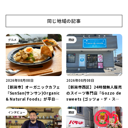
同じ地域の記事
グルメ
閉店
2026年08月08日
2026年08月08日
【新潟市】オーガニックカフェ
【新潟市西区】24時間無人販売
『SunSan(サンサン)Organic
のスイーツ専門店『Gozzo de
& Natural Foods』が平日ラ
sweets (ゴッツォ・デ・スイ
ンチも7月24日からスタート！
ーツ) 新潟本店』が8月9日に閉
「抗酸化☆レモンチキンカレ
店…。一部商品は姉妹店で販売
インタビュー
開店
ー」と「美容と健康を考えたプ
継続！
レートランチ」を実食レポート