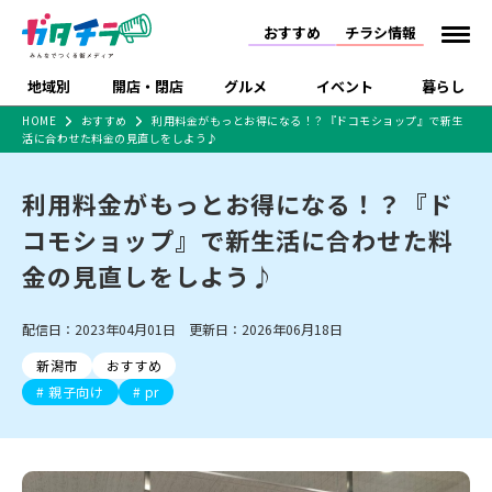
おすすめ
チラシ情報
地域別
開店・閉店
グルメ
イベント
暮らし
HOME
おすすめ
利用料金がもっとお得になる！？『ドコモショップ』で新生
活に合わせた料金の見直しをしよう♪
食品スーパー・コンビ
戸建住宅・マンショ
特売セール
インタビュー
ニ
ン・土地
住宅メーカー・工務
利用料金がもっとお得になる！？『ド
新潟市
開店
ラーメン
体験・販売
施設・ショップ
下越
閉店
現地レポート
祭り・伝統行事
店
コモショップ』で新生活に合わせた料
ショッピングモール・
ドラッグストア・ホーム
特集・まとめ記事
大型施設
センター
金の見直しをしよう♪
食品メーカー・県産
リニューアル・移転
休業
開店まとめ
閉店まとめ
中越
和食
趣味・展示会
上越
洋食
ライブ・コンサート
品
新潟市・開店
新潟市・閉店
長岡市・開店
配信日：2023年04月01日 更新日：2026年06月18日
セツコママ
ランキング
新潟人
キャンペーン
ファッション
生活サービス
長岡市・閉店
上越市・開店
上越市・閉店
開店まとめ
閉店まとめ
人気記事まとめ
定食まとめ
新潟市
おすすめ
にいがた酒の陣・新潟
習い事・塾
アパレル・雑貨
フィットネス・ジム
佐渡
スイーツ
スポーツ
ランチ
ラーメン・開店
ラーメン・閉店
酒月
親子向け
pr
ラーメンまとめ
飲食店まとめ
観光スポット
温泉・入浴
ホテル
旅館
水族館
インテリア・雑貨
外食・テイクアウト
リラクゼーション・整体
スキー場
リユース・買取
新車・中古車・カー用品
旅行・レジャー
家電・携帯電話
新潟市中央区
ご当地グルメ
セミナー・講演会
新潟市東区
食べ歩き
子ども向け
テイクアウト
新潟市西区
花火大会
新潟市北区
季節・期間限定
入場無料
病院・クリニック
イオンモール
ラブラ万代・ラブラ2
冠婚葬祭
習い事・塾
通販・EC
イベント
求人