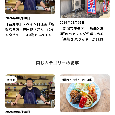
♪
2026年08月08日
2026年08月07日
【新潟市】スペイン料理店『名
【新潟市中央区】“鳥串×お
もなき店・神田良平さん』にイ
酒”のペアリングが楽しめる
ンタビュー！40歳でスペインへ
『串焼き バラッド』が8月8日
渡り、“美食の街”の魅力を古町
にオープン！厳選した地酒もラ
で届ける♪
インアップ♪
同じカテゴリーの記事
新潟市
新潟市・下越・中越・上越
2026年08月08日