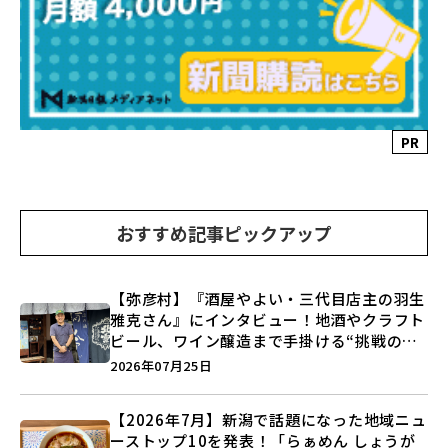
PR
おすすめ記事ピックアップ
【弥彦村】『酒屋やよい・三代目店主の羽生
雅克さん』にインタビュー！地酒やクラフト
ビール、ワイン醸造まで手掛ける“挑戦の歴
史”に迫る♪
2026年07月25日
【2026年7月】新潟で話題になった地域ニュ
ーストップ10を発表！「らぁめん しょうが