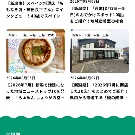
2026年08月07日
【新潟市】スペイン料理店『名
【新潟県】『週末(8月8日～9
もなき店・神田良平さん』にイ
日)のおでかけスポット10選』
ンタビュー！40歳でスペインへ
をご紹介！地域密着型の複合施
渡り、“美食の街”の魅力を古町
設「めぐり舎」や「シーナシー
で届ける♪
ナ丸大新潟のサマーフェスタ
新潟市・下越・中越・上越・佐渡
新潟市・下越・中越・上越
2026」がおすすめ♪
2026年08月03日
2026年08月02日
【2026年7月】新潟で話題にな
【新潟県】『2026年7月に閉店
った地域ニューストップ10を発
した10店』をまとめてご紹介！
表！「らぁめん しょうがの空」
県内から撤退する「鰻の成瀬」
や「ラーメン豚山」など開店・
や「石焼ステーキ贅 新潟小新
閉店の注目記事をランキングで
店」が営業に幕…。
ご紹介♪
地域別