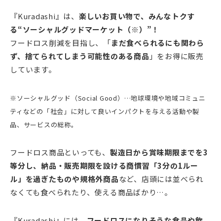
『Kuradashi』は、
楽しいお買い物で、みんなトクす
る“ソーシャルグッドマーケット（※）”！
フードロス削減を目指し、「
まだ食べられるにも関わら
ず、捨てられてしまう可能性のある商品
」をお得に販売
しています。
※ソーシャルグッド（Social Good）…地球環境や地域コミュニ
ティなどの「社会」に対して良いインパクトを与える活動や製
品、サービスの総称。
フードロス商品といっても、
製造日から賞味期限までを3
等分し、納品・販売期限を設ける商慣習「3分の1ルー
ル」を過ぎたものや規格外
商品
など、店頭には並べられ
なくても食べられたり、使える商品ばかり…。
『Kuradashi』には、
フードロスになりそうな食品や飲