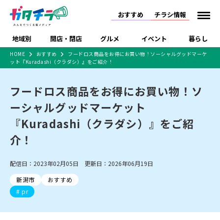
おすすめ
チラシ情報
地域別
開店・閉店
グルメ
イベント
暮らし
HOME
おすすめ
フードロス商品をお得にお買い物！ソーシャルグッドマーケ
ット『Kuradashi（クラダシ）』をご紹介！
食品スーパー・コンビ
戸建住宅・マンショ
特売セール
インタビュー
ニ
ン・土地
住宅メーカー・工務
フードロス商品をお得にお買い物！ソ
新潟市
開店
ラーメン
体験・販売
施設・ショップ
下越
閉店
現地レポート
祭り・伝統行事
店
ーシャルグッドマーケット
ショッピングモール・
ドラッグストア・ホーム
特集・まとめ記事
大型施設
センター
『Kuradashi（クラダシ）』をご紹
食品メーカー・県産
リニューアル・移転
休業
開店まとめ
閉店まとめ
中越
和食
趣味・展示会
上越
洋食
ライブ・コンサート
品
介！
新潟市・開店
新潟市・閉店
長岡市・開店
セツコママ
ランキング
新潟人
キャンペーン
ファッション
生活サービス
長岡市・閉店
上越市・開店
上越市・閉店
開店まとめ
閉店まとめ
人気記事まとめ
定食まとめ
配信日：2023年02月05日 更新日：2026年06月19日
にいがた酒の陣・新潟
習い事・塾
アパレル・雑貨
フィットネス・ジム
佐渡
スイーツ
スポーツ
ランチ
ラーメン・開店
ラーメン・閉店
酒月
ラーメンまとめ
飲食店まとめ
新潟市
おすすめ
観光スポット
温泉・入浴
ホテル
旅館
水族館
インテリア・雑貨
外食・テイクアウト
pr
リラクゼーション・整体
スキー場
リユース・買取
新車・中古車・カー用品
旅行・レジャー
家電・携帯電話
新潟市中央区
ご当地グルメ
セミナー・講演会
新潟市東区
食べ歩き
子ども向け
テイクアウト
新潟市西区
花火大会
新潟市北区
季節・期間限定
入場無料
病院・クリニック
イオンモール
ラブラ万代・ラブラ2
冠婚葬祭
習い事・塾
通販・EC
イベント
求人