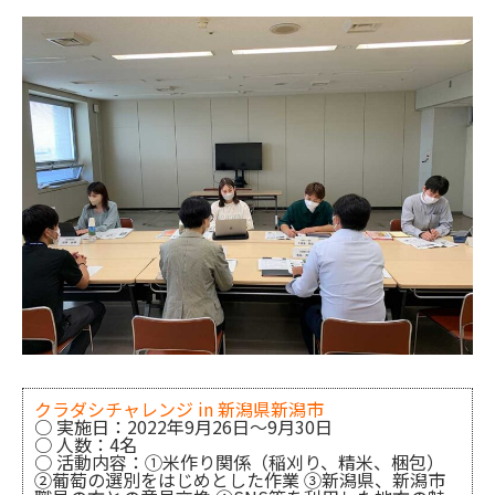
クラダシチャレンジ in 新潟県新潟市
○ 実施日：2022年9月26日〜9月30日
○ 人数：4名
○ 活動内容：①米作り関係（稲刈り、精米、梱包）
②葡萄の選別をはじめとした作業 ③新潟県、新潟市