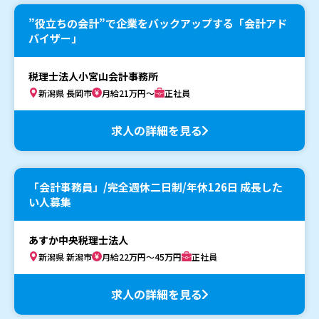
”役立ちの会計”で企業をバックアップする「会計アド
バイザー」
税理士法人小宮山会計事務所
新潟県 長岡市
月給21万円～
正社員
求人の詳細を見る
「会計事務員」/完全週休二日制/年休126日 成長した
い人募集
あすか中央税理士法人
新潟県 新潟市
月給22万円～45万円
正社員
求人の詳細を見る