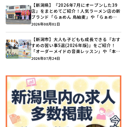
【新潟県】『2026年7月にオープンした39
店』をまとめてご紹介！人気ラーメン店の新
ブランド「らぁめん 鳥紬麦」や「らぁめん
しょうがの空」など盛りだくさん♪
2026年08月01日
【新潟市】大人も子どもも成長できる『おす
すめの習い事5選(2026年版)』をご紹介！
「オーダーメイドの音楽レッスン」や「本格
キックボクシング」で新しい自分を見つけよ
2026年07月24日
う♪