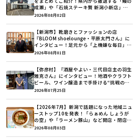
をまとめてご紹介！県内から撤退する「鰻の
成瀬」や「石焼ステーキ贅 新潟小新店」が
営業に幕…。
2026年08月02日
【新潟市】靴磨きとファッションの店
『BLOOM shoelounge・平原太門さん』に
インタビュー！足元から「上機嫌な毎日」を
つくる装いの提案とは？
2026年08月01日
【弥彦村】『酒屋やよい・三代目店主の羽生
雅克さん』にインタビュー！地酒やクラフト
ビール、ワイン醸造まで手掛ける“挑戦の歴
史”に迫る♪
2026年07月25日
【2026年7月】新潟で話題になった地域ニュ
ーストップ10を発表！「らぁめん しょうが
の空」や「ラーメン豚山」など開店・閉店の
注目記事をランキングでご紹介♪
2026年08月03日