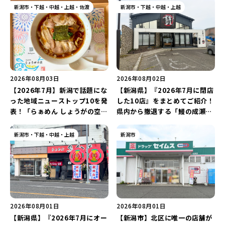
新潟市・下越・中越・上越・佐渡
新潟市・下越・中越・上越
2026年08月03日
2026年08月02日
【2026年7月】新潟で話題にな
【新潟県】『2026年7月に閉店
った地域ニューストップ10を発
した10店』をまとめてご紹介！
表！「らぁめん しょうがの空」
県内から撤退する「鰻の成瀬」
や「ラーメン豚山」など開店・
や「石焼ステーキ贅 新潟小新
閉店の注目記事をランキングで
店」が営業に幕…。
新潟市・下越・中越・上越
新潟市
ご紹介♪
2026年08月01日
2026年08月01日
【新潟県】『2026年7月にオー
【新潟市】北区に唯一の店舗が