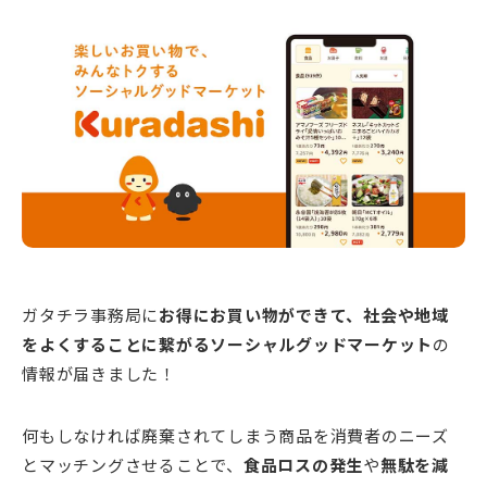
新潟市南区
カフェ
住宅展示場
居酒屋・バー
新潟市江南区
完成見学会
焼肉
学生スポーツ
新潟市秋葉区
パスタ
アルビレックス
新潟市西蒲区
ビルボードプレイスBP
新潟伊勢丹
ピア万代
官公庁・自治体
新潟市 チラシ
長岡・見附 チラシ
村上・関川
パン・ベーカリー
新発田・聖籠
タレカツ・豚カツ
胎内・粟島
デカ盛り・大盛り
リバーサイド千秋
パティオPATIO
上越・妙高・糸魚川 チラシ
注目 チラシ
週末セール
三条・加茂・田上
旨辛・激辛
定食・町定食
五泉・阿賀野・阿賀
海鮮・鮨
燕・弥彦
そば・うどん
火曜セール
オープン・リニューアルセール
長岡・見附
日本酒・新潟清酒
小千谷・十日町・津南
ワイン・クラフトビール
魚沼・南魚沼・湯沢
周年祭・感謝祭セール
年末・初売りセール
柏崎・刈羽・出雲崎
ケーキ・パフェ
ビアガーデン・暑気払い
上越・妙高・糸魚川
忘新年会・歓送迎会
ガタチラ事務局に
お得にお買い物ができて、社会や地域
をよくすることに繋がるソーシャルグッドマーケット
の
情報が届きました！
何もしなければ廃棄されてしまう商品を消費者のニーズ
とマッチングさせることで、
食品ロスの発生
や
無駄を減