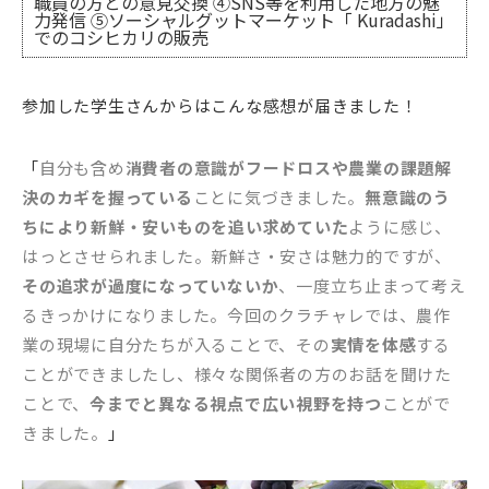
職員の方との意見交換 ④SNS等を利用した地方の魅
力発信 ⑤ソーシャルグットマーケット「 Kuradashi」
でのコシヒカリの販売
参加した学生さんからはこんな感想が届きました！
「
自分も含め
消費者の意識がフードロスや農業の課題解
決のカギを握っている
ことに気づきました。
無意識のう
ちにより新鮮・安いものを追い求めていた
ように感じ、
はっとさせられました。新鮮さ・安さは魅力的ですが、
その追求が過度になっていないか
、一度立ち止まって考え
るきっかけになりました。今回のクラチャレでは、農作
業の現場に自分たちが入ることで、その
実情を体感
する
ことができましたし、様々な関係者の方のお話を聞けた
ことで、
今までと異なる視点で広い視野を持つ
ことがで
きました。
」