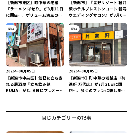
【新潟市東区】町中華の老舗
【新潟市】『星野リゾート 軽井
『ラーメン ぱせり』が8月11日
沢ホテルブレストンコート 新潟
に閉店…。ボリューム満点の名
ウエディングサロン』が8月6日
店が幕を閉じる。
にオープン！軽井沢ウエディン
グを万代で相談しよう♪
開店
閉店
2026年08月05日
2026年08月05日
【新潟市中央区】気軽に立ち寄
【新潟市】町中華の老舗店『共
れる居酒屋『立ち飲み処
進軒 万代店』が7月31日に閉
KUMA』が8月6日にプレオープ
店…。多くのファンに親しまれ
ン！“1杯目のドリンクが半
た名店が長年の営業に幕。
額”になるキャンペーンを開催
♪
同じカテゴリーの記事