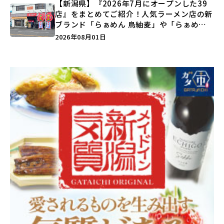
【新潟県】『2026年7月にオープンした39
店』をまとめてご紹介！人気ラーメン店の新
ブランド「らぁめん 鳥紬麦」や「らぁめん
しょうがの空」など盛りだくさん♪
2026年08月01日