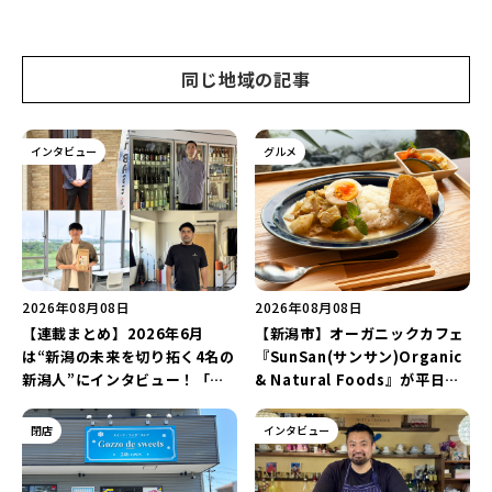
同じ地域の記事
インタビュー
グルメ
2026年08月08日
2026年08月08日
【連載まとめ】2026年6月
【新潟市】オーガニックカフェ
は“新潟の未来を切り拓く4名の
『SunSan(サンサン)Organic
新潟人”にインタビュー！「学
& Natural Foods』が平日ラ
生起業家」や「料理専門のフォ
ンチも7月24日からスタート！
トグラファー」など要チェック
「抗酸化☆レモンチキンカレ
閉店
インタビュー
♪
ー」と「美容と健康を考えたプ
レートランチ」を実食レポート