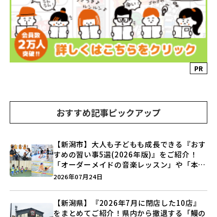
PR
おすすめ記事ピックアップ
【新潟市】大人も子どもも成長できる『おす
すめの習い事5選(2026年版)』をご紹介！
「オーダーメイドの音楽レッスン」や「本格
キックボクシング」で新しい自分を見つけよ
2026年07月24日
う♪
【新潟県】『2026年7月に閉店した10店』
をまとめてご紹介！県内から撤退する「鰻の