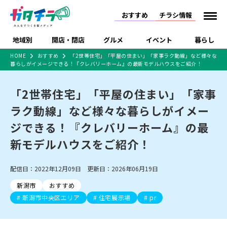
おすすめ
チラシ情報
地域別
開店・閉店
グルメ
イベント
暮らし
HOME
おすすめ
「2世帯住宅」「平屋の住まい」「家事ラク動線」など様々な
暮らしがイメージできる！『クレバリーホーム』の最新モデルハウスをご紹介！
食品スーパー・コンビ
戸建住宅・マンショ
特売セール
インタビュー
ニ
ン・土地
住宅メーカー・工務
「2世帯住宅」「平屋の住まい」「家事
新潟市
開店
ラーメン
体験・販売
施設・ショップ
下越
閉店
現地レポート
祭り・伝統行事
店
ラク動線」など様々な暮らしがイメー
ショッピングモール・
ドラッグストア・ホーム
特集・まとめ記事
大型施設
センター
ジできる！『クレバリーホーム』の最
食品メーカー・県産
リニューアル・移転
休業
開店まとめ
閉店まとめ
中越
和食
趣味・展示会
上越
洋食
ライブ・コンサート
品
新モデルハウスをご紹介！
新潟市・開店
新潟市・閉店
長岡市・開店
セツコママ
ランキング
新潟人
キャンペーン
ファッション
生活サービス
長岡市・閉店
上越市・開店
上越市・閉店
開店まとめ
閉店まとめ
人気記事まとめ
定食まとめ
配信日：2022年12月09日 更新日：2026年06月19日
にいがた酒の陣・新潟
習い事・塾
アパレル・雑貨
フィットネス・ジム
佐渡
スイーツ
スポーツ
ランチ
ラーメン・開店
ラーメン・閉店
酒月
ラーメンまとめ
飲食店まとめ
新潟市
おすすめ
観光スポット
温泉・入浴
ホテル
旅館
水族館
インテリア・雑貨
外食・テイクアウト
新潟市中央区エリア
住宅展示場
pr
リラクゼーション・整体
スキー場
リユース・買取
新車・中古車・カー用品
旅行・レジャー
家電・携帯電話
新潟市中央区
ご当地グルメ
セミナー・講演会
新潟市東区
食べ歩き
子ども向け
テイクアウト
新潟市西区
花火大会
新潟市北区
季節・期間限定
入場無料
病院・クリニック
イオンモール
ラブラ万代・ラブラ2
冠婚葬祭
習い事・塾
通販・EC
イベント
求人