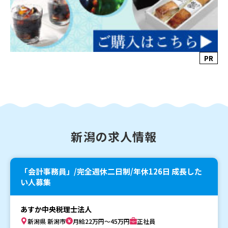
PR
新潟の求人情報
「会計事務員」/完全週休二日制/年休126日 成長した
い人募集
あすか中央税理士法人
新潟県 新潟市
月給22万円～45万円
正社員