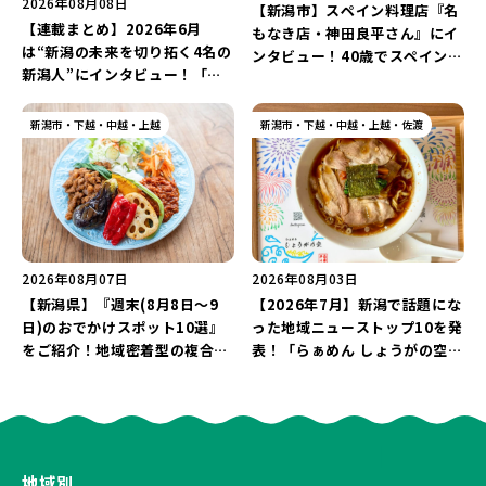
2026年08月08日
【新潟市】スペイン料理店『名
【連載まとめ】2026年6月
もなき店・神田良平さん』にイ
は“新潟の未来を切り拓く4名の
ンタビュー！40歳でスペインへ
新潟人”にインタビュー！「学
渡り、“美食の街”の魅力を古町
生起業家」や「料理専門のフォ
で届ける♪
トグラファー」など要チェック
新潟市・下越・中越・上越
新潟市・下越・中越・上越・佐渡
♪
2026年08月07日
2026年08月03日
【新潟県】『週末(8月8日～9
【2026年7月】新潟で話題にな
日)のおでかけスポット10選』
った地域ニューストップ10を発
をご紹介！地域密着型の複合施
表！「らぁめん しょうがの空」
設「めぐり舎」や「シーナシー
や「ラーメン豚山」など開店・
ナ丸大新潟のサマーフェスタ
閉店の注目記事をランキングで
2026」がおすすめ♪
ご紹介♪
地域別