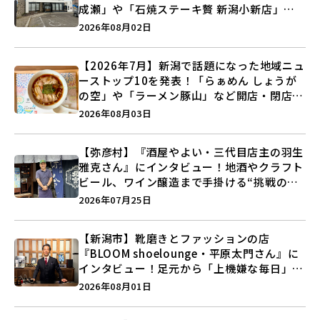
成瀬」や「石焼ステーキ贅 新潟小新店」が
営業に幕…。
2026年08月02日
【2026年7月】新潟で話題になった地域ニュ
ーストップ10を発表！「らぁめん しょうが
の空」や「ラーメン豚山」など開店・閉店の
注目記事をランキングでご紹介♪
2026年08月03日
【弥彦村】『酒屋やよい・三代目店主の羽生
雅克さん』にインタビュー！地酒やクラフト
ビール、ワイン醸造まで手掛ける“挑戦の歴
史”に迫る♪
2026年07月25日
【新潟市】靴磨きとファッションの店
『BLOOM shoelounge・平原太門さん』に
インタビュー！足元から「上機嫌な毎日」を
つくる装いの提案とは？
2026年08月01日