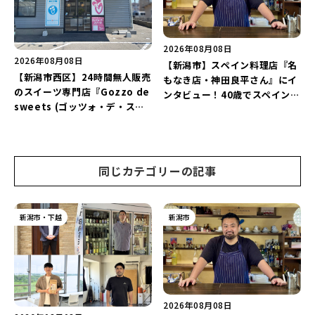
♪
2026年08月08日
2026年08月08日
【新潟市】スペイン料理店『名
【新潟市西区】24時間無人販売
もなき店・神田良平さん』にイ
のスイーツ専門店『Gozzo de
ンタビュー！40歳でスペインへ
sweets (ゴッツォ・デ・スイ
渡り、“美食の街”の魅力を古町
ーツ) 新潟本店』が8月9日に閉
で届ける♪
店…。一部商品は姉妹店で販売
継続！
同じカテゴリーの記事
新潟市・下越
新潟市
2026年08月08日