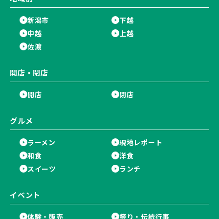
新潟市
下越
中越
上越
佐渡
開店・閉店
開店
閉店
グルメ
ラーメン
現地レポート
和食
洋食
スイーツ
ランチ
イベント
体験・販売
祭り・伝統行事