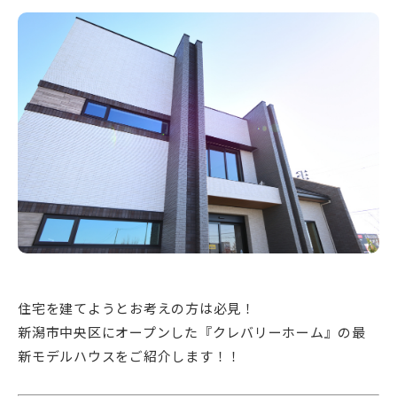
新潟市南区
カフェ
住宅展示場
居酒屋・バー
新潟市江南区
完成見学会
焼肉
学生スポーツ
新潟市秋葉区
パスタ
アルビレックス
新潟市西蒲区
ビルボードプレイスBP
新潟伊勢丹
ピア万代
官公庁・自治体
新潟市 チラシ
長岡・見附 チラシ
村上・関川
パン・ベーカリー
新発田・聖籠
タレカツ・豚カツ
胎内・粟島
デカ盛り・大盛り
リバーサイド千秋
パティオPATIO
上越・妙高・糸魚川 チラシ
注目 チラシ
週末セール
三条・加茂・田上
旨辛・激辛
定食・町定食
五泉・阿賀野・阿賀
海鮮・鮨
燕・弥彦
そば・うどん
火曜セール
オープン・リニューアルセール
長岡・見附
日本酒・新潟清酒
小千谷・十日町・津南
ワイン・クラフトビール
魚沼・南魚沼・湯沢
周年祭・感謝祭セール
年末・初売りセール
柏崎・刈羽・出雲崎
ケーキ・パフェ
ビアガーデン・暑気払い
上越・妙高・糸魚川
忘新年会・歓送迎会
住宅を建てようとお考えの方は必見！
新潟市中央区にオープンした『クレバリーホーム』の最
新モデルハウスをご紹介します！！