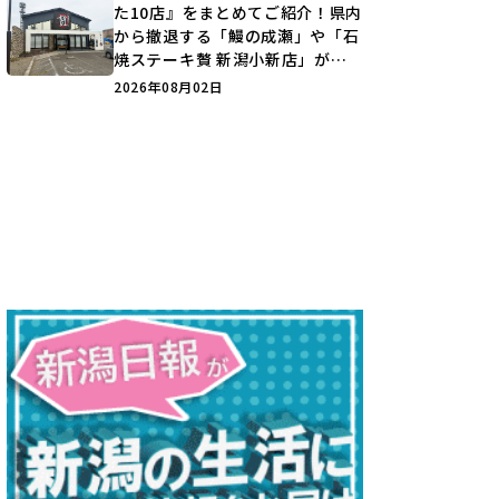
た10店』をまとめてご紹介！県内
から撤退する「鰻の成瀬」や「石
焼ステーキ贅 新潟小新店」が営
業に幕…。
2026年08月02日