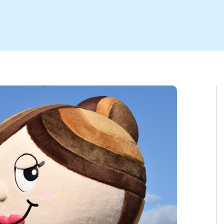
ト
区
大会
新潟市北区
季節・期間限定
入場無料
新潟市南区
住宅展示場
カフェ
新潟市江南区
完成見学会
居酒屋・バー
学生スポーツ
新潟市秋葉区
焼肉
パスタ
ア
新潟市 チラシ
長岡・見附 チラシ
上越・妙高・糸魚川 チラシ
茂・田上
・町定食
五泉・阿賀野・阿賀
海鮮・鮨
そば・うどん
燕・弥彦
日本酒・新潟清酒
長岡・見附
小千谷
ワイン
ール
周年祭・感謝祭セール
年末・初売りセール
川
送迎会