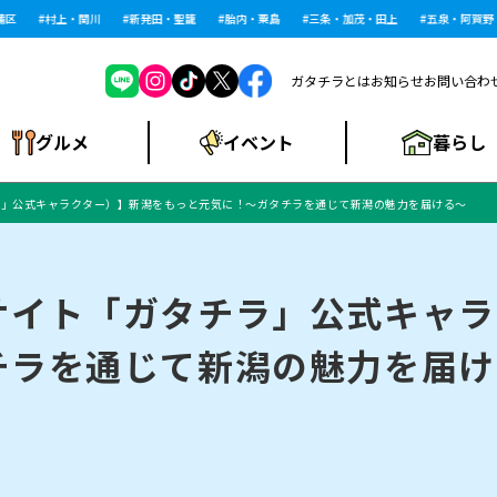
村上・関川
新発田・聖籠
胎内・粟島
三条・加茂・田上
五泉・阿賀野・
ガタチラとは
お知らせ
お問い合わ
暮らし
グルメ
イベント
ラ」公式キャラクター）】新潟をもっと元気に！～ガタチラを通じて新潟の魅力を届ける～
ショッピングモー
戸建住宅・マンショ
住宅メーカー・工
食品メーカー・県
特集・まとめ記
ル・大型施設
ン・土地
下越
閉店
現地レポート
祭り・伝統行事
インタビュー
中越
和食
趣味・展示会
務店
産品
事
サイト「ガタチラ」公式キャラ
チラを通じて新潟の魅力を届け
にいがた酒の陣・新
め
トネス・ジム
キャンペーン
閉店まとめ
開店まとめ
観光スポット
新潟市・開店
閉店まとめ
温泉・入浴
新潟市・閉店
人気記事まとめ
ホテル
長岡市・開店
旅館
定食
水
生活サービス
潟酒月
ランチ
リニック
メン・閉店
イオンモール
ラブラ万代・ラブラ2
ビルボードプレイ
新車・中古車・カー用品
旅行・レジャー
家電・携帯電話