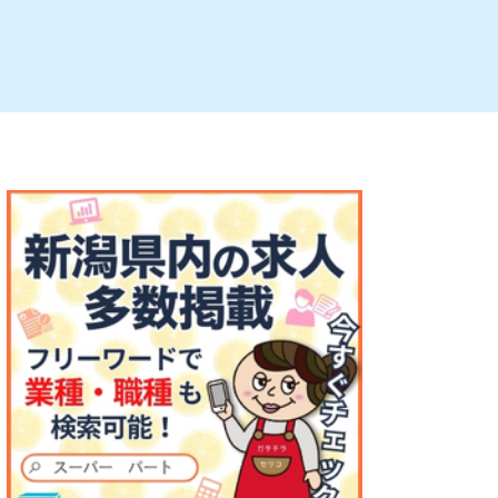
ルビレックス
新潟市西蒲区
パン・ベーカリー
村上・関川
タレカツ・豚カツ
注目 チラシ
週末セール
・十日町・津南
・クラフトビール
魚沼・南魚沼・湯沢
ケーキ・パフェ