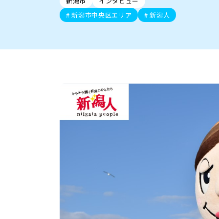
新潟市
インタビュー
新潟市中央区
ご当地グルメ
セミナー・講演会
新潟市東区
食べ歩き
子ども向け
テイクアウ
新潟市西
花火
イベント
求人
官公庁・自治体
新潟市中央区エリア
新潟人
新発田・聖籠
デカ盛り・大盛り
胎内・粟島
旨辛・激辛
三条・加
定食
火曜セール
オープン・リニューアルセ
柏崎・刈羽・出雲崎
ビアガーデン・暑気払い
上越・妙高・糸魚
忘新年会・歓