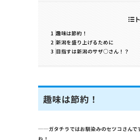
趣味は節約！
新潟を盛り上げるために
目指すは新潟のサザ○さん！？
趣味は節約！
──ガタチラではお馴染みのセツコさんで
ね！