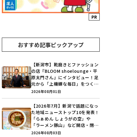
PR
おすすめ記事ピックアップ
【新潟市】靴磨きとファッション
の店『BLOOM shoelounge・平
原太門さん』にインタビュー！足
元から「上機嫌な毎日」をつくる
装いの提案とは？
2026年08月01日
【2026年7月】新潟で話題になっ
た地域ニューストップ10を発表！
「らぁめん しょうがの空」や
「ラーメン豚山」など開店・閉店
の注目記事をランキングでご紹介
2026年08月03日