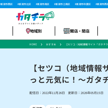
潟市西区
新潟市北区
新潟市南区
新潟市江南区
新潟市秋葉区
新潟市西蒲区
地域別
開店・閉店
HOME
おすすめ
【セツコ（地域情報サイト「ガタチ
食品スーパー・コ
新潟市
開店
ラーメン
体験・販売
施設・ショップ
特売セール
ンビニ
【セツコ（地域情報
っと元気に！～ガタ
リニューアル・移転
習い事・塾
セツコママ
アパレル・雑貨
ランキング
休業
新潟人
開店まと
フィッ
ファッション
佐渡
スイーツ
スポーツ
上越市・閉店
スキー場
リユース・買取
ラーメン・開店
病院・ク
ラー
配信日：2022年11月26日 更新日：2026年05月15日
リバーサイド千秋
パティオPATIO
インテリア・雑貨
外食・テイクアウト