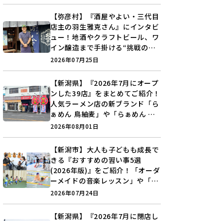
♪
【弥彦村】『酒屋やよい・三代目
店主の羽生雅克さん』にインタビ
ュー！地酒やクラフトビール、ワ
イン醸造まで手掛ける“挑戦の歴
史”に迫る♪
2026年07月25日
【新潟県】『2026年7月にオープ
ンした39店』をまとめてご紹介！
人気ラーメン店の新ブランド「ら
ぁめん 鳥紬麦」や「らぁめん し
ょうがの空」など盛りだくさん♪
2026年08月01日
【新潟市】大人も子どもも成長で
きる『おすすめの習い事5選
(2026年版)』をご紹介！「オーダ
ーメイドの音楽レッスン」や「本
格キックボクシング」で新しい自
2026年07月24日
分を見つけよう♪
【新潟県】『2026年7月に閉店し