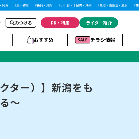
阿賀
燕・弥彦
長岡・見附
小千谷・十日町・津南
魚沼・南魚沼・湯沢
柏崎
みつける
PR・特集
ライター紹介
せ
おすすめ
チラシ情報
ドラッグストア・ホ
ライブ・コンサー
ームセンター
上越
洋食
ト
クター）】新潟をも
る～
まとめ
族館
長岡市・閉店
リラクゼーション・整体
ラーメンまとめ
上越市・開店
飲食店まとめ
スBP
新潟伊勢丹
ピア万代
冠婚葬祭
習い事・塾
通販・EC