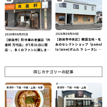
閉店
開店
♪
2026年08月04日
2026年08月05日
【新潟市中央区】韓国生地・毛
【新潟市】町中華の老舗店『共
糸のセレクトショップ『pomul
進軒 万代店』が7月31日に閉
la laine(ポムル ラ レーヌ)』が
店…。多くのファンに親しまれ
8月5日にオープン！3,000円以
た名店が長年の営業に幕。
上購入の方にノベルティをプレ
ゼント♪
同じカテゴリーの記事
新潟市・下越・中越・上越・佐渡
新潟市・下越・中越・上越