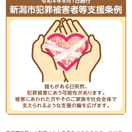
新潟市南区
カフェ
住宅展示場
居酒屋・バー
新潟市江南区
完成見学会
焼肉
学生スポーツ
新潟市秋葉区
パスタ
アルビレックス
新潟市西蒲区
ビルボードプレイスBP
新潟伊勢丹
ピア万代
官公庁・自治体
新潟市 チラシ
長岡・見附 チラシ
村上・関川
パン・ベーカリー
新発田・聖籠
タレカツ・豚カツ
胎内・粟島
デカ盛り・大盛り
リバーサイド千秋
パティオPATIO
上越・妙高・糸魚川 チラシ
注目 チラシ
週末セール
三条・加茂・田上
旨辛・激辛
定食・町定食
五泉・阿賀野・阿賀
海鮮・鮨
燕・弥彦
そば・うどん
火曜セール
オープン・リニューアルセール
長岡・見附
日本酒・新潟清酒
小千谷・十日町・津南
ワイン・クラフトビール
魚沼・南魚沼・湯沢
周年祭・感謝祭セール
年末・初売りセール
柏崎・刈羽・出雲崎
ケーキ・パフェ
ビアガーデン・暑気払い
上越・妙高・糸魚川
忘新年会・歓送迎会