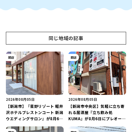
同じ地域の記事
開店
開店
2026年08月05日
2026年08月05日
【新潟市】『星野リゾート 軽井
【新潟市中央区】気軽に立ち寄
沢ホテルブレストンコート 新潟
れる居酒屋『立ち飲み処
ウエディングサロン』が8月6日
KUMA』が8月6日にプレオープ
にオープン！軽井沢ウエディン
ン！“1杯目のドリンクが半
グを万代で相談しよう♪
額”になるキャンペーンを開催