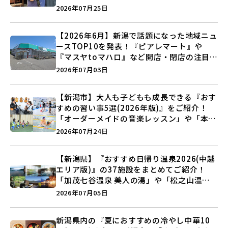
史”に迫る♪
2026年07月25日
【2026年6月】新潟で話題になった地域ニュ
ースTOP10を発表！『ピアレマート』や
『マスヤtoマハロ』など開店・閉店の注目記
事をランキングでご紹介♪
2026年07月03日
【新潟市】大人も子どもも成長できる『おす
すめの習い事5選(2026年版)』をご紹介！
「オーダーメイドの音楽レッスン」や「本格
キックボクシング」で新しい自分を見つけよ
2026年07月24日
う♪
【新潟県】『おすすめ日帰り温泉2026(中越
エリア版)』の37施設をまとめてご紹介！
「加茂七谷温泉 美人の湯」や「松之山温泉
ナステビュウ湯の山」などを巡ろう♪
2026年07月05日
新潟県内の『夏におすすめの冷やし中華10