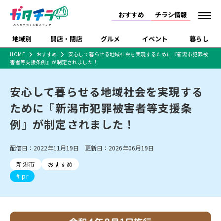
おすすめ
チラシ情報
地域別
開店・閉店
グルメ
イベント
暮らし
HOME
おすすめ
安心して暮らせる地域社会を実現するために『新潟市犯罪被
害者等支援条例』が制定されました！
食品スーパー・コンビ
戸建住宅・マンショ
特売セール
インタビュー
ニ
ン・土地
住宅メーカー・工務
安心して暮らせる地域社会を実現する
新潟市
開店
ラーメン
体験・販売
施設・ショップ
下越
閉店
現地レポート
祭り・伝統行事
店
ために『新潟市犯罪被害者等支援条
ショッピングモール・
ドラッグストア・ホーム
特集・まとめ記事
大型施設
センター
例』が制定されました！
食品メーカー・県産
リニューアル・移転
休業
開店まとめ
閉店まとめ
中越
和食
趣味・展示会
上越
洋食
ライブ・コンサート
品
新潟市・開店
新潟市・閉店
長岡市・開店
配信日：2022年11月19日 更新日：2026年06月19日
セツコママ
ランキング
新潟人
キャンペーン
ファッション
生活サービス
長岡市・閉店
上越市・開店
上越市・閉店
開店まとめ
閉店まとめ
人気記事まとめ
定食まとめ
新潟市
おすすめ
にいがた酒の陣・新潟
習い事・塾
アパレル・雑貨
フィットネス・ジム
佐渡
スイーツ
スポーツ
ランチ
ラーメン・開店
ラーメン・閉店
酒月
pr
ラーメンまとめ
飲食店まとめ
観光スポット
温泉・入浴
ホテル
旅館
水族館
インテリア・雑貨
外食・テイクアウト
リラクゼーション・整体
スキー場
リユース・買取
新車・中古車・カー用品
旅行・レジャー
家電・携帯電話
新潟市中央区
ご当地グルメ
セミナー・講演会
新潟市東区
食べ歩き
子ども向け
テイクアウト
新潟市西区
花火大会
新潟市北区
季節・期間限定
入場無料
病院・クリニック
イオンモール
ラブラ万代・ラブラ2
冠婚葬祭
習い事・塾
通販・EC
イベント
求人