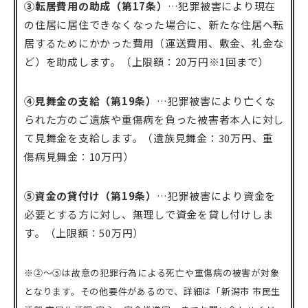
③転居費用の助成（第17条）
…犯罪被害により現在
の住居に居住できなくなった場合に、新たな住居へ転
居するためにかかった費用（運送費用、敷金、礼金な
ど）を助成します。（上限額：20万円※1回まで）
④見舞金の支給（第19条）
…犯罪被害により亡くな
られた方のご遺族や重傷病を負った被害者本人に対し
て見舞金を支給します。（遺族見舞金：30万円、重
傷病見舞金：10万円）
⑤資金の貸付け（第19条）
…犯罪被害により資金を
必要とする方に対し、無理しで資金を貸し付けしま
す。（上限額：50万円）
※②～⑤は故意の犯罪行為による死亡や重傷病の被害が対象
となります。その他要件があるので、詳細は「新潟市 市民生