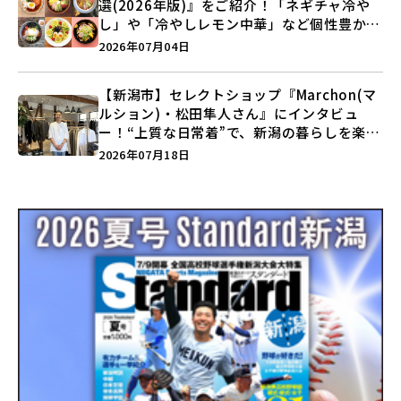
選(2026年版)』をご紹介！「ネギチャ冷や
し」や「冷やしレモン中華」など個性豊かな
ラインアップ♪
2026年07月04日
【新潟市】セレクトショップ『Marchon(マ
ルション)・松田隼人さん』にインタビュ
ー！“上質な日常着”で、新潟の暮らしを楽し
む提案とは？
2026年07月18日