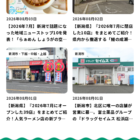
2026年08月03日
2026年08月02日
【2026年7月】新潟で話題にな
【新潟県】『2026年7月に閉店
った地域ニューストップ10を発
した10店』をまとめてご紹介！
表！「らぁめん しょうがの空」
県内から撤退する「鰻の成瀬」
や「ラーメン豚山」など開店・
や「石焼ステーキ贅 新潟小新
閉店の注目記事をランキングで
店」が営業に幕…。
新潟市・下越・中越・上越
新潟市
ご紹介♪
2026年08月01日
2026年08月01日
【新潟県】『2026年7月にオー
【新潟市】北区に唯一の店舗が
プンした39店』をまとめてご紹
営業に幕…。富士薬品グループ
介！人気ラーメン店の新ブラン
の『ドラッグセイムス 松浜店』
ド「らぁめん 鳥紬麦」や「らぁ
が8月31日に閉店。30％OFFの
めん しょうがの空」など盛りだ
売り尽くしセールを開催中！
くさん♪