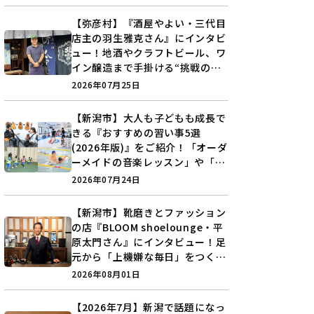
【弥彦村】『酒屋やよい・三代目
店主の羽生雅克さん』にインタビ
ュー！地酒やクラフトビール、ワ
イン醸造まで手掛ける“挑戦の歴
史”に迫る♪
2026年07月25日
【新潟市】大人も子どもも成長で
きる『おすすめの習い事5選
(2026年版)』をご紹介！「オーダ
ーメイドの音楽レッスン」や「本
格キックボクシング」で新しい自
2026年07月24日
分を見つけよう♪
【新潟市】靴磨きとファッション
の店『BLOOM shoelounge・平
原太門さん』にインタビュー！足
元から「上機嫌な毎日」をつくる
装いの提案とは？
2026年08月01日
【2026年7月】新潟で話題になっ