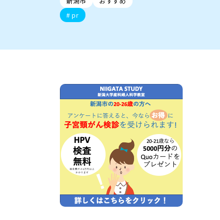
新潟市
おすすめ
新潟市中央区
ご当地グルメ
セミナー・講演会
新潟市東区
食べ歩き
子ども向け
テイクアウ
新潟市西
花火
イベント
求人
官公庁・自治体
pr
新発田・聖籠
デカ盛り・大盛り
胎内・粟島
旨辛・激辛
三条・加
定食
火曜セール
オープン・リニューアルセ
柏崎・刈羽・出雲崎
ビアガーデン・暑気払い
上越・妙高・糸魚
忘新年会・歓