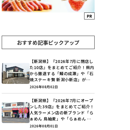
PR
おすすめ記事ピックアップ
【新潟県】『2026年7月に閉店し
た10店』をまとめてご紹介！県内
から撤退する「鰻の成瀬」や「石
焼ステーキ贅 新潟小新店」が営
業に幕…。
2026年08月02日
【新潟県】『2026年7月にオープ
ンした39店』をまとめてご紹介！
人気ラーメン店の新ブランド「ら
ぁめん 鳥紬麦」や「らぁめん し
ょうがの空」など盛りだくさん♪
2026年08月01日