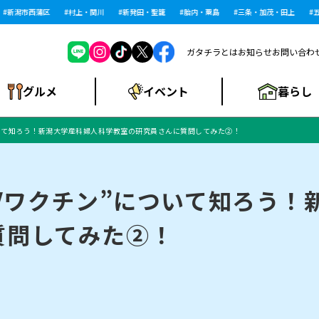
新潟市西蒲区
村上・関川
新発田・聖籠
胎内・粟島
三条・加茂・田上
五泉
ガタチラとは
お知らせ
お問い合わ
暮らし
グルメ
イベント
について知ろう！新潟大学産科婦人科学教室の研究員さんに質問してみた②！
ショッピングモー
戸建住宅・マンショ
住宅メーカー・工
食品メーカー・県
特集・まとめ記
ル・大型施設
ン・土地
下越
閉店
現地レポート
祭り・伝統行事
インタビュー
中越
和食
趣味・展示会
務店
産品
事
PVワクチン”について知ろう
質問してみた②！
にいがた酒の陣・新
め
トネス・ジム
キャンペーン
閉店まとめ
開店まとめ
観光スポット
新潟市・開店
閉店まとめ
温泉・入浴
新潟市・閉店
人気記事まとめ
ホテル
長岡市・開店
旅館
定食
水
生活サービス
潟酒月
ランチ
リニック
メン・閉店
イオンモール
ラブラ万代・ラブラ2
ビルボードプレイ
新車・中古車・カー用品
旅行・レジャー
家電・携帯電話