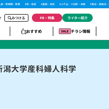
・阿賀野・阿賀
燕・弥彦
長岡・見附
小千谷・十日町・津南
魚沼・南魚沼・湯
みつける
PR・特集
ライター紹介
せ
おすすめ
チラシ情報
ドラッグストア・ホ
ライブ・コンサー
ームセンター
上越
洋食
ト
！新潟大学産科婦人科学
まとめ
族館
長岡市・閉店
リラクゼーション・整体
ラーメンまとめ
上越市・開店
飲食店まとめ
スBP
新潟伊勢丹
ピア万代
冠婚葬祭
習い事・塾
通販・EC