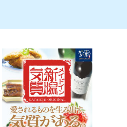
ルビレックス
新潟市西蒲区
パン・ベーカリー
村上・関川
タレカツ・豚カツ
注目 チラシ
週末セール
・十日町・津南
・クラフトビール
魚沼・南魚沼・湯沢
ケーキ・パフェ