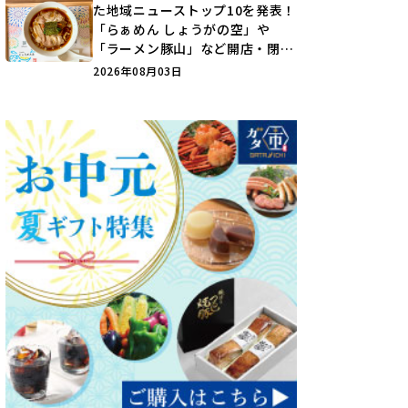
た地域ニューストップ10を発表！
「らぁめん しょうがの空」や
「ラーメン豚山」など開店・閉店
の注目記事をランキングでご紹介
2026年08月03日
♪