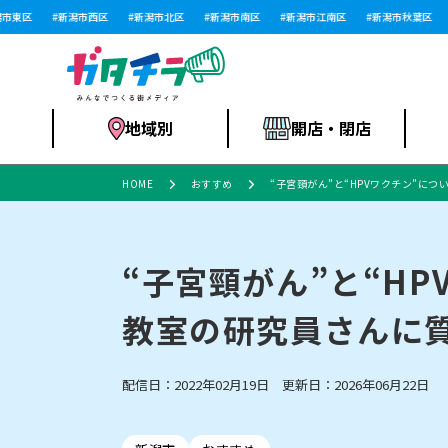
東区
新潟市西区
新潟市北区
新潟市南区
新潟市江南区
新潟市秋葉区
地域別
開店・閉店
HOME
おすすめ
“子宮頸がん”と“HPVワクチン”
食品スーパー・コ
新潟市
開店
ラーメン
体験・販売
施設・ショップ
特売セール
ンビニ
“子宮頸がん”と“H
教室の研究員さんに
リニューアル・移転
習い事・塾
セツコママ
アパレル・雑貨
ランキング
休業
新潟人
開店まと
フィッ
ファッション
佐渡
スイーツ
スポーツ
上越市・閉店
スキー場
リユース・買取
ラーメン・開店
病院・ク
ラー
配信日：2022年02月19日 更新日：2026年06月22日
リバーサイド千秋
パティオPATIO
インテリア・雑貨
外食・テイクアウト