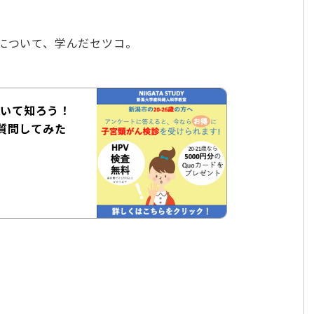
”について、学んだセツコ。
ついて知ろう！
質問してみた