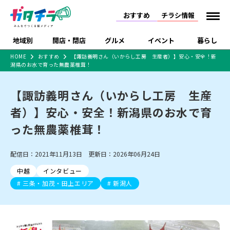
おすすめ
チラシ情報
地域別
開店・閉店
グルメ
イベント
暮らし
HOME
おすすめ
【諏訪義明さん（いからし工房 生産者）】安心・安全！新
潟県のお水で育った無農薬椎茸！
食品スーパー・コンビ
戸建住宅・マンショ
特売セール
インタビュー
ニ
ン・土地
住宅メーカー・工務
【諏訪義明さん（いからし工房 生産
新潟市
開店
ラーメン
体験・販売
施設・ショップ
下越
閉店
現地レポート
祭り・伝統行事
店
者）】安心・安全！新潟県のお水で育
ショッピングモール・
ドラッグストア・ホーム
特集・まとめ記事
大型施設
センター
った無農薬椎茸！
食品メーカー・県産
リニューアル・移転
休業
開店まとめ
閉店まとめ
中越
和食
趣味・展示会
上越
洋食
ライブ・コンサート
品
新潟市・開店
新潟市・閉店
長岡市・開店
配信日：2021年11月13日 更新日：2026年06月24日
セツコママ
ランキング
新潟人
キャンペーン
ファッション
生活サービス
長岡市・閉店
上越市・開店
上越市・閉店
開店まとめ
閉店まとめ
人気記事まとめ
定食まとめ
中越
インタビュー
にいがた酒の陣・新潟
習い事・塾
アパレル・雑貨
フィットネス・ジム
佐渡
スイーツ
スポーツ
ランチ
ラーメン・開店
ラーメン・閉店
酒月
三条・加茂・田上エリア
新潟人
ラーメンまとめ
飲食店まとめ
観光スポット
温泉・入浴
ホテル
旅館
水族館
インテリア・雑貨
外食・テイクアウト
リラクゼーション・整体
スキー場
リユース・買取
新車・中古車・カー用品
旅行・レジャー
家電・携帯電話
新潟市中央区
ご当地グルメ
セミナー・講演会
新潟市東区
食べ歩き
子ども向け
テイクアウト
新潟市西区
花火大会
新潟市北区
季節・期間限定
入場無料
病院・クリニック
イオンモール
ラブラ万代・ラブラ2
冠婚葬祭
習い事・塾
通販・EC
イベント
求人