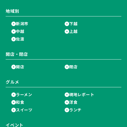
地域別
新潟市
下越
中越
上越
佐渡
開店・閉店
開店
閉店
グルメ
ラーメン
現地レポート
和食
洋食
スイーツ
ランチ
イベント