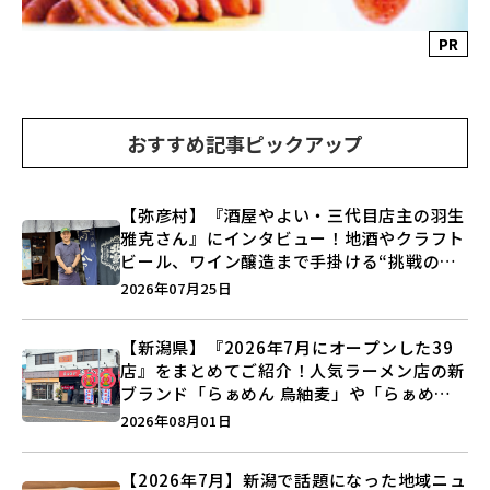
PR
おすすめ記事ピックアップ
【弥彦村】『酒屋やよい・三代目店主の羽生
雅克さん』にインタビュー！地酒やクラフト
ビール、ワイン醸造まで手掛ける“挑戦の歴
史”に迫る♪
2026年07月25日
【新潟県】『2026年7月にオープンした39
店』をまとめてご紹介！人気ラーメン店の新
ブランド「らぁめん 鳥紬麦」や「らぁめん
しょうがの空」など盛りだくさん♪
2026年08月01日
【2026年7月】新潟で話題になった地域ニュ