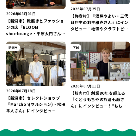
2026年07月25日
2026年08月01日
【弥彦村】『酒屋やよい・三代
【新潟市】靴磨きとファッショ
目店主の羽生雅克さん』にイン
ンの店『BLOOM
タビュー！地酒やクラフトビー
shoelounge・平原太門さん』
ル、ワイン醸造まで手掛け
にインタビュー！足元から「上
る“挑戦の歴史”に迫る♪
機嫌な毎日」をつくる装いの提
新潟市
下越
案とは？
2026年07月11日
2026年07月18日
【胎内市】創業80年を超える
【新潟市】セレクトショップ
『くどうもちやの熊倉七瀬さ
『Marchon(マルション)・松田
ん』にインタビュー！“もち屋
隼人さん』にインタビュ
と商店街を未来へつなぐ”想い
ー！“上質な日常着”で、新潟の
に迫る♪
暮らしを楽しむ提案とは？