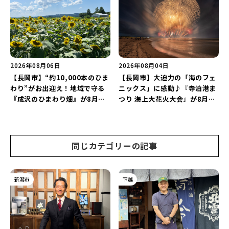
2026」がおすすめ♪
2026年08月06日
2026年08月04日
【長岡市】“約10,000本のひま
【長岡市】大迫力の「海のフェ
わり”がお出迎え！地域で守る
ニックス」に感動♪『寺泊港ま
『成沢のひまわり畑』が8月中
つり 海上大花火大会』が8月7
旬まで見頃♪夏休みは長岡の魅
日に開催！海と夜空を彩る“約
力を満喫しよう！
5,000発の花火”を楽しもう♪
同じカテゴリーの記事
新潟市
下越