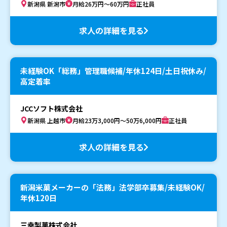
新潟県 新潟市
月給26万円～60万円
正社員
求人の詳細を見る
未経験OK「総務」管理職候補/年休124日/土日祝休み/
高定着率
JCCソフト株式会社
新潟県 上越市
月給23万3,000円～50万6,000円
正社員
求人の詳細を見る
新潟米菓メーカーの「法務」法学部卒募集/未経験OK/
年休120日
三幸製菓株式会社