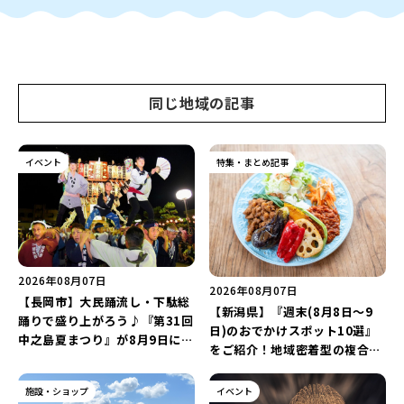
同じ地域の記事
イベント
特集・まとめ記事
2026年08月07日
2026年08月07日
【長岡市】大民踊流し・下駄総
【新潟県】『週末(8月8日～9
踊りで盛り上がろう♪『第31回
日)のおでかけスポット10選』
中之島夏まつり』が8月9日に開
をご紹介！地域密着型の複合施
催！“新潟アルビレックスBB選
設「めぐり舎」や「シーナシー
手”のシュート対決は必見♪
ナ丸大新潟のサマーフェスタ
施設・ショップ
イベント