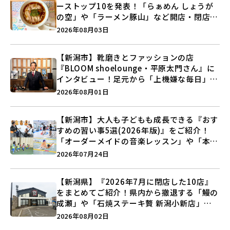
ーストップ10を発表！「らぁめん しょうが
の空」や「ラーメン豚山」など開店・閉店の
注目記事をランキングでご紹介♪
2026年08月03日
【新潟市】靴磨きとファッションの店
『BLOOM shoelounge・平原太門さん』に
インタビュー！足元から「上機嫌な毎日」を
つくる装いの提案とは？
2026年08月01日
【新潟市】大人も子どもも成長できる『おす
すめの習い事5選(2026年版)』をご紹介！
「オーダーメイドの音楽レッスン」や「本格
キックボクシング」で新しい自分を見つけよ
2026年07月24日
う♪
【新潟県】『2026年7月に閉店した10店』
をまとめてご紹介！県内から撤退する「鰻の
成瀬」や「石焼ステーキ贅 新潟小新店」が
営業に幕…。
2026年08月02日