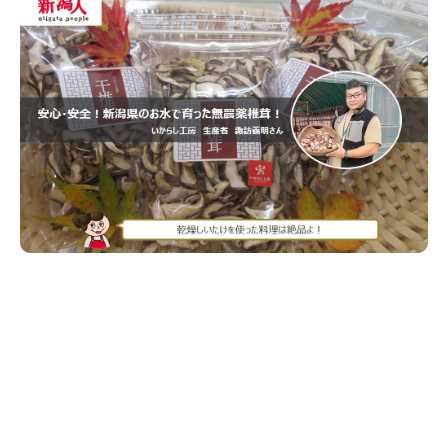
新潟市南区
カフェ
住宅展示場
居酒屋・バー
新潟市江南区
完成見学会
焼肉
学生スポーツ
新潟市秋葉区
パスタ
アルビレックス
新潟市西蒲区
ビルボードプレイスBP
新潟伊勢丹
ピア万代
官公庁・自治体
新潟市 チラシ
長岡・見附 チラシ
村上・関川
パン・ベーカリー
新発田・聖籠
タレカツ・豚カツ
胎内・粟島
デカ盛り・大盛り
リバーサイド千秋
パティオPATIO
上越・妙高・糸魚川 チラシ
注目 チラシ
週末セール
三条・加茂・田上
旨辛・激辛
定食・町定食
五泉・阿賀野・阿賀
海鮮・鮨
燕・弥彦
そば・うどん
火曜セール
オープン・リニューアルセール
長岡・見附
日本酒・新潟清酒
小千谷・十日町・津南
ワイン・クラフトビール
魚沼・南魚沼・湯沢
周年祭・感謝祭セール
年末・初売りセール
柏崎・刈羽・出雲崎
ケーキ・パフェ
ビアガーデン・暑気払い
上越・妙高・糸魚川
忘新年会・歓送迎会