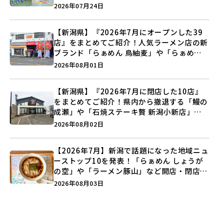
キックボクシング」で新しい自分を見つけよ
2026年07月24日
う♪
【新潟県】『2026年7月にオープンした39
店』をまとめてご紹介！人気ラーメン店の新
ブランド「らぁめん 鳥紬麦」や「らぁめん
しょうがの空」など盛りだくさん♪
2026年08月01日
【新潟県】『2026年7月に閉店した10店』
をまとめてご紹介！県内から撤退する「鰻の
成瀬」や「石焼ステーキ贅 新潟小新店」が
営業に幕…。
2026年08月02日
【2026年7月】新潟で話題になった地域ニュ
ーストップ10を発表！「らぁめん しょうが
の空」や「ラーメン豚山」など開店・閉店の
注目記事をランキングでご紹介♪
2026年08月03日