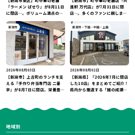
【新潟市東区】町中華の老舗
【新潟市】町中華の老舗店『共
『ラーメン ぱせり』が8月11日
進軒 万代店』が7月31日に閉
に閉店…。ボリューム満点の名
店…。多くのファンに親しまれ
店が幕を閉じる。
た名店が長年の営業に幕。
新潟市
新潟市・下越・中越・上越
2026年08月03日
2026年08月02日
【新潟市】上古町のランチを支
【新潟県】『2026年7月に閉店
える『手作り弁当専門店 二番
した10店』をまとめてご紹介！
亭』が8月7日に閉店。栄養豊富
県内から撤退する「鰻の成瀬」
な「日替わり弁当」が食べ納め
や「石焼ステーキ贅 新潟小新
に…。
店」が営業に幕…。
地域別