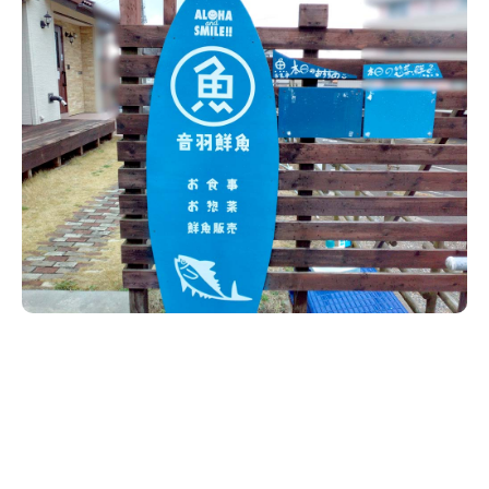
新潟市南区
カフェ
住宅展示場
居酒屋・バー
新潟市江南区
完成見学会
焼肉
学生スポーツ
新潟市秋葉区
パスタ
アルビレックス
新潟市西蒲区
ビルボードプレイスBP
新潟伊勢丹
ピア万代
官公庁・自治体
新潟市 チラシ
長岡・見附 チラシ
村上・関川
パン・ベーカリー
新発田・聖籠
タレカツ・豚カツ
胎内・粟島
デカ盛り・大盛り
リバーサイド千秋
パティオPATIO
上越・妙高・糸魚川 チラシ
注目 チラシ
週末セール
三条・加茂・田上
旨辛・激辛
定食・町定食
五泉・阿賀野・阿賀
海鮮・鮨
燕・弥彦
そば・うどん
火曜セール
オープン・リニューアルセール
長岡・見附
日本酒・新潟清酒
小千谷・十日町・津南
ワイン・クラフトビール
魚沼・南魚沼・湯沢
周年祭・感謝祭セール
年末・初売りセール
柏崎・刈羽・出雲崎
ケーキ・パフェ
ビアガーデン・暑気払い
上越・妙高・糸魚川
忘新年会・歓送迎会