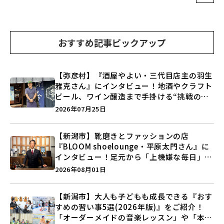
おすすめ記事ピックアップ
【弥彦村】『酒屋やよい・三代目店主の羽生
雅克さん』にインタビュー！地酒やクラフト
ビール、ワイン醸造まで手掛ける“挑戦の歴
史”に迫る♪
2026年07月25日
【新潟市】靴磨きとファッションの店
『BLOOM shoelounge・平原太門さん』に
インタビュー！足元から「上機嫌な毎日」を
つくる装いの提案とは？
2026年08月01日
【新潟市】大人も子どもも成長できる『おす
すめの習い事5選(2026年版)』をご紹介！
「オーダーメイドの音楽レッスン」や「本格