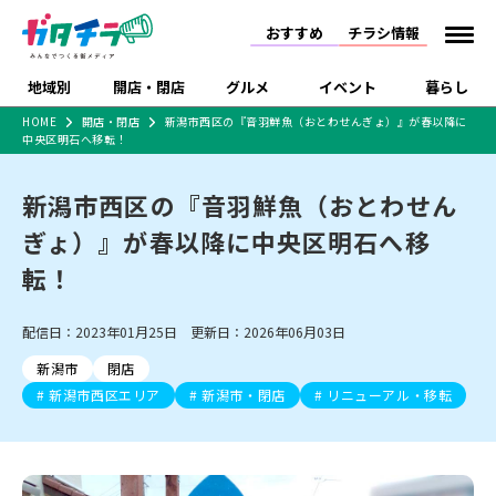
おすすめ
チラシ情報
地域別
開店・閉店
グルメ
イベント
暮らし
HOME
開店・閉店
新潟市西区の『音羽鮮魚（おとわせんぎょ）』が春以降に
中央区明石へ移転！
食品スーパー・コンビ
戸建住宅・マンショ
特売セール
インタビュー
ニ
ン・土地
住宅メーカー・工務
新潟市西区の『音羽鮮魚（おとわせん
新潟市
開店
ラーメン
体験・販売
施設・ショップ
下越
閉店
現地レポート
祭り・伝統行事
店
ぎょ）』が春以降に中央区明石へ移
ショッピングモール・
ドラッグストア・ホーム
特集・まとめ記事
大型施設
センター
転！
食品メーカー・県産
リニューアル・移転
休業
開店まとめ
閉店まとめ
中越
和食
趣味・展示会
上越
洋食
ライブ・コンサート
品
新潟市・開店
新潟市・閉店
長岡市・開店
配信日：2023年01月25日 更新日：2026年06月03日
セツコママ
ランキング
新潟人
キャンペーン
ファッション
生活サービス
長岡市・閉店
上越市・開店
上越市・閉店
開店まとめ
閉店まとめ
人気記事まとめ
定食まとめ
新潟市
閉店
にいがた酒の陣・新潟
習い事・塾
アパレル・雑貨
フィットネス・ジム
佐渡
スイーツ
スポーツ
ランチ
ラーメン・開店
ラーメン・閉店
酒月
新潟市西区エリア
新潟市・閉店
リニューアル・移転
ラーメンまとめ
飲食店まとめ
観光スポット
温泉・入浴
ホテル
旅館
水族館
インテリア・雑貨
外食・テイクアウト
リラクゼーション・整体
スキー場
リユース・買取
新車・中古車・カー用品
旅行・レジャー
家電・携帯電話
新潟市中央区
ご当地グルメ
セミナー・講演会
新潟市東区
食べ歩き
子ども向け
テイクアウト
新潟市西区
花火大会
新潟市北区
季節・期間限定
入場無料
病院・クリニック
イオンモール
ラブラ万代・ラブラ2
冠婚葬祭
習い事・塾
通販・EC
イベント
求人