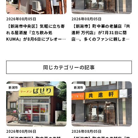
2026年08月05日
2026年08月05日
【新潟市中央区】気軽に立ち寄
【新潟市】町中華の老舗店『共
れる居酒屋『立ち飲み処
進軒 万代店』が7月31日に閉
KUMA』が8月6日にプレオープ
店…。多くのファンに親しまれ
ン！“1杯目のドリンクが半
た名店が長年の営業に幕。
額”になるキャンペーンを開催
♪
同じカテゴリーの記事
新潟市
新潟市
2026年08月06日
2026年08月05日