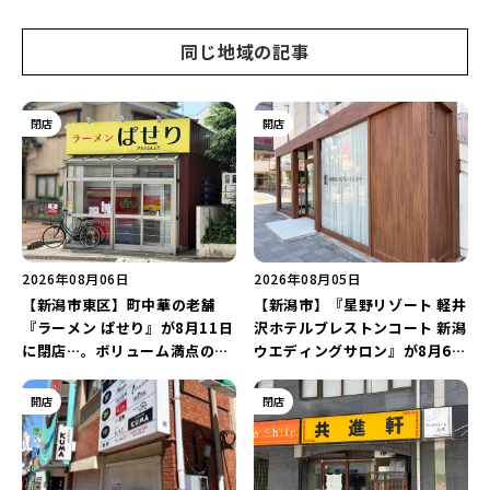
同じ地域の記事
閉店
開店
2026年08月06日
2026年08月05日
【新潟市東区】町中華の老舗
【新潟市】『星野リゾート 軽井
『ラーメン ぱせり』が8月11日
沢ホテルブレストンコート 新潟
に閉店…。ボリューム満点の名
ウエディングサロン』が8月6日
店が幕を閉じる。
にオープン！軽井沢ウエディン
グを万代で相談しよう♪
開店
閉店