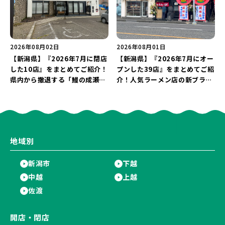
2026年08月02日
2026年08月01日
【新潟県】『2026年7月に閉店
【新潟県】『2026年7月にオー
した10店』をまとめてご紹介！
プンした39店』をまとめてご紹
県内から撤退する「鰻の成瀬」
介！人気ラーメン店の新ブラン
や「石焼ステーキ贅 新潟小新
ド「らぁめん 鳥紬麦」や「らぁ
店」が営業に幕…。
めん しょうがの空」など盛りだ
くさん♪
地域別
新潟市
下越
中越
上越
佐渡
開店・閉店