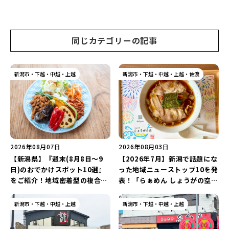
温泉街の新スポットで「新潟食
や「ラーメン豚山」など開店・
材を使ったぐるぐる串焼き」を
閉店の注目記事をランキングで
堪能しよう♪
ご紹介♪
同じカテゴリーの記事
新潟市・下越・中越・上越
新潟市・下越・中越・上越・佐渡
2026年08月07日
2026年08月03日
【新潟県】『週末(8月8日～9
【2026年7月】新潟で話題にな
日)のおでかけスポット10選』
った地域ニューストップ10を発
をご紹介！地域密着型の複合施
表！「らぁめん しょうがの空」
設「めぐり舎」や「シーナシー
や「ラーメン豚山」など開店・
ナ丸大新潟のサマーフェスタ
閉店の注目記事をランキングで
新潟市・下越・中越・上越
新潟市・下越・中越・上越
2026」がおすすめ♪
ご紹介♪