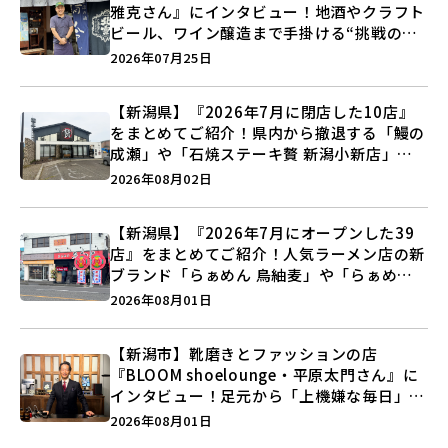
雅克さん』にインタビュー！地酒やクラフト
ビール、ワイン醸造まで手掛ける“挑戦の歴
史”に迫る♪
2026年07月25日
【新潟県】『2026年7月に閉店した10店』
をまとめてご紹介！県内から撤退する「鰻の
成瀬」や「石焼ステーキ贅 新潟小新店」が
営業に幕…。
2026年08月02日
【新潟県】『2026年7月にオープンした39
店』をまとめてご紹介！人気ラーメン店の新
ブランド「らぁめん 鳥紬麦」や「らぁめん
しょうがの空」など盛りだくさん♪
2026年08月01日
【新潟市】靴磨きとファッションの店
『BLOOM shoelounge・平原太門さん』に
インタビュー！足元から「上機嫌な毎日」を
つくる装いの提案とは？
2026年08月01日