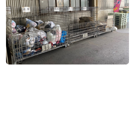
新潟市南区
カフェ
住宅展示場
居酒屋・バー
新潟市江南区
完成見学会
焼肉
学生スポーツ
新潟市秋葉区
パスタ
アルビレックス
新潟市西蒲区
ビルボードプレイスBP
新潟伊勢丹
ピア万代
官公庁・自治体
新潟市 チラシ
長岡・見附 チラシ
村上・関川
パン・ベーカリー
新発田・聖籠
タレカツ・豚カツ
胎内・粟島
デカ盛り・大盛り
リバーサイド千秋
パティオPATIO
上越・妙高・糸魚川 チラシ
注目 チラシ
週末セール
三条・加茂・田上
旨辛・激辛
定食・町定食
五泉・阿賀野・阿賀
海鮮・鮨
燕・弥彦
そば・うどん
火曜セール
オープン・リニューアルセール
長岡・見附
日本酒・新潟清酒
小千谷・十日町・津南
ワイン・クラフトビール
魚沼・南魚沼・湯沢
周年祭・感謝祭セール
年末・初売りセール
柏崎・刈羽・出雲崎
ケーキ・パフェ
ビアガーデン・暑気払い
上越・妙高・糸魚川
忘新年会・歓送迎会