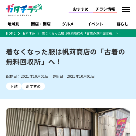
おすすめ
チラシ情報
地域別
開店・閉店
グルメ
イベント
暮らし
HOME
おすすめ
着なくなった服は帆苅商店の「古着の無料回収所」へ！
食品スーパー・コンビ
戸建住宅・マンショ
特売セール
インタビュー
ニ
ン・土地
着なくなった服は帆苅商店の「古着の
住宅メーカー・工務
新潟市
開店
ラーメン
体験・販売
施設・ショップ
下越
閉店
現地レポート
祭り・伝統行事
店
無料回収所」へ！
ショッピングモール・
ドラッグストア・ホーム
特集・まとめ記事
大型施設
センター
配信日：2021年10月01日 更新日：2021年10月01日
食品メーカー・県産
リニューアル・移転
休業
開店まとめ
閉店まとめ
中越
和食
趣味・展示会
上越
洋食
ライブ・コンサート
品
下越
おすすめ
新潟市・開店
新潟市・閉店
長岡市・開店
セツコママ
ランキング
新潟人
キャンペーン
ファッション
生活サービス
長岡市・閉店
上越市・開店
上越市・閉店
開店まとめ
閉店まとめ
人気記事まとめ
定食まとめ
にいがた酒の陣・新潟
習い事・塾
アパレル・雑貨
フィットネス・ジム
佐渡
スイーツ
スポーツ
ランチ
ラーメン・開店
ラーメン・閉店
酒月
ラーメンまとめ
飲食店まとめ
観光スポット
温泉・入浴
ホテル
旅館
水族館
インテリア・雑貨
外食・テイクアウト
リラクゼーション・整体
スキー場
リユース・買取
新車・中古車・カー用品
旅行・レジャー
家電・携帯電話
新潟市中央区
ご当地グルメ
セミナー・講演会
新潟市東区
食べ歩き
子ども向け
テイクアウト
新潟市西区
花火大会
新潟市北区
季節・期間限定
入場無料
病院・クリニック
イオンモール
ラブラ万代・ラブラ2
冠婚葬祭
習い事・塾
通販・EC
イベント
求人