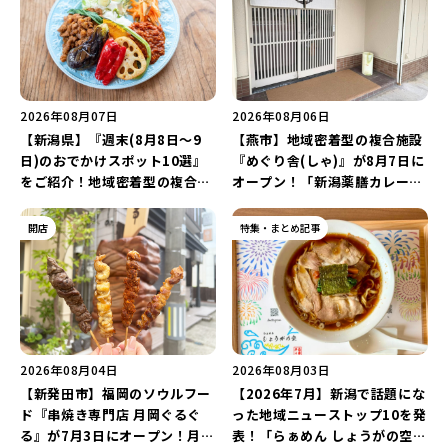
2026年08月07日
2026年08月06日
【新潟県】『週末(8月8日～9
【燕市】地域密着型の複合施設
日)のおでかけスポット10選』
『めぐり舎(しゃ)』が8月7日に
をご紹介！地域密着型の複合施
オープン！「新潟薬膳カレー
設「めぐり舎」や「シーナシー
Ricca」のレシピを受け継いだ
ナ丸大新潟のサマーフェスタ
メニューや漆喰アートを楽しも
開店
特集・まとめ記事
2026」がおすすめ♪
う♪
2026年08月04日
2026年08月03日
【新発田市】福岡のソウルフー
【2026年7月】新潟で話題にな
ド『串焼き専門店 月岡ぐるぐ
った地域ニューストップ10を発
る』が7月3日にオープン！月岡
表！「らぁめん しょうがの空」