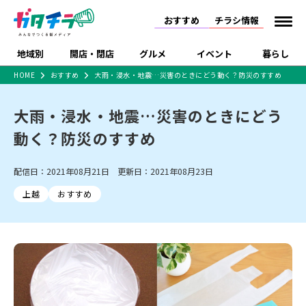
おすすめ
チラシ情報
地域別
開店・閉店
グルメ
イベント
暮らし
HOME
おすすめ
大雨・浸水・地震…災害のときにどう動く？防災のすすめ
食品スーパー・コンビ
戸建住宅・マンショ
特売セール
インタビュー
ニ
ン・土地
大雨・浸水・地震…災害のときにどう
住宅メーカー・工務
新潟市
開店
ラーメン
体験・販売
施設・ショップ
下越
閉店
現地レポート
祭り・伝統行事
店
動く？防災のすすめ
ショッピングモール・
ドラッグストア・ホーム
特集・まとめ記事
大型施設
センター
配信日：2021年08月21日 更新日：2021年08月23日
食品メーカー・県産
リニューアル・移転
休業
開店まとめ
閉店まとめ
中越
和食
趣味・展示会
上越
洋食
ライブ・コンサート
品
上越
おすすめ
新潟市・開店
新潟市・閉店
長岡市・開店
セツコママ
ランキング
新潟人
キャンペーン
ファッション
生活サービス
長岡市・閉店
上越市・開店
上越市・閉店
開店まとめ
閉店まとめ
人気記事まとめ
定食まとめ
にいがた酒の陣・新潟
習い事・塾
アパレル・雑貨
フィットネス・ジム
佐渡
スイーツ
スポーツ
ランチ
ラーメン・開店
ラーメン・閉店
酒月
ラーメンまとめ
飲食店まとめ
観光スポット
温泉・入浴
ホテル
旅館
水族館
インテリア・雑貨
外食・テイクアウト
リラクゼーション・整体
スキー場
リユース・買取
新車・中古車・カー用品
旅行・レジャー
家電・携帯電話
新潟市中央区
ご当地グルメ
セミナー・講演会
新潟市東区
食べ歩き
子ども向け
テイクアウト
新潟市西区
花火大会
新潟市北区
季節・期間限定
入場無料
病院・クリニック
イオンモール
ラブラ万代・ラブラ2
冠婚葬祭
習い事・塾
通販・EC
イベント
求人