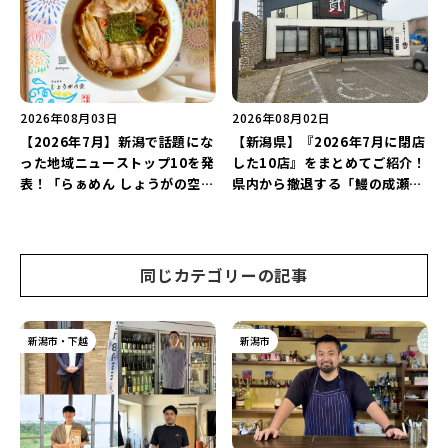
2026年08月03日
2026年08月02日
【2026年7月】新潟で話題にな
【新潟県】『2026年7月に閉店
った地域ニューストップ10を発
した10店』をまとめてご紹介！
表！「らぁめん しょうがの空」
県内から撤退する「鰻の成瀬」
や「ラーメン豚山」など開店・
や「石焼ステーキ贅 新潟小新
閉店の注目記事をランキングで
店」が営業に幕…。
ご紹介♪
同じカテゴリーの記事
新潟市・下越
新潟市