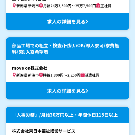
新潟県 新潟市
月給24万3,500円～25万7,500円
正社員
求人の詳細を見る
部品工場での組立・検査/日払いOK/即入寮可/寮費無
料/8割入寮希望者
move on株式会社
新潟県 新潟市
時給1,800円～2,250円
派遣社員
求人の詳細を見る
「人事労務」/月給30万円以上・年間休日115日以上
株式会社東日本福祉経営サービス