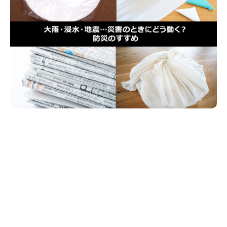
新潟市南区
カフェ
住宅展示場
居酒屋・バー
新潟市江南区
完成見学会
焼肉
学生スポーツ
新潟市秋葉区
パスタ
アルビレックス
新潟市西蒲区
ビルボードプレイスBP
新潟伊勢丹
ピア万代
官公庁・自治体
新潟市 チラシ
長岡・見附 チラシ
村上・関川
パン・ベーカリー
新発田・聖籠
タレカツ・豚カツ
胎内・粟島
デカ盛り・大盛り
リバーサイド千秋
パティオPATIO
上越・妙高・糸魚川 チラシ
注目 チラシ
週末セール
三条・加茂・田上
旨辛・激辛
定食・町定食
五泉・阿賀野・阿賀
海鮮・鮨
燕・弥彦
そば・うどん
火曜セール
オープン・リニューアルセール
長岡・見附
日本酒・新潟清酒
小千谷・十日町・津南
ワイン・クラフトビール
魚沼・南魚沼・湯沢
周年祭・感謝祭セール
年末・初売りセール
柏崎・刈羽・出雲崎
ケーキ・パフェ
ビアガーデン・暑気払い
上越・妙高・糸魚川
忘新年会・歓送迎会