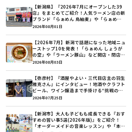
【新潟県】『2026年7月にオープンした39
店』をまとめてご紹介！人気ラーメン店の新
ブランド「らぁめん 鳥紬麦」や「らぁめん
しょうがの空」など盛りだくさん♪
2026年08月01日
【2026年7月】新潟で話題になった地域ニュ
ーストップ10を発表！「らぁめん しょうが
の空」や「ラーメン豚山」など開店・閉店の
注目記事をランキングでご紹介♪
2026年08月03日
【弥彦村】『酒屋やよい・三代目店主の羽生
雅克さん』にインタビュー！地酒やクラフト
ビール、ワイン醸造まで手掛ける“挑戦の歴
史”に迫る♪
2026年07月25日
【新潟市】大人も子どもも成長できる『おす
すめの習い事5選(2026年版)』をご紹介！
「オーダーメイドの音楽レッスン」や「本格