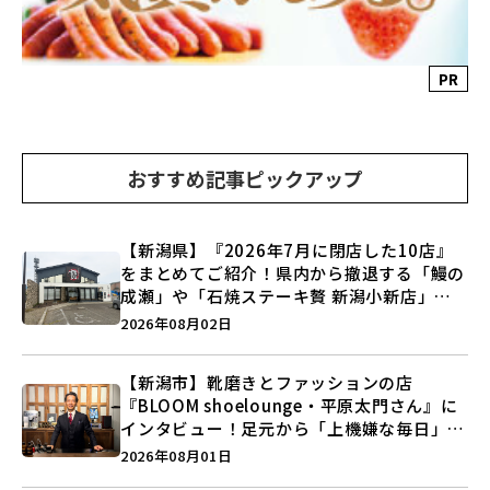
PR
おすすめ記事ピックアップ
【新潟県】『2026年7月に閉店した10店』
をまとめてご紹介！県内から撤退する「鰻の
成瀬」や「石焼ステーキ贅 新潟小新店」が
営業に幕…。
2026年08月02日
【新潟市】靴磨きとファッションの店
『BLOOM shoelounge・平原太門さん』に
インタビュー！足元から「上機嫌な毎日」を
つくる装いの提案とは？
2026年08月01日