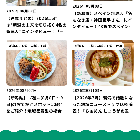
2026年08月08日
2026年08月08日
【新潟市】スペイン料理店『名
【連載まとめ】2026年6月
もなき店・神田良平さん』にイ
は“新潟の未来を切り拓く4名の
ンタビュー！40歳でスペインへ
新潟人”にインタビュー！「学
渡り、“美食の街”の魅力を古町
生起業家」や「料理専門のフォ
で届ける♪
トグラファー」など要チェック
新潟市・下越・中越・上越
新潟市・下越・中越・上越・佐渡
♪
2026年08月07日
2026年08月03日
【新潟県】『週末(8月8日～9
【2026年7月】新潟で話題にな
日)のおでかけスポット10選』
った地域ニューストップ10を発
をご紹介！地域密着型の複合施
表！「らぁめん しょうがの空」
設「めぐり舎」や「シーナシー
や「ラーメン豚山」など開店・
ナ丸大新潟のサマーフェスタ
閉店の注目記事をランキングで
2026」がおすすめ♪
ご紹介♪