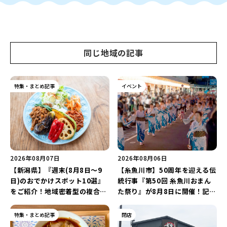
同じ地域の記事
特集・まとめ記事
イベント
2026年08月07日
2026年08月06日
【新潟県】『週末(8月8日～9
【糸魚川市】50周年を迎える伝
日)のおでかけスポット10選』
統行事『第50回 糸魚川おまん
をご紹介！地域密着型の複合施
た祭り』が8月8日に開催！記念
設「めぐり舎」や「シーナシー
企画の新潟プロレス＆東京力車
ナ丸大新潟のサマーフェスタ
を楽しもう♪
特集・まとめ記事
閉店
2026」がおすすめ♪