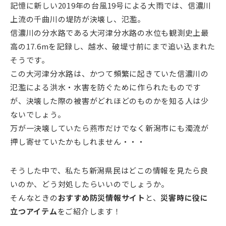
記憶に新しい2019年の台風19号による大雨では、信濃川
上流の千曲川の堤防が決壊し、氾濫。
信濃川の分水路である大河津分水路の水位も観測史上最
高の17.6mを記録し、越水、破堤寸前にまで追い込まれた
そうです。
この大河津分水路は、かつて頻繁に起きていた信濃川の
氾濫による洪水・水害を防ぐために作られたものです
が、決壊した際の被害がどれほどのものかを知る人は少
ないでしょう。
万が一決壊していたら燕市だけでなく新潟市にも濁流が
押し寄せていたかもしれません・・・
そうした中で、私たち新潟県民はどこの情報を見たら良
いのか、どう対処したらいいのでしょうか。
そんなときの
おすすめ防災情報サイト
と、
災害時に役に
立つアイテム
をご紹介します！