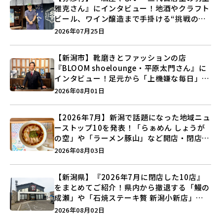
雅克さん』にインタビュー！地酒やクラフト
ビール、ワイン醸造まで手掛ける“挑戦の歴
史”に迫る♪
2026年07月25日
【新潟市】靴磨きとファッションの店
『BLOOM shoelounge・平原太門さん』に
インタビュー！足元から「上機嫌な毎日」を
つくる装いの提案とは？
2026年08月01日
【2026年7月】新潟で話題になった地域ニュ
ーストップ10を発表！「らぁめん しょうが
の空」や「ラーメン豚山」など開店・閉店の
注目記事をランキングでご紹介♪
2026年08月03日
【新潟県】『2026年7月に閉店した10店』
をまとめてご紹介！県内から撤退する「鰻の
成瀬」や「石焼ステーキ贅 新潟小新店」が
営業に幕…。
2026年08月02日