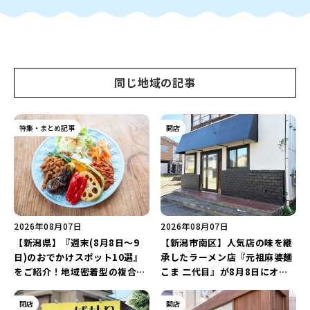
同じ地域の記事
特集・まとめ記事
開店
2026年08月07日
2026年08月07日
【新潟県】『週末(8月8日～9
【新潟市南区】人気店の味を継
日)のおでかけスポット10選』
承したラーメン店『元祖麻婆麺
をご紹介！地域密着型の複合施
こま 二代目』が8月8日にオー
設「めぐり舎」や「シーナシー
プン！多くのファンに親しまれ
ナ丸大新潟のサマーフェスタ
た「麻婆麺」を復刻♪
閉店
開店