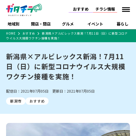
おすすめ
チラシ情報
地域別
開店・閉店
グルメ
イベント
暮らし
HOME
おすすめ
新潟県×アルビレックス新潟！7月11日（日）に新型コロナ
ウイルス大規模ワクチン接種を実施！
食品スーパー・コンビ
戸建住宅・マンショ
特売セール
インタビュー
ニ
ン・土地
住宅メーカー・工務
新潟県×アルビレックス新潟！7月11
新潟市
開店
ラーメン
体験・販売
施設・ショップ
下越
閉店
現地レポート
祭り・伝統行事
店
日（日）に新型コロナウイルス大規模
ショッピングモール・
ドラッグストア・ホーム
特集・まとめ記事
大型施設
センター
ワクチン接種を実施！
食品メーカー・県産
リニューアル・移転
休業
開店まとめ
閉店まとめ
中越
和食
趣味・展示会
上越
洋食
ライブ・コンサート
品
新潟市・開店
新潟市・閉店
長岡市・開店
配信日：2021年07月05日 更新日：2021年07月05日
セツコママ
ランキング
新潟人
キャンペーン
ファッション
生活サービス
長岡市・閉店
上越市・開店
上越市・閉店
開店まとめ
閉店まとめ
人気記事まとめ
定食まとめ
新潟市
おすすめ
にいがた酒の陣・新潟
習い事・塾
アパレル・雑貨
フィットネス・ジム
佐渡
スイーツ
スポーツ
ランチ
ラーメン・開店
ラーメン・閉店
酒月
ラーメンまとめ
飲食店まとめ
観光スポット
温泉・入浴
ホテル
旅館
水族館
インテリア・雑貨
外食・テイクアウト
リラクゼーション・整体
スキー場
リユース・買取
新車・中古車・カー用品
旅行・レジャー
家電・携帯電話
新潟市中央区
ご当地グルメ
セミナー・講演会
新潟市東区
食べ歩き
子ども向け
テイクアウト
新潟市西区
花火大会
新潟市北区
季節・期間限定
入場無料
病院・クリニック
イオンモール
ラブラ万代・ラブラ2
冠婚葬祭
習い事・塾
通販・EC
イベント
求人