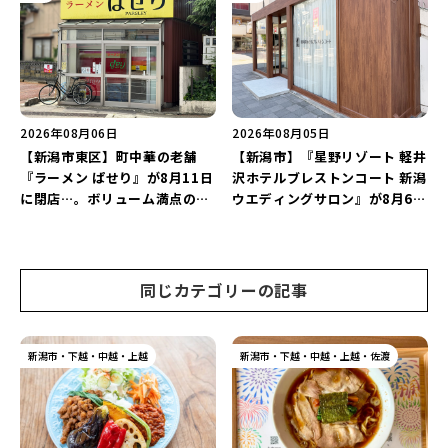
2026」がおすすめ♪
2026年08月06日
2026年08月05日
【新潟市東区】町中華の老舗
【新潟市】『星野リゾート 軽井
『ラーメン ぱせり』が8月11日
沢ホテルブレストンコート 新潟
に閉店…。ボリューム満点の名
ウエディングサロン』が8月6日
店が幕を閉じる。
にオープン！軽井沢ウエディン
グを万代で相談しよう♪
同じカテゴリーの記事
新潟市・下越・中越・上越
新潟市・下越・中越・上越・佐渡