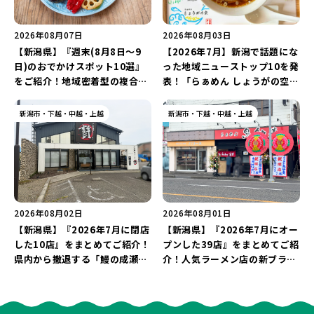
2026年08月07日
2026年08月03日
【新潟県】『週末(8月8日～9
【2026年7月】新潟で話題にな
日)のおでかけスポット10選』
った地域ニューストップ10を発
をご紹介！地域密着型の複合施
表！「らぁめん しょうがの空」
設「めぐり舎」や「シーナシー
や「ラーメン豚山」など開店・
ナ丸大新潟のサマーフェスタ
閉店の注目記事をランキングで
新潟市・下越・中越・上越
新潟市・下越・中越・上越
2026」がおすすめ♪
ご紹介♪
2026年08月02日
2026年08月01日
【新潟県】『2026年7月に閉店
【新潟県】『2026年7月にオー
した10店』をまとめてご紹介！
プンした39店』をまとめてご紹
県内から撤退する「鰻の成瀬」
介！人気ラーメン店の新ブラン
や「石焼ステーキ贅 新潟小新
ド「らぁめん 鳥紬麦」や「らぁ
店」が営業に幕…。
めん しょうがの空」など盛りだ
くさん♪