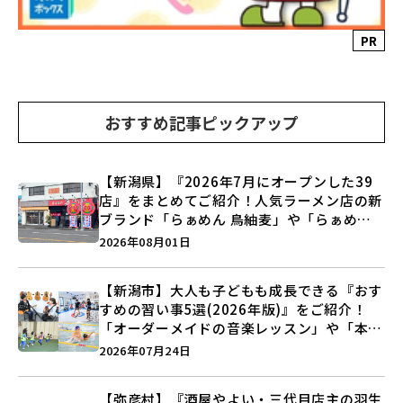
PR
おすすめ記事ピックアップ
【新潟県】『2026年7月にオープンした39
店』をまとめてご紹介！人気ラーメン店の新
ブランド「らぁめん 鳥紬麦」や「らぁめん
しょうがの空」など盛りだくさん♪
2026年08月01日
【新潟市】大人も子どもも成長できる『おす
すめの習い事5選(2026年版)』をご紹介！
「オーダーメイドの音楽レッスン」や「本格
キックボクシング」で新しい自分を見つけよ
2026年07月24日
う♪
【弥彦村】『酒屋やよい・三代目店主の羽生