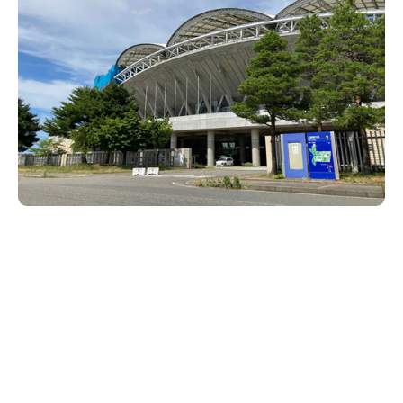
新潟市南区
カフェ
住宅展示場
居酒屋・バー
新潟市江南区
完成見学会
焼肉
学生スポーツ
新潟市秋葉区
パスタ
アルビレックス
新潟市西蒲区
ビルボードプレイスBP
新潟伊勢丹
ピア万代
官公庁・自治体
新潟市 チラシ
長岡・見附 チラシ
村上・関川
パン・ベーカリー
新発田・聖籠
タレカツ・豚カツ
胎内・粟島
デカ盛り・大盛り
リバーサイド千秋
パティオPATIO
上越・妙高・糸魚川 チラシ
注目 チラシ
週末セール
三条・加茂・田上
旨辛・激辛
定食・町定食
五泉・阿賀野・阿賀
海鮮・鮨
燕・弥彦
そば・うどん
火曜セール
オープン・リニューアルセール
長岡・見附
日本酒・新潟清酒
小千谷・十日町・津南
ワイン・クラフトビール
魚沼・南魚沼・湯沢
周年祭・感謝祭セール
年末・初売りセール
柏崎・刈羽・出雲崎
ケーキ・パフェ
ビアガーデン・暑気払い
上越・妙高・糸魚川
忘新年会・歓送迎会