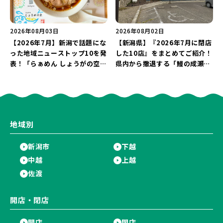
2026年08月03日
2026年08月02日
【2026年7月】新潟で話題にな
【新潟県】『2026年7月に閉店
った地域ニューストップ10を発
した10店』をまとめてご紹介！
表！「らぁめん しょうがの空」
県内から撤退する「鰻の成瀬」
や「ラーメン豚山」など開店・
や「石焼ステーキ贅 新潟小新
閉店の注目記事をランキングで
店」が営業に幕…。
ご紹介♪
地域別
新潟市
下越
中越
上越
佐渡
開店・閉店
開店
閉店