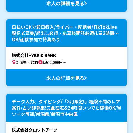
求人の詳細を見る
日払いOKで即日収入/ライバー・配信者/TikTokLive
配信者募集/顔出し必須・応募後面談必須/1日2時間〜
OK/面談参加で特典あり
株式会社HYBRID BANK
新潟県 上越市
時給2,000円～
求人の詳細を見る
データ入力、タイピング/「8月限定!」経験不問のレア
案件/占い師募集!完全在宅&24時間いつでも稼働OK/W
ワーク可能/新潟県/新潟市中央区
株式会社タロットアーツ