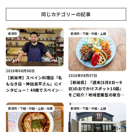
ご紹介♪
同じカテゴリーの記事
新潟市
新潟市・下越・中越・上越
2026年08月08日
2026年08月07日
【新潟市】スペイン料理店『名
【新潟県】『週末(8月8日～9
もなき店・神田良平さん』にイ
日)のおでかけスポット10選』
ンタビュー！40歳でスペインへ
をご紹介！地域密着型の複合施
渡り、“美食の街”の魅力を古町
設「めぐり舎」や「シーナシー
で届ける♪
ナ丸大新潟のサマーフェスタ
新潟市・下越・中越・上越・佐渡
新潟市・下越・中越・上越
2026」がおすすめ♪