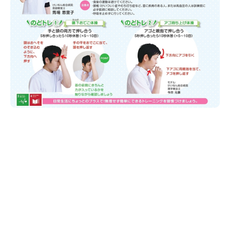
新潟市南区
カフェ
住宅展示場
居酒屋・バー
新潟市江南区
完成見学会
焼肉
学生スポーツ
新潟市秋葉区
パスタ
アルビレックス
新潟市西蒲区
ビルボードプレイスBP
新潟伊勢丹
ピア万代
官公庁・自治体
新潟市 チラシ
長岡・見附 チラシ
村上・関川
パン・ベーカリー
新発田・聖籠
タレカツ・豚カツ
胎内・粟島
デカ盛り・大盛り
リバーサイド千秋
パティオPATIO
上越・妙高・糸魚川 チラシ
注目 チラシ
週末セール
三条・加茂・田上
旨辛・激辛
定食・町定食
五泉・阿賀野・阿賀
海鮮・鮨
燕・弥彦
そば・うどん
火曜セール
オープン・リニューアルセール
長岡・見附
日本酒・新潟清酒
小千谷・十日町・津南
ワイン・クラフトビール
魚沼・南魚沼・湯沢
周年祭・感謝祭セール
年末・初売りセール
柏崎・刈羽・出雲崎
ケーキ・パフェ
ビアガーデン・暑気払い
上越・妙高・糸魚川
忘新年会・歓送迎会