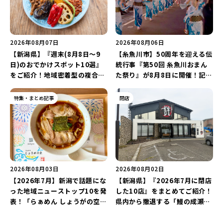
2026年08月07日
2026年08月06日
【新潟県】『週末(8月8日～9
【糸魚川市】50周年を迎える伝
日)のおでかけスポット10選』
統行事『第50回 糸魚川おまん
をご紹介！地域密着型の複合施
た祭り』が8月8日に開催！記念
設「めぐり舎」や「シーナシー
企画の新潟プロレス＆東京力車
ナ丸大新潟のサマーフェスタ
を楽しもう♪
特集・まとめ記事
閉店
2026」がおすすめ♪
2026年08月03日
2026年08月02日
【2026年7月】新潟で話題にな
【新潟県】『2026年7月に閉店
った地域ニューストップ10を発
した10店』をまとめてご紹介！
表！「らぁめん しょうがの空」
県内から撤退する「鰻の成瀬」
や「ラーメン豚山」など開店・
や「石焼ステーキ贅 新潟小新
閉店の注目記事をランキングで
店」が営業に幕…。