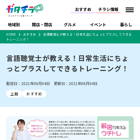
おすすめ
チラシ情報
地域別
開店・閉店
グルメ
イベント
暮らし
HOME
おすすめ
言語聴覚士が教える！日常生活にちょっとプラスしてできる
トレーニング！
食品スーパー・コンビ
戸建住宅・マンショ
特売セール
インタビュー
ニ
ン・土地
住宅メーカー・工務
言語聴覚士が教える！日常生活にちょ
新潟市
開店
ラーメン
体験・販売
施設・ショップ
下越
閉店
現地レポート
祭り・伝統行事
店
っとプラスしてできるトレーニング！
ショッピングモール・
ドラッグストア・ホーム
特集・まとめ記事
大型施設
センター
食品メーカー・県産
リニューアル・移転
休業
開店まとめ
閉店まとめ
中越
和食
趣味・展示会
上越
洋食
ライブ・コンサート
配信日：2021年06月04日 更新日：2021年06月04日
品
新潟市・開店
新潟市・閉店
長岡市・開店
上越
おすすめ
セツコママ
ランキング
新潟人
キャンペーン
ファッション
生活サービス
長岡市・閉店
上越市・開店
上越市・閉店
開店まとめ
閉店まとめ
人気記事まとめ
定食まとめ
にいがた酒の陣・新潟
習い事・塾
アパレル・雑貨
フィットネス・ジム
佐渡
スイーツ
スポーツ
ランチ
ラーメン・開店
ラーメン・閉店
酒月
ラーメンまとめ
飲食店まとめ
観光スポット
温泉・入浴
ホテル
旅館
水族館
インテリア・雑貨
外食・テイクアウト
リラクゼーション・整体
スキー場
リユース・買取
新車・中古車・カー用品
旅行・レジャー
家電・携帯電話
新潟市中央区
ご当地グルメ
セミナー・講演会
新潟市東区
食べ歩き
子ども向け
テイクアウト
新潟市西区
花火大会
新潟市北区
季節・期間限定
入場無料
病院・クリニック
イオンモール
ラブラ万代・ラブラ2
冠婚葬祭
習い事・塾
通販・EC
イベント
求人