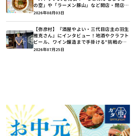
の空」や「ラーメン豚山」など開店・閉店の
注目記事をランキングでご紹介♪
2026年08月03日
【弥彦村】『酒屋やよい・三代目店主の羽生
雅克さん』にインタビュー！地酒やクラフト
ビール、ワイン醸造まで手掛ける“挑戦の歴
史”に迫る♪
2026年07月25日