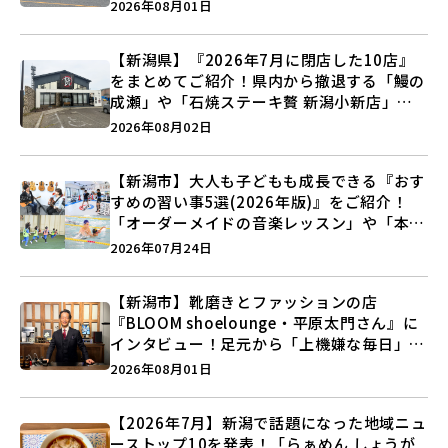
しょうがの空」など盛りだくさん♪
2026年08月01日
【新潟県】『2026年7月に閉店した10店』
をまとめてご紹介！県内から撤退する「鰻の
成瀬」や「石焼ステーキ贅 新潟小新店」が
営業に幕…。
2026年08月02日
【新潟市】大人も子どもも成長できる『おす
すめの習い事5選(2026年版)』をご紹介！
「オーダーメイドの音楽レッスン」や「本格
キックボクシング」で新しい自分を見つけよ
2026年07月24日
う♪
【新潟市】靴磨きとファッションの店
『BLOOM shoelounge・平原太門さん』に
インタビュー！足元から「上機嫌な毎日」を
つくる装いの提案とは？
2026年08月01日
【2026年7月】新潟で話題になった地域ニュ
ーストップ10を発表！「らぁめん しょうが