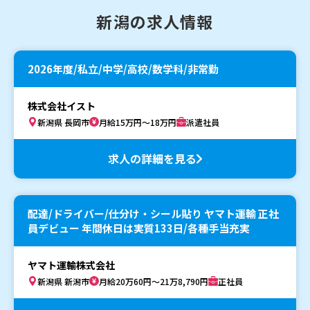
新潟の求人情報
2026年度/私立/中学/高校/数学科/非常勤
株式会社イスト
新潟県 長岡市
月給15万円～18万円
派遣社員
求人の詳細を見る
配達/ドライバー/仕分け・シール貼り ヤマト運輸 正社
員デビュー 年間休日は実質133日/各種手当充実
ヤマト運輸株式会社
新潟県 新潟市
月給20万60円～21万8,790円
正社員