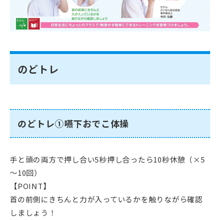
のどトレ
のどトレ①嚥下おでこ体操
手と頭の両方で押し合い5秒押し合ったら10秒休憩（×5
～10回）
【POINT】
首の前側にきちんと力が入っているかを触りながら確認
しましょう！