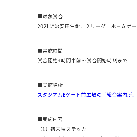
■対象試合
2021明治安田生命Ｊ２リーグ ホームゲ
■実施時間
試合開始3時間半前～試合開始時刻まで
■実施場所
スタジアムEゲート前広場の「総合案内所
■実施内容
（1）初来場ステッカー