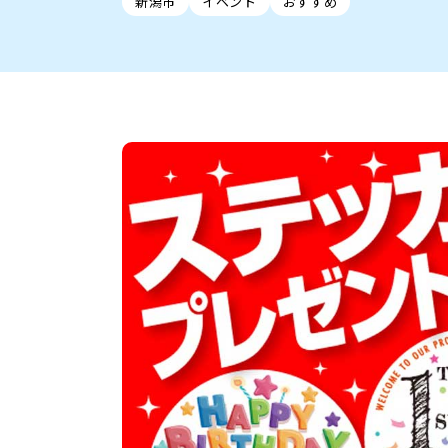
新潟市
イベント
おすすめ
新潟市中央区
ご当地グルメ
セミナー・講演会
新潟市東区
食べ歩き
子ども向け
テイクアウ
新潟市西
花火
イベント
求人
官公庁・自治体
新発田・聖籠
デカ盛り・大盛り
胎内・粟島
旨辛・激辛
三条・加
定食
火曜セール
オープン・リニューアルセ
柏崎・刈羽・出雲崎
ビアガーデン・暑気払い
上越・妙高・糸魚
忘新年会・歓