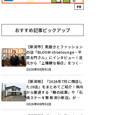
PR
おすすめ記事ピックアップ
【新潟市】靴磨きとファッション
の店『BLOOM shoelounge・平
原太門さん』にインタビュー！足
元から「上機嫌な毎日」をつくる
装いの提案とは？
2026年08月01日
【新潟県】『2026年7月に閉店し
た10店』をまとめてご紹介！県内
から撤退する「鰻の成瀬」や「石
焼ステーキ贅 新潟小新店」が営
業に幕…。
2026年08月02日