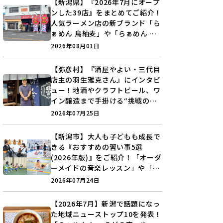
【新潟県】『2026年7月にオープ
ンした39店』をまとめてご紹介！
人気ラーメン店の新ブランド「ら
ぁめん 鳥紬麦」や「らぁめん し
ょうがの空」など盛りだくさん♪
2026年08月01日
【弥彦村】『酒屋やよい・三代目
店主の羽生雅克さん』にインタビ
ュー！地酒やクラフトビール、ワ
イン醸造まで手掛ける“挑戦の歴
史”に迫る♪
2026年07月25日
【新潟市】大人も子どもも成長で
きる『おすすめの習い事5選
(2026年版)』をご紹介！「オーダ
ーメイドの音楽レッスン」や「本
格キックボクシング」で新しい自
2026年07月24日
分を見つけよう♪
【2026年7月】新潟で話題になっ
た地域ニューストップ10を発表！