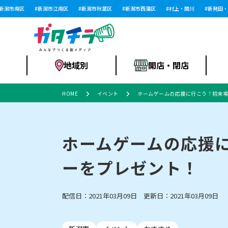
潟市南区
新潟市江南区
新潟市秋葉区
新潟市西蒲区
村上・関川
新発田・聖
地域別
開店・閉店
HOME
イベント
ホームゲームの応援に行こう！初来場
食品スーパー・コ
新潟市
開店
ラーメン
体験・販売
施設・ショップ
特売セール
ンビニ
ホームゲームの応援
ーをプレゼント！
リニューアル・移転
習い事・塾
セツコママ
アパレル・雑貨
ランキング
休業
新潟人
開店まと
フィッ
ファッション
佐渡
スイーツ
スポーツ
上越市・閉店
スキー場
リユース・買取
ラーメン・開店
病院・ク
ラー
配信日：2021年03月09日 更新日：2021年03月09日
リバーサイド千秋
パティオPATIO
インテリア・雑貨
外食・テイクアウト