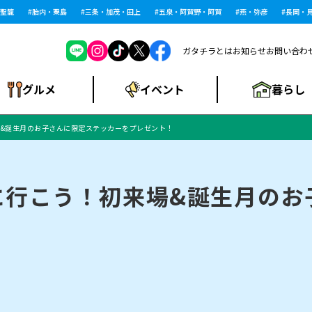
籠
胎内・粟島
三条・加茂・田上
五泉・阿賀野・阿賀
燕・弥彦
長岡・見附
ガタチラとは
お知らせ
お問い合わ
暮らし
グルメ
イベント
&誕生月のお子さんに限定ステッカーをプレゼント！
ショッピングモー
戸建住宅・マンショ
住宅メーカー・工
食品メーカー・県
特集・まとめ記
ル・大型施設
ン・土地
下越
閉店
現地レポート
祭り・伝統行事
インタビュー
中越
和食
趣味・展示会
務店
産品
事
に行こう！初来場&誕生月のお
にいがた酒の陣・新
め
トネス・ジム
キャンペーン
閉店まとめ
開店まとめ
観光スポット
新潟市・開店
閉店まとめ
温泉・入浴
新潟市・閉店
人気記事まとめ
ホテル
長岡市・開店
旅館
定食
水
生活サービス
潟酒月
ランチ
リニック
メン・閉店
イオンモール
ラブラ万代・ラブラ2
ビルボードプレイ
新車・中古車・カー用品
旅行・レジャー
家電・携帯電話