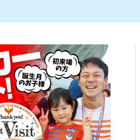
ト
区
大会
新潟市北区
季節・期間限定
入場無料
新潟市南区
住宅展示場
カフェ
新潟市江南区
完成見学会
居酒屋・バー
学生スポーツ
新潟市秋葉区
焼肉
パスタ
ア
新潟市 チラシ
長岡・見附 チラシ
上越・妙高・糸魚川 チラシ
茂・田上
・町定食
五泉・阿賀野・阿賀
海鮮・鮨
そば・うどん
燕・弥彦
日本酒・新潟清酒
長岡・見附
小千谷
ワイン
ール
周年祭・感謝祭セール
年末・初売りセール
川
送迎会