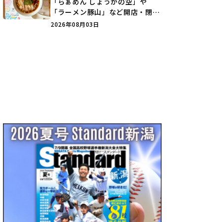
「らぁめん しょうがの空」や
「ラーメン豚山」など開店・閉店
の注目記事をランキングでご紹介
2026年08月03日
♪