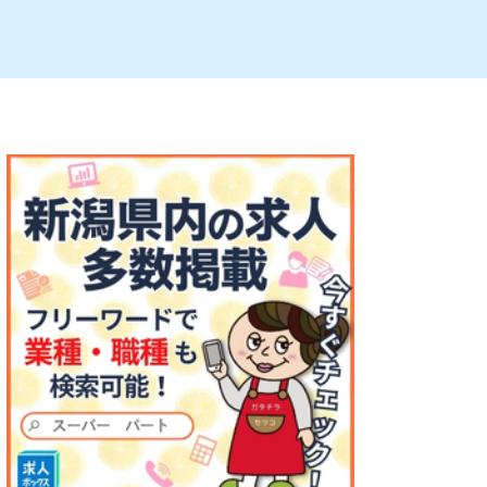
ルビレックス
新潟市西蒲区
パン・ベーカリー
村上・関川
タレカツ・豚カツ
注目 チラシ
週末セール
・十日町・津南
・クラフトビール
魚沼・南魚沼・湯沢
ケーキ・パフェ