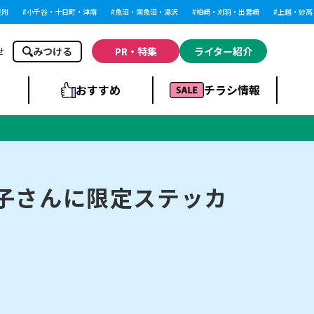
小千谷・十日町・津南
魚沼・南魚沼・湯沢
柏崎・刈羽・出雲崎
上越・妙高・
みつける
PR・特集
ライター紹介
せ
おすすめ
チラシ情報
ドラッグストア・ホ
ライブ・コンサー
ームセンター
上越
洋食
ト
子さんに限定ステッカ
まとめ
族館
長岡市・閉店
リラクゼーション・整体
ラーメンまとめ
上越市・開店
飲食店まとめ
スBP
新潟伊勢丹
ピア万代
冠婚葬祭
習い事・塾
通販・EC