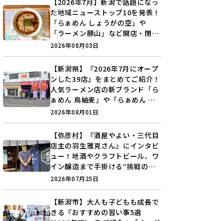
【2026年7月】新潟で話題になっ
た地域ニューストップ10を発表！
「らぁめん しょうがの空」や
「ラーメン豚山」など開店・閉店
の注目記事をランキングでご紹介
2026年08月03日
♪
【新潟県】『2026年7月にオープ
ンした39店』をまとめてご紹介！
人気ラーメン店の新ブランド「ら
ぁめん 鳥紬麦」や「らぁめん し
ょうがの空」など盛りだくさん♪
2026年08月01日
【弥彦村】『酒屋やよい・三代目
店主の羽生雅克さん』にインタビ
ュー！地酒やクラフトビール、ワ
イン醸造まで手掛ける“挑戦の歴
史”に迫る♪
2026年07月25日
【新潟市】大人も子どもも成長で
きる『おすすめの習い事5選