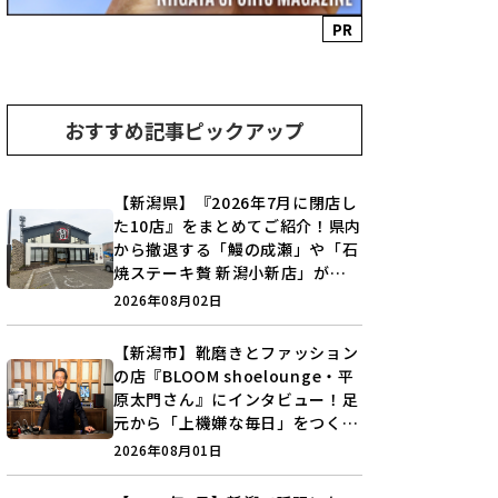
PR
おすすめ記事ピックアップ
【新潟県】『2026年7月に閉店し
た10店』をまとめてご紹介！県内
から撤退する「鰻の成瀬」や「石
焼ステーキ贅 新潟小新店」が営
業に幕…。
2026年08月02日
【新潟市】靴磨きとファッション
の店『BLOOM shoelounge・平
原太門さん』にインタビュー！足
元から「上機嫌な毎日」をつくる
装いの提案とは？
2026年08月01日