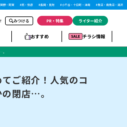
野・阿賀
燕・弥彦
長岡・見附
小千谷・十日町・津南
魚沼・南魚沼・湯沢
みつける
PR・特集
ライター紹介
せ
おすすめ
チラシ情報
店…。
ドラッグストア・ホ
ライブ・コンサー
ームセンター
上越
洋食
ト
とめてご紹介！人気のコ
かの閉店…。
まとめ
族館
長岡市・閉店
リラクゼーション・整体
ラーメンまとめ
上越市・開店
飲食店まとめ
スBP
新潟伊勢丹
ピア万代
冠婚葬祭
習い事・塾
通販・EC