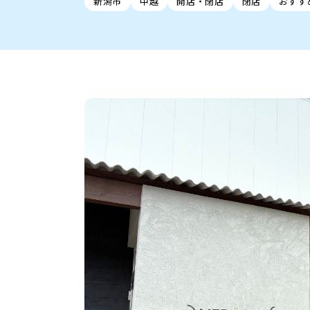
新潟市
中越
開店・閉店
閉店
おすす
新潟市中央区
ご当地グルメ
セミナー・講演会
新潟市東区
食べ歩き
子ども向け
テイクアウ
新潟市西
花火
イベント
求人
官公庁・自治体
新発田・聖籠
デカ盛り・大盛り
胎内・粟島
旨辛・激辛
三条・加
定食
火曜セール
オープン・リニューアルセ
柏崎・刈羽・出雲崎
ビアガーデン・暑気払い
上越・妙高・糸魚
忘新年会・歓