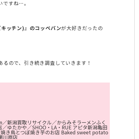
いですね…。
ーズキッチン)』
のコッペパン
が大好きだったの
あるので、引き続き調査していきます！
tchen／新潟買取リサイクル／からみそラーメンふく
店／ゆたかや／SHOO・LA・RUE アピタ新潟亀田
とつぼ焼き芋のお店 Baked sweet potato
 網川原店