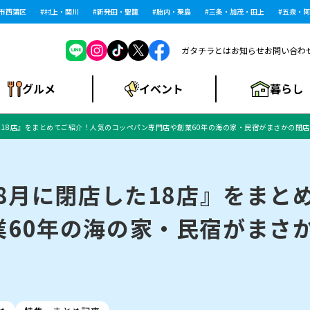
西蒲区
村上・関川
新発田・聖籠
胎内・粟島
三条・加茂・田上
五泉・阿賀
ガタチラとは
お知らせ
お問い合わ
暮らし
グルメ
イベント
した18店』をまとめてご紹介！人気のコッペパン専門店や創業60年の海の家・民宿がまさかの閉
ショッピングモー
戸建住宅・マンショ
住宅メーカー・工
食品メーカー・県
特集・まとめ記
ル・大型施設
ン・土地
下越
閉店
現地レポート
祭り・伝統行事
インタビュー
中越
和食
趣味・展示会
務店
産品
事
年8月に閉店した18店』をま
業60年の海の家・民宿がまさ
にいがた酒の陣・新
め
トネス・ジム
キャンペーン
閉店まとめ
開店まとめ
観光スポット
新潟市・開店
閉店まとめ
温泉・入浴
新潟市・閉店
人気記事まとめ
ホテル
長岡市・開店
旅館
定食
水
生活サービス
潟酒月
ランチ
リニック
メン・閉店
イオンモール
ラブラ万代・ラブラ2
ビルボードプレイ
新車・中古車・カー用品
旅行・レジャー
家電・携帯電話