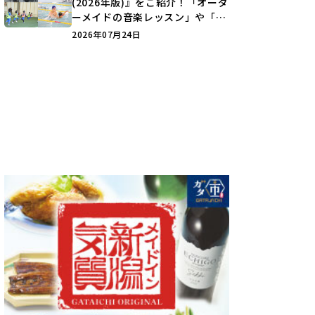
(2026年版)』をご紹介！「オーダ
ーメイドの音楽レッスン」や「本
格キックボクシング」で新しい自
2026年07月24日
分を見つけよう♪