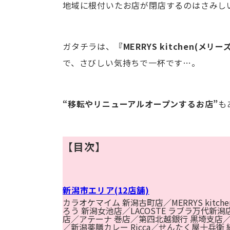
地域に根付いたお店が閉店するのはさみし
ガタチラは、
『MERRYS kitchen(メリ
で、さびしい気持ちで一杯です…。
“移転やリニューアルオープンするお店”
も
【目次】
新潟市エリア(12店舗)
カラオケマイム 新潟古町店／MERRYS ki
ろう 新潟女池店／LACOSTE ラブラ万代新潟
店／アテーナ 巻店／第四北越銀行 黒埼支店／焼き鳥
／新潟薬膳カレー Ricca／せんたく屋十兵衛