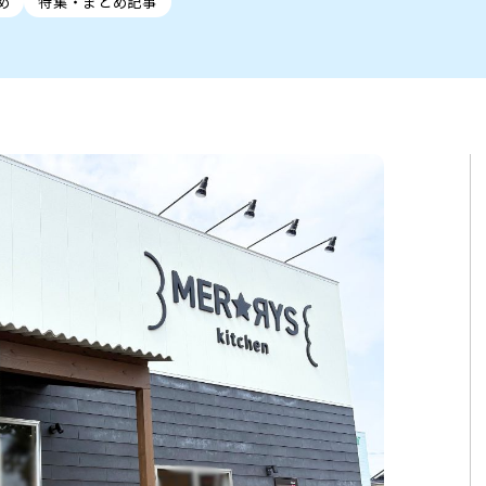
め
特集・まとめ記事
ト
区
大会
新潟市北区
季節・期間限定
入場無料
新潟市南区
住宅展示場
カフェ
新潟市江南区
完成見学会
居酒屋・バー
学生スポーツ
新潟市秋葉区
焼肉
パスタ
ア
新潟市 チラシ
長岡・見附 チラシ
上越・妙高・糸魚川 チラシ
茂・田上
・町定食
五泉・阿賀野・阿賀
海鮮・鮨
そば・うどん
燕・弥彦
日本酒・新潟清酒
長岡・見附
小千谷
ワイン
ール
周年祭・感謝祭セール
年末・初売りセール
川
送迎会