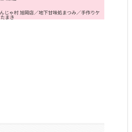
／なんじゃ村 旭岡店／地下甘味処まつみ／手作りケ
 たまき