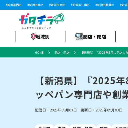
新潟市西区
新潟市北区
新潟市南区
新潟市江南区
新潟市秋葉区
新潟市
地域別
開店・閉店
HOME
開店・閉店
【新潟県】『2025年8月に閉店
食品スーパー・コ
新潟市
開店
ラーメン
体験・販売
施設・ショップ
特売セール
ンビニ
【新潟県】『2025
ッペパン専門店や創
リニューアル・移転
習い事・塾
セツコママ
アパレル・雑貨
ランキング
休業
新潟人
開店まと
フィッ
ファッション
佐渡
スイーツ
スポーツ
上越市・閉店
スキー場
リユース・買取
ラーメン・開店
病院・ク
ラー
配信日：2025年09月03日 更新日：2025年09月03日
リバーサイド千秋
パティオPATIO
インテリア・雑貨
外食・テイクアウト