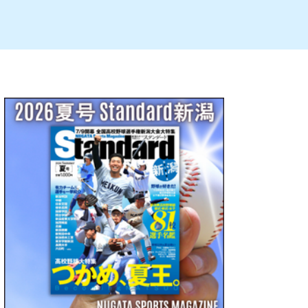
ルビレックス
新潟市西蒲区
パン・ベーカリー
村上・関川
タレカツ・豚カツ
注目 チラシ
週末セール
・十日町・津南
・クラフトビール
魚沼・南魚沼・湯沢
ケーキ・パフェ