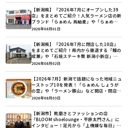
【新潟県】『2026年7月にオープンした39
店』をまとめてご紹介！人気ラーメン店の新
ブランド「らぁめん 鳥紬麦」や「らぁめん
しょうがの空」など盛りだくさん♪
2026年08月01日
【新潟県】『2026年7月に閉店した10店』
をまとめてご紹介！県内から撤退する「鰻の
成瀬」や「石焼ステーキ贅 新潟小新店」が
営業に幕…。
2026年08月02日
【2026年7月】新潟で話題になった地域ニュ
ーストップ10を発表！「らぁめん しょうが
の空」や「ラーメン豚山」など開店・閉店の
注目記事をランキングでご紹介♪
2026年08月03日
【新潟市】靴磨きとファッションの店
『BLOOM shoelounge・平原太門さん』に
インタビュー！足元から「上機嫌な毎日」を