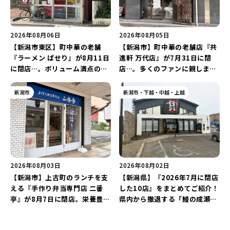
2026年08月06日
2026年08月05日
【新潟市東区】町中華の老舗
【新潟市】町中華の老舗店『共
『ラーメン ぱせり』が8月11日
進軒 万代店』が7月31日に閉
に閉店…。ボリューム満点の名
店…。多くのファンに親しまれ
店が幕を閉じる。
た名店が長年の営業に幕。
新潟市
新潟市・下越・中越・上越
2026年08月03日
2026年08月02日
【新潟市】上古町のランチを支
【新潟県】『2026年7月に閉店
える『手作り弁当専門店 二番
した10店』をまとめてご紹介！
亭』が8月7日に閉店。栄養豊富
県内から撤退する「鰻の成瀬」
な「日替わり弁当」が食べ納め
や「石焼ステーキ贅 新潟小新
に…。
店」が営業に幕…。