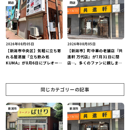
グを万代で相談しよう♪
開店
閉店
2026年08月05日
2026年08月05日
【新潟市中央区】気軽に立ち寄
【新潟市】町中華の老舗店『共
れる居酒屋『立ち飲み処
進軒 万代店』が7月31日に閉
KUMA』が8月6日にプレオープ
店…。多くのファンに親しまれ
ン！“1杯目のドリンクが半
た名店が長年の営業に幕。
額”になるキャンペーンを開催
♪
同じカテゴリーの記事
新潟市
新潟市