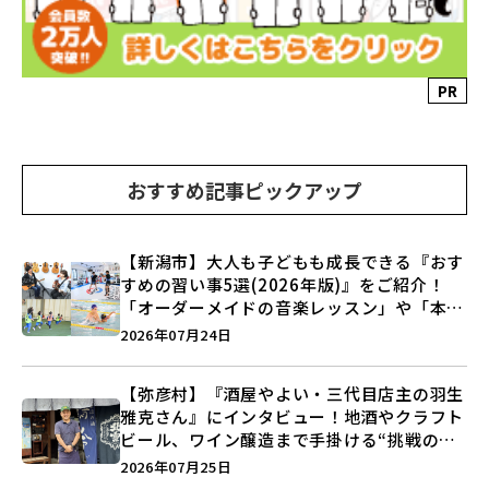
PR
おすすめ記事ピックアップ
【新潟市】大人も子どもも成長できる『おす
すめの習い事5選(2026年版)』をご紹介！
「オーダーメイドの音楽レッスン」や「本格
キックボクシング」で新しい自分を見つけよ
2026年07月24日
う♪
【弥彦村】『酒屋やよい・三代目店主の羽生
雅克さん』にインタビュー！地酒やクラフト
ビール、ワイン醸造まで手掛ける“挑戦の歴
史”に迫る♪
2026年07月25日