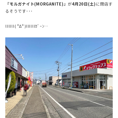
『モルガナイト(MORGANITE)』
が
4月20日(土)
に閉店す
るそうです･･･
llllll( ºΔº )llllllｶﾞｰﾝ…