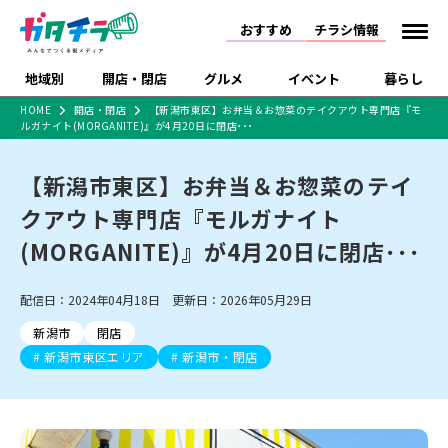
おすすめ
チラシ情報
地域別
開店・閉店
グルメ
イベント
暮らし
HOME
開店・閉店
【新潟市東区】お弁当＆お惣菜のテイクアウト専門店『モ
ルガナイト(MORGANITE)』が4月20日に閉店･･･
食品スーパー・コンビ
戸建住宅・マンショ
特売セール
インタビュー
ニ
ン・土地
住宅メーカー・工務
【新潟市東区】お弁当＆お惣菜のテイ
新潟市
開店
ラーメン
体験・販売
施設・ショップ
下越
閉店
現地レポート
祭り・伝統行事
店
クアウト専門店『モルガナイト
ショッピングモール・
ドラッグストア・ホーム
特集・まとめ記事
大型施設
センター
(MORGANITE)』が4月20日に閉店･･･
食品メーカー・県産
リニューアル・移転
休業
開店まとめ
閉店まとめ
中越
和食
趣味・展示会
上越
洋食
ライブ・コンサート
品
新潟市・開店
新潟市・閉店
長岡市・開店
配信日：2024年04月18日 更新日：2026年05月29日
セツコママ
ランキング
新潟人
キャンペーン
ファッション
生活サービス
長岡市・閉店
上越市・開店
上越市・閉店
開店まとめ
閉店まとめ
人気記事まとめ
定食まとめ
新潟市
閉店
にいがた酒の陣・新潟
習い事・塾
アパレル・雑貨
フィットネス・ジム
佐渡
スイーツ
スポーツ
ランチ
ラーメン・開店
ラーメン・閉店
酒月
新潟市東区エリア
新潟市・閉店
ラーメンまとめ
飲食店まとめ
観光スポット
温泉・入浴
ホテル
旅館
水族館
インテリア・雑貨
外食・テイクアウト
リラクゼーション・整体
スキー場
リユース・買取
新車・中古車・カー用品
旅行・レジャー
家電・携帯電話
新潟市中央区
ご当地グルメ
セミナー・講演会
新潟市東区
食べ歩き
子ども向け
テイクアウト
新潟市西区
花火大会
新潟市北区
季節・期間限定
入場無料
病院・クリニック
イオンモール
ラブラ万代・ラブラ2
冠婚葬祭
習い事・塾
通販・EC
イベント
求人