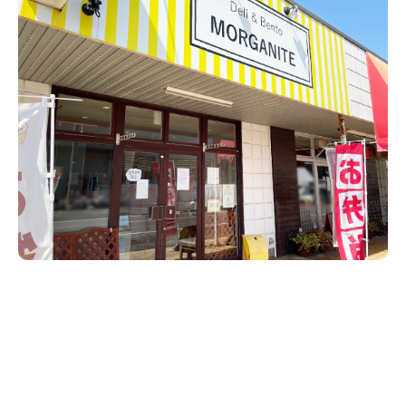
新潟市南区
カフェ
住宅展示場
居酒屋・バー
新潟市江南区
完成見学会
焼肉
学生スポーツ
新潟市秋葉区
パスタ
アルビレックス
新潟市西蒲区
ビルボードプレイスBP
新潟伊勢丹
ピア万代
官公庁・自治体
新潟市 チラシ
長岡・見附 チラシ
村上・関川
パン・ベーカリー
新発田・聖籠
タレカツ・豚カツ
胎内・粟島
デカ盛り・大盛り
リバーサイド千秋
パティオPATIO
上越・妙高・糸魚川 チラシ
注目 チラシ
週末セール
三条・加茂・田上
旨辛・激辛
定食・町定食
五泉・阿賀野・阿賀
海鮮・鮨
燕・弥彦
そば・うどん
火曜セール
オープン・リニューアルセール
長岡・見附
日本酒・新潟清酒
小千谷・十日町・津南
ワイン・クラフトビール
魚沼・南魚沼・湯沢
周年祭・感謝祭セール
年末・初売りセール
柏崎・刈羽・出雲崎
ケーキ・パフェ
ビアガーデン・暑気払い
上越・妙高・糸魚川
忘新年会・歓送迎会