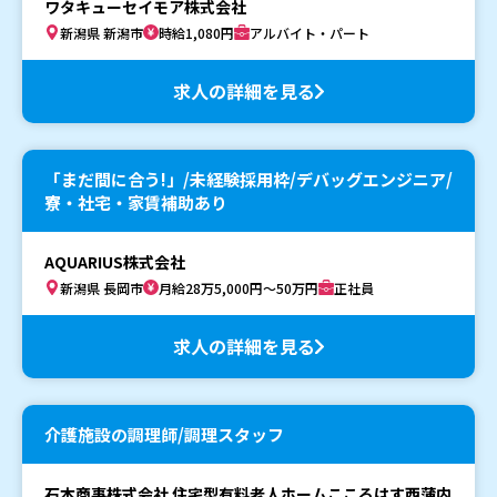
ワタキューセイモア株式会社
新潟県 新潟市
時給1,080円
アルバイト・パート
求人の詳細を見る
「まだ間に合う!」/未経験採用枠/デバッグエンジニア/
寮・社宅・家賃補助あり
AQUARIUS株式会社
新潟県 長岡市
月給28万5,000円～50万円
正社員
求人の詳細を見る
介護施設の調理師/調理スタッフ
石本商事株式会社 住宅型有料老人ホームこころはす西蒲内