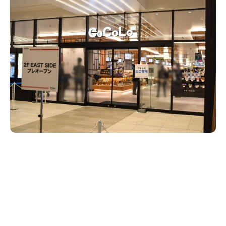
新潟市南区
カフェ
住宅展示場
居酒屋・バー
新潟市江南区
完成見学会
焼肉
学生スポーツ
新潟市秋葉区
パスタ
アルビレックス
新潟市西蒲区
ビルボードプレイスBP
新潟伊勢丹
ピア万代
官公庁・自治体
新潟市 チラシ
長岡・見附 チラシ
村上・関川
パン・ベーカリー
新発田・聖籠
タレカツ・豚カツ
胎内・粟島
デカ盛り・大盛り
リバーサイド千秋
パティオPATIO
上越・妙高・糸魚川 チラシ
注目 チラシ
週末セール
三条・加茂・田上
旨辛・激辛
定食・町定食
五泉・阿賀野・阿賀
海鮮・鮨
燕・弥彦
そば・うどん
火曜セール
オープン・リニューアルセール
長岡・見附
日本酒・新潟清酒
小千谷・十日町・津南
ワイン・クラフトビール
魚沼・南魚沼・湯沢
周年祭・感謝祭セール
年末・初売りセール
柏崎・刈羽・出雲崎
ケーキ・パフェ
ビアガーデン・暑気払い
上越・妙高・糸魚川
忘新年会・歓送迎会