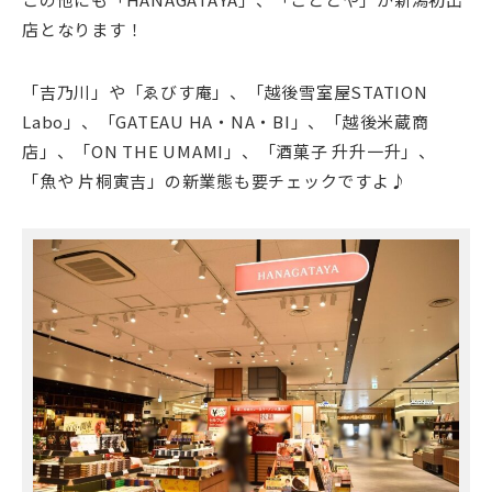
店となります！
「吉乃川」や「ゑびす庵」、「越後雪室屋STATION
Labo」、「GATEAU HA・NA・BI」、「越後米蔵商
店」、「ON THE UMAMI」、「酒菓子 升升一升」、
「魚や 片桐寅吉」の新業態も要チェックですよ♪