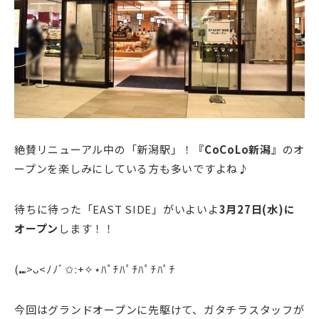
絶賛リニューアル中の「新潟駅」！
『CoCoLo新潟』
のオ
ープンを楽しみにしている方も多いですよね♪
待ちに待った「EAST SIDE」がいよいよ
3月27日(水)に
オープン
します！！
(⑉>ᴗ<ﾉﾉﾞ✩:+✧︎⋆ﾊﾟﾁﾊﾟﾁﾊﾟﾁﾊﾟﾁ
今回はグランドオープンに先駆けて、ガタチラスタッフが