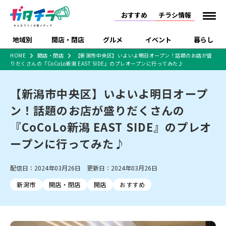
おすすめ
チラシ情報
地域別
開店・閉店
グルメ
イベント
暮らし
HOME
開店・閉店
【新潟市中央区】いよいよ明日オープン！話題のお店が盛
りだくさんの『CoCoLo新潟 EAST SIDE』のプレオープンに行ってみた♪
食品スーパー・コンビ
戸建住宅・マンショ
特売セール
インタビュー
ニ
ン・土地
住宅メーカー・工務
【新潟市中央区】いよいよ明日オープ
新潟市
開店
ラーメン
体験・販売
施設・ショップ
下越
閉店
現地レポート
祭り・伝統行事
店
ン！話題のお店が盛りだくさんの
ショッピングモール・
ドラッグストア・ホーム
特集・まとめ記事
大型施設
センター
『CoCoLo新潟 EAST SIDE』のプレオ
食品メーカー・県産
リニューアル・移転
休業
開店まとめ
閉店まとめ
中越
和食
趣味・展示会
上越
洋食
ライブ・コンサート
品
ープンに行ってみた♪
新潟市・開店
新潟市・閉店
長岡市・開店
セツコママ
ランキング
新潟人
キャンペーン
ファッション
生活サービス
長岡市・閉店
上越市・開店
上越市・閉店
開店まとめ
閉店まとめ
人気記事まとめ
定食まとめ
配信日：2024年03月26日 更新日：2024年03月26日
にいがた酒の陣・新潟
習い事・塾
アパレル・雑貨
フィットネス・ジム
佐渡
スイーツ
スポーツ
ランチ
ラーメン・開店
ラーメン・閉店
酒月
ラーメンまとめ
飲食店まとめ
新潟市
開店・閉店
開店
おすすめ
観光スポット
温泉・入浴
ホテル
旅館
水族館
インテリア・雑貨
外食・テイクアウト
リラクゼーション・整体
スキー場
リユース・買取
新車・中古車・カー用品
旅行・レジャー
家電・携帯電話
新潟市中央区
ご当地グルメ
セミナー・講演会
新潟市東区
食べ歩き
子ども向け
テイクアウト
新潟市西区
花火大会
新潟市北区
季節・期間限定
入場無料
病院・クリニック
イオンモール
ラブラ万代・ラブラ2
冠婚葬祭
習い事・塾
通販・EC
イベント
求人