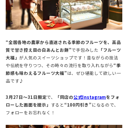
“全国各地の農家から直送される季節のフルーツを、高品
質で甘さ控え目の白あんとお餅”
で手包みした
「フルーツ
大福」
が人気のスイーツショップです！昔ながらの技法
や伝統を守りつつ、その時々の流行を取り入れながら
“季
節感も味わえるフルーツ大福”
は、ぜひ堪能して欲しい一
品です♪
3月27日～31日限定
で、
「同店の
公式Instagram
をフォ
ローした画面を提示」
すると
“100円引き”
になるので、
フォローをお忘れなく！