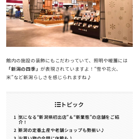
館内の施設の装飾にもこだわっていて、照明や暖簾には
「新潟の四季」
が表現されていますよ！“雪や花火、
米”など新潟らしさを感じられますね♪
トピック
気になる“新潟県初出店”＆“新業態”の店舗をご紹
介！
新潟の定番土産や老舗ショップも勢揃い♪
お買い物の合間に休憩も♪