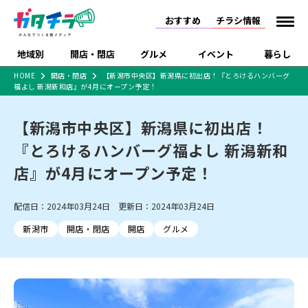
おすすめ
チラシ情報
地域別
開店・閉店
グルメ
イベント
暮らし
HOME
開店・閉店
【新潟市中央区】新潟県に初出店！『とろけるハンバーグ
福よし 新潟新和店』が4月にオープン予定！
食品スーパー・コンビ
戸建住宅・マンショ
特売セール
インタビュー
ニ
ン・土地
住宅メーカー・工務
【新潟市中央区】新潟県に初出店！
新潟市
開店
ラーメン
体験・販売
施設・ショップ
下越
閉店
現地レポート
祭り・伝統行事
店
『とろけるハンバーグ福よし 新潟新和
ショッピングモール・
ドラッグストア・ホーム
特集・まとめ記事
大型施設
センター
店』が4月にオープン予定！
食品メーカー・県産
リニューアル・移転
休業
開店まとめ
閉店まとめ
中越
和食
趣味・展示会
上越
洋食
ライブ・コンサート
品
新潟市・開店
新潟市・閉店
長岡市・開店
配信日：2024年03月24日 更新日：2024年03月24日
セツコママ
ランキング
新潟人
キャンペーン
ファッション
生活サービス
長岡市・閉店
上越市・開店
上越市・閉店
開店まとめ
閉店まとめ
人気記事まとめ
定食まとめ
新潟市
開店・閉店
開店
グルメ
にいがた酒の陣・新潟
習い事・塾
アパレル・雑貨
フィットネス・ジム
佐渡
スイーツ
スポーツ
ランチ
ラーメン・開店
ラーメン・閉店
酒月
ラーメンまとめ
飲食店まとめ
観光スポット
温泉・入浴
ホテル
旅館
水族館
インテリア・雑貨
外食・テイクアウト
リラクゼーション・整体
スキー場
リユース・買取
新車・中古車・カー用品
旅行・レジャー
家電・携帯電話
新潟市中央区
ご当地グルメ
セミナー・講演会
新潟市東区
食べ歩き
子ども向け
テイクアウト
新潟市西区
花火大会
新潟市北区
季節・期間限定
入場無料
病院・クリニック
イオンモール
ラブラ万代・ラブラ2
冠婚葬祭
習い事・塾
通販・EC
イベント
求人