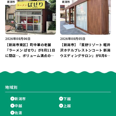
た「麻婆麺」を復刻♪
メニューや漆喰アートを楽しも
新潟市
新潟市
う♪
2026年08月06日
2026年08月05日
【新潟市東区】町中華の老舗
【新潟市】『星野リゾート 軽井
『ラーメン ぱせり』が8月11日
沢ホテルブレストンコート 新潟
に閉店…。ボリューム満点の名
ウエディングサロン』が8月6日
店が幕を閉じる。
にオープン！軽井沢ウエディン
グを万代で相談しよう♪
地域別
新潟市
下越
中越
上越
佐渡