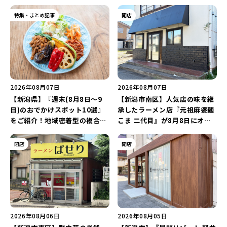
特集・まとめ記事
開店
2026年08月07日
2026年08月07日
【新潟県】『週末(8月8日～9
【新潟市南区】人気店の味を継
日)のおでかけスポット10選』
承したラーメン店『元祖麻婆麺
をご紹介！地域密着型の複合施
こま 二代目』が8月8日にオー
設「めぐり舎」や「シーナシー
プン！多くのファンに親しまれ
ナ丸大新潟のサマーフェスタ
た「麻婆麺」を復刻♪
閉店
開店
2026」がおすすめ♪
2026年08月06日
2026年08月05日