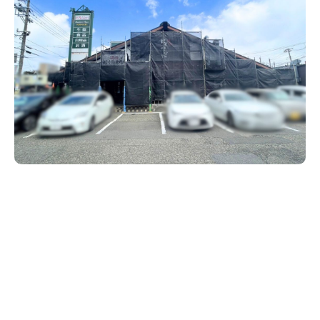
新潟市南区
カフェ
住宅展示場
居酒屋・バー
新潟市江南区
完成見学会
焼肉
学生スポーツ
新潟市秋葉区
パスタ
アルビレックス
新潟市西蒲区
ビルボードプレイスBP
新潟伊勢丹
ピア万代
官公庁・自治体
新潟市 チラシ
長岡・見附 チラシ
村上・関川
パン・ベーカリー
新発田・聖籠
タレカツ・豚カツ
胎内・粟島
デカ盛り・大盛り
リバーサイド千秋
パティオPATIO
上越・妙高・糸魚川 チラシ
注目 チラシ
週末セール
三条・加茂・田上
旨辛・激辛
定食・町定食
五泉・阿賀野・阿賀
海鮮・鮨
燕・弥彦
そば・うどん
火曜セール
オープン・リニューアルセール
長岡・見附
日本酒・新潟清酒
小千谷・十日町・津南
ワイン・クラフトビール
魚沼・南魚沼・湯沢
周年祭・感謝祭セール
年末・初売りセール
柏崎・刈羽・出雲崎
ケーキ・パフェ
ビアガーデン・暑気払い
上越・妙高・糸魚川
忘新年会・歓送迎会