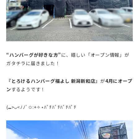
“ハンバーグが好きな方”
に、嬉しい「オープン情報」が
ガタチラに届きました！
『とろけるハンバーグ福よし 新潟新和店』
が
4月にオープ
ン
するようです！
(⑉>ᴗ<ﾉﾉﾞ✩:+✧︎⋆ﾊﾟﾁﾊﾟﾁﾊﾟﾁﾊﾟﾁ