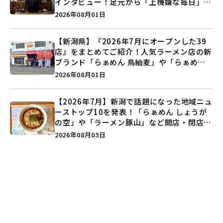
インタビュー！足元から「上機嫌な毎日」を
つくる装いの提案とは？
2026年08月01日
【新潟県】『2026年7月にオープンした39
店』をまとめてご紹介！人気ラーメン店の新
ブランド「らぁめん 鳥紬麦」や「らぁめん
しょうがの空」など盛りだくさん♪
2026年08月01日
【2026年7月】新潟で話題になった地域ニュ
ーストップ10を発表！「らぁめん しょうが
の空」や「ラーメン豚山」など開店・閉店の
注目記事をランキングでご紹介♪
2026年08月03日