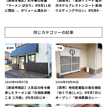
【新潟市東区】町中華の老舗
【新潟市】『星野リゾート 軽井
『ラーメン ぱせり』が8月11日
沢ホテルブレストンコート 新潟
に閉店…。ボリューム満点の名
ウエディングサロン』が8月6日
店が幕を閉じる。
にオープン！軽井沢ウエディン
グを万代で相談しよう♪
同じカテゴリーの記事
新潟市
下越
2026年08月07日
2026年08月06日
【新潟市南区】人気店の味を継
【燕市】地域密着型の複合施設
承したラーメン店『元祖麻婆麺
『めぐり舎(しゃ)』が8月7日に
こま 二代目』が8月8日にオー
オープン！「新潟薬膳カレー
プン！多くのファンに親しまれ
Ricca」のレシピを受け継いだ