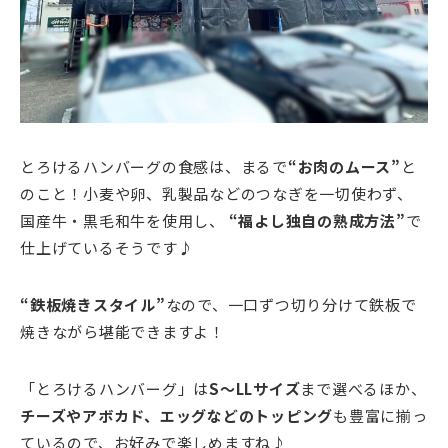
とろけるハンバーグの食感は、まるで
“お肉のムース”
と
のこと！小麦や卵、乳製品などのつなぎを一切使わず、
国産牛・黒毛和牛を使用し、
“福よし独自の熟成方法”
で
仕上げているそうです♪
“鉄板焼きスタイル”
なので、一口ずつ切り分けて鉄板で
焼きながら堪能できますよ！
「とろけるハンバーグ」は
S～LLサイズ
まで選べるほか、
チーズやアボカド、エッグなどのトッピング
も豊富に揃っ
ているので、お好みで楽しめますね♪