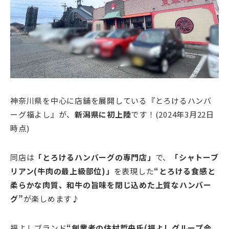
神奈川県を中心に店舗を展開している『とろけるハンバ
ーグ福よし』が、
新潟県に初上陸
です！(2024年3月22日
時点)
同店は
「とろけるハンバーグの専門店」
で、
「シャトーブ
リアン(牛肉の最上級部位)」
を表現した
“とろける食感と
柔らかな肉質、和牛の旨味を閉じ込めた上質なハンバー
グ”
が楽しめます♪
福よしブランド
“創業者の住村哲央氏(福よしグループ会