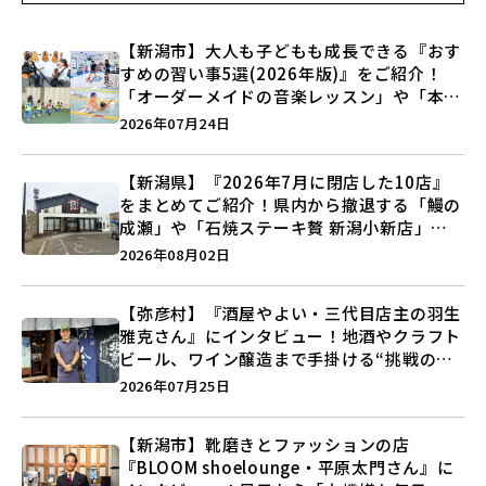
【新潟市】大人も子どもも成長できる『おす
すめの習い事5選(2026年版)』をご紹介！
「オーダーメイドの音楽レッスン」や「本格
キックボクシング」で新しい自分を見つけよ
2026年07月24日
う♪
【新潟県】『2026年7月に閉店した10店』
をまとめてご紹介！県内から撤退する「鰻の
成瀬」や「石焼ステーキ贅 新潟小新店」が
営業に幕…。
2026年08月02日
【弥彦村】『酒屋やよい・三代目店主の羽生
雅克さん』にインタビュー！地酒やクラフト
ビール、ワイン醸造まで手掛ける“挑戦の歴
史”に迫る♪
2026年07月25日
【新潟市】靴磨きとファッションの店
『BLOOM shoelounge・平原太門さん』に