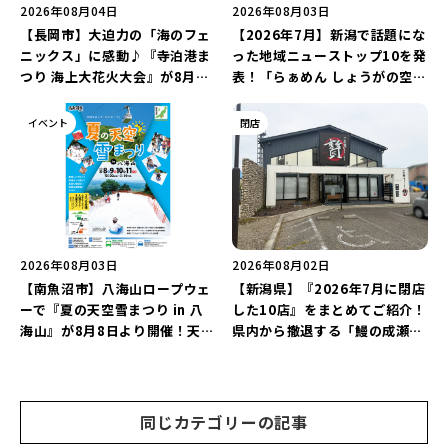
2026年08月04日
2026年08月03日
【長岡市】大迫力の「海のフェ
【2026年7月】新潟で話題にな
ニックス」に感動♪『寺泊港ま
った地域ニューストップ10を発
つり 海上大花火大会』が8月7
表！「らぁめん しょうがの空」
日に開催！海と夜空を彩る“約
や「ラーメン豚山」など開店・
5,000発の花火”を楽しもう♪
閉店の注目記事をランキングで
イベント
閉店
ご紹介♪
2026年08月03日
2026年08月02日
【南魚沼市】八海山ロープウェ
【新潟県】『2026年7月に閉店
ーで『夏の天空雪まつり in 八
した10店』をまとめてご紹介！
海山』が8月8日より開催！天然
県内から撤退する「鰻の成瀬」
雪を使った「そり遊びゲレン
や「石焼ステーキ贅 新潟小新
デ」が登場♪
店」が営業に幕…。
同じカテゴリーの記事