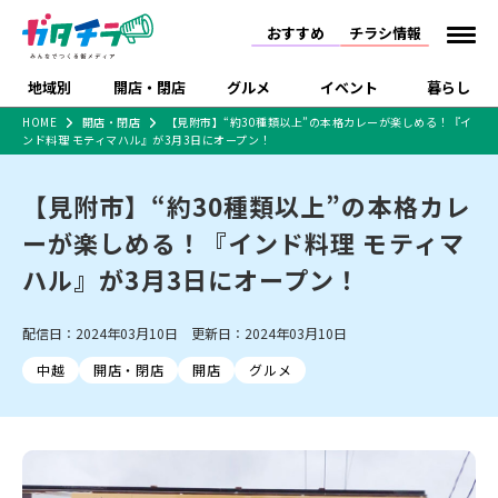
おすすめ
チラシ情報
地域別
開店・閉店
グルメ
イベント
暮らし
HOME
開店・閉店
【見附市】“約30種類以上”の本格カレーが楽しめる！『イ
ンド料理 モティマハル』が3月3日にオープン！
食品スーパー・コンビ
戸建住宅・マンショ
特売セール
インタビュー
ニ
ン・土地
住宅メーカー・工務
【見附市】“約30種類以上”の本格カレ
新潟市
開店
ラーメン
体験・販売
施設・ショップ
下越
閉店
現地レポート
祭り・伝統行事
店
ーが楽しめる！『インド料理 モティマ
ショッピングモール・
ドラッグストア・ホーム
特集・まとめ記事
大型施設
センター
ハル』が3月3日にオープン！
食品メーカー・県産
リニューアル・移転
休業
開店まとめ
閉店まとめ
中越
和食
趣味・展示会
上越
洋食
ライブ・コンサート
品
新潟市・開店
新潟市・閉店
長岡市・開店
配信日：2024年03月10日 更新日：2024年03月10日
セツコママ
ランキング
新潟人
キャンペーン
ファッション
生活サービス
長岡市・閉店
上越市・開店
上越市・閉店
開店まとめ
閉店まとめ
人気記事まとめ
定食まとめ
中越
開店・閉店
開店
グルメ
にいがた酒の陣・新潟
習い事・塾
アパレル・雑貨
フィットネス・ジム
佐渡
スイーツ
スポーツ
ランチ
ラーメン・開店
ラーメン・閉店
酒月
ラーメンまとめ
飲食店まとめ
観光スポット
温泉・入浴
ホテル
旅館
水族館
インテリア・雑貨
外食・テイクアウト
リラクゼーション・整体
スキー場
リユース・買取
新車・中古車・カー用品
旅行・レジャー
家電・携帯電話
新潟市中央区
ご当地グルメ
セミナー・講演会
新潟市東区
食べ歩き
子ども向け
テイクアウト
新潟市西区
花火大会
新潟市北区
季節・期間限定
入場無料
病院・クリニック
イオンモール
ラブラ万代・ラブラ2
冠婚葬祭
習い事・塾
通販・EC
イベント
求人