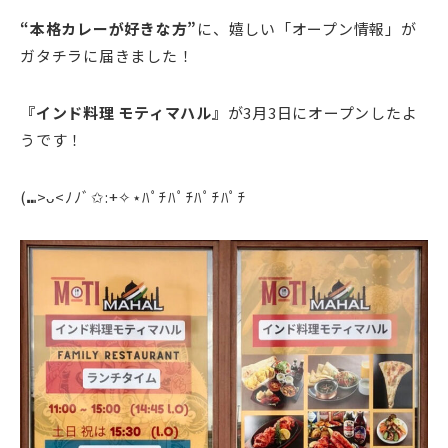
“本格カレーが好きな方”
に、嬉しい「オープン情報」が
ガタチラに届きました！
『インド料理 モティマハル』
が3月3日にオープンしたよ
うです！
(⑉>ᴗ<ﾉﾉﾞ✩:+✧︎⋆ﾊﾟﾁﾊﾟﾁﾊﾟﾁﾊﾟﾁ