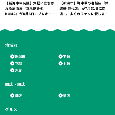
【新潟市中央区】気軽に立ち寄
【新潟市】町中華の老舗店『共
れる居酒屋『立ち飲み処
進軒 万代店』が7月31日に閉
KUMA』が8月6日にプレオープ
店…。多くのファンに親しまれ
ン！“1杯目のドリンクが半
た名店が長年の営業に幕。
額”になるキャンペーンを開催
♪
地域別
新潟市
下越
中越
上越
佐渡
開店・閉店
開店
閉店
グルメ