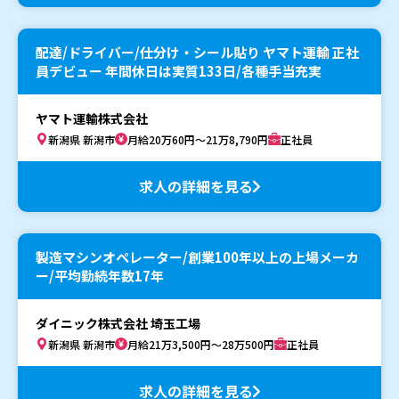
配達/ドライバー/仕分け・シール貼り ヤマト運輸 正社
員デビュー 年間休日は実質133日/各種手当充実
ヤマト運輸株式会社
新潟県 新潟市
月給20万60円～21万8,790円
正社員
求人の詳細を見る
製造マシンオペレーター/創業100年以上の上場メーカ
ー/平均勤続年数17年
ダイニック株式会社 埼玉工場
新潟県 新潟市
月給21万3,500円～28万500円
正社員
求人の詳細を見る