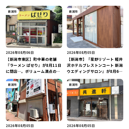
新潟市
新潟市
2026年08月06日
2026年08月05日
【新潟市東区】町中華の老舗
【新潟市】『星野リゾート 軽井
『ラーメン ぱせり』が8月11日
沢ホテルブレストンコート 新潟
に閉店…。ボリューム満点の名
ウエディングサロン』が8月6日
店が幕を閉じる。
にオープン！軽井沢ウエディン
グを万代で相談しよう♪
新潟市
新潟市
2026年08月05日
2026年08月05日