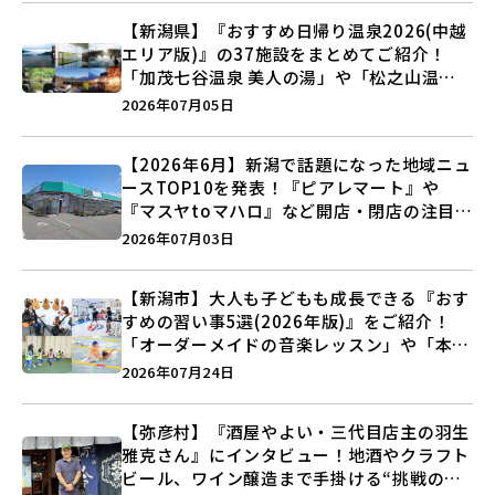
【新潟県】『おすすめ日帰り温泉2026(中越
エリア版)』の37施設をまとめてご紹介！
「加茂七谷温泉 美人の湯」や「松之山温泉
ナステビュウ湯の山」などを巡ろう♪
2026年07月05日
【2026年6月】新潟で話題になった地域ニュ
ースTOP10を発表！『ピアレマート』や
『マスヤtoマハロ』など開店・閉店の注目記
事をランキングでご紹介♪
2026年07月03日
【新潟市】大人も子どもも成長できる『おす
すめの習い事5選(2026年版)』をご紹介！
「オーダーメイドの音楽レッスン」や「本格
キックボクシング」で新しい自分を見つけよ
2026年07月24日
う♪
【弥彦村】『酒屋やよい・三代目店主の羽生
雅克さん』にインタビュー！地酒やクラフト
ビール、ワイン醸造まで手掛ける“挑戦の歴