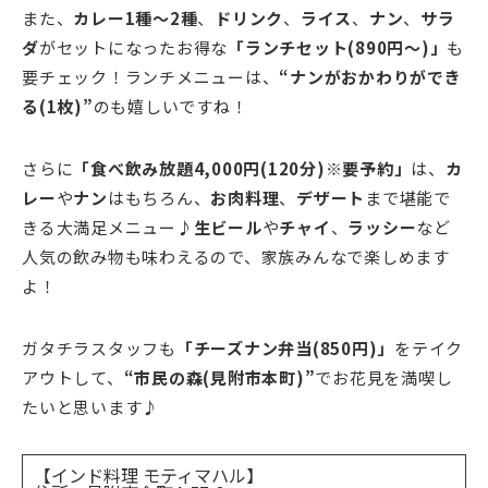
また、
カレー1種～2種
、
ドリンク
、
ライス
、
ナン
、
サラ
ダ
がセットになったお得な
「ランチセット(890円～)」
も
要チェック！ランチメニューは、
“ナンがおかわりができ
る(1枚)”
のも嬉しいですね！
さらに
「食べ飲み放題4,000円(120分)※要予約」
は、
カ
レー
や
ナン
はもちろん、
お肉料理
、
デザート
まで堪能で
きる大満足メニュー♪
生ビール
や
チャイ
、
ラッシー
など
人気の飲み物も味わえるので、家族みんなで楽しめます
よ！
ガタチラスタッフも
「チーズナン弁当(850円)」
をテイク
アウトして、
“市民の森(見附市本町)”
でお花見を満喫し
たいと思います♪
【インド料理 モティマハル】