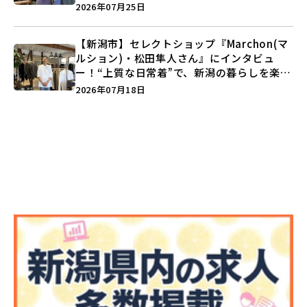
史”に迫る♪
2026年07月25日
【新潟市】セレクトショップ『Marchon(マ
ルション)・松田隼人さん』にインタビュ
ー！“上質な日常着”で、新潟の暮らしを楽し
む提案とは？
2026年07月18日