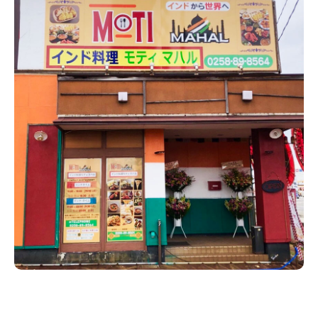
新潟市南区
カフェ
住宅展示場
居酒屋・バー
新潟市江南区
完成見学会
焼肉
学生スポーツ
新潟市秋葉区
パスタ
アルビレックス
新潟市西蒲区
ビルボードプレイスBP
新潟伊勢丹
ピア万代
官公庁・自治体
新潟市 チラシ
長岡・見附 チラシ
村上・関川
パン・ベーカリー
新発田・聖籠
タレカツ・豚カツ
胎内・粟島
デカ盛り・大盛り
リバーサイド千秋
パティオPATIO
上越・妙高・糸魚川 チラシ
注目 チラシ
週末セール
三条・加茂・田上
旨辛・激辛
定食・町定食
五泉・阿賀野・阿賀
海鮮・鮨
燕・弥彦
そば・うどん
火曜セール
オープン・リニューアルセール
長岡・見附
日本酒・新潟清酒
小千谷・十日町・津南
ワイン・クラフトビール
魚沼・南魚沼・湯沢
周年祭・感謝祭セール
年末・初売りセール
柏崎・刈羽・出雲崎
ケーキ・パフェ
ビアガーデン・暑気払い
上越・妙高・糸魚川
忘新年会・歓送迎会