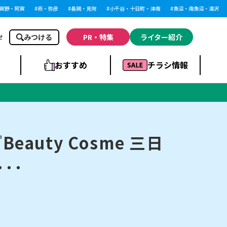
・阿賀
燕・弥彦
長岡・見附
小千谷・十日町・津南
魚沼・南魚沼・湯沢
柏
みつける
PR・特集
ライター紹介
せ
おすすめ
チラシ情報
ドラッグストア・ホ
ライブ・コンサー
ームセンター
上越
洋食
ト
auty Cosme 三日
･･
まとめ
族館
長岡市・閉店
リラクゼーション・整体
ラーメンまとめ
上越市・開店
飲食店まとめ
スBP
新潟伊勢丹
ピア万代
冠婚葬祭
習い事・塾
通販・EC