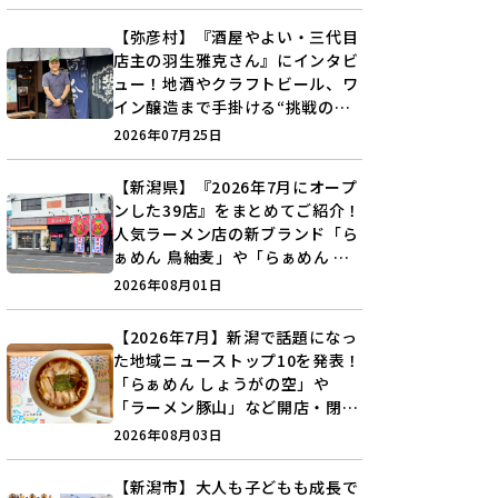
【弥彦村】『酒屋やよい・三代目
店主の羽生雅克さん』にインタビ
ュー！地酒やクラフトビール、ワ
イン醸造まで手掛ける“挑戦の歴
史”に迫る♪
2026年07月25日
【新潟県】『2026年7月にオープ
ンした39店』をまとめてご紹介！
人気ラーメン店の新ブランド「ら
ぁめん 鳥紬麦」や「らぁめん し
ょうがの空」など盛りだくさん♪
2026年08月01日
【2026年7月】新潟で話題になっ
た地域ニューストップ10を発表！
「らぁめん しょうがの空」や
「ラーメン豚山」など開店・閉店
の注目記事をランキングでご紹介
2026年08月03日
♪
【新潟市】大人も子どもも成長で