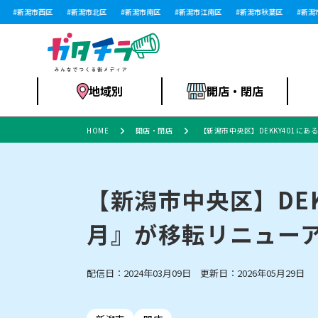
新潟市西区
新潟市北区
新潟市南区
新潟市江南区
新潟市秋葉区
新潟市西
地域別
開店・閉店
HOME
開店・閉店
【新潟市中央区】DEKKY401にある
食品スーパー・コ
新潟市
開店
ラーメン
体験・販売
施設・ショップ
特売セール
ンビニ
【新潟市中央区】DEKK
月』が移転リニューア
リニューアル・移転
習い事・塾
セツコママ
アパレル・雑貨
ランキング
休業
新潟人
開店まと
フィッ
ファッション
佐渡
スイーツ
スポーツ
上越市・閉店
スキー場
リユース・買取
ラーメン・開店
病院・ク
ラー
配信日：2024年03月09日 更新日：2026年05月29日
リバーサイド千秋
パティオPATIO
インテリア・雑貨
外食・テイクアウト