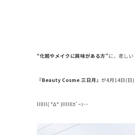
“化粧やメイクに興味がある方”
に、悲しい
『Beauty Cosme 三日月』
が
4月14日(日)
llllll( ºΔº )llllllｶﾞｰﾝ…