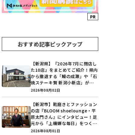
PR
おすすめ記事ピックアップ
【新潟県】『2026年7月に閉店し
た10店』をまとめてご紹介！県内
から撤退する「鰻の成瀬」や「石
焼ステーキ贅 新潟小新店」が営
業に幕…。
2026年08月02日
【新潟市】靴磨きとファッション
の店『BLOOM shoelounge・平
原太門さん』にインタビュー！足
元から「上機嫌な毎日」をつくる
装いの提案とは？
2026年08月01日