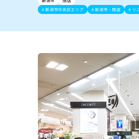
新潟市
閉店
新潟市中央区
ご当地グルメ
セミナー・講演会
新潟市東区
食べ歩き
子ども向け
テイクアウ
新潟市西
花火
イベント
求人
官公庁・自治体
新潟市中央区エリア
新潟市・閉店
リ
新発田・聖籠
デカ盛り・大盛り
胎内・粟島
旨辛・激辛
三条・加
定食
火曜セール
オープン・リニューアルセ
柏崎・刈羽・出雲崎
ビアガーデン・暑気払い
上越・妙高・糸魚
忘新年会・歓