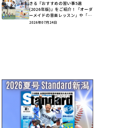
きる『おすすめの習い事5選
(2026年版)』をご紹介！「オーダ
ーメイドの音楽レッスン」や「本
格キックボクシング」で新しい自
2026年07月24日
分を見つけよう♪