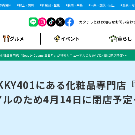
蒲区
村上・関川
新発田・聖籠
胎内・粟島
三条・加茂・田上
五泉・阿賀野
ガタチラとは
お知らせ
お問い合わ
暮らし
グルメ
イベント
化粧品専門店『Beauty Cosme 三日月』が移転リニューアルのため4月14日に閉店予定･･･
ショッピングモー
戸建住宅・マンショ
住宅メーカー・工
食品メーカー・県
特集・まとめ記
ル・大型施設
ン・土地
下越
閉店
現地レポート
祭り・伝統行事
インタビュー
中越
和食
趣味・展示会
務店
産品
事
Y401にある化粧品専門店『Be
ルのため4月14日に閉店予定･
にいがた酒の陣・新
め
トネス・ジム
キャンペーン
閉店まとめ
開店まとめ
観光スポット
新潟市・開店
閉店まとめ
温泉・入浴
新潟市・閉店
人気記事まとめ
ホテル
長岡市・開店
旅館
定食
水
生活サービス
潟酒月
ランチ
リニック
メン・閉店
イオンモール
ラブラ万代・ラブラ2
ビルボードプレイ
新車・中古車・カー用品
旅行・レジャー
家電・携帯電話