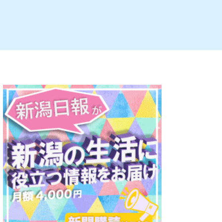
ルビレックス
新潟市西蒲区
パン・ベーカリー
村上・関川
タレカツ・豚カツ
注目 チラシ
週末セール
・十日町・津南
・クラフトビール
魚沼・南魚沼・湯沢
ケーキ・パフェ