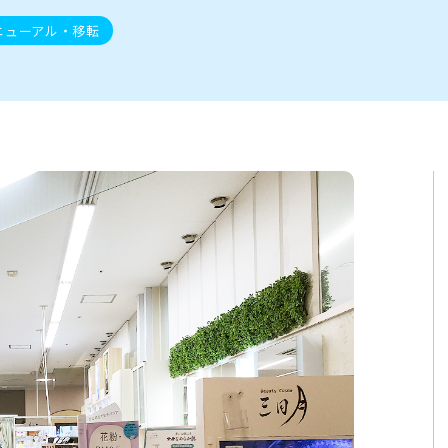
ト
区
大会
新潟市北区
季節・期間限定
入場無料
新潟市南区
住宅展示場
カフェ
新潟市江南区
完成見学会
居酒屋・バー
学生スポーツ
新潟市秋葉区
焼肉
パスタ
ア
新潟市 チラシ
長岡・見附 チラシ
上越・妙高・糸魚川 チラシ
ニューアル・移転
茂・田上
・町定食
五泉・阿賀野・阿賀
海鮮・鮨
そば・うどん
燕・弥彦
日本酒・新潟清酒
長岡・見附
小千谷
ワイン
ール
周年祭・感謝祭セール
年末・初売りセール
川
送迎会