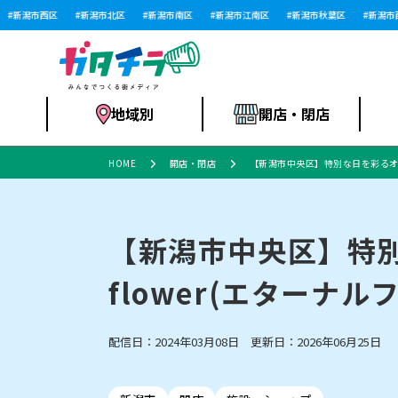
新潟市西区
新潟市北区
新潟市南区
新潟市江南区
新潟市秋葉区
新潟市西蒲
地域別
開店・閉店
HOME
開店・閉店
【新潟市中央区】特別な日を彩るオーダ
食品スーパー・コ
新潟市
開店
ラーメン
体験・販売
施設・ショップ
特売セール
ンビニ
【新潟市中央区】特別
flower(エターナ
リニューアル・移転
習い事・塾
セツコママ
アパレル・雑貨
ランキング
休業
新潟人
開店まと
フィッ
ファッション
佐渡
スイーツ
スポーツ
上越市・閉店
スキー場
リユース・買取
ラーメン・開店
病院・ク
ラー
配信日：2024年03月08日 更新日：2026年06月25日
リバーサイド千秋
パティオPATIO
インテリア・雑貨
外食・テイクアウト