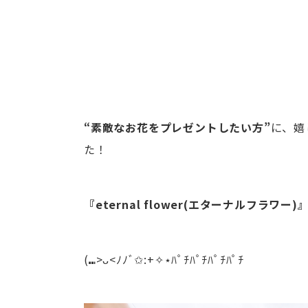
“素敵なお花をプレゼントしたい方”
に、嬉
た！
『eternal flower(エターナルフラワー)
(⑉>ᴗ<ﾉﾉﾞ✩:+✧︎⋆ﾊﾟﾁﾊﾟﾁﾊﾟﾁﾊﾟﾁ