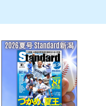
ルビレックス
新潟市西蒲区
パン・ベーカリー
村上・関川
タレカツ・豚カツ
注目 チラシ
週末セール
・十日町・津南
・クラフトビール
魚沼・南魚沼・湯沢
ケーキ・パフェ