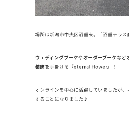
場所は新潟市中央区沼垂東。「沼垂テラス
ウェディングブーケ
や
オーダーブーケ
など
装飾
を手掛ける
『
eternal flower
』
！
オンラインを中心に活躍していましたが、
することになりました♪