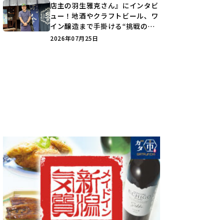
店主の羽生雅克さん』にインタビ
ュー！地酒やクラフトビール、ワ
イン醸造まで手掛ける“挑戦の歴
史”に迫る♪
2026年07月25日