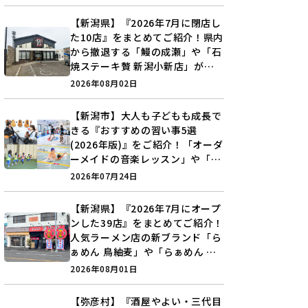
♪
【新潟県】『2026年7月に閉店し
た10店』をまとめてご紹介！県内
から撤退する「鰻の成瀬」や「石
焼ステーキ贅 新潟小新店」が営
業に幕…。
2026年08月02日
【新潟市】大人も子どもも成長で
きる『おすすめの習い事5選
(2026年版)』をご紹介！「オーダ
ーメイドの音楽レッスン」や「本
格キックボクシング」で新しい自
2026年07月24日
分を見つけよう♪
【新潟県】『2026年7月にオープ
ンした39店』をまとめてご紹介！
人気ラーメン店の新ブランド「ら
ぁめん 鳥紬麦」や「らぁめん し
ょうがの空」など盛りだくさん♪
2026年08月01日
【弥彦村】『酒屋やよい・三代目