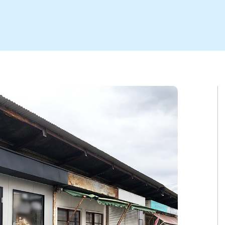
ト
区
大会
新潟市北区
季節・期間限定
入場無料
新潟市南区
住宅展示場
カフェ
新潟市江南区
完成見学会
居酒屋・バー
学生スポーツ
新潟市秋葉区
焼肉
パスタ
ア
新潟市 チラシ
長岡・見附 チラシ
上越・妙高・糸魚川 チラシ
茂・田上
・町定食
五泉・阿賀野・阿賀
海鮮・鮨
そば・うどん
燕・弥彦
日本酒・新潟清酒
長岡・見附
小千谷
ワイン
ール
周年祭・感謝祭セール
年末・初売りセール
川
送迎会