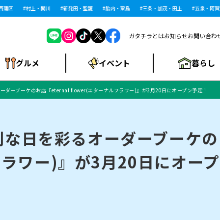
区
村上・関川
新発田・聖籠
胎内・粟島
三条・加茂・田上
五泉・阿賀野
ガタチラとは
お知らせ
お問い合わ
暮らし
グルメ
イベント
ーブーケのお店『eternal flower(エターナルフラワー)』が3月20日にオープン予定！
ショッピングモー
戸建住宅・マンショ
住宅メーカー・工
食品メーカー・県
特集・まとめ記
ル・大型施設
ン・土地
下越
閉店
現地レポート
祭り・伝統行事
インタビュー
中越
和食
趣味・展示会
務店
産品
事
な日を彩るオーダーブーケのお店
ルフラワー)』が3月20日にオー
にいがた酒の陣・新
め
トネス・ジム
キャンペーン
閉店まとめ
開店まとめ
観光スポット
新潟市・開店
閉店まとめ
温泉・入浴
新潟市・閉店
人気記事まとめ
ホテル
長岡市・開店
旅館
定食
水
生活サービス
潟酒月
ランチ
リニック
メン・閉店
イオンモール
ラブラ万代・ラブラ2
ビルボードプレイ
新車・中古車・カー用品
旅行・レジャー
家電・携帯電話