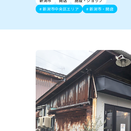
新潟市
開店
施設・ショップ
新潟市中央区
ご当地グルメ
セミナー・講演会
新潟市東区
食べ歩き
子ども向け
テイクアウ
新潟市西
花火
イベント
求人
官公庁・自治体
新潟市中央区エリア
新潟市・開店
新発田・聖籠
デカ盛り・大盛り
胎内・粟島
旨辛・激辛
三条・加
定食
火曜セール
オープン・リニューアルセ
柏崎・刈羽・出雲崎
ビアガーデン・暑気払い
上越・妙高・糸魚
忘新年会・歓