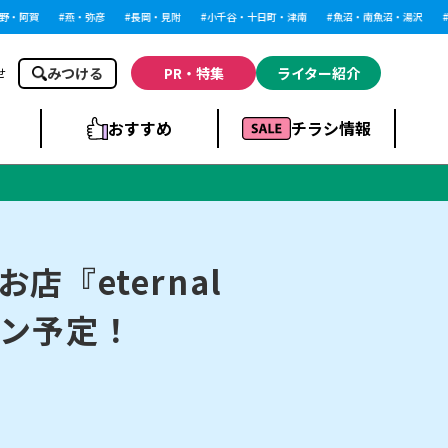
・阿賀
燕・弥彦
長岡・見附
小千谷・十日町・津南
魚沼・南魚沼・湯沢
柏
みつける
PR・特集
ライター紹介
せ
おすすめ
チラシ情報
ドラッグストア・ホ
ライブ・コンサー
ームセンター
上越
洋食
ト
『eternal
プン予定！
まとめ
族館
長岡市・閉店
リラクゼーション・整体
ラーメンまとめ
上越市・開店
飲食店まとめ
スBP
新潟伊勢丹
ピア万代
冠婚葬祭
習い事・塾
通販・EC