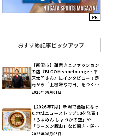
PR
おすすめ記事ピックアップ
【新潟市】靴磨きとファッション
の店『BLOOM shoelounge・平
原太門さん』にインタビュー！足
元から「上機嫌な毎日」をつくる
装いの提案とは？
2026年08月01日
【2026年7月】新潟で話題になっ
た地域ニューストップ10を発表！
「らぁめん しょうがの空」や
「ラーメン豚山」など開店・閉店
の注目記事をランキングでご紹介
2026年08月03日