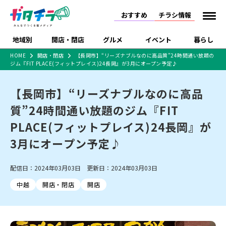
おすすめ
チラシ情報
地域別
開店・閉店
グルメ
イベント
暮らし
HOME
開店・閉店
【長岡市】“リーズナブルなのに高品質”24時間通い放題の
ジム『FIT PLACE(フィットプレイス)24長岡』が3月にオープン予定♪
食品スーパー・コンビ
戸建住宅・マンショ
特売セール
インタビュー
ニ
ン・土地
住宅メーカー・工務
【長岡市】“リーズナブルなのに高品
新潟市
開店
ラーメン
体験・販売
施設・ショップ
下越
閉店
現地レポート
祭り・伝統行事
店
質”24時間通い放題のジム『FIT
ショッピングモール・
ドラッグストア・ホーム
特集・まとめ記事
大型施設
センター
PLACE(フィットプレイス)24長岡』が
食品メーカー・県産
リニューアル・移転
休業
開店まとめ
閉店まとめ
中越
和食
趣味・展示会
上越
洋食
ライブ・コンサート
品
3月にオープン予定♪
新潟市・開店
新潟市・閉店
長岡市・開店
セツコママ
ランキング
新潟人
キャンペーン
ファッション
生活サービス
長岡市・閉店
上越市・開店
上越市・閉店
開店まとめ
閉店まとめ
人気記事まとめ
定食まとめ
配信日：2024年03月03日 更新日：2024年03月03日
にいがた酒の陣・新潟
習い事・塾
アパレル・雑貨
フィットネス・ジム
佐渡
スイーツ
スポーツ
ランチ
ラーメン・開店
ラーメン・閉店
酒月
ラーメンまとめ
飲食店まとめ
中越
開店・閉店
開店
観光スポット
温泉・入浴
ホテル
旅館
水族館
インテリア・雑貨
外食・テイクアウト
リラクゼーション・整体
スキー場
リユース・買取
新車・中古車・カー用品
旅行・レジャー
家電・携帯電話
新潟市中央区
ご当地グルメ
セミナー・講演会
新潟市東区
食べ歩き
子ども向け
テイクアウト
新潟市西区
花火大会
新潟市北区
季節・期間限定
入場無料
病院・クリニック
イオンモール
ラブラ万代・ラブラ2
冠婚葬祭
習い事・塾
通販・EC
イベント
求人