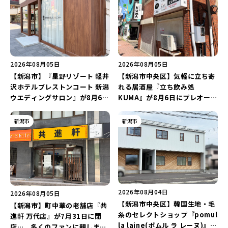
2026年08月05日
2026年08月05日
【新潟市】『星野リゾート 軽井
【新潟市中央区】気軽に立ち寄
沢ホテルブレストンコート 新潟
れる居酒屋『立ち飲み処
ウエディングサロン』が8月6日
KUMA』が8月6日にプレオープ
にオープン！軽井沢ウエディン
ン！“1杯目のドリンクが半
グを万代で相談しよう♪
額”になるキャンペーンを開催
新潟市
新潟市
♪
2026年08月04日
2026年08月05日
【新潟市中央区】韓国生地・毛
【新潟市】町中華の老舗店『共
糸のセレクトショップ『pomul
進軒 万代店』が7月31日に閉
la laine(ポムル ラ レーヌ)』が
店…。多くのファンに親しまれ