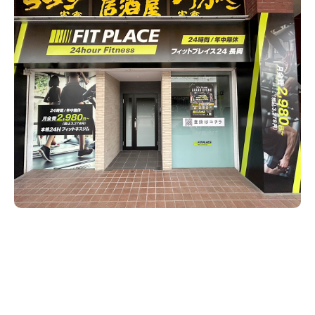
新潟市南区
カフェ
住宅展示場
居酒屋・バー
新潟市江南区
完成見学会
焼肉
学生スポーツ
新潟市秋葉区
パスタ
アルビレックス
新潟市西蒲区
ビルボードプレイスBP
新潟伊勢丹
ピア万代
官公庁・自治体
新潟市 チラシ
長岡・見附 チラシ
村上・関川
パン・ベーカリー
新発田・聖籠
タレカツ・豚カツ
胎内・粟島
デカ盛り・大盛り
リバーサイド千秋
パティオPATIO
上越・妙高・糸魚川 チラシ
注目 チラシ
週末セール
三条・加茂・田上
旨辛・激辛
定食・町定食
五泉・阿賀野・阿賀
海鮮・鮨
燕・弥彦
そば・うどん
火曜セール
オープン・リニューアルセール
長岡・見附
日本酒・新潟清酒
小千谷・十日町・津南
ワイン・クラフトビール
魚沼・南魚沼・湯沢
周年祭・感謝祭セール
年末・初売りセール
柏崎・刈羽・出雲崎
ケーキ・パフェ
ビアガーデン・暑気払い
上越・妙高・糸魚川
忘新年会・歓送迎会