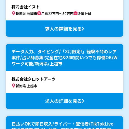
株式会社イスト
新潟県 長岡市
月給22万円～30万円
派遣社員
求人の詳細を見る
データ入力、タイピング/「8月限定!」経験不問のレア
案件/占い師募集!完全在宅&24時間いつでも稼働OK/W
ワーク可能/新潟県/上越市
株式会社タロットアーツ
新潟県 上越市
求人の詳細を見る
日払いOKで即日収入/ライバー・配信者/TikTokLive