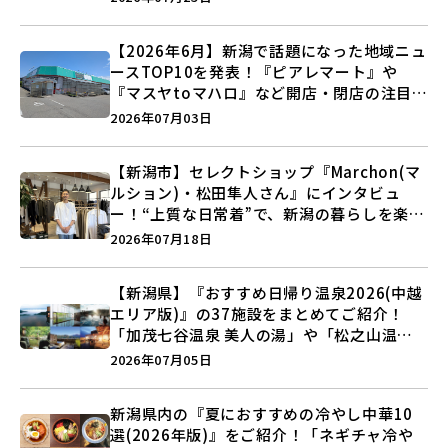
【2026年6月】新潟で話題になった地域ニュ
ースTOP10を発表！『ピアレマート』や
『マスヤtoマハロ』など開店・閉店の注目記
事をランキングでご紹介♪
2026年07月03日
【新潟市】セレクトショップ『Marchon(マ
ルション)・松田隼人さん』にインタビュ
ー！“上質な日常着”で、新潟の暮らしを楽し
む提案とは？
2026年07月18日
【新潟県】『おすすめ日帰り温泉2026(中越
エリア版)』の37施設をまとめてご紹介！
「加茂七谷温泉 美人の湯」や「松之山温泉
ナステビュウ湯の山」などを巡ろう♪
2026年07月05日
新潟県内の『夏におすすめの冷やし中華10
選(2026年版)』をご紹介！「ネギチャ冷や