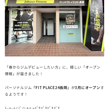
「春からジムデビューしたい方」に、嬉しい「オープン
情報」が届きました！
パーソナルジム
『FIT PLACE24長岡
』
が
3月にオープン
す
るようです！
(⑉>ᴗ<ﾉﾉﾞ✩:+✧︎⋆ﾊﾟﾁﾊﾟﾁﾊﾟﾁﾊﾟﾁ