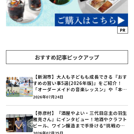
PR
おすすめ記事ピックアップ
【新潟市】大人も子どもも成長できる『おす
すめの習い事5選(2026年版)』をご紹介！
「オーダーメイドの音楽レッスン」や「本格
キックボクシング」で新しい自分を見つけよ
2026年07月24日
う♪
【弥彦村】『酒屋やよい・三代目店主の羽生
雅克さん』にインタビュー！地酒やクラフト
ビール、ワイン醸造まで手掛ける“挑戦の歴
史”に迫る♪
2026年07月25日