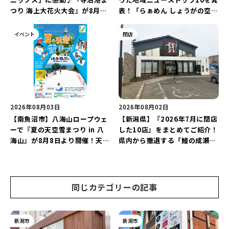
つり 海上大花火大会』が8月7
表！「らぁめん しょうがの空」
日に開催！海と夜空を彩る“約
や「ラーメン豚山」など開店・
5,000発の花火”を楽しもう♪
閉店の注目記事をランキングで
イベント
閉店
ご紹介♪
2026年08月03日
2026年08月02日
【南魚沼市】八海山ロープウェ
【新潟県】『2026年7月に閉店
ーで『夏の天空雪まつり in 八
した10店』をまとめてご紹介！
海山』が8月8日より開催！天然
県内から撤退する「鰻の成瀬」
雪を使った「そり遊びゲレン
や「石焼ステーキ贅 新潟小新
デ」が登場♪
店」が営業に幕…。
同じカテゴリーの記事
新潟市
新潟市