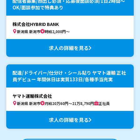
配信者募集/顔出し必須・応募後面談必須/1日2時間〜
OK/面談参加で特典あり
株式会社HYBRID BANK
新潟県 新潟市
時給2,000円～
求人の詳細を見る
配達/ドライバー/仕分け・シール貼り ヤマト運輸 正社
員デビュー 年間休日は実質133日/各種手当充実
ヤマト運輸株式会社
新潟県 新潟市
月給20万60円～21万8,790円
正社員
求人の詳細を見る