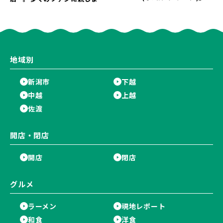
8月5日にオープン！3,000円以
た名店が長年の営業に幕。
上購入の方にノベルティをプレ
ゼント♪
地域別
新潟市
下越
中越
上越
佐渡
開店・閉店
開店
閉店
グルメ
ラーメン
現地レポート
和食
洋食