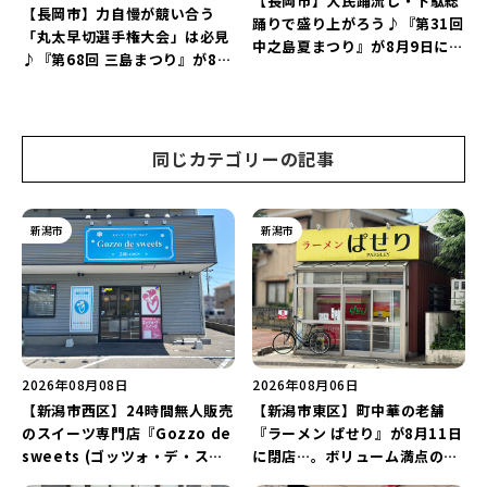
【長岡市】大民踊流し・下駄総
【長岡市】力自慢が競い合う
踊りで盛り上がろう♪『第31回
「丸太早切選手権大会」は必見
中之島夏まつり』が8月9日に開
♪『第68回 三島まつり』が8月
催！“新潟アルビレックスBB選
11日に開催！「まーな ものま
手”のシュート対決は必見♪
ねライブショー」も楽しもう♪
同じカテゴリーの記事
新潟市
新潟市
2026年08月08日
2026年08月06日
【新潟市西区】24時間無人販売
【新潟市東区】町中華の老舗
のスイーツ専門店『Gozzo de
『ラーメン ぱせり』が8月11日
sweets (ゴッツォ・デ・スイ
に閉店…。ボリューム満点の名
ーツ) 新潟本店』が8月9日に閉
店が幕を閉じる。