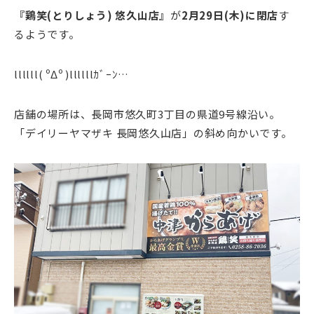
『鶏笑(とりしょう)
悠久山店』
が
2月29日(木)に閉店
す
るようです。
llllll( ºΔº )llllllｶﾞｰﾝ…
店舗の場所は、長岡市悠久町3丁目の県道9号線沿い。
「デイリーヤマザキ 長岡悠久山店」の斜め向かいです。