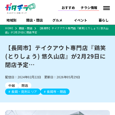
おすすめ
チラシ情報
地域別
開店・閉店
グルメ
イベント
暮らし
HOME
開店・閉店
【長岡市】テイクアウト専門店『鶏笑(とりしょう) 悠久山
店』が2月29日に閉店予定…
食品スーパー・コンビ
戸建住宅・マンショ
特売セール
インタビュー
ニ
ン・土地
住宅メーカー・工務
【長岡市】テイクアウト専門店『鶏笑
新潟市
開店
ラーメン
体験・販売
施設・ショップ
下越
閉店
現地レポート
祭り・伝統行事
店
(とりしょう) 悠久山店』が2月29日に
ショッピングモール・
ドラッグストア・ホーム
特集・まとめ記事
大型施設
センター
閉店予定…
食品メーカー・県産
リニューアル・移転
休業
開店まとめ
閉店まとめ
中越
和食
趣味・展示会
上越
洋食
ライブ・コンサート
品
新潟市・開店
新潟市・閉店
長岡市・開店
配信日：2024年02月22日 更新日：2026年05月29日
セツコママ
ランキング
新潟人
キャンペーン
ファッション
生活サービス
長岡市・閉店
上越市・開店
上越市・閉店
開店まとめ
閉店まとめ
人気記事まとめ
定食まとめ
中越
閉店
にいがた酒の陣・新潟
習い事・塾
アパレル・雑貨
フィットネス・ジム
佐渡
スイーツ
スポーツ
ランチ
ラーメン・開店
ラーメン・閉店
酒月
長岡・見附エリア
長岡市・閉店
ラーメンまとめ
飲食店まとめ
観光スポット
温泉・入浴
ホテル
旅館
水族館
インテリア・雑貨
外食・テイクアウト
リラクゼーション・整体
スキー場
リユース・買取
新車・中古車・カー用品
旅行・レジャー
家電・携帯電話
新潟市中央区
ご当地グルメ
セミナー・講演会
新潟市東区
食べ歩き
子ども向け
テイクアウト
新潟市西区
花火大会
新潟市北区
季節・期間限定
入場無料
病院・クリニック
イオンモール
ラブラ万代・ラブラ2
冠婚葬祭
習い事・塾
通販・EC
イベント
求人