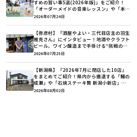
すめの習い事5選(2026年版)』をご紹介！
「オーダーメイドの音楽レッスン」や「本格
キックボクシング」で新しい自分を見つけよ
2026年07月24日
う♪
【弥彦村】『酒屋やよい・三代目店主の羽生
雅克さん』にインタビュー！地酒やクラフト
ビール、ワイン醸造まで手掛ける“挑戦の歴
史”に迫る♪
2026年07月25日
【新潟県】『2026年7月に閉店した10店』
をまとめてご紹介！県内から撤退する「鰻の
成瀬」や「石焼ステーキ贅 新潟小新店」が
営業に幕…。
2026年08月02日