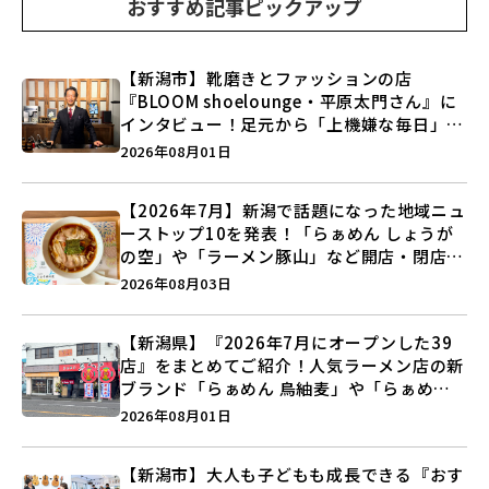
おすすめ記事ピックアップ
【新潟市】靴磨きとファッションの店
『BLOOM shoelounge・平原太門さん』に
インタビュー！足元から「上機嫌な毎日」を
つくる装いの提案とは？
2026年08月01日
【2026年7月】新潟で話題になった地域ニュ
ーストップ10を発表！「らぁめん しょうが
の空」や「ラーメン豚山」など開店・閉店の
注目記事をランキングでご紹介♪
2026年08月03日
【新潟県】『2026年7月にオープンした39
店』をまとめてご紹介！人気ラーメン店の新
ブランド「らぁめん 鳥紬麦」や「らぁめん
しょうがの空」など盛りだくさん♪
2026年08月01日
【新潟市】大人も子どもも成長できる『おす