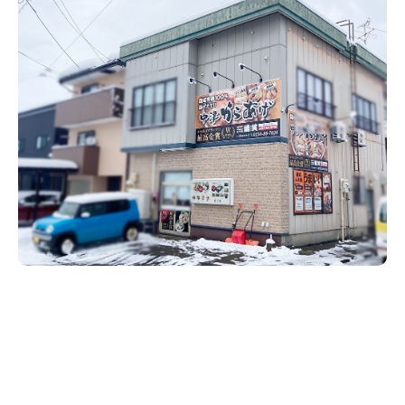
新潟市南区
カフェ
住宅展示場
居酒屋・バー
新潟市江南区
完成見学会
焼肉
学生スポーツ
新潟市秋葉区
パスタ
アルビレックス
新潟市西蒲区
ビルボードプレイスBP
新潟伊勢丹
ピア万代
官公庁・自治体
新潟市 チラシ
長岡・見附 チラシ
村上・関川
パン・ベーカリー
新発田・聖籠
タレカツ・豚カツ
胎内・粟島
デカ盛り・大盛り
リバーサイド千秋
パティオPATIO
上越・妙高・糸魚川 チラシ
注目 チラシ
週末セール
三条・加茂・田上
旨辛・激辛
定食・町定食
五泉・阿賀野・阿賀
海鮮・鮨
燕・弥彦
そば・うどん
火曜セール
オープン・リニューアルセール
長岡・見附
日本酒・新潟清酒
小千谷・十日町・津南
ワイン・クラフトビール
魚沼・南魚沼・湯沢
周年祭・感謝祭セール
年末・初売りセール
柏崎・刈羽・出雲崎
ケーキ・パフェ
ビアガーデン・暑気払い
上越・妙高・糸魚川
忘新年会・歓送迎会