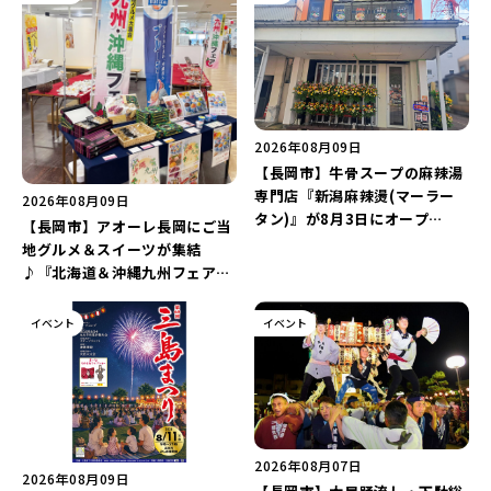
2026年08月09日
【長岡市】牛骨スープの麻辣湯
専門店『新潟麻辣燙(マーラー
2026年08月09日
タン)』が8月3日にオープ
【長岡市】アオーレ長岡にご当
ン！“ドリンクを1本”もらえる
地グルメ＆スイーツが集結
キャンペーンを実施中♪
♪『北海道＆沖縄九州フェア
2026 inアオーレ』が8月11日
より開催！北海道限定「生食感
イベント
イベント
チェルシー」をゲットしよう♪
2026年08月07日
2026年08月09日