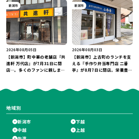
店…。一部商品は姉妹店で販売
新潟市
新潟市
継続！
2026年08月05日
2026年08月03日
【新潟市】町中華の老舗店『共
【新潟市】上古町のランチを支
進軒 万代店』が7月31日に閉
える『手作り弁当専門店 二番
店…。多くのファンに親しまれ
亭』が8月7日に閉店。栄養豊富
た名店が長年の営業に幕。
な「日替わり弁当」が食べ納め
に…。
地域別
新潟市
下越
中越
上越
佐渡