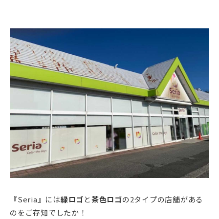
『Seria』には
緑ロゴ
と
茶色ロゴ
の2タイプの店舗がある
のをご存知でしたか！