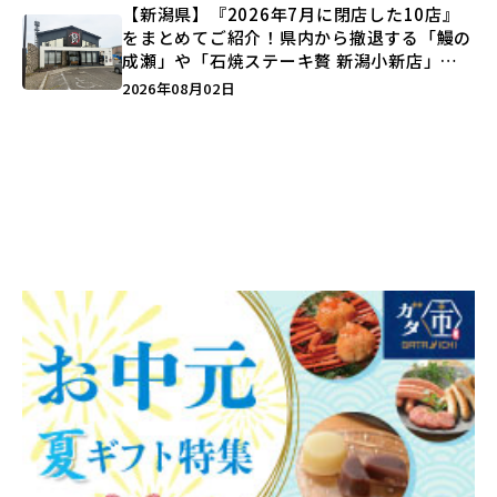
【新潟県】『2026年7月に閉店した10店』
をまとめてご紹介！県内から撤退する「鰻の
成瀬」や「石焼ステーキ贅 新潟小新店」が
営業に幕…。
2026年08月02日