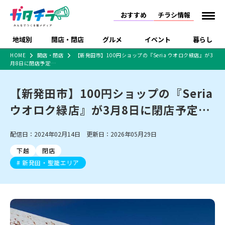
おすすめ
チラシ情報
地域別
開店・閉店
グルメ
イベント
暮らし
HOME
開店・閉店
【新発田市】100円ショップの『Seria ウオロク緑店』が3
月8日に閉店予定…
食品スーパー・コンビ
戸建住宅・マンショ
特売セール
インタビュー
ニ
ン・土地
住宅メーカー・工務
【新発田市】100円ショップの『Seria
新潟市
開店
ラーメン
体験・販売
施設・ショップ
下越
閉店
現地レポート
祭り・伝統行事
店
ウオロク緑店』が3月8日に閉店予定…
ショッピングモール・
ドラッグストア・ホーム
特集・まとめ記事
大型施設
センター
食品メーカー・県産
リニューアル・移転
休業
開店まとめ
閉店まとめ
中越
和食
趣味・展示会
上越
洋食
ライブ・コンサート
配信日：2024年02月14日 更新日：2026年05月29日
品
新潟市・開店
新潟市・閉店
長岡市・開店
下越
閉店
セツコママ
ランキング
新潟人
キャンペーン
ファッション
生活サービス
長岡市・閉店
上越市・開店
上越市・閉店
新発田・聖籠エリア
開店まとめ
閉店まとめ
人気記事まとめ
定食まとめ
にいがた酒の陣・新潟
習い事・塾
アパレル・雑貨
フィットネス・ジム
佐渡
スイーツ
スポーツ
ランチ
ラーメン・開店
ラーメン・閉店
酒月
ラーメンまとめ
飲食店まとめ
観光スポット
温泉・入浴
ホテル
旅館
水族館
インテリア・雑貨
外食・テイクアウト
リラクゼーション・整体
スキー場
リユース・買取
新車・中古車・カー用品
旅行・レジャー
家電・携帯電話
新潟市中央区
ご当地グルメ
セミナー・講演会
新潟市東区
食べ歩き
子ども向け
テイクアウト
新潟市西区
花火大会
新潟市北区
季節・期間限定
入場無料
病院・クリニック
イオンモール
ラブラ万代・ラブラ2
冠婚葬祭
習い事・塾
通販・EC
イベント
求人