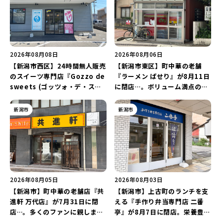
2026年08月08日
2026年08月06日
【新潟市西区】24時間無人販売
【新潟市東区】町中華の老舗
のスイーツ専門店『Gozzo de
『ラーメン ぱせり』が8月11日
sweets (ゴッツォ・デ・スイ
に閉店…。ボリューム満点の名
ーツ) 新潟本店』が8月9日に閉
店が幕を閉じる。
店…。一部商品は姉妹店で販売
新潟市
新潟市
継続！
2026年08月05日
2026年08月03日
【新潟市】町中華の老舗店『共
【新潟市】上古町のランチを支
進軒 万代店』が7月31日に閉
える『手作り弁当専門店 二番
店…。多くのファンに親しまれ
亭』が8月7日に閉店。栄養豊富