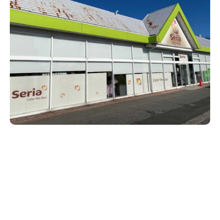
新潟市南区
カフェ
住宅展示場
居酒屋・バー
新潟市江南区
完成見学会
焼肉
学生スポーツ
新潟市秋葉区
パスタ
アルビレックス
新潟市西蒲区
ビルボードプレイスBP
新潟伊勢丹
ピア万代
官公庁・自治体
新潟市 チラシ
長岡・見附 チラシ
村上・関川
パン・ベーカリー
新発田・聖籠
タレカツ・豚カツ
胎内・粟島
デカ盛り・大盛り
リバーサイド千秋
パティオPATIO
上越・妙高・糸魚川 チラシ
注目 チラシ
週末セール
三条・加茂・田上
旨辛・激辛
定食・町定食
五泉・阿賀野・阿賀
海鮮・鮨
燕・弥彦
そば・うどん
火曜セール
オープン・リニューアルセール
長岡・見附
日本酒・新潟清酒
小千谷・十日町・津南
ワイン・クラフトビール
魚沼・南魚沼・湯沢
周年祭・感謝祭セール
年末・初売りセール
柏崎・刈羽・出雲崎
ケーキ・パフェ
ビアガーデン・暑気払い
上越・妙高・糸魚川
忘新年会・歓送迎会