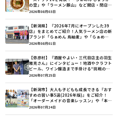
の空」や「ラーメン豚山」など開店・閉店の
注目記事をランキングでご紹介♪
2026年08月03日
【新潟県】『2026年7月にオープンした39
店』をまとめてご紹介！人気ラーメン店の新
ブランド「らぁめん 鳥紬麦」や「らぁめん
しょうがの空」など盛りだくさん♪
2026年08月01日
【弥彦村】『酒屋やよい・三代目店主の羽生
雅克さん』にインタビュー！地酒やクラフト
ビール、ワイン醸造まで手掛ける“挑戦の歴
史”に迫る♪
2026年07月25日
【新潟市】大人も子どもも成長できる『おす
すめの習い事5選(2026年版)』をご紹介！
「オーダーメイドの音楽レッスン」や「本格
キックボクシング」で新しい自分を見つけよ
2026年07月24日
う♪