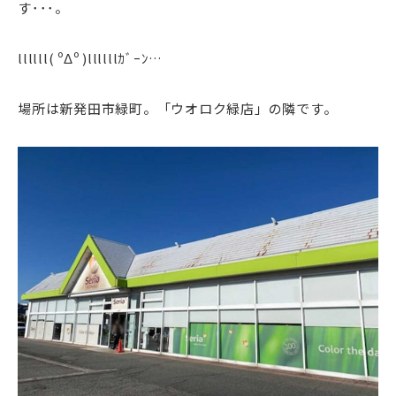
す･･･。
llllll( ºΔº )llllllｶﾞｰﾝ…
場所は新発田市緑町。「ウオロク緑店」の隣です。