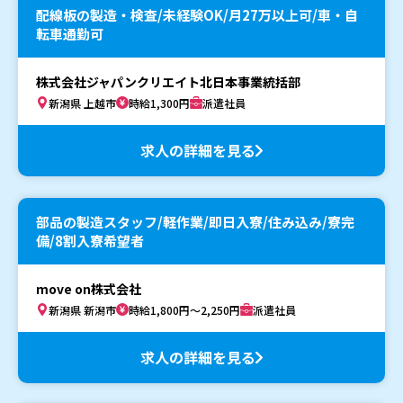
配線板の製造・検査/未経験OK/月27万以上可/車・自
転車通勤可
株式会社ジャパンクリエイト北日本事業統括部
新潟県 上越市
時給1,300円
派遣社員
求人の詳細を見る
部品の製造スタッフ/軽作業/即日入寮/住み込み/寮完
備/8割入寮希望者
move on株式会社
新潟県 新潟市
時給1,800円～2,250円
派遣社員
求人の詳細を見る