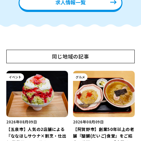
求人情報一覧
同じ地域の記事
イベント
グルメ
2026年08月09日
2026年08月09日
【五泉市】人気の2店舗による
【阿賀野市】創業50年以上の老
『ななほしサウナ×割烹・仕出
舗『醍醐(だいご)食堂』をご紹