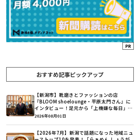
PR
おすすめ記事ピックアップ
【新潟市】靴磨きとファッションの店
『BLOOM shoelounge・平原太門さん』に
インタビュー！足元から「上機嫌な毎日」を
つくる装いの提案とは？
2026年08月01日
【2026年7月】新潟で話題になった地域ニュ
ーストップ10を発表！「らぁめん しょうが