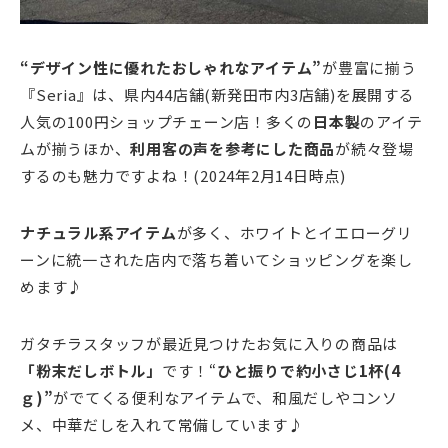
“デザイン性に優れたおしゃれなアイテム”
が豊富に揃う
『Seria』は、県内44店舗(新発田市内3店舗)を展開する
人気の100円ショップチェーン店！多くの
日本製
のアイテ
ムが揃うほか、
利用客の声を参考にした商品
が続々登場
するのも魅力ですよね！(2024年2月14日時点)
ナチュラル系アイテム
が多く、ホワイトとイエローグリ
ーンに統一された店内で落ち着いてショッピングを楽し
めます♪
ガタチラスタッフが最近見つけたお気に入りの商品は
「粉末だしボトル」
です！“
ひと振りで約小さじ1杯(4
ｇ)”
がでてくる便利なアイテムで、和風だしやコンソ
メ、中華だしを入れて常備しています♪