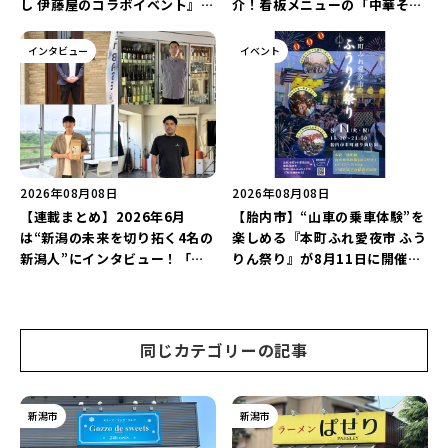
し 伊藤屋のコラボイベント』が
介！看板メニューの「中華そば
8月13日に限定開催！サウナと
チャーハンセット」とボリュー
かき氷でととのえよう♪
ム満点の「焼肉定食」を堪能し
インタビュー
イベント
よう♪
2026年08月08日
2026年08月08日
【連載まとめ】2026年6月
【胎内市】“山車の乗車体験”を
は“新潟の未来を切り拓く4名の
楽しめる『本町ふれ愛夜市 ふう
新潟人”にインタビュー！「学
りん祭り』が8月11日に開催！
生起業家」や「料理専門のフォ
レトロな商店街に「グルメ＆縁
トグラファー」など要チェック
日の露店」が大集結♪
♪
同じカテゴリーの記事
新潟市
新潟市