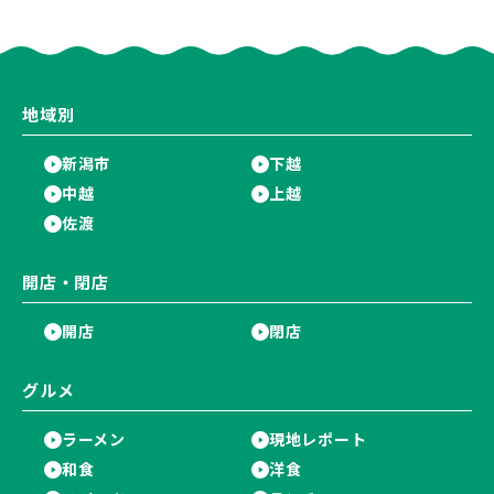
た名店が長年の営業に幕。
な「日替わり弁当」が食べ納め
に…。
地域別
新潟市
下越
中越
上越
佐渡
開店・閉店
開店
閉店
グルメ
ラーメン
現地レポート
和食
洋食