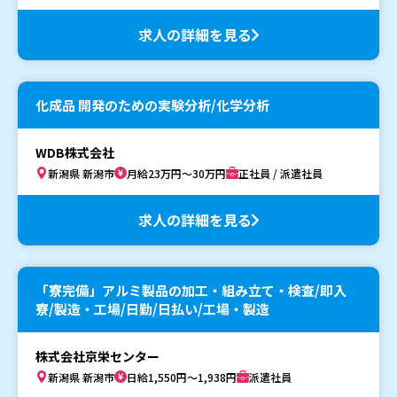
求人の詳細を見る
化成品 開発のための実験分析/化学分析
WDB株式会社
新潟県 新潟市
月給23万円～30万円
正社員 / 派遣社員
求人の詳細を見る
「寮完備」アルミ製品の加工・組み立て・検査/即入
寮/製造・工場/日勤/日払い/工場・製造
株式会社京栄センター
新潟県 新潟市
日給1,550円～1,938円
派遣社員