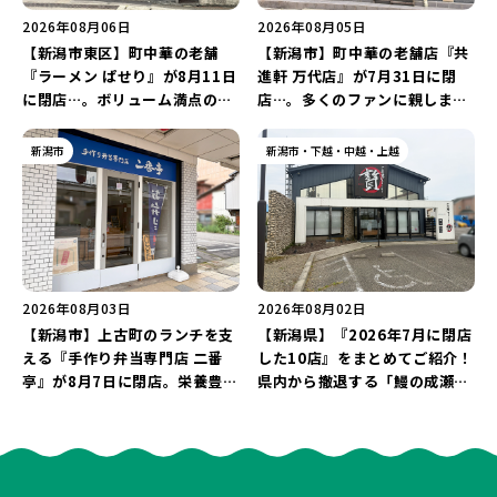
2026年08月06日
2026年08月05日
【新潟市東区】町中華の老舗
【新潟市】町中華の老舗店『共
『ラーメン ぱせり』が8月11日
進軒 万代店』が7月31日に閉
に閉店…。ボリューム満点の名
店…。多くのファンに親しまれ
店が幕を閉じる。
た名店が長年の営業に幕。
新潟市
新潟市・下越・中越・上越
2026年08月03日
2026年08月02日
【新潟市】上古町のランチを支
【新潟県】『2026年7月に閉店
える『手作り弁当専門店 二番
した10店』をまとめてご紹介！
亭』が8月7日に閉店。栄養豊富
県内から撤退する「鰻の成瀬」
な「日替わり弁当」が食べ納め
や「石焼ステーキ贅 新潟小新
に…。
店」が営業に幕…。