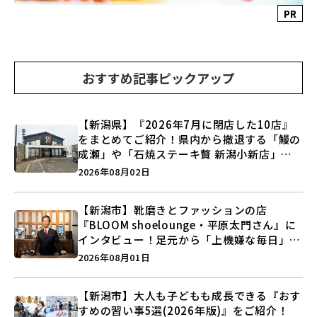
PR
おすすめ記事ピックアップ
【新潟県】『2026年7月に閉店した10店』
をまとめてご紹介！県内から撤退する「鰻の
成瀬」や「石焼ステーキ贅 新潟小新店」が
営業に幕…。
2026年08月02日
【新潟市】靴磨きとファッションの店
『BLOOM shoelounge・平原太門さん』に
インタビュー！足元から「上機嫌な毎日」を
つくる装いの提案とは？
2026年08月01日
【新潟市】大人も子どもも成長できる『おす
すめの習い事5選(2026年版)』をご紹介！