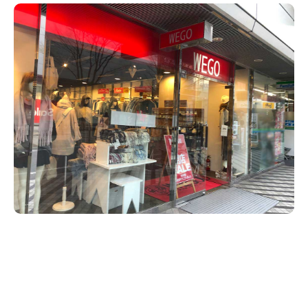
新潟市南区
カフェ
住宅展示場
居酒屋・バー
新潟市江南区
完成見学会
焼肉
学生スポーツ
新潟市秋葉区
パスタ
アルビレックス
新潟市西蒲区
ビルボードプレイスBP
新潟伊勢丹
ピア万代
官公庁・自治体
新潟市 チラシ
長岡・見附 チラシ
村上・関川
パン・ベーカリー
新発田・聖籠
タレカツ・豚カツ
胎内・粟島
デカ盛り・大盛り
リバーサイド千秋
パティオPATIO
上越・妙高・糸魚川 チラシ
注目 チラシ
週末セール
三条・加茂・田上
旨辛・激辛
定食・町定食
五泉・阿賀野・阿賀
海鮮・鮨
燕・弥彦
そば・うどん
火曜セール
オープン・リニューアルセール
長岡・見附
日本酒・新潟清酒
小千谷・十日町・津南
ワイン・クラフトビール
魚沼・南魚沼・湯沢
周年祭・感謝祭セール
年末・初売りセール
柏崎・刈羽・出雲崎
ケーキ・パフェ
ビアガーデン・暑気払い
上越・妙高・糸魚川
忘新年会・歓送迎会