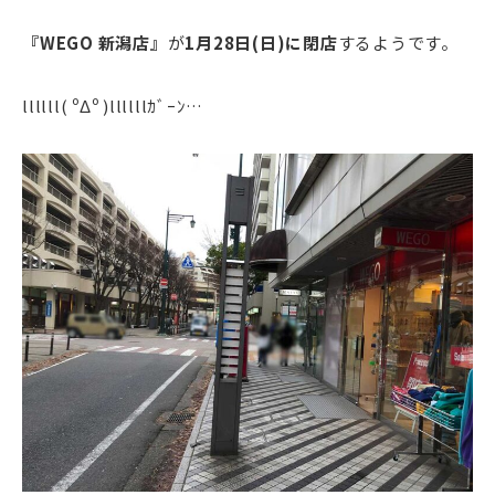
『WEGO 新潟店』
が
1月28日(日)に閉店
するようです。
llllll( ºΔº )llllllｶﾞｰﾝ…