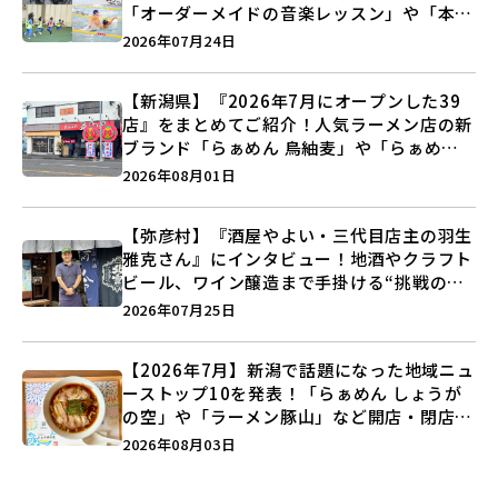
「オーダーメイドの音楽レッスン」や「本格
キックボクシング」で新しい自分を見つけよ
2026年07月24日
う♪
【新潟県】『2026年7月にオープンした39
店』をまとめてご紹介！人気ラーメン店の新
ブランド「らぁめん 鳥紬麦」や「らぁめん
しょうがの空」など盛りだくさん♪
2026年08月01日
【弥彦村】『酒屋やよい・三代目店主の羽生
雅克さん』にインタビュー！地酒やクラフト
ビール、ワイン醸造まで手掛ける“挑戦の歴
史”に迫る♪
2026年07月25日
【2026年7月】新潟で話題になった地域ニュ
ーストップ10を発表！「らぁめん しょうが
の空」や「ラーメン豚山」など開店・閉店の
注目記事をランキングでご紹介♪
2026年08月03日