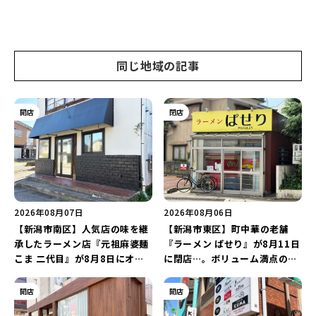
同じ地域の記事
開店
閉店
2026年08月07日
2026年08月06日
【新潟市南区】人気店の味を継
【新潟市東区】町中華の老舗
承したラーメン店『元祖麻婆麺
『ラーメン ぱせり』が8月11日
こま 二代目』が8月8日にオー
に閉店…。ボリューム満点の名
プン！多くのファンに親しまれ
店が幕を閉じる。
た「麻婆麺」を復刻♪
開店
開店