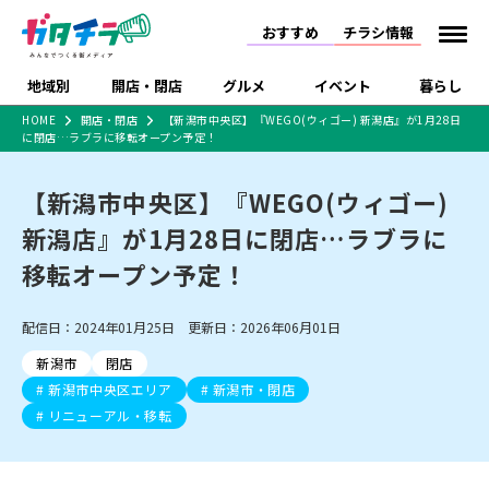
おすすめ
チラシ情報
地域別
開店・閉店
グルメ
イベント
暮らし
HOME
開店・閉店
【新潟市中央区】『WEGO(ウィゴー) 新潟店』が1月28日
に閉店…ラブラに移転オープン予定！
食品スーパー・コンビ
戸建住宅・マンショ
特売セール
インタビュー
ニ
ン・土地
住宅メーカー・工務
【新潟市中央区】『WEGO(ウィゴー)
新潟市
開店
ラーメン
体験・販売
施設・ショップ
下越
閉店
現地レポート
祭り・伝統行事
店
新潟店』が1月28日に閉店…ラブラに
ショッピングモール・
ドラッグストア・ホーム
特集・まとめ記事
大型施設
センター
移転オープン予定！
食品メーカー・県産
リニューアル・移転
休業
開店まとめ
閉店まとめ
中越
和食
趣味・展示会
上越
洋食
ライブ・コンサート
品
新潟市・開店
新潟市・閉店
長岡市・開店
配信日：2024年01月25日 更新日：2026年06月01日
セツコママ
ランキング
新潟人
キャンペーン
ファッション
生活サービス
長岡市・閉店
上越市・開店
上越市・閉店
開店まとめ
閉店まとめ
人気記事まとめ
定食まとめ
新潟市
閉店
にいがた酒の陣・新潟
習い事・塾
アパレル・雑貨
フィットネス・ジム
佐渡
スイーツ
スポーツ
ランチ
ラーメン・開店
ラーメン・閉店
酒月
新潟市中央区エリア
新潟市・閉店
ラーメンまとめ
飲食店まとめ
観光スポット
温泉・入浴
ホテル
旅館
水族館
リニューアル・移転
インテリア・雑貨
外食・テイクアウト
リラクゼーション・整体
スキー場
リユース・買取
新車・中古車・カー用品
旅行・レジャー
家電・携帯電話
新潟市中央区
ご当地グルメ
セミナー・講演会
新潟市東区
食べ歩き
子ども向け
テイクアウト
新潟市西区
花火大会
新潟市北区
季節・期間限定
入場無料
病院・クリニック
イオンモール
ラブラ万代・ラブラ2
冠婚葬祭
習い事・塾
通販・EC
イベント
求人