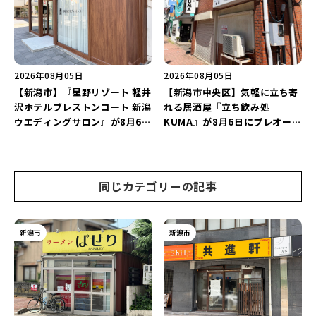
2026年08月05日
2026年08月05日
【新潟市】『星野リゾート 軽井
【新潟市中央区】気軽に立ち寄
沢ホテルブレストンコート 新潟
れる居酒屋『立ち飲み処
ウエディングサロン』が8月6日
KUMA』が8月6日にプレオープ
にオープン！軽井沢ウエディン
ン！“1杯目のドリンクが半
グを万代で相談しよう♪
額”になるキャンペーンを開催
♪
同じカテゴリーの記事
新潟市
新潟市