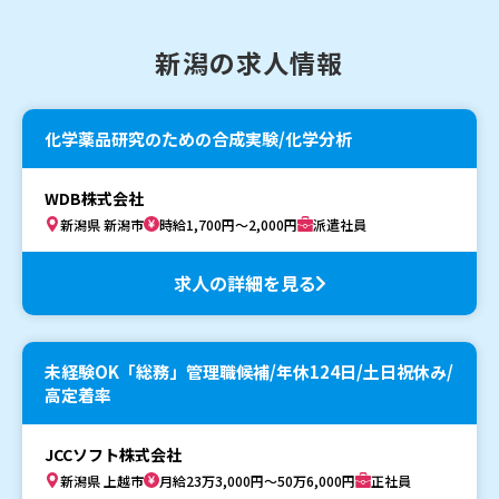
新潟の求人情報
化学薬品研究のための合成実験/化学分析
WDB株式会社
新潟県 新潟市
時給1,700円～2,000円
派遣社員
求人の詳細を見る
未経験OK「総務」管理職候補/年休124日/土日祝休み/
高定着率
JCCソフト株式会社
新潟県 上越市
月給23万3,000円～50万6,000円
正社員