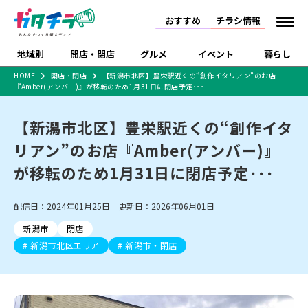
おすすめ
チラシ情報
地域別
開店・閉店
グルメ
イベント
暮らし
HOME
開店・閉店
【新潟市北区】豊栄駅近くの“創作イタリアン”のお店
『Amber(アンバー)』が移転のため1月31日に閉店予定･･･
食品スーパー・コンビ
戸建住宅・マンショ
特売セール
インタビュー
ニ
ン・土地
住宅メーカー・工務
【新潟市北区】豊栄駅近くの“創作イタ
新潟市
開店
ラーメン
体験・販売
施設・ショップ
下越
閉店
現地レポート
祭り・伝統行事
店
リアン”のお店『Amber(アンバー)』
ショッピングモール・
ドラッグストア・ホーム
特集・まとめ記事
大型施設
センター
が移転のため1月31日に閉店予定･･･
食品メーカー・県産
リニューアル・移転
休業
開店まとめ
閉店まとめ
中越
和食
趣味・展示会
上越
洋食
ライブ・コンサート
品
新潟市・開店
新潟市・閉店
長岡市・開店
配信日：2024年01月25日 更新日：2026年06月01日
セツコママ
ランキング
新潟人
キャンペーン
ファッション
生活サービス
長岡市・閉店
上越市・開店
上越市・閉店
開店まとめ
閉店まとめ
人気記事まとめ
定食まとめ
新潟市
閉店
にいがた酒の陣・新潟
習い事・塾
アパレル・雑貨
フィットネス・ジム
佐渡
スイーツ
スポーツ
ランチ
ラーメン・開店
ラーメン・閉店
酒月
新潟市北区エリア
新潟市・閉店
ラーメンまとめ
飲食店まとめ
観光スポット
温泉・入浴
ホテル
旅館
水族館
インテリア・雑貨
外食・テイクアウト
リラクゼーション・整体
スキー場
リユース・買取
新車・中古車・カー用品
旅行・レジャー
家電・携帯電話
新潟市中央区
ご当地グルメ
セミナー・講演会
新潟市東区
食べ歩き
子ども向け
テイクアウト
新潟市西区
花火大会
新潟市北区
季節・期間限定
入場無料
病院・クリニック
イオンモール
ラブラ万代・ラブラ2
冠婚葬祭
習い事・塾
通販・EC
イベント
求人