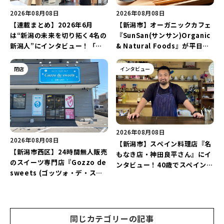
2026年08月08日
2026年08月08日
【連載まとめ】2026年6月
【新潟市】オーガニックカフェ
は“新潟の未来を切り拓く4名の
『SunSan(サンサン)Organic
新潟人”にインタビュー！「学
& Natural Foods』が平日ラ
生起業家」や「料理専門のフォ
ンチも7月24日からスタート！
トグラファー」など要チェック
「抗酸化☆レモンチキンカレ
閉店
インタビュー
♪
ー」と「美容と健康を考えたプ
レートランチ」を実食レポート
♪
2026年08月08日
2026年08月08日
【新潟市】スペイン料理店『名
【新潟市西区】24時間無人販売
もなき店・神田良平さん』にイ
のスイーツ専門店『Gozzo de
ンタビュー！40歳でスペインへ
sweets (ゴッツォ・デ・スイ
渡り、“美食の街”の魅力を古町
ーツ) 新潟本店』が8月9日に閉
で届ける♪
店…。一部商品は姉妹店で販売
継続！
同じカテゴリーの記事