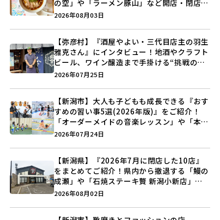
の空」や「ラーメン豚山」など開店・閉店の
注目記事をランキングでご紹介♪
2026年08月03日
【弥彦村】『酒屋やよい・三代目店主の羽生
雅克さん』にインタビュー！地酒やクラフト
ビール、ワイン醸造まで手掛ける“挑戦の歴
史”に迫る♪
2026年07月25日
【新潟市】大人も子どもも成長できる『おす
すめの習い事5選(2026年版)』をご紹介！
「オーダーメイドの音楽レッスン」や「本格
キックボクシング」で新しい自分を見つけよ
2026年07月24日
う♪
【新潟県】『2026年7月に閉店した10店』
をまとめてご紹介！県内から撤退する「鰻の
成瀬」や「石焼ステーキ贅 新潟小新店」が
営業に幕…。
2026年08月02日
【新潟市】靴磨きとファッションの店