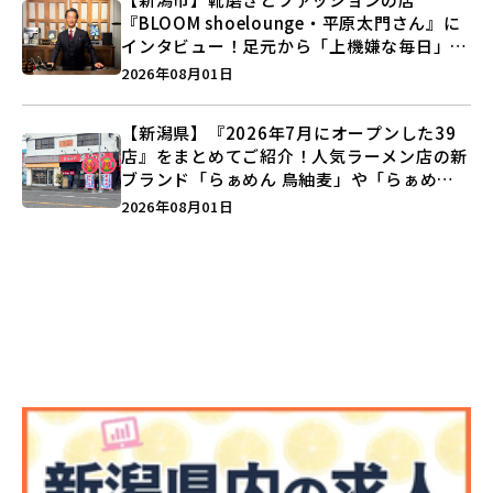
『BLOOM shoelounge・平原太門さん』に
インタビュー！足元から「上機嫌な毎日」を
つくる装いの提案とは？
2026年08月01日
【新潟県】『2026年7月にオープンした39
店』をまとめてご紹介！人気ラーメン店の新
ブランド「らぁめん 鳥紬麦」や「らぁめん
しょうがの空」など盛りだくさん♪
2026年08月01日