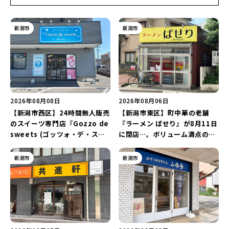
新潟市
新潟市
2026年08月08日
2026年08月06日
【新潟市西区】24時間無人販売
【新潟市東区】町中華の老舗
のスイーツ専門店『Gozzo de
『ラーメン ぱせり』が8月11日
sweets (ゴッツォ・デ・スイ
に閉店…。ボリューム満点の名
ーツ) 新潟本店』が8月9日に閉
店が幕を閉じる。
店…。一部商品は姉妹店で販売
新潟市
新潟市
継続！