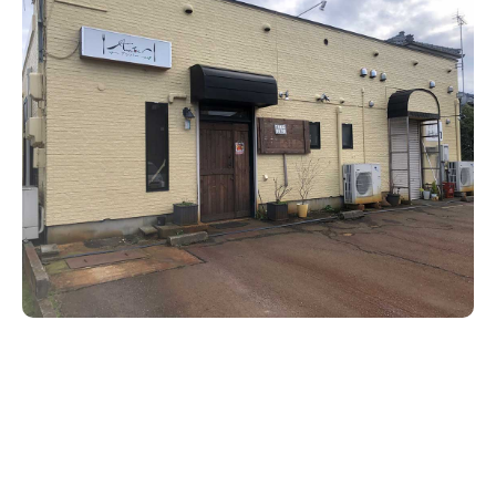
新潟市南区
カフェ
住宅展示場
居酒屋・バー
新潟市江南区
完成見学会
焼肉
学生スポーツ
新潟市秋葉区
パスタ
アルビレックス
新潟市西蒲区
ビルボードプレイスBP
新潟伊勢丹
ピア万代
官公庁・自治体
新潟市 チラシ
長岡・見附 チラシ
村上・関川
パン・ベーカリー
新発田・聖籠
タレカツ・豚カツ
胎内・粟島
デカ盛り・大盛り
リバーサイド千秋
パティオPATIO
上越・妙高・糸魚川 チラシ
注目 チラシ
週末セール
三条・加茂・田上
旨辛・激辛
定食・町定食
五泉・阿賀野・阿賀
海鮮・鮨
燕・弥彦
そば・うどん
火曜セール
オープン・リニューアルセール
長岡・見附
日本酒・新潟清酒
小千谷・十日町・津南
ワイン・クラフトビール
魚沼・南魚沼・湯沢
周年祭・感謝祭セール
年末・初売りセール
柏崎・刈羽・出雲崎
ケーキ・パフェ
ビアガーデン・暑気払い
上越・妙高・糸魚川
忘新年会・歓送迎会