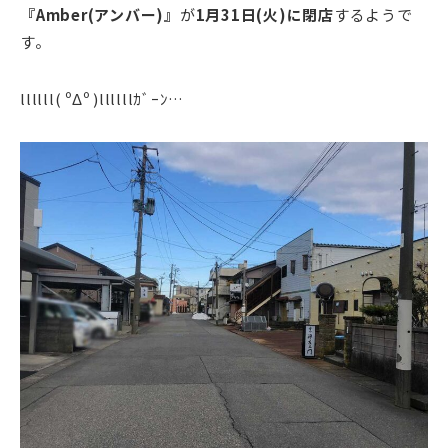
『Amber(アンバー)』
が
1月31日(火)に閉店
するようで
す。
llllll( ºΔº )llllllｶﾞｰﾝ…