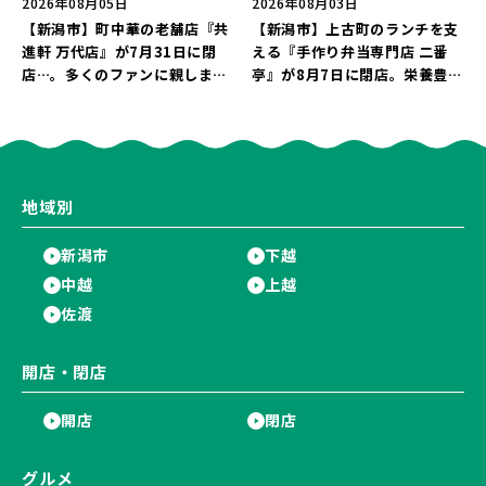
2026年08月05日
2026年08月03日
【新潟市】町中華の老舗店『共
【新潟市】上古町のランチを支
進軒 万代店』が7月31日に閉
える『手作り弁当専門店 二番
店…。多くのファンに親しまれ
亭』が8月7日に閉店。栄養豊富
た名店が長年の営業に幕。
な「日替わり弁当」が食べ納め
に…。
地域別
新潟市
下越
中越
上越
佐渡
開店・閉店
開店
閉店
グルメ