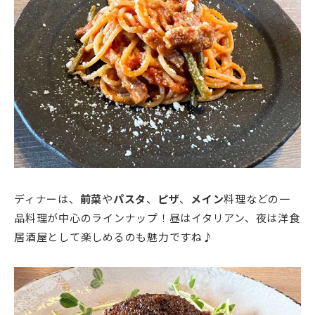
ディナーは、
前菜
や
パスタ
、
ピザ
、
メイン
料理などの一
品料理が中心のラインナップ！昼はイタリアン、夜は洋食
居酒屋として楽しめるのも魅力ですね♪