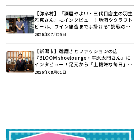
う♪
【弥彦村】『酒屋やよい・三代目店主の羽生
雅克さん』にインタビュー！地酒やクラフト
ビール、ワイン醸造まで手掛ける“挑戦の歴
史”に迫る♪
2026年07月25日
【新潟市】靴磨きとファッションの店
『BLOOM shoelounge・平原太門さん』に
インタビュー！足元から「上機嫌な毎日」を
つくる装いの提案とは？
2026年08月01日