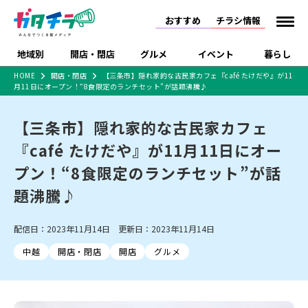
おすすめ
チラシ情報
地域別
開店・閉店
グルメ
イベント
暮らし
HOME
開店・閉店
【三条市】隠れ家的な古民家カフェ『café たけだや』が11
月11日にオープン！“8食限定のランチセット”が話題沸騰♪
食品スーパー・コンビ
戸建住宅・マンショ
特売セール
インタビュー
ニ
ン・土地
住宅メーカー・工務
【三条市】隠れ家的な古民家カフェ
新潟市
開店
ラーメン
体験・販売
施設・ショップ
下越
閉店
現地レポート
祭り・伝統行事
店
『café たけだや』が11月11日にオー
ショッピングモール・
ドラッグストア・ホーム
特集・まとめ記事
大型施設
センター
プン！“8食限定のランチセット”が話
食品メーカー・県産
リニューアル・移転
休業
開店まとめ
閉店まとめ
中越
和食
趣味・展示会
上越
洋食
ライブ・コンサート
品
題沸騰♪
新潟市・開店
新潟市・閉店
長岡市・開店
セツコママ
ランキング
新潟人
キャンペーン
ファッション
生活サービス
長岡市・閉店
上越市・開店
上越市・閉店
開店まとめ
閉店まとめ
人気記事まとめ
定食まとめ
配信日：2023年11月14日 更新日：2023年11月14日
にいがた酒の陣・新潟
習い事・塾
アパレル・雑貨
フィットネス・ジム
佐渡
スイーツ
スポーツ
ランチ
ラーメン・開店
ラーメン・閉店
酒月
ラーメンまとめ
飲食店まとめ
中越
開店・閉店
開店
グルメ
観光スポット
温泉・入浴
ホテル
旅館
水族館
インテリア・雑貨
外食・テイクアウト
リラクゼーション・整体
スキー場
リユース・買取
新車・中古車・カー用品
旅行・レジャー
家電・携帯電話
新潟市中央区
ご当地グルメ
セミナー・講演会
新潟市東区
食べ歩き
子ども向け
テイクアウト
新潟市西区
花火大会
新潟市北区
季節・期間限定
入場無料
病院・クリニック
イオンモール
ラブラ万代・ラブラ2
冠婚葬祭
習い事・塾
通販・EC
イベント
求人