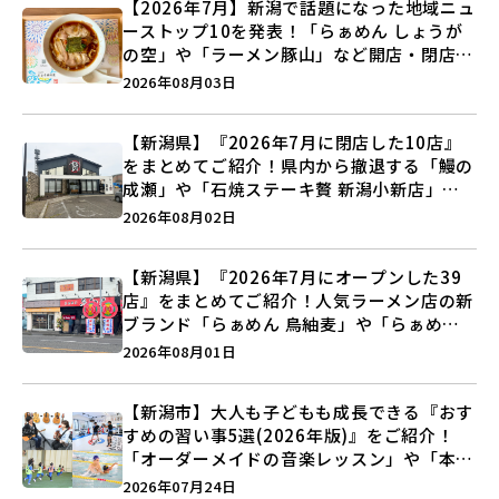
【2026年7月】新潟で話題になった地域ニュ
ーストップ10を発表！「らぁめん しょうが
の空」や「ラーメン豚山」など開店・閉店の
注目記事をランキングでご紹介♪
2026年08月03日
【新潟県】『2026年7月に閉店した10店』
をまとめてご紹介！県内から撤退する「鰻の
成瀬」や「石焼ステーキ贅 新潟小新店」が
営業に幕…。
2026年08月02日
【新潟県】『2026年7月にオープンした39
店』をまとめてご紹介！人気ラーメン店の新
ブランド「らぁめん 鳥紬麦」や「らぁめん
しょうがの空」など盛りだくさん♪
2026年08月01日
【新潟市】大人も子どもも成長できる『おす
すめの習い事5選(2026年版)』をご紹介！
「オーダーメイドの音楽レッスン」や「本格
キックボクシング」で新しい自分を見つけよ
2026年07月24日