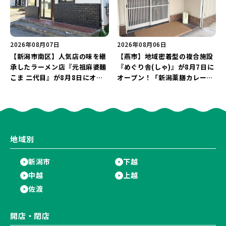
2026年08月07日
2026年08月06日
【新潟市南区】人気店の味を継
【燕市】地域密着型の複合施設
承したラーメン店『元祖麻婆麺
『めぐり舎(しゃ)』が8月7日に
こま 二代目』が8月8日にオー
オープン！「新潟薬膳カレー
プン！多くのファンに親しまれ
Ricca」のレシピを受け継いだ
た「麻婆麺」を復刻♪
メニューや漆喰アートを楽しも
う♪
地域別
新潟市
下越
中越
上越
佐渡
開店・閉店