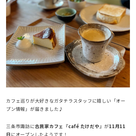
カフェ巡りが大好きなガタチラスタッフに嬉しい「オー
プン情報」が届きました♪
三条市諏訪に
古民家カフェ『café たけだや』
が
11月11
日
にオープンしたようです！