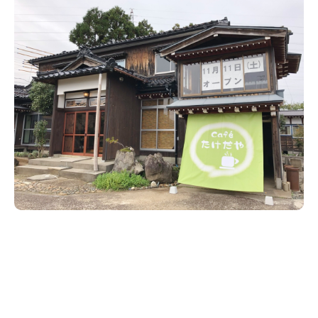
新潟市南区
カフェ
住宅展示場
居酒屋・バー
新潟市江南区
完成見学会
焼肉
学生スポーツ
新潟市秋葉区
パスタ
アルビレックス
新潟市西蒲区
ビルボードプレイスBP
新潟伊勢丹
ピア万代
官公庁・自治体
新潟市 チラシ
長岡・見附 チラシ
村上・関川
パン・ベーカリー
新発田・聖籠
タレカツ・豚カツ
胎内・粟島
デカ盛り・大盛り
リバーサイド千秋
パティオPATIO
上越・妙高・糸魚川 チラシ
注目 チラシ
週末セール
三条・加茂・田上
旨辛・激辛
定食・町定食
五泉・阿賀野・阿賀
海鮮・鮨
燕・弥彦
そば・うどん
火曜セール
オープン・リニューアルセール
長岡・見附
日本酒・新潟清酒
小千谷・十日町・津南
ワイン・クラフトビール
魚沼・南魚沼・湯沢
周年祭・感謝祭セール
年末・初売りセール
柏崎・刈羽・出雲崎
ケーキ・パフェ
ビアガーデン・暑気払い
上越・妙高・糸魚川
忘新年会・歓送迎会