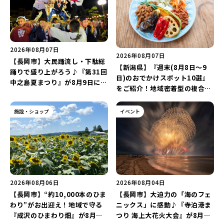
2026年08月07日
2026年08月07日
【長岡市】大民踊流し・下駄総
【新潟県】『週末(8月8日～9
踊りで盛り上がろう♪『第31回
日)のおでかけスポット10選』
中之島夏まつり』が8月9日に開
をご紹介！地域密着型の複合施
催！“新潟アルビレックスBB選
設「めぐり舎」や「シーナシー
手”のシュート対決は必見♪
ナ丸大新潟のサマーフェスタ
施設・ショップ
イベント
2026」がおすすめ♪
2026年08月06日
2026年08月04日
【長岡市】“約10,000本のひま
【長岡市】大迫力の「海のフェ
わり”がお出迎え！地域で守る
ニックス」に感動♪『寺泊港ま
『成沢のひまわり畑』が8月中
つり 海上大花火大会』が8月7