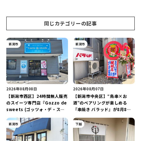
旬まで見頃♪夏休みは長岡の魅
日に開催！海と夜空を彩る“約
力を満喫しよう！
5,000発の花火”を楽しもう♪
同じカテゴリーの記事
新潟市
新潟市
2026年08月08日
2026年08月07日
【新潟市西区】24時間無人販売
【新潟市中央区】“鳥串×お
のスイーツ専門店『Gozzo de
酒”のペアリングが楽しめる
sweets (ゴッツォ・デ・スイ
『串焼き バラッド』が8月8日
ーツ) 新潟本店』が8月9日に閉
にオープン！厳選した地酒もラ
店…。一部商品は姉妹店で販売
インアップ♪
新潟市
下越
継続！