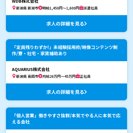
WDB株式会社
新潟県 新潟市
時給1,450円～1,600円
派遣社員
求人の詳細を見る
「定員残りわずか!」未経験採用枠/映像コンテンツ制
作/寮・社宅・家賃補助あり
AQUARIUS株式会社
新潟県 長岡市
月給26万円～45万円
正社員
求人の詳細を見る
「個人営業」働きやすさ抜群/本気でやる人に本気で応
える会社