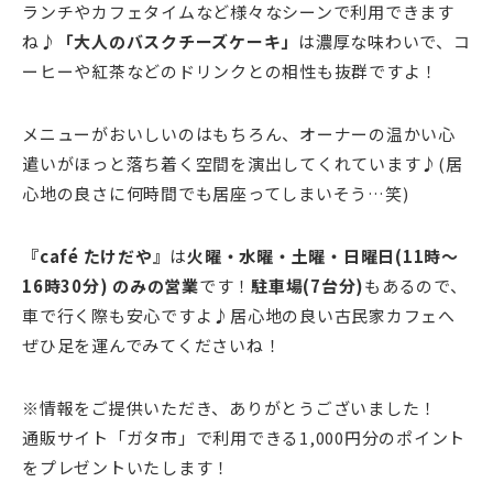
ランチやカフェタイムなど様々なシーンで利用できます
ね♪
「大人のバスクチーズケーキ」
は濃厚な味わいで、コ
ーヒーや紅茶などのドリンクとの相性も抜群ですよ！
メニューがおいしいのはもちろん、オーナーの温かい心
遣いがほっと落ち着く空間を演出してくれています♪(居
心地の良さに何時間でも居座ってしまいそう…笑)
『café たけだや』
は
火曜・水曜・土曜・日曜日(11時～
16時30分)
のみの営業
です！
駐車場(7台分)
もあるので、
車で行く際も安心ですよ♪居心地の良い古民家カフェへ
ぜひ足を運んでみてくださいね！
※情報をご提供いただき、ありがとうございました！
通販サイト「ガタ市」で利用できる1,000円分のポイント
をプレゼントいたします！