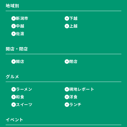
地域別
新潟市
下越
中越
上越
佐渡
開店・閉店
開店
閉店
グルメ
ラーメン
現地レポート
和食
洋食
スイーツ
ランチ
イベント