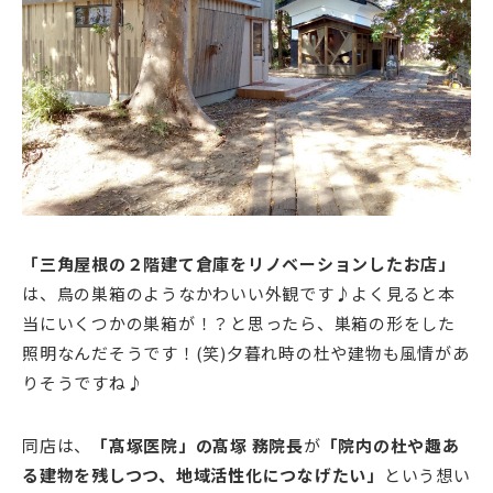
「三角屋根の２階建て倉庫をリノベーションしたお店」
は、鳥の巣箱のようなかわいい外観です♪よく見ると本
当にいくつかの巣箱が！？と思ったら、巣箱の形をした
照明なんだそうです！(笑)夕暮れ時の杜や建物も風情があ
りそうですね♪
同店は、
「髙塚医院」の髙塚 務院長
が
「院内の杜や趣あ
る建物を残しつつ、地域活性化につなげたい」
という想い