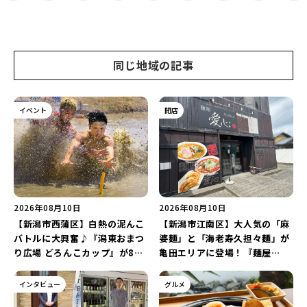
同じ地域の記事
イベント
開店
2026年08月10日
2026年08月10日
【新潟市西蒲区】白熱の泥んこ
【新潟市江南区】大人気の「麻
バトルに大興奮♪『潟東おまつ
婆麺」と「海老寿久担々麺」が
り広場 どろんこカップ』が8月
亀田エリアに登場！『麺屋
16日に開催！新潟発アイドルグ
Aishin愛心』が亀田本町にオー
ループ「courtesea」が登場
プン予定♪
インタビュー
グルメ
♪