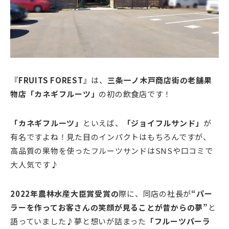
『
FRUITS FOREST
』は、
三条一ノ木戸商店街の老舗果
物店「カネギフルーツ」
の初の飲食店です！
「カネギフルーツ」
といえば、
「ジョイフルサンド」
が
有名ですよね！見た目のインパクトはもちろんですが、
高品質の果物を使ったフルーツサンドはSNSや口コミで
大人気です♪
2022年農林水産大臣賞受賞の
際に、同店の社長が
“パー
ラーを作ってお客さんの笑顔が見ることが昔からの夢”
と
語っていました♪夢と想いが詰まった
「フルーツパーラ