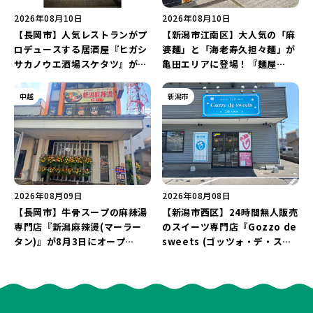
2026年08月10日
2026年08月10日
【長岡市】人気レストランがプ
【新潟市江南区】大人気の「麻
ロデュースする居酒屋『ヒガシ
婆麺」と「海老寿久担々麺」が
サカノウエ酒場スケタツ』が7
亀田エリアに登場！『麺屋
月25日にオープン！店長イチ押
Aishin愛心』が亀田本町にオー
しの「東坂之上名物!!こぼれマ
プン予定♪
中越
新潟市
ーボー」は必食♪
2026年08月09日
2026年08月08日
【長岡市】牛骨スープの麻辣湯
【新潟市西区】24時間無人販売
専門店『新潟麻辣燙(マーラー
のスイーツ専門店『Gozzo de
タン)』が8月3日にオープ
sweets (ゴッツォ・デ・スイ
ン！“ドリンクを1本”もらえる
ーツ) 新潟本店』が8月9日に閉
キャンペーンを実施中♪
店…。一部商品は姉妹店で販売
継続！