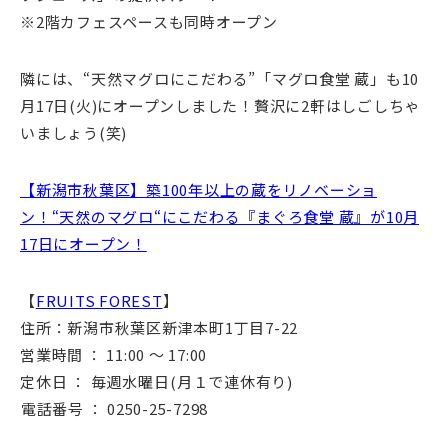
※2階カフェスペースも同時オープン
隣には、“天然マグロにこだわる”「マグロ食堂 蔵」も10
月17日(火)にオープンしました！贅沢に2軒はしごしちゃ
いましょう(笑)
【新潟市秋葉区】築100年以上の蔵をリノベーショ
ン！“天然のマグロ“にこだわる『まぐろ食堂 蔵』が10月
17日にオープン！
【
FRUITS FOREST
】
住所：新潟市秋葉区新津本町1丁目7-22
営業時間 ： 11:00 ～ 17:00
定休日 ： 毎週水曜日⁡(月１で連休有り)
⁡電話番号 ： 0250-25-7298