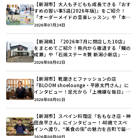
【新潟市】大人も子どもも成長できる『おす
すめの習い事5選(2026年版)』をご紹介！
「オーダーメイドの音楽レッスン」や「本格
キックボクシング」で新しい自分を見つけよ
2026年07月24日
う♪
【新潟県】『2026年7月に閉店した10店』
をまとめてご紹介！県内から撤退する「鰻の
成瀬」や「石焼ステーキ贅 新潟小新店」が
営業に幕…。
2026年08月02日
【新潟市】靴磨きとファッションの店
『BLOOM shoelounge・平原太門さん』に
インタビュー！足元から「上機嫌な毎日」を
つくる装いの提案とは？
2026年08月01日
【新潟市】スペイン料理店『名もなき店・神
田良平さん』にインタビュー！40歳でスペ
インへ渡り、“美食の街”の魅力を古町で届け
る♪
2026年08月08日