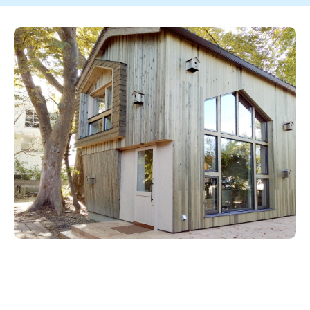
新潟市南区
カフェ
住宅展示場
居酒屋・バー
新潟市江南区
完成見学会
焼肉
学生スポーツ
新潟市秋葉区
パスタ
アルビレックス
パン・ベーカリー
新潟市西蒲区
ビルボードプレイスBP
新潟伊勢丹
ピア万代
官公庁・自治体
新潟市 チラシ
長岡・見附 チラシ
村上・関川
タレカツ・豚カツ
新発田・聖籠
デカ盛り・大盛り
胎内・粟島
旨辛・激辛
三条・加茂・田上
リバーサイド千秋
パティオPATIO
上越・妙高・糸魚川 チラシ
注目 チラシ
週末セール
五泉・阿賀野・阿賀
定食・町定食
海鮮・鮨
燕・弥彦
そば・うどん
長岡・見附
日本酒・新潟清酒
火曜セール
オープン・リニューアルセール
小千谷・十日町・津南
ワイン・クラフトビール
魚沼・南魚沼・湯沢
ケーキ・パフェ
周年祭・感謝祭セール
年末・初売りセール
柏崎・刈羽・出雲崎
ビアガーデン・暑気払い
上越・妙高・糸魚川
忘新年会・歓送迎会