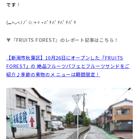
です
！
(⑉>ᴗ<ﾉﾉﾞ✩:+✧︎⋆ﾊﾟﾁﾊﾟﾁﾊﾟﾁﾊﾟﾁ
▼『FRUITS FOREST』のレポート記事はこちら！
【新潟市秋葉区】10月26日にオープンした『FRUITS
FOREST』の 絶品フルーツパフェとフルーツサンドをご
紹介♪季節の果物のメ ニューは期間限定！