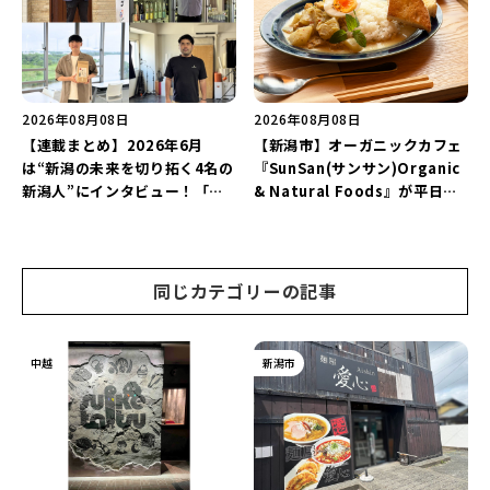
2026年08月08日
2026年08月08日
【連載まとめ】2026年6月
【新潟市】オーガニックカフェ
は“新潟の未来を切り拓く4名の
『SunSan(サンサン)Organic
新潟人”にインタビュー！「学
& Natural Foods』が平日ラ
生起業家」や「料理専門のフォ
ンチも7月24日からスタート！
トグラファー」など要チェック
「抗酸化☆レモンチキンカレ
♪
ー」と「美容と健康を考えたプ
レートランチ」を実食レポート
同じカテゴリーの記事
♪
中越
新潟市