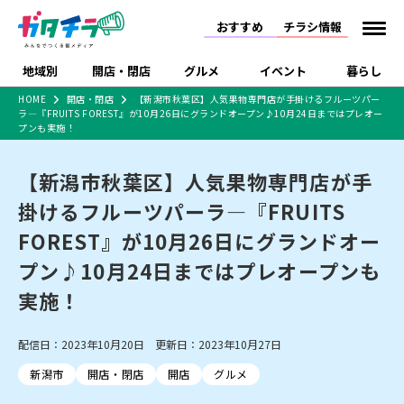
おすすめ
チラシ情報
地域別
開店・閉店
グルメ
イベント
暮らし
HOME
開店・閉店
【新潟市秋葉区】人気果物専門店が手掛けるフルーツパー
ラ―『FRUITS FOREST』が10月26日にグランドオープン♪10月24日まではプレオー
食品スーパー・コンビ
戸建住宅・マンション・
特売セール
インタビュー
プンも実施！
ニ
土地
新潟市
開店
ラーメン
体験・販売
施設・ショップ
下越
閉店
現地レポート
祭り・伝統行事
住宅メーカー・工務店
【新潟市秋葉区】人気果物専門店が手
ショッピングモール・大
ドラッグストア・ホーム
特集・まとめ記事
掛けるフルーツパーラ―『FRUITS
型施設
センター
FOREST』が10月26日にグランドオー
リニューアル・移転
休業
開店まとめ
閉店まとめ
中越
和食
趣味・展示会
食品メーカー・県産品
上越
洋食
ライブ・コンサート
新潟市・開店
新潟市・閉店
長岡市・開店
長岡市・閉店
プン♪10月24日まではプレオープンも
セツコママ
ランキング
新潟人
キャンペーン
ファッション
生活サービス
上越市・開店
上越市・閉店
ラーメン・開店
実施！
開店まとめ
閉店まとめ
人気記事まとめ
定食まとめ
にいがた酒の陣・新潟酒
習い事・塾
アパレル・雑貨
フィットネス・ジム
佐渡
スイーツ
スポーツ
ランチ
ラーメン・閉店
月
ラーメンまとめ
飲食店まとめ
観光スポット
温泉・入浴
ホテル
旅館
水族館
配信日：2023年10月20日 更新日：2023年10月27日
インテリア・雑貨
外食・テイクアウト
リラクゼーション・整体
スキー場
リユース・買取
新車・中古車・カー用品
旅行・レジャー
家電・携帯電話
新潟市
開店・閉店
開店
グルメ
新潟市中央区
ご当地グルメ
セミナー・講演会
新潟市東区
食べ歩き
子ども向け
テイクアウト
新潟市西区
花火大会
新潟市北区
季節・期間限定
入場無料
病院・クリニック
イオンモール
ラブラ万代・ラブラ2
冠婚葬祭
習い事・塾
通販・EC
イベント
求人