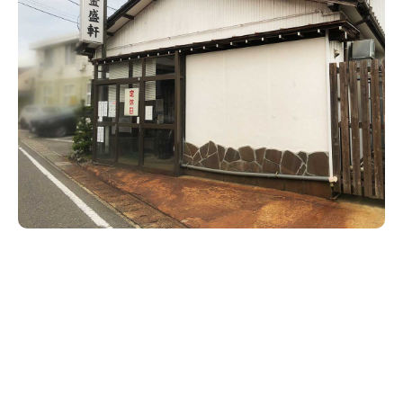
新潟市南区
カフェ
住宅展示場
居酒屋・バー
新潟市江南区
完成見学会
焼肉
学生スポーツ
新潟市秋葉区
パスタ
アルビレックス
新潟市西蒲区
ビルボードプレイスBP
新潟伊勢丹
ピア万代
官公庁・自治体
新潟市 チラシ
長岡・見附 チラシ
村上・関川
パン・ベーカリー
新発田・聖籠
タレカツ・豚カツ
胎内・粟島
デカ盛り・大盛り
リバーサイド千秋
パティオPATIO
上越・妙高・糸魚川 チラシ
注目 チラシ
週末セール
三条・加茂・田上
旨辛・激辛
定食・町定食
五泉・阿賀野・阿賀
海鮮・鮨
燕・弥彦
そば・うどん
火曜セール
オープン・リニューアルセール
長岡・見附
日本酒・新潟清酒
小千谷・十日町・津南
ワイン・クラフトビール
魚沼・南魚沼・湯沢
周年祭・感謝祭セール
年末・初売りセール
柏崎・刈羽・出雲崎
ケーキ・パフェ
ビアガーデン・暑気払い
上越・妙高・糸魚川
忘新年会・歓送迎会