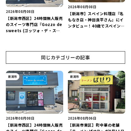
2026年08月08日
2026年08月08日
【新潟市】スペイン料理店『名
【新潟市西区】24時間無人販売
もなき店・神田良平さん』にイ
のスイーツ専門店『Gozzo de
ンタビュー！40歳でスペインへ
sweets (ゴッツォ・デ・スイ
渡り、“美食の街”の魅力を古町
ーツ) 新潟本店』が8月9日に閉
で届ける♪
店…。一部商品は姉妹店で販売
継続！
同じカテゴリーの記事
新潟市
新潟市
2026年08月08日
2026年08月06日
【新潟市西区】24時間無人販売
【新潟市東区】町中華の老舗