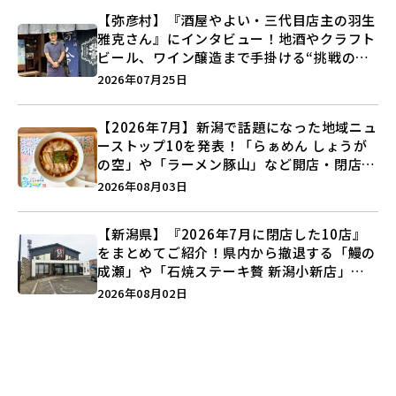
【弥彦村】『酒屋やよい・三代目店主の羽生
雅克さん』にインタビュー！地酒やクラフト
ビール、ワイン醸造まで手掛ける“挑戦の歴
史”に迫る♪
2026年07月25日
【2026年7月】新潟で話題になった地域ニュ
ーストップ10を発表！「らぁめん しょうが
の空」や「ラーメン豚山」など開店・閉店の
注目記事をランキングでご紹介♪
2026年08月03日
【新潟県】『2026年7月に閉店した10店』
をまとめてご紹介！県内から撤退する「鰻の
成瀬」や「石焼ステーキ贅 新潟小新店」が
営業に幕…。
2026年08月02日