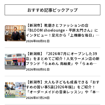
おすすめ記事ピックアップ
【新潟市】靴磨きとファッションの店
『BLOOM shoelounge・平原太門さん』に
インタビュー！足元から「上機嫌な毎日」を
つくる装いの提案とは？
2026年08月01日
【新潟県】『2026年7月にオープンした39
店』をまとめてご紹介！人気ラーメン店の新
ブランド「らぁめん 鳥紬麦」や「らぁめん
しょうがの空」など盛りだくさん♪
2026年08月01日
【新潟市】大人も子どもも成長できる『おす
すめの習い事5選(2026年版)』をご紹介！
「オーダーメイドの音楽レッスン」や「本格
キックボクシング」で新しい自分を見つけよ
2026年07月24日
う♪