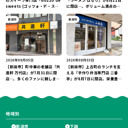
のスイーツ専門店『Gozzo de
『ラーメン ぱせり』が8月11日
sweets (ゴッツォ・デ・スイ
に閉店…。ボリューム満点の名
ーツ) 新潟本店』が8月9日に閉
店が幕を閉じる。
店…。一部商品は姉妹店で販売
新潟市
新潟市
継続！
2026年08月05日
2026年08月03日
【新潟市】町中華の老舗店『共
【新潟市】上古町のランチを支
進軒 万代店』が7月31日に閉
える『手作り弁当専門店 二番
店…。多くのファンに親しまれ
亭』が8月7日に閉店。栄養豊富
た名店が長年の営業に幕。
な「日替わり弁当」が食べ納め
に…。
地域別
新潟市
下越