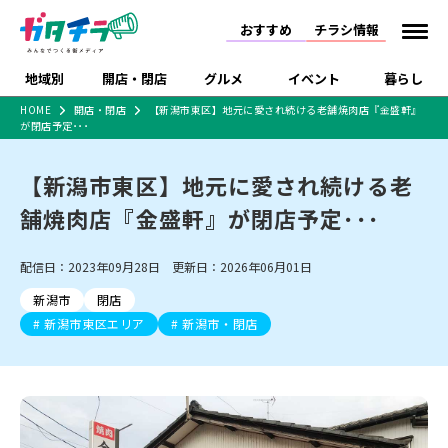
おすすめ
チラシ情報
地域別
開店・閉店
グルメ
イベント
暮らし
HOME
開店・閉店
【新潟市東区】地元に愛され続ける老舗焼肉店『金盛軒』
が閉店予定･･･
食品スーパー・コンビ
戸建住宅・マンショ
特売セール
インタビュー
ニ
ン・土地
住宅メーカー・工務
【新潟市東区】地元に愛され続ける老
新潟市
開店
ラーメン
体験・販売
施設・ショップ
下越
閉店
現地レポート
祭り・伝統行事
店
舗焼肉店『金盛軒』が閉店予定･･･
ショッピングモール・
ドラッグストア・ホーム
特集・まとめ記事
大型施設
センター
食品メーカー・県産
リニューアル・移転
休業
開店まとめ
閉店まとめ
中越
和食
趣味・展示会
上越
洋食
ライブ・コンサート
配信日：2023年09月28日 更新日：2026年06月01日
品
新潟市・開店
新潟市・閉店
長岡市・開店
新潟市
閉店
セツコママ
ランキング
新潟人
キャンペーン
ファッション
生活サービス
長岡市・閉店
上越市・開店
上越市・閉店
新潟市東区エリア
新潟市・閉店
開店まとめ
閉店まとめ
人気記事まとめ
定食まとめ
にいがた酒の陣・新潟
習い事・塾
アパレル・雑貨
フィットネス・ジム
佐渡
スイーツ
スポーツ
ランチ
ラーメン・開店
ラーメン・閉店
酒月
ラーメンまとめ
飲食店まとめ
観光スポット
温泉・入浴
ホテル
旅館
水族館
インテリア・雑貨
外食・テイクアウト
リラクゼーション・整体
スキー場
リユース・買取
新車・中古車・カー用品
旅行・レジャー
家電・携帯電話
新潟市中央区
ご当地グルメ
セミナー・講演会
新潟市東区
食べ歩き
子ども向け
テイクアウト
新潟市西区
花火大会
新潟市北区
季節・期間限定
入場無料
病院・クリニック
イオンモール
ラブラ万代・ラブラ2
冠婚葬祭
習い事・塾
通販・EC
イベント
求人