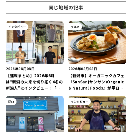
同じ地域の記事
インタビュー
グルメ
2026年08月08日
2026年08月08日
【連載まとめ】2026年6月
【新潟市】オーガニックカフェ
は“新潟の未来を切り拓く4名の
『SunSan(サンサン)Organic
新潟人”にインタビュー！「学
& Natural Foods』が平日ラ
生起業家」や「料理専門のフォ
ンチも7月24日からスタート！
トグラファー」など要チェック
「抗酸化☆レモンチキンカレ
閉店
インタビュー
♪
ー」と「美容と健康を考えたプ
レートランチ」を実食レポート
♪