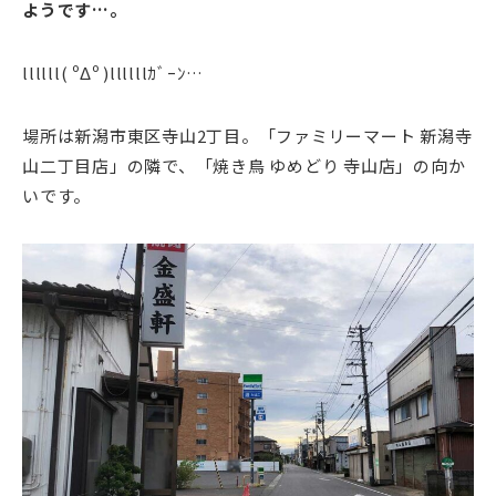
ようです…。
llllll( ºΔº )llllllｶﾞｰﾝ…
場所は新潟市東区寺山2丁目。「ファミリーマート 新潟寺
山二丁目店」の隣で、「焼き鳥 ゆめどり 寺山店」の向か
いです。