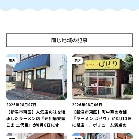
同じ地域の記事
開店
閉店
2026年08月07日
2026年08月06日
【新潟市南区】人気店の味を継
【新潟市東区】町中華の老舗
承したラーメン店『元祖麻婆麺
『ラーメン ぱせり』が8月11日
こま 二代目』が8月8日にオー
に閉店…。ボリューム満点の名
プン！多くのファンに親しまれ
店が幕を閉じる。
た「麻婆麺」を復刻♪