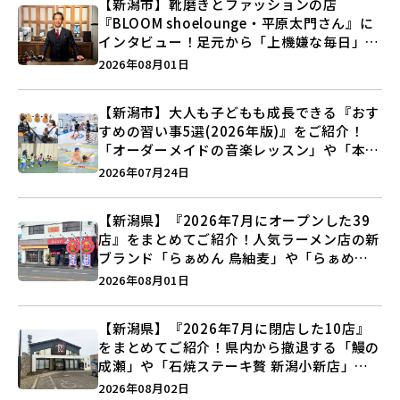
【新潟市】靴磨きとファッションの店
『BLOOM shoelounge・平原太門さん』に
インタビュー！足元から「上機嫌な毎日」を
つくる装いの提案とは？
2026年08月01日
【新潟市】大人も子どもも成長できる『おす
すめの習い事5選(2026年版)』をご紹介！
「オーダーメイドの音楽レッスン」や「本格
キックボクシング」で新しい自分を見つけよ
2026年07月24日
う♪
【新潟県】『2026年7月にオープンした39
店』をまとめてご紹介！人気ラーメン店の新
ブランド「らぁめん 鳥紬麦」や「らぁめん
しょうがの空」など盛りだくさん♪
2026年08月01日
【新潟県】『2026年7月に閉店した10店』
をまとめてご紹介！県内から撤退する「鰻の
成瀬」や「石焼ステーキ贅 新潟小新店」が
営業に幕…。
2026年08月02日