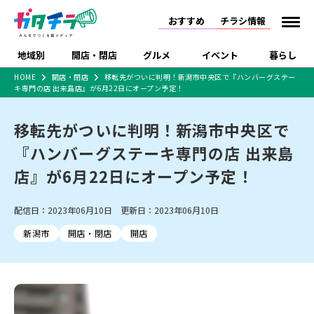
おすすめ
チラシ情報
地域別
開店・閉店
グルメ
イベント
暮らし
HOME
開店・閉店
移転先がついに判明！新潟市中央区で『ハンバーグステー
キ専門の店 出来島店』が6月22日にオープン予定！
食品スーパー・コンビ
戸建住宅・マンション・
特売セール
インタビュー
ニ
土地
移転先がついに判明！新潟市中央区で
新潟市
開店
ラーメン
体験・販売
施設・ショップ
下越
閉店
現地レポート
祭り・伝統行事
住宅メーカー・工務店
『ハンバーグステーキ専門の店 出来島
ショッピングモール・大
ドラッグストア・ホーム
特集・まとめ記事
型施設
センター
店』が6月22日にオープン予定！
リニューアル・移転
休業
開店まとめ
閉店まとめ
中越
和食
趣味・展示会
食品メーカー・県産品
上越
洋食
ライブ・コンサート
新潟市・開店
新潟市・閉店
長岡市・開店
長岡市・閉店
配信日：2023年06月10日 更新日：2023年06月10日
セツコママ
ランキング
新潟人
キャンペーン
ファッション
生活サービス
上越市・開店
上越市・閉店
ラーメン・開店
開店まとめ
閉店まとめ
人気記事まとめ
定食まとめ
新潟市
開店・閉店
開店
にいがた酒の陣・新潟酒
習い事・塾
アパレル・雑貨
フィットネス・ジム
佐渡
スイーツ
スポーツ
ランチ
ラーメン・閉店
月
ラーメンまとめ
飲食店まとめ
観光スポット
温泉・入浴
ホテル
旅館
水族館
インテリア・雑貨
外食・テイクアウト
リラクゼーション・整体
スキー場
リユース・買取
新車・中古車・カー用品
旅行・レジャー
家電・携帯電話
新潟市中央区
ご当地グルメ
セミナー・講演会
新潟市東区
食べ歩き
子ども向け
テイクアウト
新潟市西区
花火大会
新潟市北区
季節・期間限定
入場無料
病院・クリニック
イオンモール
ラブラ万代・ラブラ2
冠婚葬祭
習い事・塾
通販・EC
イベント
求人