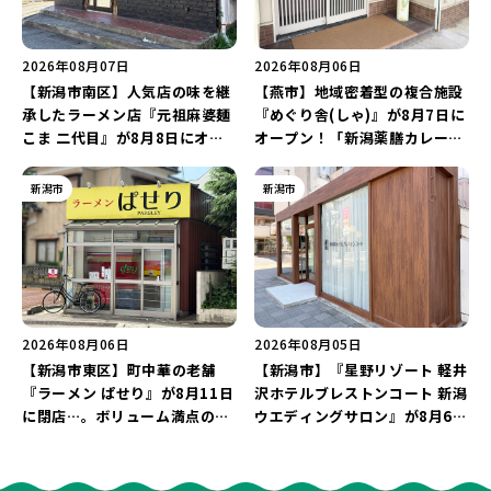
2026年08月07日
2026年08月06日
【新潟市南区】人気店の味を継
【燕市】地域密着型の複合施設
承したラーメン店『元祖麻婆麺
『めぐり舎(しゃ)』が8月7日に
こま 二代目』が8月8日にオー
オープン！「新潟薬膳カレー
プン！多くのファンに親しまれ
Ricca」のレシピを受け継いだ
た「麻婆麺」を復刻♪
メニューや漆喰アートを楽しも
新潟市
新潟市
う♪
2026年08月06日
2026年08月05日
【新潟市東区】町中華の老舗
【新潟市】『星野リゾート 軽井
『ラーメン ぱせり』が8月11日
沢ホテルブレストンコート 新潟
に閉店…。ボリューム満点の名
ウエディングサロン』が8月6日
店が幕を閉じる。
にオープン！軽井沢ウエディン
グを万代で相談しよう♪