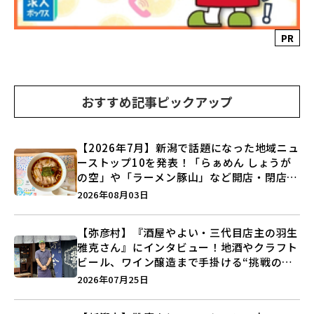
PR
おすすめ記事ピックアップ
【2026年7月】新潟で話題になった地域ニュ
ーストップ10を発表！「らぁめん しょうが
の空」や「ラーメン豚山」など開店・閉店の
注目記事をランキングでご紹介♪
2026年08月03日
【弥彦村】『酒屋やよい・三代目店主の羽生
雅克さん』にインタビュー！地酒やクラフト
ビール、ワイン醸造まで手掛ける“挑戦の歴
史”に迫る♪
2026年07月25日