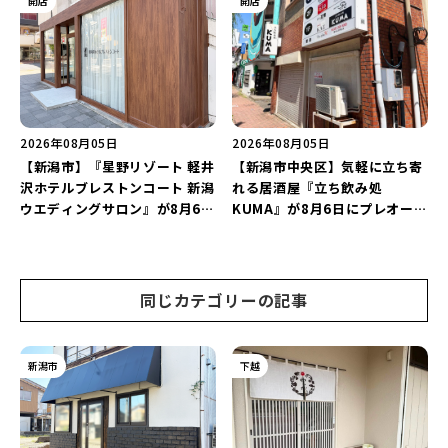
開店
開店
2026年08月05日
2026年08月05日
【新潟市】『星野リゾート 軽井
【新潟市中央区】気軽に立ち寄
沢ホテルブレストンコート 新潟
れる居酒屋『立ち飲み処
ウエディングサロン』が8月6日
KUMA』が8月6日にプレオープ
にオープン！軽井沢ウエディン
ン！“1杯目のドリンクが半
グを万代で相談しよう♪
額”になるキャンペーンを開催
♪
同じカテゴリーの記事
新潟市
下越