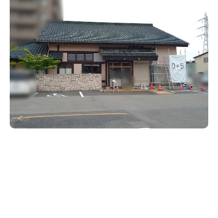
新潟市南区
カフェ
住宅展示場
居酒屋・バー
新潟市江南区
完成見学会
焼肉
学生スポーツ
新潟市秋葉区
パスタ
アルビレックス
パン・ベーカリー
新潟市西蒲区
ビルボードプレイスBP
新潟伊勢丹
ピア万代
官公庁・自治体
新潟市 チラシ
長岡・見附 チラシ
村上・関川
タレカツ・豚カツ
新発田・聖籠
デカ盛り・大盛り
胎内・粟島
旨辛・激辛
三条・加茂・田上
リバーサイド千秋
パティオPATIO
上越・妙高・糸魚川 チラシ
注目 チラシ
週末セール
五泉・阿賀野・阿賀
定食・町定食
海鮮・鮨
燕・弥彦
そば・うどん
長岡・見附
日本酒・新潟清酒
火曜セール
オープン・リニューアルセール
小千谷・十日町・津南
ワイン・クラフトビール
魚沼・南魚沼・湯沢
ケーキ・パフェ
周年祭・感謝祭セール
年末・初売りセール
柏崎・刈羽・出雲崎
ビアガーデン・暑気払い
上越・妙高・糸魚川
忘新年会・歓送迎会