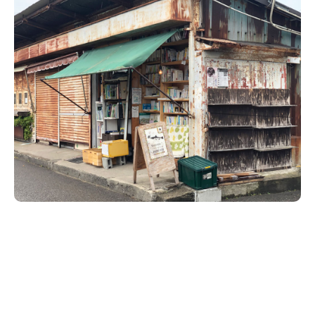
新潟市南区
カフェ
住宅展示場
居酒屋・バー
新潟市江南区
完成見学会
焼肉
学生スポーツ
新潟市秋葉区
パスタ
アルビレックス
新潟市西蒲区
ビルボードプレイスBP
新潟伊勢丹
ピア万代
官公庁・自治体
新潟市 チラシ
長岡・見附 チラシ
村上・関川
パン・ベーカリー
新発田・聖籠
タレカツ・豚カツ
胎内・粟島
デカ盛り・大盛り
リバーサイド千秋
パティオPATIO
上越・妙高・糸魚川 チラシ
注目 チラシ
週末セール
三条・加茂・田上
旨辛・激辛
定食・町定食
五泉・阿賀野・阿賀
海鮮・鮨
燕・弥彦
そば・うどん
火曜セール
オープン・リニューアルセール
長岡・見附
日本酒・新潟清酒
小千谷・十日町・津南
ワイン・クラフトビール
魚沼・南魚沼・湯沢
周年祭・感謝祭セール
年末・初売りセール
柏崎・刈羽・出雲崎
ケーキ・パフェ
ビアガーデン・暑気払い
上越・妙高・糸魚川
忘新年会・歓送迎会