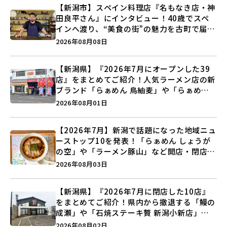
【新潟市】スペイン料理店『名もなき店・神
田良平さん』にインタビュー！40歳でスペ
インへ渡り、“美食の街”の魅力を古町で届け
る♪
2026年08月08日
【新潟県】『2026年7月にオープンした39
店』をまとめてご紹介！人気ラーメン店の新
ブランド「らぁめん 鳥紬麦」や「らぁめん
しょうがの空」など盛りだくさん♪
2026年08月01日
【2026年7月】新潟で話題になった地域ニュ
ーストップ10を発表！「らぁめん しょうが
の空」や「ラーメン豚山」など開店・閉店の
注目記事をランキングでご紹介♪
2026年08月03日
【新潟県】『2026年7月に閉店した10店』
をまとめてご紹介！県内から撤退する「鰻の
成瀬」や「石焼ステーキ贅 新潟小新店」が
営業に幕…。
2026年08月02日