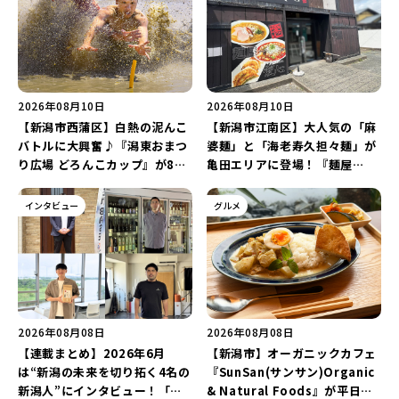
2026年08月10日
2026年08月10日
【新潟市西蒲区】白熱の泥んこ
【新潟市江南区】大人気の「麻
バトルに大興奮♪『潟東おまつ
婆麺」と「海老寿久担々麺」が
り広場 どろんこカップ』が8月
亀田エリアに登場！『麺屋
16日に開催！新潟発アイドルグ
Aishin愛心』が亀田本町にオー
ループ「courtesea」が登場
プン予定♪
インタビュー
グルメ
♪
2026年08月08日
2026年08月08日
【連載まとめ】2026年6月
【新潟市】オーガニックカフェ
は“新潟の未来を切り拓く4名の
『SunSan(サンサン)Organic
新潟人”にインタビュー！「学
& Natural Foods』が平日ラ