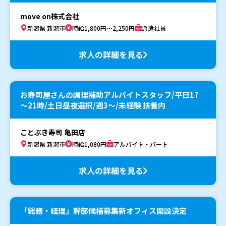
move on株式会社
新潟県 新潟市
時給1,800円～2,250円
派遣社員
求人の詳細を見る
お寿司屋さんの調理補助アルバイトスタッフ/平日17
～21時/土日昼夜選択/週3～/未経験 扶養内
ことぶき寿司 亀田店
新潟県 新潟市
時給1,080円
アルバイト・パート
求人の詳細を見る
「総務・経理」幹部候補募集新オフィス開設決定