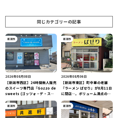
生起業家」や「料理専門のフォ
ンチも7月24日からスタート！
トグラファー」など要チェック
「抗酸化☆レモンチキンカレ
♪
ー」と「美容と健康を考えたプ
レートランチ」を実食レポート
同じカテゴリーの記事
♪
新潟市
新潟市
2026年08月08日
2026年08月06日
【新潟市西区】24時間無人販売
【新潟市東区】町中華の老舗
のスイーツ専門店『Gozzo de
『ラーメン ぱせり』が8月11日
sweets (ゴッツォ・デ・スイ
に閉店…。ボリューム満点の名
ーツ) 新潟本店』が8月9日に閉
店が幕を閉じる。
店…。一部商品は姉妹店で販売
新潟市
新潟市
継続！