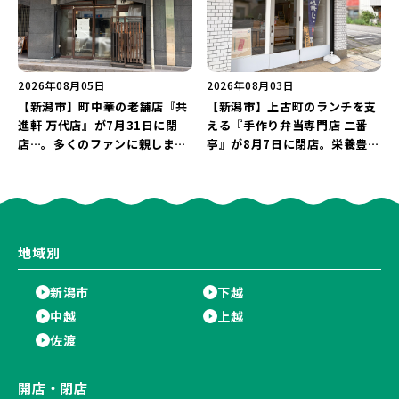
2026年08月05日
2026年08月03日
【新潟市】町中華の老舗店『共
【新潟市】上古町のランチを支
進軒 万代店』が7月31日に閉
える『手作り弁当専門店 二番
店…。多くのファンに親しまれ
亭』が8月7日に閉店。栄養豊富
た名店が長年の営業に幕。
な「日替わり弁当」が食べ納め
に…。
地域別
新潟市
下越
中越
上越
佐渡
開店・閉店