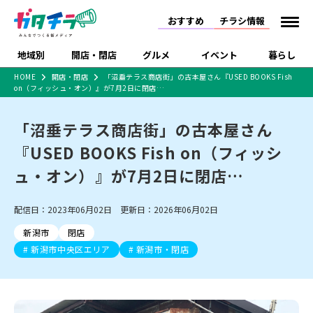
おすすめ
チラシ情報
地域別
開店・閉店
グルメ
イベント
暮らし
HOME
開店・閉店
「沼垂テラス商店街」の古本屋さん『USED BOOKS Fish
on（フィッシュ・オン）』が7月2日に閉店…
食品スーパー・コンビ
戸建住宅・マンショ
特売セール
インタビュー
ニ
ン・土地
住宅メーカー・工務
「沼垂テラス商店街」の古本屋さん
新潟市
開店
ラーメン
体験・販売
施設・ショップ
下越
閉店
現地レポート
祭り・伝統行事
店
『USED BOOKS Fish on（フィッシ
ショッピングモール・
ドラッグストア・ホーム
特集・まとめ記事
大型施設
センター
ュ・オン）』が7月2日に閉店…
食品メーカー・県産
リニューアル・移転
休業
開店まとめ
閉店まとめ
中越
和食
趣味・展示会
上越
洋食
ライブ・コンサート
品
新潟市・開店
新潟市・閉店
長岡市・開店
配信日：2023年06月02日 更新日：2026年06月02日
セツコママ
ランキング
新潟人
キャンペーン
ファッション
生活サービス
長岡市・閉店
上越市・開店
上越市・閉店
開店まとめ
閉店まとめ
人気記事まとめ
定食まとめ
新潟市
閉店
にいがた酒の陣・新潟
習い事・塾
アパレル・雑貨
フィットネス・ジム
佐渡
スイーツ
スポーツ
ランチ
ラーメン・開店
ラーメン・閉店
酒月
新潟市中央区エリア
新潟市・閉店
ラーメンまとめ
飲食店まとめ
観光スポット
温泉・入浴
ホテル
旅館
水族館
インテリア・雑貨
外食・テイクアウト
リラクゼーション・整体
スキー場
リユース・買取
新車・中古車・カー用品
旅行・レジャー
家電・携帯電話
新潟市中央区
ご当地グルメ
セミナー・講演会
新潟市東区
食べ歩き
子ども向け
テイクアウト
新潟市西区
花火大会
新潟市北区
季節・期間限定
入場無料
病院・クリニック
イオンモール
ラブラ万代・ラブラ2
冠婚葬祭
習い事・塾
通販・EC
イベント
求人