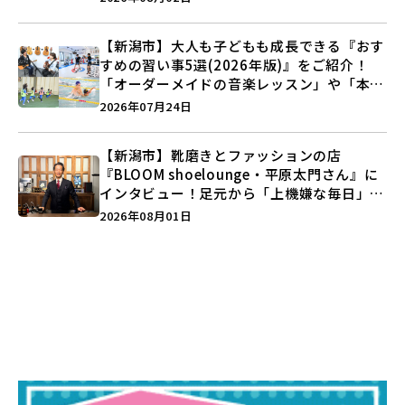
【新潟市】大人も子どもも成長できる『おす
すめの習い事5選(2026年版)』をご紹介！
「オーダーメイドの音楽レッスン」や「本格
キックボクシング」で新しい自分を見つけよ
2026年07月24日
う♪
【新潟市】靴磨きとファッションの店
『BLOOM shoelounge・平原太門さん』に
インタビュー！足元から「上機嫌な毎日」を
つくる装いの提案とは？
2026年08月01日