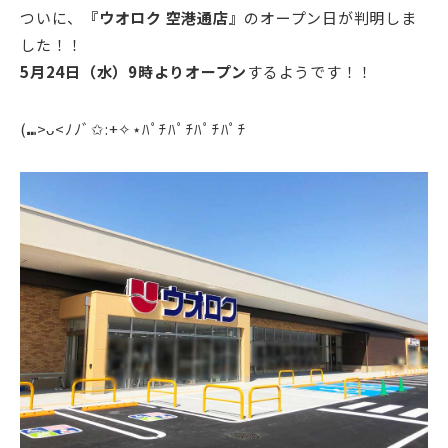
ついに、
『ウオロク 空港通店』
のオープン日が判明しま
した！！
5月24日（水）9時よりオープン
するようです！！
(⑉>ᴗ<ﾉﾉﾞ✩:+✧︎⋆ﾊﾟﾁﾊﾟﾁﾊﾟﾁﾊﾟﾁ