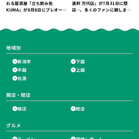
れる居酒屋『立ち飲み処
進軒 万代店』が7月31日に閉
KUMA』が8月6日にプレオープ
店…。多くのファンに親しまれ
ン！“1杯目のドリンクが半
た名店が長年の営業に幕。
額”になるキャンペーンを開催
♪
地域別
新潟市
下越
中越
上越
佐渡
開店・閉店
開店
閉店
グルメ
ラーメン
現地レポート