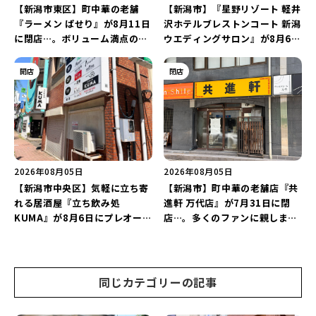
【新潟市東区】町中華の老舗
【新潟市】『星野リゾート 軽井
『ラーメン ぱせり』が8月11日
沢ホテルブレストンコート 新潟
に閉店…。ボリューム満点の名
ウエディングサロン』が8月6日
店が幕を閉じる。
にオープン！軽井沢ウエディン
グを万代で相談しよう♪
開店
閉店
2026年08月05日
2026年08月05日
【新潟市中央区】気軽に立ち寄
【新潟市】町中華の老舗店『共
れる居酒屋『立ち飲み処
進軒 万代店』が7月31日に閉
KUMA』が8月6日にプレオープ
店…。多くのファンに親しまれ
ン！“1杯目のドリンクが半
た名店が長年の営業に幕。
額”になるキャンペーンを開催
♪
同じカテゴリーの記事