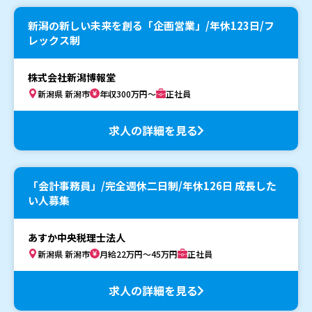
新潟の新しい未来を創る「企画営業」/年休123日/フ
レックス制
株式会社新潟博報堂
新潟県 新潟市
年収300万円～
正社員
求人の詳細を見る
「会計事務員」/完全週休二日制/年休126日 成長した
い人募集
あすか中央税理士法人
新潟県 新潟市
月給22万円～45万円
正社員
求人の詳細を見る