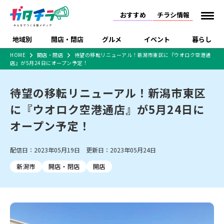
おすすめ
チラシ情報
地域別
開店・閉店
グルメ
イベント
暮らし
HOME
開店・閉店
待望の移転リニューアル！新潟市東区に『ウオロク空港通
店』が5月24日にオープン予定！
食品スーパー・コンビ
戸建住宅・マンション・
特売セール
インタビュー
ニ
土地
待望の移転リニューアル！新潟市東区
新潟市
開店
ラーメン
体験・販売
施設・ショップ
下越
閉店
現地レポート
祭り・伝統行事
住宅メーカー・工務店
に『ウオロク空港通店』が5月24日に
ショッピングモール・大
ドラッグストア・ホーム
特集・まとめ記事
型施設
センター
オープン予定！
リニューアル・移転
休業
開店まとめ
閉店まとめ
中越
和食
趣味・展示会
食品メーカー・県産品
上越
洋食
ライブ・コンサート
新潟市・開店
新潟市・閉店
長岡市・開店
長岡市・閉店
配信日：2023年05月19日 更新日：2023年05月24日
セツコママ
ランキング
新潟人
キャンペーン
ファッション
生活サービス
上越市・開店
上越市・閉店
ラーメン・開店
開店まとめ
閉店まとめ
人気記事まとめ
定食まとめ
新潟市
開店・閉店
開店
にいがた酒の陣・新潟酒
習い事・塾
アパレル・雑貨
フィットネス・ジム
佐渡
スイーツ
スポーツ
ランチ
ラーメン・閉店
月
ラーメンまとめ
飲食店まとめ
観光スポット
温泉・入浴
ホテル
旅館
水族館
インテリア・雑貨
外食・テイクアウト
リラクゼーション・整体
スキー場
リユース・買取
新車・中古車・カー用品
旅行・レジャー
家電・携帯電話
新潟市中央区
ご当地グルメ
セミナー・講演会
新潟市東区
食べ歩き
子ども向け
テイクアウト
新潟市西区
花火大会
新潟市北区
季節・期間限定
入場無料
病院・クリニック
イオンモール
ラブラ万代・ラブラ2
冠婚葬祭
習い事・塾
通販・EC
イベント
求人