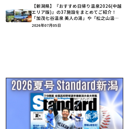
【新潟県】『おすすめ日帰り温泉2026(中越
エリア版)』の37施設をまとめてご紹介！
「加茂七谷温泉 美人の湯」や「松之山温泉
ナステビュウ湯の山」などを巡ろう♪
2026年07月05日