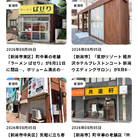
新潟市
新潟市
2026年08月06日
2026年08月05日
【新潟市東区】町中華の老舗
【新潟市】『星野リゾート 軽井
『ラーメン ぱせり』が8月11日
沢ホテルブレストンコート 新潟
に閉店…。ボリューム満点の名
ウエディングサロン』が8月6日
店が幕を閉じる。
にオープン！軽井沢ウエディン
グを万代で相談しよう♪
新潟市
新潟市
2026年08月05日
2026年08月05日
【新潟市中央区】気軽に立ち寄
【新潟市】町中華の老舗店『共