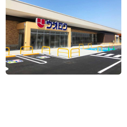
新潟市南区
カフェ
住宅展示場
居酒屋・バー
新潟市江南区
完成見学会
焼肉
学生スポーツ
新潟市秋葉区
パスタ
アルビレックス
パン・ベーカリー
新潟市西蒲区
ビルボードプレイスBP
新潟伊勢丹
ピア万代
官公庁・自治体
新潟市 チラシ
長岡・見附 チラシ
村上・関川
タレカツ・豚カツ
新発田・聖籠
デカ盛り・大盛り
胎内・粟島
旨辛・激辛
三条・加茂・田上
リバーサイド千秋
パティオPATIO
上越・妙高・糸魚川 チラシ
注目 チラシ
週末セール
五泉・阿賀野・阿賀
定食・町定食
海鮮・鮨
燕・弥彦
そば・うどん
長岡・見附
日本酒・新潟清酒
火曜セール
オープン・リニューアルセール
小千谷・十日町・津南
ワイン・クラフトビール
魚沼・南魚沼・湯沢
ケーキ・パフェ
周年祭・感謝祭セール
年末・初売りセール
柏崎・刈羽・出雲崎
ビアガーデン・暑気払い
上越・妙高・糸魚川
忘新年会・歓送迎会