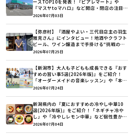
ースTOP10を発表！『ピアレマート』や
『マスヤtoマハロ』など開店・閉店の注目記
事をランキングでご紹介♪
2026年07月03日
【弥彦村】『酒屋やよい・三代目店主の羽生
雅克さん』にインタビュー！地酒やクラフト
ビール、ワイン醸造まで手掛ける“挑戦の歴
史”に迫る♪
2026年07月25日
【新潟市】大人も子どもも成長できる『おす
すめの習い事5選(2026年版)』をご紹介！
「オーダーメイドの音楽レッスン」や「本格
キックボクシング」で新しい自分を見つけよ
2026年07月24日
う♪
新潟県内の『夏におすすめの冷やし中華10
選(2026年版)』をご紹介！「ネギチャ冷や
し」や「冷やしレモン中華」など個性豊かな
ラインアップ♪
2026年07月04日