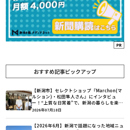
PR
おすすめ記事ピックアップ
【新潟市】セレクトショップ『Marchon(マ
ルション)・松田隼人さん』にインタビュ
ー！“上質な日常着”で、新潟の暮らしを楽し
む提案とは？
2026年07月18日
【2026年6月】新潟で話題になった地域ニュ