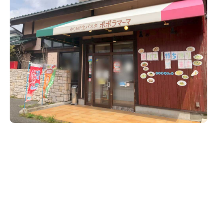
新潟市南区
カフェ
住宅展示場
居酒屋・バー
新潟市江南区
完成見学会
焼肉
学生スポーツ
新潟市秋葉区
パスタ
アルビレックス
新潟市西蒲区
ビルボードプレイスBP
新潟伊勢丹
ピア万代
官公庁・自治体
新潟市 チラシ
長岡・見附 チラシ
村上・関川
パン・ベーカリー
新発田・聖籠
タレカツ・豚カツ
胎内・粟島
デカ盛り・大盛り
リバーサイド千秋
パティオPATIO
上越・妙高・糸魚川 チラシ
注目 チラシ
週末セール
三条・加茂・田上
旨辛・激辛
定食・町定食
五泉・阿賀野・阿賀
海鮮・鮨
燕・弥彦
そば・うどん
火曜セール
オープン・リニューアルセール
長岡・見附
日本酒・新潟清酒
小千谷・十日町・津南
ワイン・クラフトビール
魚沼・南魚沼・湯沢
周年祭・感謝祭セール
年末・初売りセール
柏崎・刈羽・出雲崎
ケーキ・パフェ
ビアガーデン・暑気払い
上越・妙高・糸魚川
忘新年会・歓送迎会