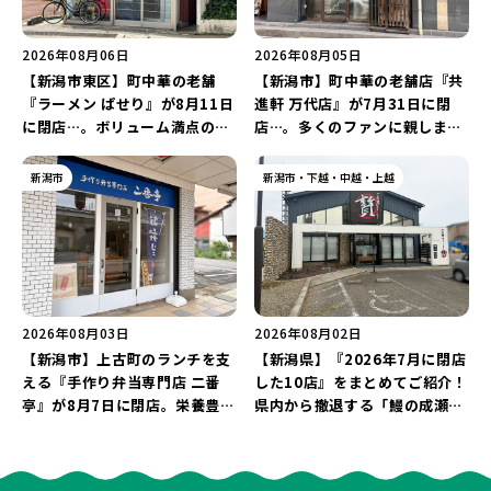
2026年08月06日
2026年08月05日
【新潟市東区】町中華の老舗
【新潟市】町中華の老舗店『共
『ラーメン ぱせり』が8月11日
進軒 万代店』が7月31日に閉
に閉店…。ボリューム満点の名
店…。多くのファンに親しまれ
店が幕を閉じる。
た名店が長年の営業に幕。
新潟市
新潟市・下越・中越・上越
2026年08月03日
2026年08月02日
【新潟市】上古町のランチを支
【新潟県】『2026年7月に閉店
える『手作り弁当専門店 二番
した10店』をまとめてご紹介！
亭』が8月7日に閉店。栄養豊富
県内から撤退する「鰻の成瀬」
な「日替わり弁当」が食べ納め
や「石焼ステーキ贅 新潟小新
に…。
店」が営業に幕…。