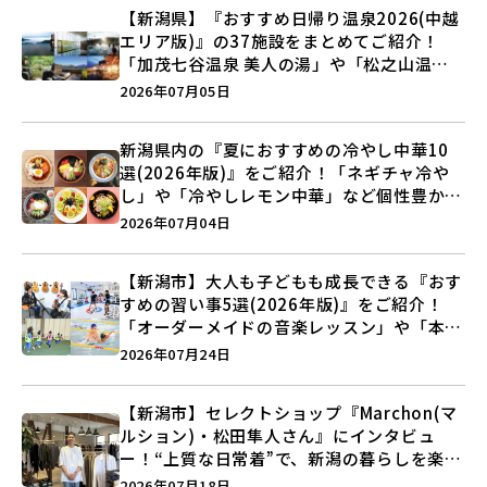
【新潟県】『おすすめ日帰り温泉2026(中越
エリア版)』の37施設をまとめてご紹介！
「加茂七谷温泉 美人の湯」や「松之山温泉
ナステビュウ湯の山」などを巡ろう♪
2026年07月05日
新潟県内の『夏におすすめの冷やし中華10
選(2026年版)』をご紹介！「ネギチャ冷や
し」や「冷やしレモン中華」など個性豊かな
ラインアップ♪
2026年07月04日
【新潟市】大人も子どもも成長できる『おす
すめの習い事5選(2026年版)』をご紹介！
「オーダーメイドの音楽レッスン」や「本格
キックボクシング」で新しい自分を見つけよ
2026年07月24日
う♪
【新潟市】セレクトショップ『Marchon(マ
ルション)・松田隼人さん』にインタビュ
ー！“上質な日常着”で、新潟の暮らしを楽し
む提案とは？
2026年07月18日