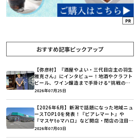
PR
おすすめ記事ピックアップ
【弥彦村】『酒屋やよい・三代目店主の羽生
雅克さん』にインタビュー！地酒やクラフト
ビール、ワイン醸造まで手掛ける“挑戦の歴
史”に迫る♪
2026年07月25日
【2026年6月】新潟で話題になった地域ニュ
ースTOP10を発表！『ピアレマート』や
『マスヤtoマハロ』など開店・閉店の注目記
事をランキングでご紹介♪
2026年07月03日