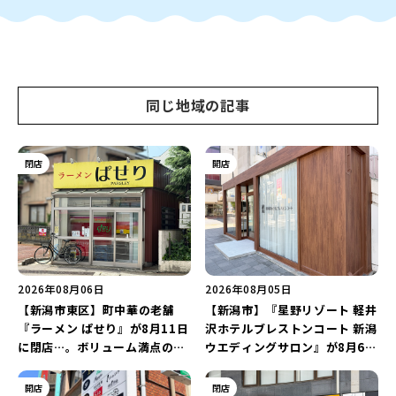
同じ地域の記事
閉店
開店
2026年08月06日
2026年08月05日
【新潟市東区】町中華の老舗
【新潟市】『星野リゾート 軽井
『ラーメン ぱせり』が8月11日
沢ホテルブレストンコート 新潟
に閉店…。ボリューム満点の名
ウエディングサロン』が8月6日
店が幕を閉じる。
にオープン！軽井沢ウエディン
グを万代で相談しよう♪
開店
閉店