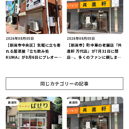
2026年08月05日
2026年08月05日
【新潟市中央区】気軽に立ち寄
【新潟市】町中華の老舗店『共
れる居酒屋『立ち飲み処
進軒 万代店』が7月31日に閉
KUMA』が8月6日にプレオープ
店…。多くのファンに親しまれ
ン！“1杯目のドリンクが半
た名店が長年の営業に幕。
額”になるキャンペーンを開催
♪
同じカテゴリーの記事
新潟市
新潟市