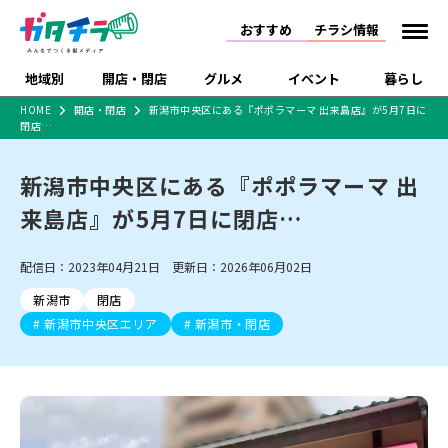
おすすめ
チラシ情報
地域別
開店・閉店
グルメ
イベント
暮らし
HOME
開店・閉店
新潟市中央区にある『ポポラマーマ 出来島店』が5月7日に
閉店…
食品スーパー・コンビ
戸建住宅・マンショ
特売セール
インタビュー
ニ
ン・土地
住宅メーカー・工務
新潟市中央区にある『ポポラマーマ 出
新潟市
開店
ラーメン
体験・販売
施設・ショップ
下越
閉店
現地レポート
祭り・伝統行事
店
来島店』が5月7日に閉店…
ショッピングモール・
ドラッグストア・ホーム
特集・まとめ記事
大型施設
センター
食品メーカー・県産
リニューアル・移転
休業
開店まとめ
閉店まとめ
中越
和食
趣味・展示会
上越
洋食
ライブ・コンサート
配信日：2023年04月21日 更新日：2026年06月02日
品
新潟市・開店
新潟市・閉店
長岡市・開店
新潟市
閉店
セツコママ
ランキング
新潟人
キャンペーン
ファッション
生活サービス
長岡市・閉店
上越市・開店
上越市・閉店
新潟市中央区エリア
新潟市・閉店
開店まとめ
閉店まとめ
人気記事まとめ
定食まとめ
にいがた酒の陣・新潟
習い事・塾
アパレル・雑貨
フィットネス・ジム
佐渡
スイーツ
スポーツ
ランチ
ラーメン・開店
ラーメン・閉店
酒月
ラーメンまとめ
飲食店まとめ
観光スポット
温泉・入浴
ホテル
旅館
水族館
インテリア・雑貨
外食・テイクアウト
リラクゼーション・整体
スキー場
リユース・買取
新車・中古車・カー用品
旅行・レジャー
家電・携帯電話
新潟市中央区
ご当地グルメ
セミナー・講演会
新潟市東区
食べ歩き
子ども向け
テイクアウト
新潟市西区
花火大会
新潟市北区
季節・期間限定
入場無料
病院・クリニック
イオンモール
ラブラ万代・ラブラ2
冠婚葬祭
習い事・塾
通販・EC
イベント
求人