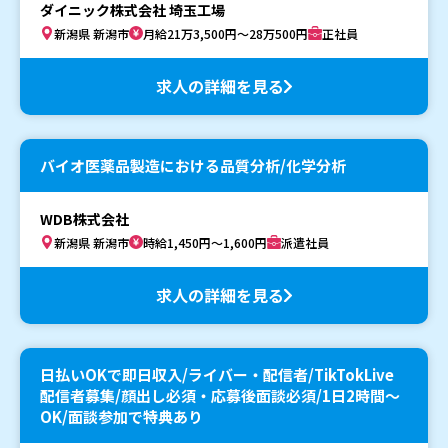
ダイニック株式会社 埼玉工場
新潟県 新潟市
月給21万3,500円～28万500円
正社員
求人の詳細を見る
バイオ医薬品製造における品質分析/化学分析
WDB株式会社
新潟県 新潟市
時給1,450円～1,600円
派遣社員
求人の詳細を見る
日払いOKで即日収入/ライバー・配信者/TikTokLive
配信者募集/顔出し必須・応募後面談必須/1日2時間〜
OK/面談参加で特典あり