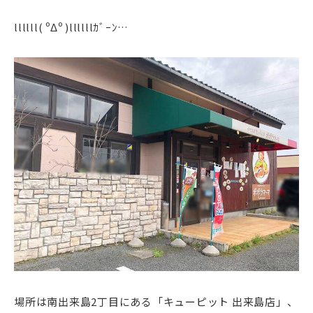
llllll( ºΔº )llllllｶﾞｰﾝ…
場所は南出来島2丁目にある「キューピット 出来島店」、