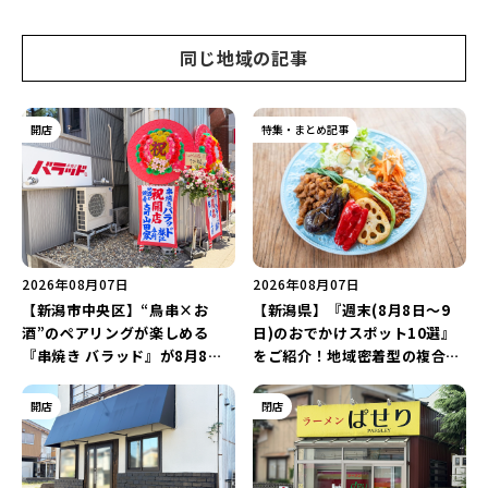
同じ地域の記事
開店
特集・まとめ記事
2026年08月07日
2026年08月07日
【新潟市中央区】“鳥串×お
【新潟県】『週末(8月8日～9
酒”のペアリングが楽しめる
日)のおでかけスポット10選』
『串焼き バラッド』が8月8日
をご紹介！地域密着型の複合施
にオープン！厳選した地酒もラ
設「めぐり舎」や「シーナシー
インアップ♪
ナ丸大新潟のサマーフェスタ
開店
閉店
2026」がおすすめ♪