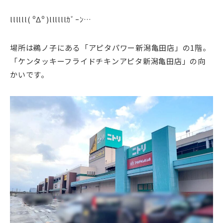
llllll( ºΔº )llllllｶﾞｰﾝ…
場所は鵜ノ子にある「アピタパワー新潟亀田店」の1階。
「ケンタッキーフライドチキンアピタ新潟亀田店」の向
かいです。