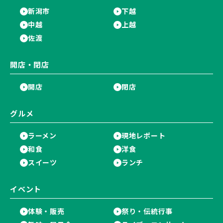
新潟市
下越
中越
上越
佐渡
開店・閉店
開店
閉店
グルメ
ラーメン
現地レポート
和食
洋食
スイーツ
ランチ
イベント
体験・販売
祭り・伝統行事