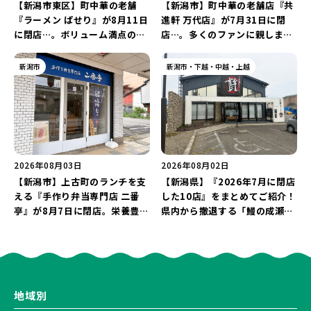
【新潟市東区】町中華の老舗
【新潟市】町中華の老舗店『共
『ラーメン ぱせり』が8月11日
進軒 万代店』が7月31日に閉
に閉店…。ボリューム満点の名
店…。多くのファンに親しまれ
店が幕を閉じる。
た名店が長年の営業に幕。
新潟市
新潟市・下越・中越・上越
2026年08月03日
2026年08月02日
【新潟市】上古町のランチを支
【新潟県】『2026年7月に閉店
える『手作り弁当専門店 二番
した10店』をまとめてご紹介！
亭』が8月7日に閉店。栄養豊富
県内から撤退する「鰻の成瀬」
な「日替わり弁当」が食べ納め
や「石焼ステーキ贅 新潟小新
に…。
店」が営業に幕…。
地域別