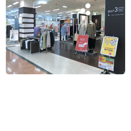
新潟市南区
カフェ
住宅展示場
居酒屋・バー
新潟市江南区
完成見学会
焼肉
学生スポーツ
新潟市秋葉区
パスタ
アルビレックス
新潟市西蒲区
ビルボードプレイスBP
新潟伊勢丹
ピア万代
官公庁・自治体
新潟市 チラシ
長岡・見附 チラシ
村上・関川
パン・ベーカリー
新発田・聖籠
タレカツ・豚カツ
胎内・粟島
デカ盛り・大盛り
リバーサイド千秋
パティオPATIO
上越・妙高・糸魚川 チラシ
注目 チラシ
週末セール
三条・加茂・田上
旨辛・激辛
定食・町定食
五泉・阿賀野・阿賀
海鮮・鮨
燕・弥彦
そば・うどん
火曜セール
オープン・リニューアルセール
長岡・見附
日本酒・新潟清酒
小千谷・十日町・津南
ワイン・クラフトビール
魚沼・南魚沼・湯沢
周年祭・感謝祭セール
年末・初売りセール
柏崎・刈羽・出雲崎
ケーキ・パフェ
ビアガーデン・暑気払い
上越・妙高・糸魚川
忘新年会・歓送迎会