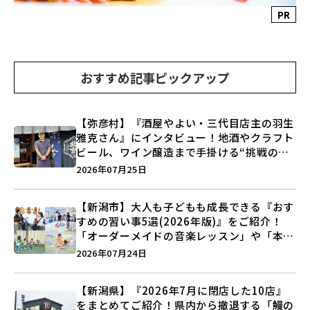
PR
おすすめ記事ピックアップ
【弥彦村】『酒屋やよい・三代目店主の羽生
雅克さん』にインタビュー！地酒やクラフト
ビール、ワイン醸造まで手掛ける“挑戦の歴
史”に迫る♪
2026年07月25日
【新潟市】大人も子どもも成長できる『おす
すめの習い事5選(2026年版)』をご紹介！
「オーダーメイドの音楽レッスン」や「本格
キックボクシング」で新しい自分を見つけよ
2026年07月24日
う♪
【新潟県】『2026年7月に閉店した10店』
をまとめてご紹介！県内から撤退する「鰻の