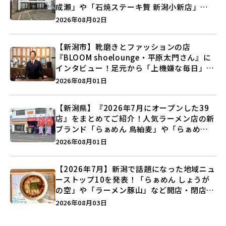
成瀬」や「石焼ステーキ贅 新潟小新店」が
営業に幕…。
2026年08月02日
【新潟市】靴磨きとファッションの店
『BLOOM shoelounge・平原太門さん』に
インタビュー！足元から「上機嫌な毎日」を
つくる装いの提案とは？
2026年08月01日
【新潟県】『2026年7月にオープンした39
店』をまとめてご紹介！人気ラーメン店の新
ブランド「らぁめん 鳥紬麦」や「らぁめん
しょうがの空」など盛りだくさん♪
2026年08月01日
【2026年7月】新潟で話題になった地域ニュ
ーストップ10を発表！「らぁめん しょうが
の空」や「ラーメン豚山」など開店・閉店の
注目記事をランキングでご紹介♪
2026年08月03日