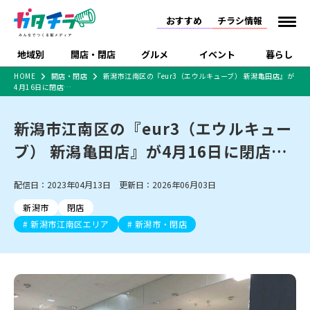
おすすめ
チラシ情報
地域別
開店・閉店
グルメ
イベント
暮らし
HOME
開店・閉店
新潟市江南区の『eur3（エウルキューブ） 新潟亀田店』が
4月16日に閉店…
食品スーパー・コンビ
戸建住宅・マンショ
特売セール
インタビュー
ニ
ン・土地
住宅メーカー・工務
新潟市江南区の『eur3（エウルキュー
新潟市
開店
ラーメン
体験・販売
施設・ショップ
下越
閉店
現地レポート
祭り・伝統行事
店
ブ） 新潟亀田店』が4月16日に閉店…
ショッピングモール・
ドラッグストア・ホーム
特集・まとめ記事
大型施設
センター
食品メーカー・県産
リニューアル・移転
休業
開店まとめ
閉店まとめ
中越
和食
趣味・展示会
上越
洋食
ライブ・コンサート
配信日：2023年04月13日 更新日：2026年06月03日
品
新潟市・開店
新潟市・閉店
長岡市・開店
新潟市
閉店
セツコママ
ランキング
新潟人
キャンペーン
ファッション
生活サービス
長岡市・閉店
上越市・開店
上越市・閉店
新潟市江南区エリア
新潟市・閉店
開店まとめ
閉店まとめ
人気記事まとめ
定食まとめ
にいがた酒の陣・新潟
習い事・塾
アパレル・雑貨
フィットネス・ジム
佐渡
スイーツ
スポーツ
ランチ
ラーメン・開店
ラーメン・閉店
酒月
ラーメンまとめ
飲食店まとめ
観光スポット
温泉・入浴
ホテル
旅館
水族館
インテリア・雑貨
外食・テイクアウト
リラクゼーション・整体
スキー場
リユース・買取
新車・中古車・カー用品
旅行・レジャー
家電・携帯電話
新潟市中央区
ご当地グルメ
セミナー・講演会
新潟市東区
食べ歩き
子ども向け
テイクアウト
新潟市西区
花火大会
新潟市北区
季節・期間限定
入場無料
病院・クリニック
イオンモール
ラブラ万代・ラブラ2
冠婚葬祭
習い事・塾
通販・EC
イベント
求人