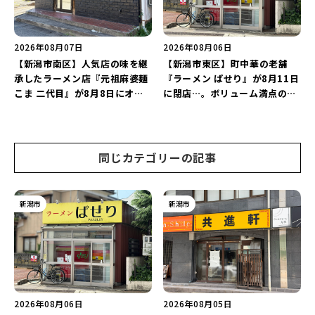
2026年08月07日
2026年08月06日
【新潟市南区】人気店の味を継
【新潟市東区】町中華の老舗
承したラーメン店『元祖麻婆麺
『ラーメン ぱせり』が8月11日
こま 二代目』が8月8日にオー
に閉店…。ボリューム満点の名
プン！多くのファンに親しまれ
店が幕を閉じる。
た「麻婆麺」を復刻♪
同じカテゴリーの記事
新潟市
新潟市
2026年08月06日
2026年08月05日