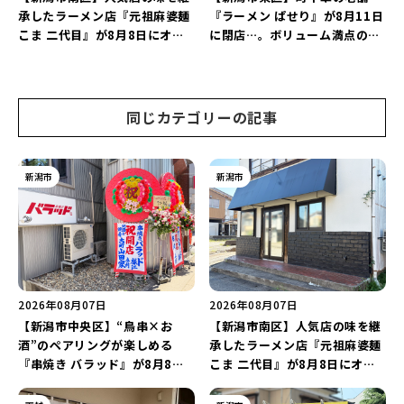
承したラーメン店『元祖麻婆麺
『ラーメン ぱせり』が8月11日
こま 二代目』が8月8日にオー
に閉店…。ボリューム満点の名
プン！多くのファンに親しまれ
店が幕を閉じる。
た「麻婆麺」を復刻♪
同じカテゴリーの記事
新潟市
新潟市
2026年08月07日
2026年08月07日
【新潟市中央区】“鳥串×お
【新潟市南区】人気店の味を継
酒”のペアリングが楽しめる
承したラーメン店『元祖麻婆麺
『串焼き バラッド』が8月8日
こま 二代目』が8月8日にオー
にオープン！厳選した地酒もラ
プン！多くのファンに親しまれ
インアップ♪
た「麻婆麺」を復刻♪