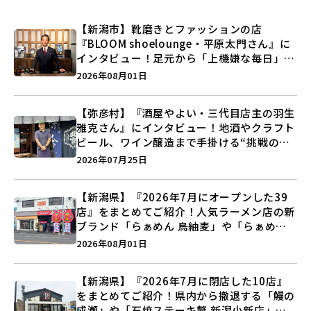
【新潟市】靴磨きとファッションの店
『BLOOM shoelounge・平原太門さん』に
インタビュー！足元から「上機嫌な毎日」を
つくる装いの提案とは？
2026年08月01日
【弥彦村】『酒屋やよい・三代目店主の羽生
雅克さん』にインタビュー！地酒やクラフト
ビール、ワイン醸造まで手掛ける“挑戦の歴
史”に迫る♪
2026年07月25日
【新潟県】『2026年7月にオープンした39
店』をまとめてご紹介！人気ラーメン店の新
ブランド「らぁめん 鳥紬麦」や「らぁめん
しょうがの空」など盛りだくさん♪
2026年08月01日
【新潟県】『2026年7月に閉店した10店』
をまとめてご紹介！県内から撤退する「鰻の
成瀬」や「石焼ステーキ贅 新潟小新店」が