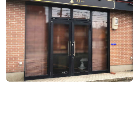
新潟市南区
カフェ
住宅展示場
居酒屋・バー
新潟市江南区
完成見学会
焼肉
学生スポーツ
新潟市秋葉区
パスタ
アルビレックス
新潟市西蒲区
ビルボードプレイスBP
新潟伊勢丹
ピア万代
官公庁・自治体
新潟市 チラシ
長岡・見附 チラシ
村上・関川
パン・ベーカリー
新発田・聖籠
タレカツ・豚カツ
胎内・粟島
デカ盛り・大盛り
リバーサイド千秋
パティオPATIO
上越・妙高・糸魚川 チラシ
注目 チラシ
週末セール
三条・加茂・田上
旨辛・激辛
定食・町定食
五泉・阿賀野・阿賀
海鮮・鮨
燕・弥彦
そば・うどん
火曜セール
オープン・リニューアルセール
長岡・見附
日本酒・新潟清酒
小千谷・十日町・津南
ワイン・クラフトビール
魚沼・南魚沼・湯沢
周年祭・感謝祭セール
年末・初売りセール
柏崎・刈羽・出雲崎
ケーキ・パフェ
ビアガーデン・暑気払い
上越・妙高・糸魚川
忘新年会・歓送迎会