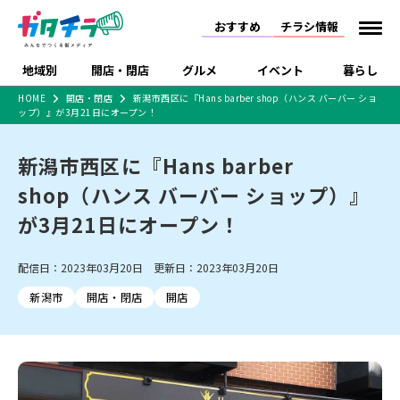
おすすめ
チラシ情報
地域別
開店・閉店
グルメ
イベント
暮らし
HOME
開店・閉店
新潟市西区に『Hans barber shop（ハンス バーバー ショ
ップ）』が3月21日にオープン！
食品スーパー・コンビ
戸建住宅・マンショ
特売セール
インタビュー
ニ
ン・土地
住宅メーカー・工務
新潟市西区に『Hans barber
新潟市
開店
ラーメン
体験・販売
施設・ショップ
下越
閉店
現地レポート
祭り・伝統行事
店
shop（ハンス バーバー ショップ）』
ショッピングモール・
ドラッグストア・ホーム
特集・まとめ記事
大型施設
センター
が3月21日にオープン！
食品メーカー・県産
リニューアル・移転
休業
開店まとめ
閉店まとめ
中越
和食
趣味・展示会
上越
洋食
ライブ・コンサート
品
新潟市・開店
新潟市・閉店
長岡市・開店
配信日：2023年03月20日 更新日：2023年03月20日
セツコママ
ランキング
新潟人
キャンペーン
ファッション
生活サービス
長岡市・閉店
上越市・開店
上越市・閉店
開店まとめ
閉店まとめ
人気記事まとめ
定食まとめ
新潟市
開店・閉店
開店
にいがた酒の陣・新潟
習い事・塾
アパレル・雑貨
フィットネス・ジム
佐渡
スイーツ
スポーツ
ランチ
ラーメン・開店
ラーメン・閉店
酒月
ラーメンまとめ
飲食店まとめ
観光スポット
温泉・入浴
ホテル
旅館
水族館
インテリア・雑貨
外食・テイクアウト
リラクゼーション・整体
スキー場
リユース・買取
新車・中古車・カー用品
旅行・レジャー
家電・携帯電話
新潟市中央区
ご当地グルメ
セミナー・講演会
新潟市東区
食べ歩き
子ども向け
テイクアウト
新潟市西区
花火大会
新潟市北区
季節・期間限定
入場無料
病院・クリニック
イオンモール
ラブラ万代・ラブラ2
冠婚葬祭
習い事・塾
通販・EC
イベント
求人