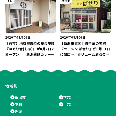
下越
新潟市
2026年08月06日
2026年08月06日
【燕市】地域密着型の複合施設
【新潟市東区】町中華の老舗
『めぐり舎(しゃ)』が8月7日に
『ラーメン ぱせり』が8月11日
オープン！「新潟薬膳カレー
に閉店…。ボリューム満点の名
Ricca」のレシピを受け継いだ
店が幕を閉じる。
メニューや漆喰アートを楽しも
う♪
地域別
新潟市
下越
中越
上越
佐渡