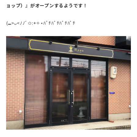
ョップ）』がオープンするようです！
(⑉>ᴗ<ﾉﾉﾞ✩:+✧︎⋆ﾊﾟﾁﾊﾟﾁﾊﾟﾁﾊﾟﾁ