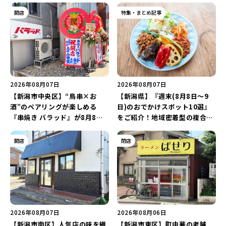
開店
特集・まとめ記事
2026年08月07日
2026年08月07日
【新潟市中央区】“鳥串×お
【新潟県】『週末(8月8日～9
酒”のペアリングが楽しめる
日)のおでかけスポット10選』
『串焼き バラッド』が8月8日
をご紹介！地域密着型の複合施
にオープン！厳選した地酒もラ
設「めぐり舎」や「シーナシー
インアップ♪
ナ丸大新潟のサマーフェスタ
開店
閉店
2026」がおすすめ♪
2026年08月07日
2026年08月06日
【新潟市南区】人気店の味を継
【新潟市東区】町中華の老舗