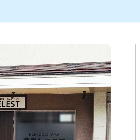
ト
区
大会
新潟市北区
季節・期間限定
入場無料
新潟市南区
住宅展示場
カフェ
新潟市江南区
完成見学会
居酒屋・バー
学生スポーツ
新潟市秋葉区
焼肉
パスタ
ア
新潟市 チラシ
長岡・見附 チラシ
上越・妙高・糸魚川 チラシ
茂・田上
・町定食
五泉・阿賀野・阿賀
海鮮・鮨
そば・うどん
燕・弥彦
日本酒・新潟清酒
長岡・見附
小千谷
ワイン
ール
周年祭・感謝祭セール
年末・初売りセール
川
送迎会