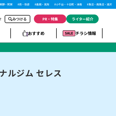
・阿賀
燕・弥彦
長岡・見附
小千谷・十日町・津南
魚沼・南魚沼・湯沢
柏
みつける
PR・特集
ライター紹介
せ
おすすめ
チラシ情報
ドラッグストア・ホ
ライブ・コンサー
ームセンター
上越
洋食
ト
ソナルジム セレス
まとめ
族館
長岡市・閉店
リラクゼーション・整体
ラーメンまとめ
上越市・開店
飲食店まとめ
スBP
新潟伊勢丹
ピア万代
冠婚葬祭
習い事・塾
通販・EC