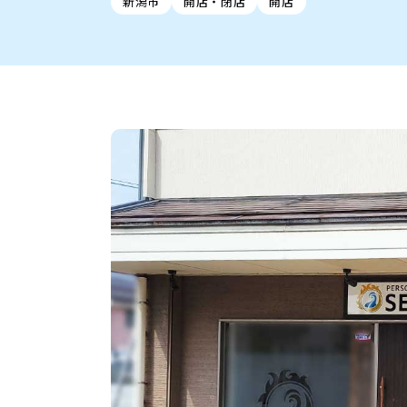
新潟市
開店・閉店
開店
新潟市中央区
ご当地グルメ
セミナー・講演会
新潟市東区
食べ歩き
子ども向け
テイクアウ
新潟市西
花火
イベント
求人
官公庁・自治体
新発田・聖籠
デカ盛り・大盛り
胎内・粟島
旨辛・激辛
三条・加
定食
火曜セール
オープン・リニューアルセ
柏崎・刈羽・出雲崎
ビアガーデン・暑気払い
上越・妙高・糸魚
忘新年会・歓