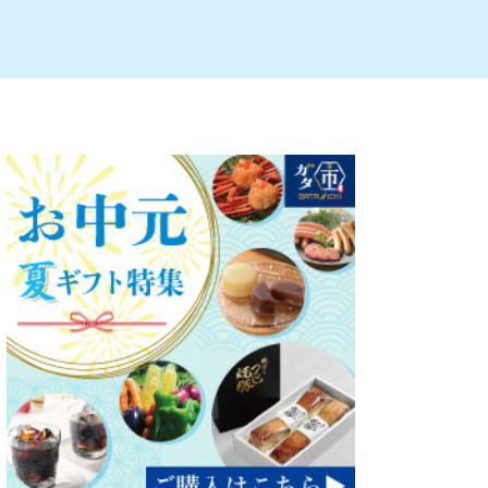
ルビレックス
新潟市西蒲区
パン・ベーカリー
村上・関川
タレカツ・豚カツ
注目 チラシ
週末セール
・十日町・津南
・クラフトビール
魚沼・南魚沼・湯沢
ケーキ・パフェ