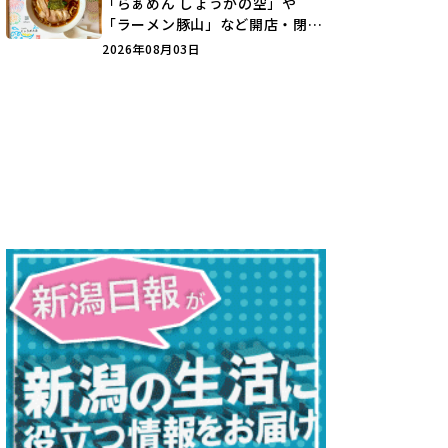
「らぁめん しょうがの空」や
「ラーメン豚山」など開店・閉店
の注目記事をランキングでご紹介
2026年08月03日
♪