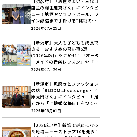
【弥彦村】『酒屋やよい・三代目
店主の羽生雅克さん』にインタビ
ュー！地酒やクラフトビール、ワ
イン醸造まで手掛ける“挑戦の歴
史”に迫る♪
2026年07月25日
【新潟市】大人も子どもも成長で
きる『おすすめの習い事5選
(2026年版)』をご紹介！「オーダ
ーメイドの音楽レッスン」や「本
格キックボクシング」で新しい自
2026年07月24日
分を見つけよう♪
【新潟市】靴磨きとファッション
の店『BLOOM shoelounge・平
原太門さん』にインタビュー！足
元から「上機嫌な毎日」をつくる
装いの提案とは？
2026年08月01日
【2026年7月】新潟で話題になっ
た地域ニューストップ10を発表！