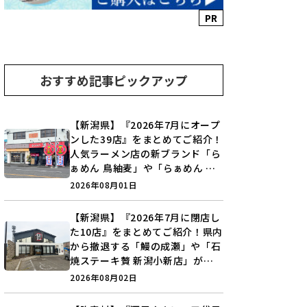
PR
おすすめ記事ピックアップ
【新潟県】『2026年7月にオープ
ンした39店』をまとめてご紹介！
人気ラーメン店の新ブランド「ら
ぁめん 鳥紬麦」や「らぁめん し
ょうがの空」など盛りだくさん♪
2026年08月01日
【新潟県】『2026年7月に閉店し
た10店』をまとめてご紹介！県内
から撤退する「鰻の成瀬」や「石
焼ステーキ贅 新潟小新店」が営
業に幕…。
2026年08月02日