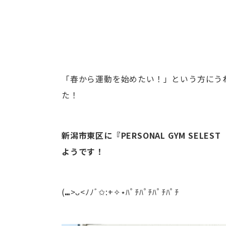
「春から運動を始めたい！」という方にう
た！
新潟市東区に『PERSONAL GYM SEL
ようです！
(⑉>ᴗ<ﾉﾉﾞ✩:+✧︎⋆ﾊﾟﾁﾊﾟﾁﾊﾟﾁﾊﾟﾁ