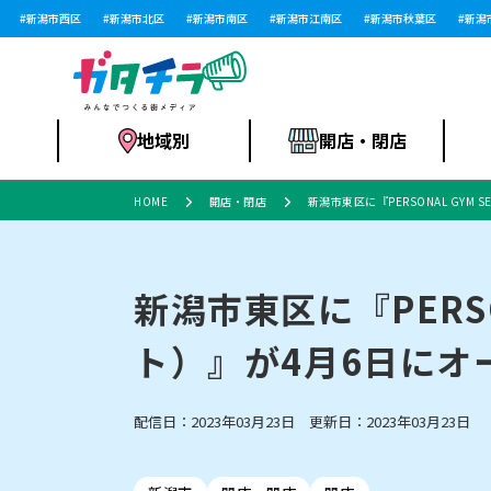
新潟市西区
新潟市北区
新潟市南区
新潟市江南区
新潟市秋葉区
新潟市西
地域別
開店・閉店
HOME
開店・閉店
新潟市東区に『PERSONAL GYM
食品スーパー・コ
新潟市
開店
ラーメン
体験・販売
施設・ショップ
特売セール
ンビニ
新潟市東区に『PERSO
ト）』が4月6日にオ
リニューアル・移転
習い事・塾
セツコママ
アパレル・雑貨
ランキング
休業
新潟人
開店まと
フィッ
ファッション
佐渡
スイーツ
スポーツ
上越市・閉店
スキー場
リユース・買取
ラーメン・開店
病院・ク
ラー
配信日：2023年03月23日 更新日：2023年03月23日
リバーサイド千秋
パティオPATIO
インテリア・雑貨
外食・テイクアウト