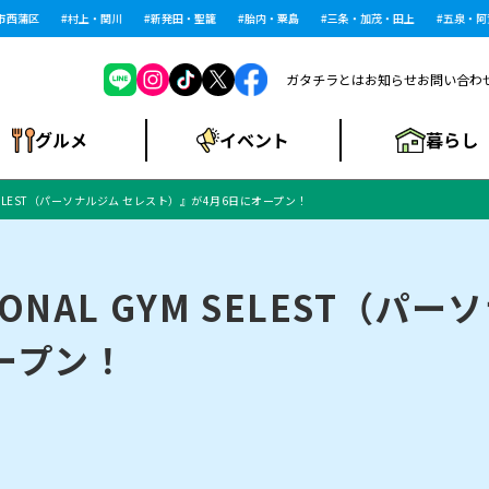
蒲区
村上・関川
新発田・聖籠
胎内・粟島
三条・加茂・田上
五泉・阿賀野
ガタチラとは
お知らせ
お問い合わ
暮らし
グルメ
イベント
 SELEST（パーソナルジム セレスト）』が4月6日にオープン！
ショッピングモー
戸建住宅・マンショ
住宅メーカー・工
食品メーカー・県
特集・まとめ記
ル・大型施設
ン・土地
下越
閉店
現地レポート
祭り・伝統行事
インタビュー
中越
和食
趣味・展示会
務店
産品
事
NAL GYM SELEST（パー
ープン！
にいがた酒の陣・新
め
トネス・ジム
キャンペーン
閉店まとめ
開店まとめ
観光スポット
新潟市・開店
閉店まとめ
温泉・入浴
新潟市・閉店
人気記事まとめ
ホテル
長岡市・開店
旅館
定食
水
生活サービス
潟酒月
ランチ
リニック
メン・閉店
イオンモール
ラブラ万代・ラブラ2
ビルボードプレイ
新車・中古車・カー用品
旅行・レジャー
家電・携帯電話