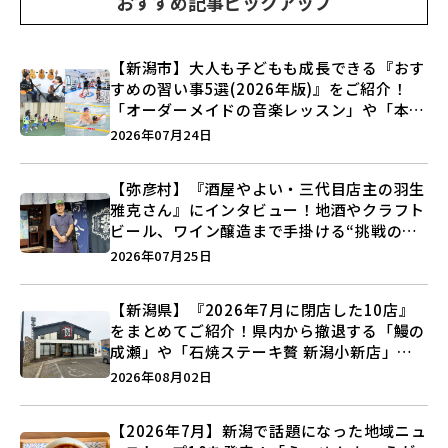
おすすめ記事ピックアップ
【新潟市】大人も子どもも成長できる『おす
すめの習い事5選(2026年版)』をご紹介！
「オーダーメイドの音楽レッスン」や「本格
キックボクシング」で新しい自分を見つけよ
2026年07月24日
う♪
【弥彦村】『酒屋やよい・三代目店主の羽生
雅克さん』にインタビュー！地酒やクラフト
ビール、ワイン醸造まで手掛ける“挑戦の歴
史”に迫る♪
2026年07月25日
【新潟県】『2026年7月に閉店した10店』
をまとめてご紹介！県内から撤退する「鰻の
成瀬」や「石焼ステーキ贅 新潟小新店」が
営業に幕…。
2026年08月02日
【2026年7月】新潟で話題になった地域ニュ