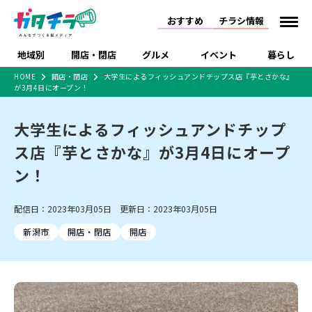
おすすめ
チラシ情報
地域別
開店・閉店
グルメ
イベント
暮らし
HOME
開店・閉店
大学生によるフィッシュアンドチップス店『芋とさかな』
が3月4日にオープン！
食品スーパー・コンビ
戸建住宅・マンショ
特売セール
インタビュー
ニ
ン・土地
住宅メーカー・工務
大学生によるフィッシュアンドチップ
新潟市
開店
ラーメン
体験・販売
施設・ショップ
下越
閉店
現地レポート
祭り・伝統行事
店
ス店『芋とさかな』が3月4日にオープ
ショッピングモール・
ドラッグストア・ホーム
特集・まとめ記事
大型施設
センター
ン！
食品メーカー・県産
リニューアル・移転
休業
開店まとめ
閉店まとめ
中越
和食
趣味・展示会
上越
洋食
ライブ・コンサート
品
新潟市・開店
新潟市・閉店
長岡市・開店
配信日：2023年03月05日 更新日：2023年03月05日
セツコママ
ランキング
新潟人
キャンペーン
ファッション
生活サービス
長岡市・閉店
上越市・開店
上越市・閉店
開店まとめ
閉店まとめ
人気記事まとめ
定食まとめ
新潟市
開店・閉店
開店
にいがた酒の陣・新潟
習い事・塾
アパレル・雑貨
フィットネス・ジム
佐渡
スイーツ
スポーツ
ランチ
ラーメン・開店
ラーメン・閉店
酒月
ラーメンまとめ
飲食店まとめ
観光スポット
温泉・入浴
ホテル
旅館
水族館
インテリア・雑貨
外食・テイクアウト
リラクゼーション・整体
スキー場
リユース・買取
新車・中古車・カー用品
旅行・レジャー
家電・携帯電話
新潟市中央区
ご当地グルメ
セミナー・講演会
新潟市東区
食べ歩き
子ども向け
テイクアウト
新潟市西区
花火大会
新潟市北区
季節・期間限定
入場無料
病院・クリニック
イオンモール
ラブラ万代・ラブラ2
冠婚葬祭
習い事・塾
通販・EC
イベント
求人