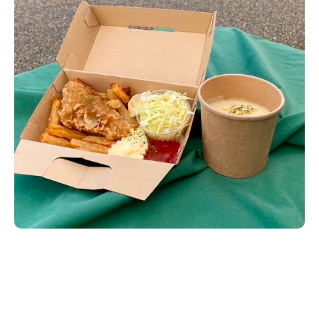
新潟市南区
カフェ
住宅展示場
居酒屋・バー
新潟市江南区
完成見学会
焼肉
学生スポーツ
新潟市秋葉区
パスタ
アルビレックス
新潟市西蒲区
ビルボードプレイスBP
新潟伊勢丹
ピア万代
官公庁・自治体
新潟市 チラシ
長岡・見附 チラシ
村上・関川
パン・ベーカリー
新発田・聖籠
タレカツ・豚カツ
胎内・粟島
デカ盛り・大盛り
リバーサイド千秋
パティオPATIO
上越・妙高・糸魚川 チラシ
注目 チラシ
週末セール
三条・加茂・田上
旨辛・激辛
定食・町定食
五泉・阿賀野・阿賀
海鮮・鮨
燕・弥彦
そば・うどん
火曜セール
オープン・リニューアルセール
長岡・見附
日本酒・新潟清酒
小千谷・十日町・津南
ワイン・クラフトビール
魚沼・南魚沼・湯沢
周年祭・感謝祭セール
年末・初売りセール
柏崎・刈羽・出雲崎
ケーキ・パフェ
ビアガーデン・暑気払い
上越・妙高・糸魚川
忘新年会・歓送迎会