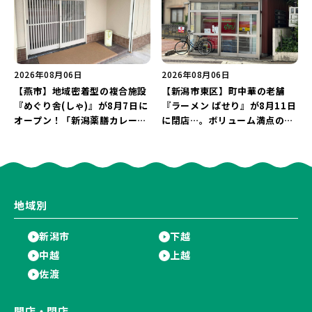
2026年08月06日
2026年08月06日
【燕市】地域密着型の複合施設
【新潟市東区】町中華の老舗
『めぐり舎(しゃ)』が8月7日に
『ラーメン ぱせり』が8月11日
オープン！「新潟薬膳カレー
に閉店…。ボリューム満点の名
Ricca」のレシピを受け継いだ
店が幕を閉じる。
メニューや漆喰アートを楽しも
う♪
地域別
新潟市
下越
中越
上越
佐渡
開店・閉店