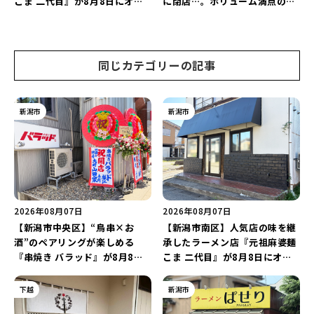
こま 二代目』が8月8日にオー
に閉店…。ボリューム満点の名
プン！多くのファンに親しまれ
店が幕を閉じる。
た「麻婆麺」を復刻♪
同じカテゴリーの記事
新潟市
新潟市
2026年08月07日
2026年08月07日
【新潟市中央区】“鳥串×お
【新潟市南区】人気店の味を継
酒”のペアリングが楽しめる
承したラーメン店『元祖麻婆麺
『串焼き バラッド』が8月8日
こま 二代目』が8月8日にオー
にオープン！厳選した地酒もラ
プン！多くのファンに親しまれ
インアップ♪
た「麻婆麺」を復刻♪
下越
新潟市