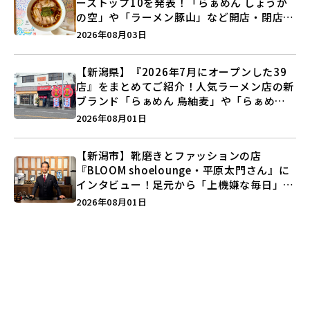
ーストップ10を発表！「らぁめん しょうが
の空」や「ラーメン豚山」など開店・閉店の
注目記事をランキングでご紹介♪
2026年08月03日
【新潟県】『2026年7月にオープンした39
店』をまとめてご紹介！人気ラーメン店の新
ブランド「らぁめん 鳥紬麦」や「らぁめん
しょうがの空」など盛りだくさん♪
2026年08月01日
【新潟市】靴磨きとファッションの店
『BLOOM shoelounge・平原太門さん』に
インタビュー！足元から「上機嫌な毎日」を
つくる装いの提案とは？
2026年08月01日