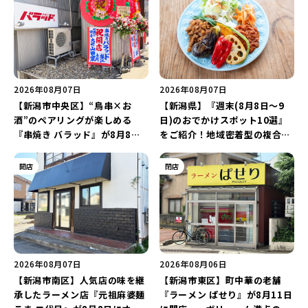
2026年08月07日
2026年08月07日
【新潟市中央区】“鳥串×お
【新潟県】『週末(8月8日～9
酒”のペアリングが楽しめる
日)のおでかけスポット10選』
『串焼き バラッド』が8月8日
をご紹介！地域密着型の複合施
にオープン！厳選した地酒もラ
設「めぐり舎」や「シーナシー
インアップ♪
ナ丸大新潟のサマーフェスタ
開店
閉店
2026」がおすすめ♪
2026年08月07日
2026年08月06日
【新潟市南区】人気店の味を継
【新潟市東区】町中華の老舗
承したラーメン店『元祖麻婆麺
『ラーメン ぱせり』が8月11日