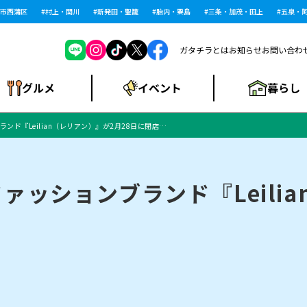
西蒲区
村上・関川
新発田・聖籠
胎内・粟島
三条・加茂・田上
五泉・阿賀
ガタチラとは
お知らせ
お問い合わ
暮らし
グルメ
イベント
ンド『Leilian（レリアン）』が2月28日に閉店…
ショッピングモー
戸建住宅・マンショ
住宅メーカー・工
食品メーカー・県
特集・まとめ記
ル・大型施設
ン・土地
下越
閉店
現地レポート
祭り・伝統行事
インタビュー
中越
和食
趣味・展示会
務店
産品
事
ァッションブランド『Leilia
にいがた酒の陣・新
め
トネス・ジム
キャンペーン
閉店まとめ
開店まとめ
観光スポット
新潟市・開店
閉店まとめ
温泉・入浴
新潟市・閉店
人気記事まとめ
ホテル
長岡市・開店
旅館
定食
水
生活サービス
潟酒月
ランチ
リニック
メン・閉店
イオンモール
ラブラ万代・ラブラ2
ビルボードプレイ
新車・中古車・カー用品
旅行・レジャー
家電・携帯電話