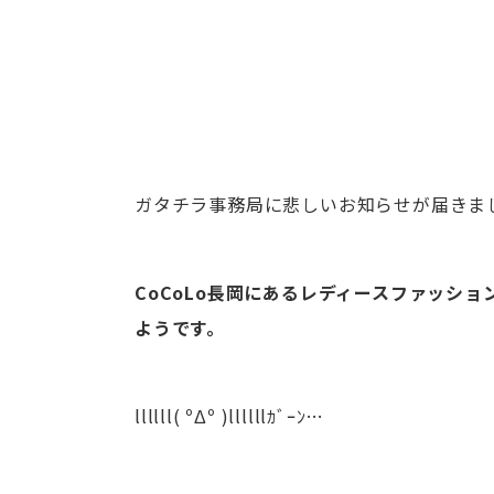
ガタチラ事務局に悲しいお知らせが届きま
CoCoLo長岡にあるレディースファッション
ようです。
llllll( ºΔº )llllllｶﾞｰﾝ…