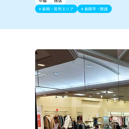
中越
閉店
新潟市中央区
ご当地グルメ
セミナー・講演会
新潟市東区
食べ歩き
子ども向け
テイクアウ
新潟市西
花火
イベント
求人
官公庁・自治体
長岡・見附エリア
長岡市・閉店
新発田・聖籠
デカ盛り・大盛り
胎内・粟島
旨辛・激辛
三条・加
定食
火曜セール
オープン・リニューアルセ
柏崎・刈羽・出雲崎
ビアガーデン・暑気払い
上越・妙高・糸魚
忘新年会・歓