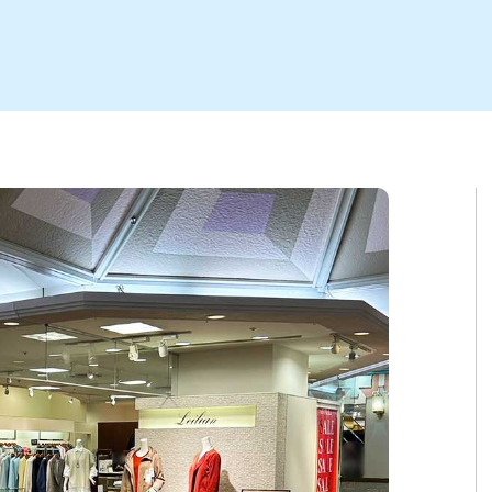
ト
区
大会
新潟市北区
季節・期間限定
入場無料
新潟市南区
住宅展示場
カフェ
新潟市江南区
完成見学会
居酒屋・バー
学生スポーツ
新潟市秋葉区
焼肉
パスタ
ア
新潟市 チラシ
長岡・見附 チラシ
上越・妙高・糸魚川 チラシ
茂・田上
・町定食
五泉・阿賀野・阿賀
海鮮・鮨
そば・うどん
燕・弥彦
日本酒・新潟清酒
長岡・見附
小千谷
ワイン
ール
周年祭・感謝祭セール
年末・初売りセール
川
送迎会