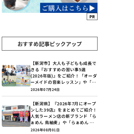
PR
おすすめ記事ピックアップ
【新潟市】大人も子どもも成長で
きる『おすすめの習い事5選
(2026年版)』をご紹介！「オーダ
ーメイドの音楽レッスン」や「本
格キックボクシング」で新しい自
2026年07月24日
分を見つけよう♪
【新潟県】『2026年7月にオープ
ンした39店』をまとめてご紹介！
人気ラーメン店の新ブランド「ら
ぁめん 鳥紬麦」や「らぁめん し
ょうがの空」など盛りだくさん♪
2026年08月01日