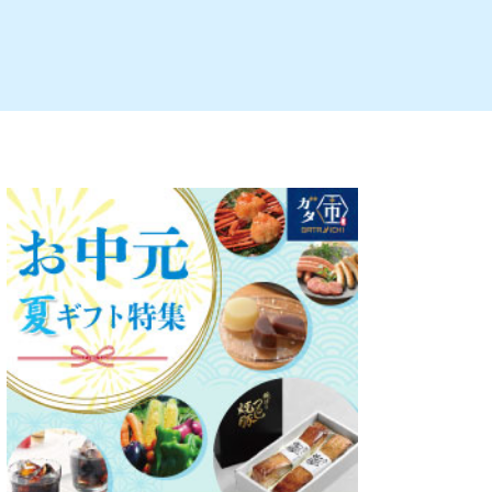
ルビレックス
新潟市西蒲区
パン・ベーカリー
村上・関川
タレカツ・豚カツ
注目 チラシ
週末セール
・十日町・津南
・クラフトビール
魚沼・南魚沼・湯沢
ケーキ・パフェ