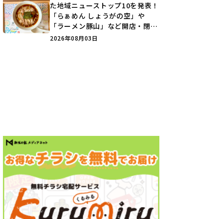
た地域ニューストップ10を発表！
「らぁめん しょうがの空」や
「ラーメン豚山」など開店・閉店
の注目記事をランキングでご紹介
2026年08月03日
♪