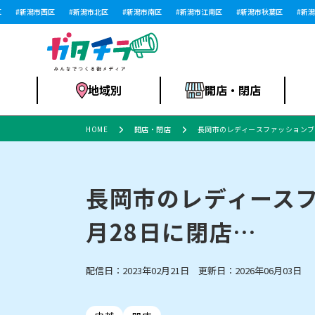
新潟市西区
新潟市北区
新潟市南区
新潟市江南区
新潟市秋葉区
新潟市
地域別
開店・閉店
HOME
開店・閉店
長岡市のレディースファッションブラ
食品スーパー・コ
新潟市
開店
ラーメン
体験・販売
施設・ショップ
特売セール
ンビニ
長岡市のレディースフ
月28日に閉店…
リニューアル・移転
習い事・塾
セツコママ
アパレル・雑貨
ランキング
休業
新潟人
開店まと
フィッ
ファッション
佐渡
スイーツ
スポーツ
上越市・閉店
スキー場
リユース・買取
ラーメン・開店
病院・ク
ラー
配信日：2023年02月21日 更新日：2026年06月03日
リバーサイド千秋
パティオPATIO
インテリア・雑貨
外食・テイクアウト