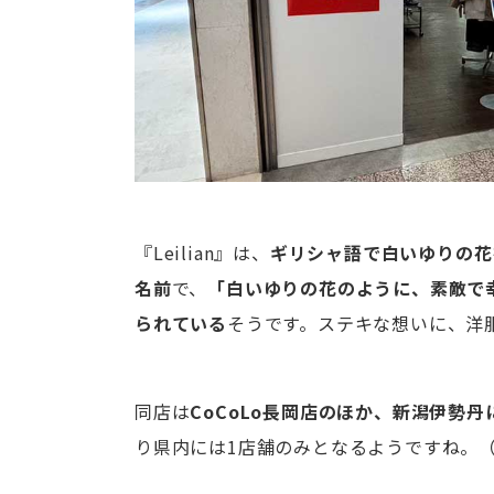
『Leilian』は、
ギリシャ語で白いゆりの花を
名前
で、
「白いゆりの花のように、素敵で
られている
そうです。ステキな想いに、洋
同店は
CoCoLo長岡店のほか、新潟伊勢
り県内には1店舗のみとなるようですね。（2