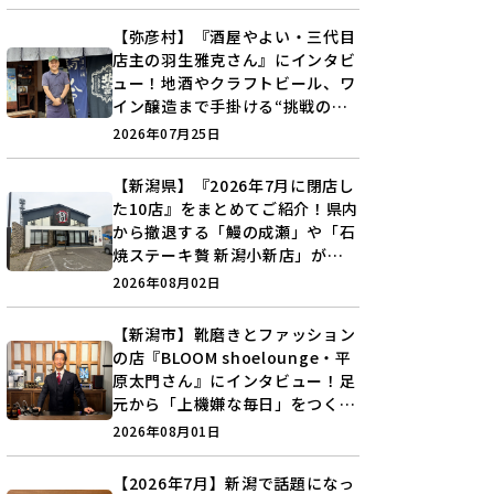
【弥彦村】『酒屋やよい・三代目
店主の羽生雅克さん』にインタビ
ュー！地酒やクラフトビール、ワ
イン醸造まで手掛ける“挑戦の歴
史”に迫る♪
2026年07月25日
【新潟県】『2026年7月に閉店し
た10店』をまとめてご紹介！県内
から撤退する「鰻の成瀬」や「石
焼ステーキ贅 新潟小新店」が営
業に幕…。
2026年08月02日
【新潟市】靴磨きとファッション
の店『BLOOM shoelounge・平
原太門さん』にインタビュー！足
元から「上機嫌な毎日」をつくる
装いの提案とは？
2026年08月01日
【2026年7月】新潟で話題になっ