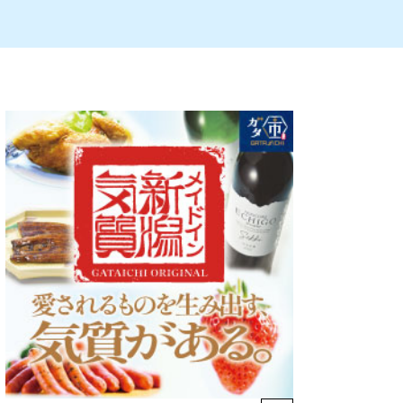
ルビレックス
新潟市西蒲区
パン・ベーカリー
村上・関川
タレカツ・豚カツ
注目 チラシ
週末セール
・十日町・津南
・クラフトビール
魚沼・南魚沼・湯沢
ケーキ・パフェ