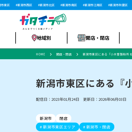
東区
新潟市西区
新潟市北区
新潟市南区
新潟市江南区
新潟市秋葉区
地域別
開店・閉店
HOME
開店・閉店
新潟市東区にある『小木曽製粉所 
食品スーパー・コ
新潟市
開店
ラーメン
体験・販売
施設・ショップ
特売セール
ンビニ
新潟市東区にある『小
配信日：2023年01月24日 更新日：2026年06月03日
リニューアル・移転
習い事・塾
セツコママ
アパレル・雑貨
ランキング
休業
新潟人
開店まと
フィッ
ファッション
佐渡
スイーツ
スポーツ
上越市・閉店
スキー場
リユース・買取
ラーメン・開店
病院・ク
ラー
リバーサイド千秋
パティオPATIO
新潟市
閉店
新潟市東区エリア
新潟市・閉店
インテリア・雑貨
外食・テイクアウト