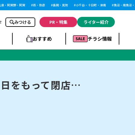
・阿賀野・阿賀
燕・弥彦
長岡・見附
小千谷・十日町・津南
魚沼・南魚沼・湯沢
みつける
PR・特集
ライター紹介
せ
おすすめ
チラシ情報
ドラッグストア・ホ
ライブ・コンサー
ームセンター
上越
洋食
ト
1日をもって閉店…
まとめ
族館
長岡市・閉店
リラクゼーション・整体
ラーメンまとめ
上越市・開店
飲食店まとめ
スBP
新潟伊勢丹
ピア万代
冠婚葬祭
習い事・塾
通販・EC