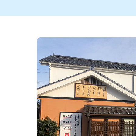
新潟市中央区
ご当地グルメ
セミナー・講演会
新潟市東区
食べ歩き
子ども向け
テイクアウ
新潟市西
花火
イベント
求人
官公庁・自治体
新発田・聖籠
デカ盛り・大盛り
胎内・粟島
旨辛・激辛
三条・加
定食
火曜セール
オープン・リニューアルセ
柏崎・刈羽・出雲崎
ビアガーデン・暑気払い
上越・妙高・糸魚
忘新年会・歓