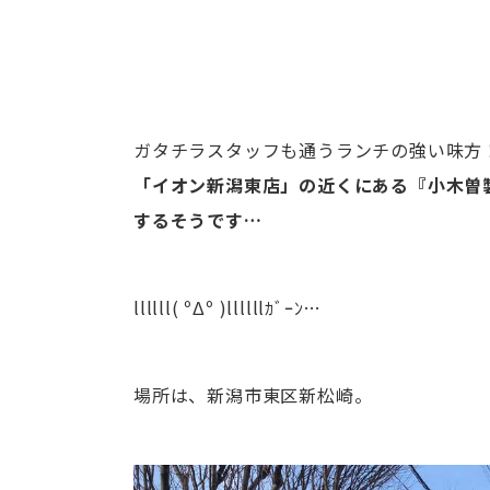
ガタチラスタッフも通うランチの強い味方
「イオン新潟東店」の近くにある『小木曽製
するそうです…
llllll( ºΔº )llllllｶﾞｰﾝ…
場所は、新潟市東区新松崎。