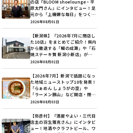
の店『BLOOM shoelounge・平
原太門さん』にインタビュー！足
元から「上機嫌な毎日」をつくる
装いの提案とは？
2026年08月01日
【新潟県】『2026年7月に閉店し
た10店』をまとめてご紹介！県内
から撤退する「鰻の成瀬」や「石
焼ステーキ贅 新潟小新店」が営
業に幕…。
2026年08月02日
【2026年7月】新潟で話題になっ
た地域ニューストップ10を発表！
「らぁめん しょうがの空」や
「ラーメン豚山」など開店・閉店
の注目記事をランキングでご紹介
2026年08月03日
♪
【弥彦村】『酒屋やよい・三代目
店主の羽生雅克さん』にインタビ
ュー！地酒やクラフトビール、ワ