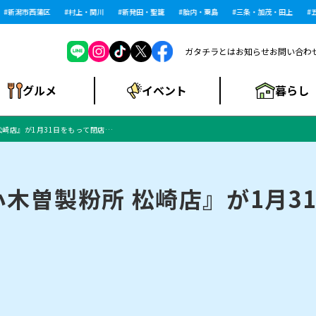
新潟市西蒲区
村上・関川
新発田・聖籠
胎内・粟島
三条・加茂・田上
五泉
ガタチラとは
お知らせ
お問い合わ
暮らし
グルメ
イベント
松崎店』が1月31日をもって閉店…
ショッピングモー
戸建住宅・マンショ
住宅メーカー・工
食品メーカー・県
特集・まとめ記
ル・大型施設
ン・土地
下越
閉店
現地レポート
祭り・伝統行事
インタビュー
中越
和食
趣味・展示会
務店
産品
事
木曽製粉所 松崎店』が1月3
にいがた酒の陣・新
め
トネス・ジム
キャンペーン
閉店まとめ
開店まとめ
観光スポット
新潟市・開店
閉店まとめ
温泉・入浴
新潟市・閉店
人気記事まとめ
ホテル
長岡市・開店
旅館
定食
水
生活サービス
潟酒月
ランチ
リニック
メン・閉店
イオンモール
ラブラ万代・ラブラ2
ビルボードプレイ
新車・中古車・カー用品
旅行・レジャー
家電・携帯電話