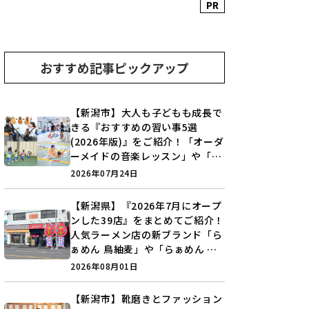
PR
おすすめ記事ピックアップ
【新潟市】大人も子どもも成長で
きる『おすすめの習い事5選
(2026年版)』をご紹介！「オーダ
ーメイドの音楽レッスン」や「本
格キックボクシング」で新しい自
2026年07月24日
分を見つけよう♪
【新潟県】『2026年7月にオープ
ンした39店』をまとめてご紹介！
人気ラーメン店の新ブランド「ら
ぁめん 鳥紬麦」や「らぁめん し
ょうがの空」など盛りだくさん♪
2026年08月01日
【新潟市】靴磨きとファッション