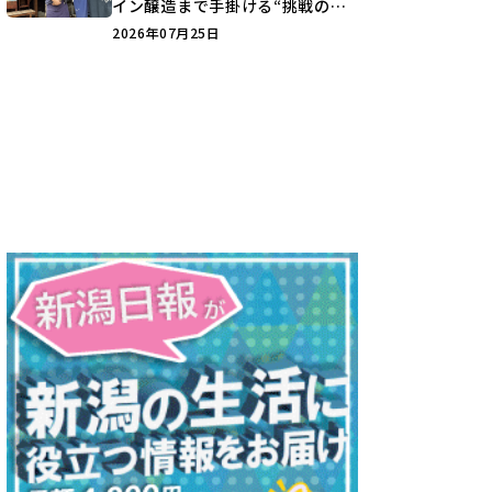
イン醸造まで手掛ける“挑戦の歴
史”に迫る♪
2026年07月25日