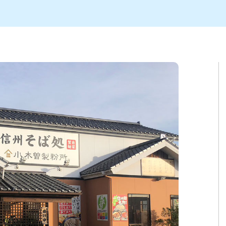
ト
区
大会
新潟市北区
季節・期間限定
入場無料
新潟市南区
住宅展示場
カフェ
新潟市江南区
完成見学会
居酒屋・バー
学生スポーツ
新潟市秋葉区
焼肉
パスタ
ア
新潟市 チラシ
長岡・見附 チラシ
上越・妙高・糸魚川 チラシ
茂・田上
・町定食
五泉・阿賀野・阿賀
海鮮・鮨
そば・うどん
燕・弥彦
日本酒・新潟清酒
長岡・見附
小千谷
ワイン
ール
周年祭・感謝祭セール
年末・初売りセール
川
送迎会