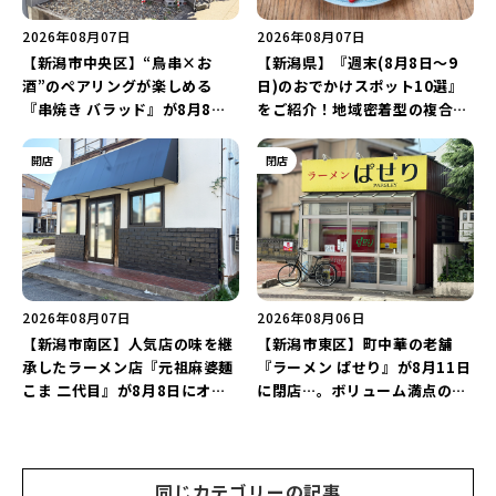
2026年08月07日
2026年08月07日
【新潟市中央区】“鳥串×お
【新潟県】『週末(8月8日～9
酒”のペアリングが楽しめる
日)のおでかけスポット10選』
『串焼き バラッド』が8月8日
をご紹介！地域密着型の複合施
にオープン！厳選した地酒もラ
設「めぐり舎」や「シーナシー
インアップ♪
ナ丸大新潟のサマーフェスタ
開店
閉店
2026」がおすすめ♪
2026年08月07日
2026年08月06日
【新潟市南区】人気店の味を継
【新潟市東区】町中華の老舗
承したラーメン店『元祖麻婆麺
『ラーメン ぱせり』が8月11日
こま 二代目』が8月8日にオー
に閉店…。ボリューム満点の名
プン！多くのファンに親しまれ
店が幕を閉じる。
た「麻婆麺」を復刻♪
同じカテゴリーの記事