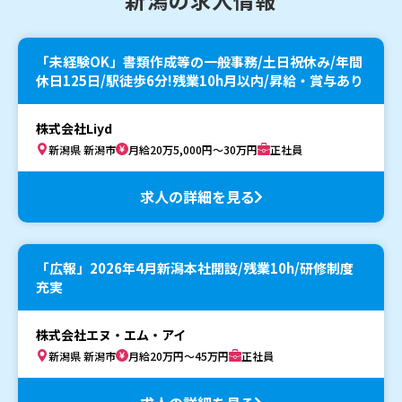
「未経験OK」書類作成等の一般事務/土日祝休み/年間
休日125日/駅徒歩6分!残業10h月以内/昇給・賞与あり
株式会社Liyd
新潟県 新潟市
月給20万5,000円～30万円
正社員
求人の詳細を見る
「広報」2026年4月新潟本社開設/残業10h/研修制度
充実
株式会社エヌ・エム・アイ
新潟県 新潟市
月給20万円～45万円
正社員