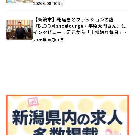
注目記事をランキングでご紹介♪
2026年08月03日
【新潟市】靴磨きとファッションの店
『BLOOM shoelounge・平原太門さん』に
インタビュー！足元から「上機嫌な毎日」を
つくる装いの提案とは？
2026年08月01日