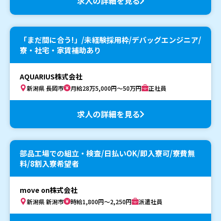
求人の詳細を見る
「まだ間に合う!」/未経験採用枠/デバッグエンジニア/
寮・社宅・家賃補助あり
AQUARIUS株式会社
新潟県 長岡市
月給28万5,000円～50万円
正社員
求人の詳細を見る
部品工場での組立・検査/日払いOK/即入寮可/寮費無
料/8割入寮希望者
move on株式会社
新潟県 新潟市
時給1,800円～2,250円
派遣社員