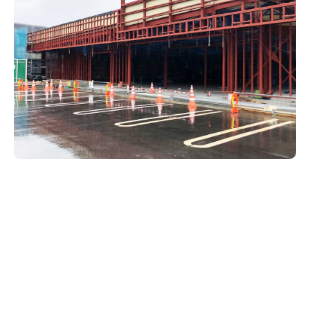
新潟市南区
カフェ
住宅展示場
居酒屋・バー
新潟市江南区
完成見学会
焼肉
学生スポーツ
新潟市秋葉区
パスタ
アルビレックス
新潟市西蒲区
ビルボードプレイスBP
新潟伊勢丹
ピア万代
官公庁・自治体
新潟市 チラシ
長岡・見附 チラシ
村上・関川
パン・ベーカリー
新発田・聖籠
タレカツ・豚カツ
胎内・粟島
デカ盛り・大盛り
リバーサイド千秋
パティオPATIO
上越・妙高・糸魚川 チラシ
注目 チラシ
週末セール
三条・加茂・田上
旨辛・激辛
定食・町定食
五泉・阿賀野・阿賀
海鮮・鮨
燕・弥彦
そば・うどん
火曜セール
オープン・リニューアルセール
長岡・見附
日本酒・新潟清酒
小千谷・十日町・津南
ワイン・クラフトビール
魚沼・南魚沼・湯沢
周年祭・感謝祭セール
年末・初売りセール
柏崎・刈羽・出雲崎
ケーキ・パフェ
ビアガーデン・暑気払い
上越・妙高・糸魚川
忘新年会・歓送迎会