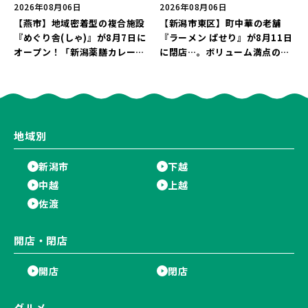
2026年08月06日
2026年08月06日
【燕市】地域密着型の複合施設
【新潟市東区】町中華の老舗
『めぐり舎(しゃ)』が8月7日に
『ラーメン ぱせり』が8月11日
オープン！「新潟薬膳カレー
に閉店…。ボリューム満点の名
Ricca」のレシピを受け継いだ
店が幕を閉じる。
メニューや漆喰アートを楽しも
う♪
地域別
新潟市
下越
中越
上越
佐渡
開店・閉店
開店
閉店
グルメ