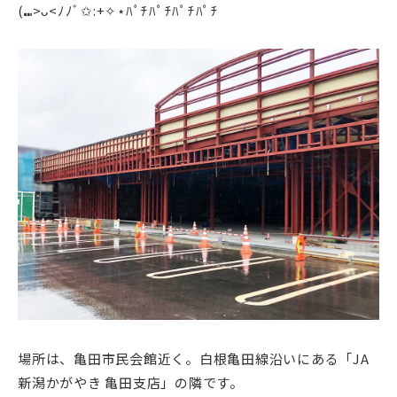
(⑉>ᴗ<ﾉﾉﾞ✩:+✧︎⋆ﾊﾟﾁﾊﾟﾁﾊﾟﾁﾊﾟﾁ
場所は、亀田市民会館近く。白根亀田線沿いにある「JA
新潟かがやき 亀田支店」の隣です。