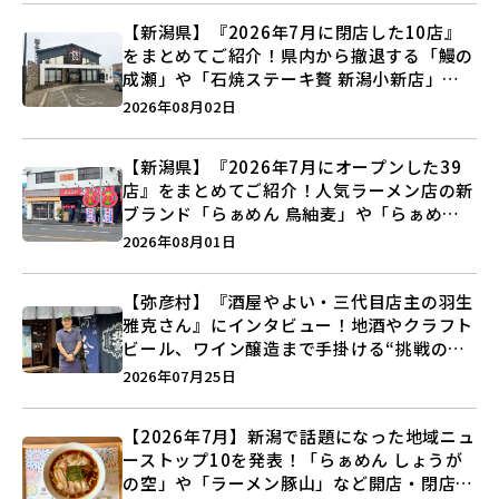
【新潟県】『2026年7月に閉店した10店』
をまとめてご紹介！県内から撤退する「鰻の
成瀬」や「石焼ステーキ贅 新潟小新店」が
営業に幕…。
2026年08月02日
【新潟県】『2026年7月にオープンした39
店』をまとめてご紹介！人気ラーメン店の新
ブランド「らぁめん 鳥紬麦」や「らぁめん
しょうがの空」など盛りだくさん♪
2026年08月01日
【弥彦村】『酒屋やよい・三代目店主の羽生
雅克さん』にインタビュー！地酒やクラフト
ビール、ワイン醸造まで手掛ける“挑戦の歴
史”に迫る♪
2026年07月25日
【2026年7月】新潟で話題になった地域ニュ
ーストップ10を発表！「らぁめん しょうが
の空」や「ラーメン豚山」など開店・閉店の