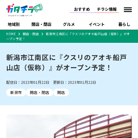
おすすめ
チラシ情報
地域別
開店・閉店
グルメ
イベント
暮らし
HOME
開店・閉店
新潟市江南区に『クスリのアオキ船戸山店（仮称）』がオ
ープン予定！
食品スーパー・コンビ
戸建住宅・マンショ
特売セール
インタビュー
ニ
ン・土地
住宅メーカー・工務
新潟市江南区に『クスリのアオキ船戸
新潟市
開店
ラーメン
体験・販売
施設・ショップ
下越
閉店
現地レポート
祭り・伝統行事
店
山店（仮称）』がオープン予定！
ショッピングモール・
ドラッグストア・ホーム
特集・まとめ記事
大型施設
センター
食品メーカー・県産
リニューアル・移転
休業
開店まとめ
閉店まとめ
中越
和食
趣味・展示会
上越
洋食
ライブ・コンサート
配信日：2023年01月22日 更新日：2023年01月22日
品
新潟市・開店
新潟市・閉店
長岡市・開店
新潟市
開店・閉店
開店
セツコママ
ランキング
新潟人
キャンペーン
ファッション
生活サービス
長岡市・閉店
上越市・開店
上越市・閉店
開店まとめ
閉店まとめ
人気記事まとめ
定食まとめ
にいがた酒の陣・新潟
習い事・塾
アパレル・雑貨
フィットネス・ジム
佐渡
スイーツ
スポーツ
ランチ
ラーメン・開店
ラーメン・閉店
酒月
ラーメンまとめ
飲食店まとめ
観光スポット
温泉・入浴
ホテル
旅館
水族館
インテリア・雑貨
外食・テイクアウト
リラクゼーション・整体
スキー場
リユース・買取
新車・中古車・カー用品
旅行・レジャー
家電・携帯電話
新潟市中央区
ご当地グルメ
セミナー・講演会
新潟市東区
食べ歩き
子ども向け
テイクアウト
新潟市西区
花火大会
新潟市北区
季節・期間限定
入場無料
病院・クリニック
イオンモール
ラブラ万代・ラブラ2
冠婚葬祭
習い事・塾
通販・EC
イベント
求人