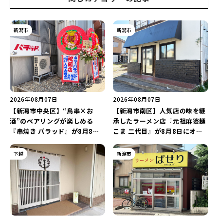
新潟市
新潟市
2026年08月07日
2026年08月07日
【新潟市中央区】“鳥串×お
【新潟市南区】人気店の味を継
酒”のペアリングが楽しめる
承したラーメン店『元祖麻婆麺
『串焼き バラッド』が8月8日
こま 二代目』が8月8日にオー
にオープン！厳選した地酒もラ
プン！多くのファンに親しまれ
インアップ♪
た「麻婆麺」を復刻♪
下越
新潟市