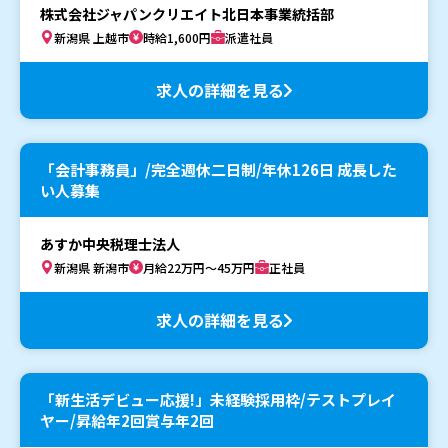
株式会社ジャパンクリエイト北日本事業統括部
新潟県 上越市
時給1,600円
派遣社員
求人の詳細を見る
「会計事務員」/完全週休二日制/年休126日 成長した
い人募集
あすか中央税理士法人
新潟県 新潟市
月給22万円～45万円
正社員
求人の詳細を見る
「新生活デビュー応援!」未経験採用枠/テストプレイ
ヤー/昇給年2回賞与年2回