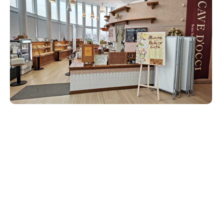
新潟市南区
カフェ
住宅展示場
居酒屋・バー
新潟市江南区
完成見学会
焼肉
学生スポーツ
新潟市秋葉区
パスタ
アルビレックス
新潟市西蒲区
ビルボードプレイスBP
新潟伊勢丹
ピア万代
官公庁・自治体
新潟市 チラシ
長岡・見附 チラシ
村上・関川
パン・ベーカリー
新発田・聖籠
タレカツ・豚カツ
胎内・粟島
デカ盛り・大盛り
リバーサイド千秋
パティオPATIO
上越・妙高・糸魚川 チラシ
注目 チラシ
週末セール
三条・加茂・田上
旨辛・激辛
定食・町定食
五泉・阿賀野・阿賀
海鮮・鮨
燕・弥彦
そば・うどん
火曜セール
オープン・リニューアルセール
長岡・見附
日本酒・新潟清酒
小千谷・十日町・津南
ワイン・クラフトビール
魚沼・南魚沼・湯沢
周年祭・感謝祭セール
年末・初売りセール
柏崎・刈羽・出雲崎
ケーキ・パフェ
ビアガーデン・暑気払い
上越・妙高・糸魚川
忘新年会・歓送迎会