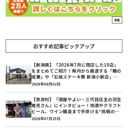
PR
おすすめ記事ピックアップ
【新潟県】『2026年7月に閉店した10店』
をまとめてご紹介！県内から撤退する「鰻の
成瀬」や「石焼ステーキ贅 新潟小新店」が
営業に幕…。
2026年08月02日
【弥彦村】『酒屋やよい・三代目店主の羽生
雅克さん』にインタビュー！地酒やクラフト
ビール、ワイン醸造まで手掛ける“挑戦の歴
史”に迫る♪
2026年07月25日