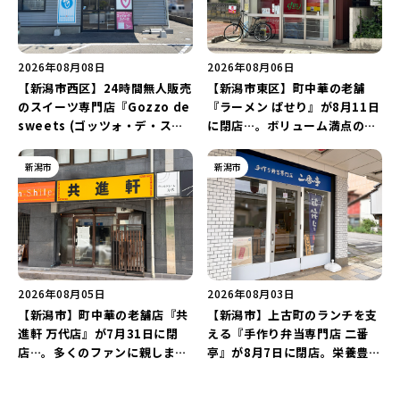
2026年08月08日
2026年08月06日
【新潟市西区】24時間無人販売
【新潟市東区】町中華の老舗
のスイーツ専門店『Gozzo de
『ラーメン ぱせり』が8月11日
sweets (ゴッツォ・デ・スイ
に閉店…。ボリューム満点の名
ーツ) 新潟本店』が8月9日に閉
店が幕を閉じる。
店…。一部商品は姉妹店で販売
新潟市
新潟市
継続！
2026年08月05日
2026年08月03日
【新潟市】町中華の老舗店『共
【新潟市】上古町のランチを支
進軒 万代店』が7月31日に閉
える『手作り弁当専門店 二番
店…。多くのファンに親しまれ
亭』が8月7日に閉店。栄養豊富
た名店が長年の営業に幕。
な「日替わり弁当」が食べ納め
に…。