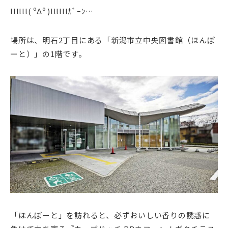
llllll( ºΔº )
llllll
ｶﾞｰﾝ
…
場所は、明石2丁目にある「新潟市立中央図書館（ほんぽ
ーと）」の1階です。
「ほんぽーと」を訪れると、必ずおいしい香りの誘惑に