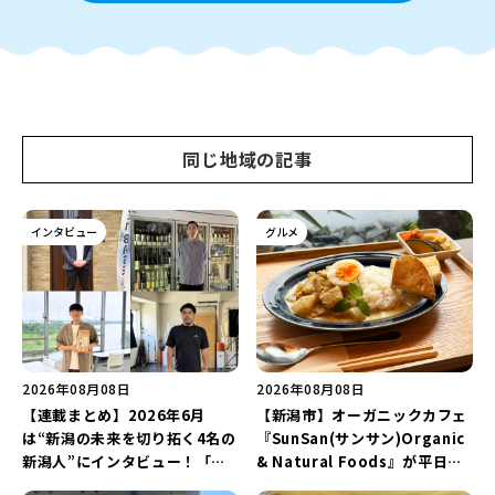
同じ地域の記事
インタビュー
グルメ
2026年08月08日
2026年08月08日
【連載まとめ】2026年6月
【新潟市】オーガニックカフェ
は“新潟の未来を切り拓く4名の
『SunSan(サンサン)Organic
新潟人”にインタビュー！「学
& Natural Foods』が平日ラ
生起業家」や「料理専門のフォ
ンチも7月24日からスタート！