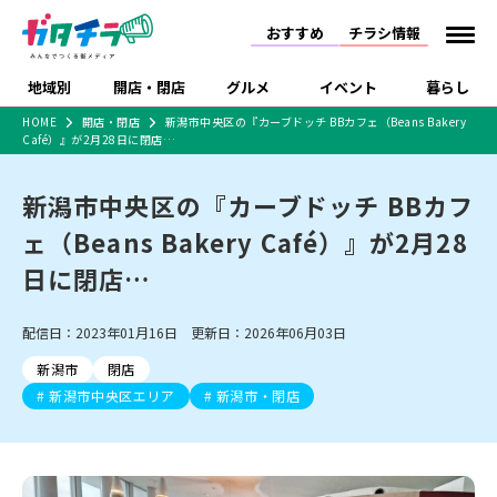
おすすめ
チラシ情報
地域別
開店・閉店
グルメ
イベント
暮らし
HOME
開店・閉店
新潟市中央区の『カーブドッチ BBカフェ（Beans Bakery
Café）』が2月28日に閉店…
食品スーパー・コンビ
戸建住宅・マンショ
特売セール
インタビュー
ニ
ン・土地
住宅メーカー・工務
新潟市中央区の『カーブドッチ BBカフ
新潟市
開店
ラーメン
体験・販売
施設・ショップ
下越
閉店
現地レポート
祭り・伝統行事
店
ェ（Beans Bakery Café）』が2月28
ショッピングモール・
ドラッグストア・ホーム
特集・まとめ記事
大型施設
センター
日に閉店…
食品メーカー・県産
リニューアル・移転
休業
開店まとめ
閉店まとめ
中越
和食
趣味・展示会
上越
洋食
ライブ・コンサート
品
新潟市・開店
新潟市・閉店
長岡市・開店
配信日：2023年01月16日 更新日：2026年06月03日
セツコママ
ランキング
新潟人
キャンペーン
ファッション
生活サービス
長岡市・閉店
上越市・開店
上越市・閉店
開店まとめ
閉店まとめ
人気記事まとめ
定食まとめ
新潟市
閉店
にいがた酒の陣・新潟
習い事・塾
アパレル・雑貨
フィットネス・ジム
佐渡
スイーツ
スポーツ
ランチ
ラーメン・開店
ラーメン・閉店
酒月
新潟市中央区エリア
新潟市・閉店
ラーメンまとめ
飲食店まとめ
観光スポット
温泉・入浴
ホテル
旅館
水族館
インテリア・雑貨
外食・テイクアウト
リラクゼーション・整体
スキー場
リユース・買取
新車・中古車・カー用品
旅行・レジャー
家電・携帯電話
新潟市中央区
ご当地グルメ
セミナー・講演会
新潟市東区
食べ歩き
子ども向け
テイクアウト
新潟市西区
花火大会
新潟市北区
季節・期間限定
入場無料
病院・クリニック
イオンモール
ラブラ万代・ラブラ2
冠婚葬祭
習い事・塾
通販・EC
イベント
求人