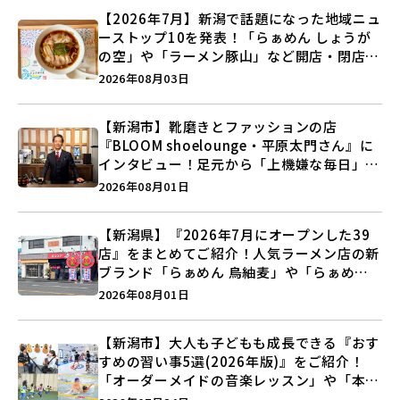
【2026年7月】新潟で話題になった地域ニュ
ーストップ10を発表！「らぁめん しょうが
の空」や「ラーメン豚山」など開店・閉店の
注目記事をランキングでご紹介♪
2026年08月03日
【新潟市】靴磨きとファッションの店
『BLOOM shoelounge・平原太門さん』に
インタビュー！足元から「上機嫌な毎日」を
つくる装いの提案とは？
2026年08月01日
【新潟県】『2026年7月にオープンした39
店』をまとめてご紹介！人気ラーメン店の新
ブランド「らぁめん 鳥紬麦」や「らぁめん
しょうがの空」など盛りだくさん♪
2026年08月01日
【新潟市】大人も子どもも成長できる『おす
すめの習い事5選(2026年版)』をご紹介！
「オーダーメイドの音楽レッスン」や「本格
キックボクシング」で新しい自分を見つけよ