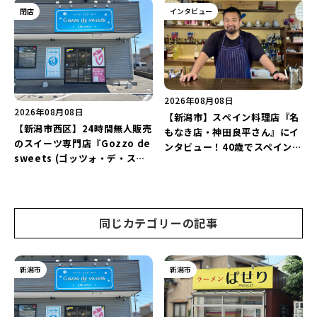
トグラファー」など要チェック
「抗酸化☆レモンチキンカレ
閉店
インタビュー
♪
ー」と「美容と健康を考えたプ
レートランチ」を実食レポート
♪
2026年08月08日
2026年08月08日
【新潟市】スペイン料理店『名
【新潟市西区】24時間無人販売
もなき店・神田良平さん』にイ
のスイーツ専門店『Gozzo de
ンタビュー！40歳でスペインへ
sweets (ゴッツォ・デ・スイ
渡り、“美食の街”の魅力を古町
ーツ) 新潟本店』が8月9日に閉
で届ける♪
店…。一部商品は姉妹店で販売
継続！
同じカテゴリーの記事
新潟市
新潟市