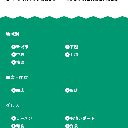
た名店が長年の営業に幕。
な「日替わり弁当」が食べ納め
に…。
地域別
新潟市
下越
中越
上越
佐渡
開店・閉店
開店
閉店
グルメ
ラーメン
現地レポート
和食
洋食