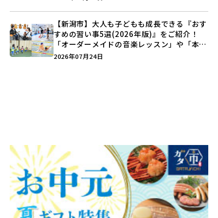
【新潟市】大人も子どもも成長できる『おす
すめの習い事5選(2026年版)』をご紹介！
「オーダーメイドの音楽レッスン」や「本格
キックボクシング」で新しい自分を見つけよ
2026年07月24日
う♪