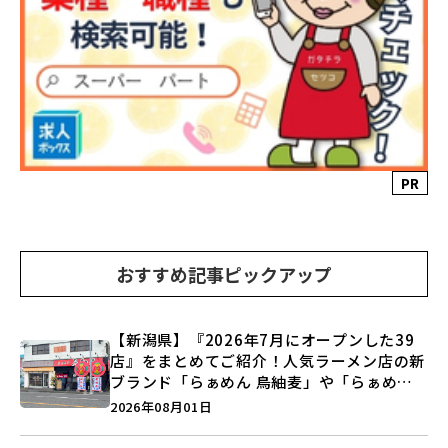
PR
おすすめ記事ピックアップ
【新潟県】『2026年7月にオープンした39
店』をまとめてご紹介！人気ラーメン店の新
ブランド「らぁめん 鳥紬麦」や「らぁめん
しょうがの空」など盛りだくさん♪
2026年08月01日