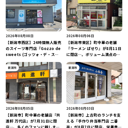
2026年08月08日
2026年08月06日
【新潟市西区】24時間無人販売
【新潟市東区】町中華の老舗
のスイーツ専門店『Gozzo de
『ラーメン ぱせり』が8月11日
sweets (ゴッツォ・デ・スイ
に閉店…。ボリューム満点の名
ーツ) 新潟本店』が8月9日に閉
店が幕を閉じる。
店…。一部商品は姉妹店で販売
新潟市
新潟市
継続！
2026年08月05日
2026年08月03日
【新潟市】町中華の老舗店『共
【新潟市】上古町のランチを支
進軒 万代店』が7月31日に閉
える『手作り弁当専門店 二番
店…。多くのファンに親しまれ
亭』が8月7日に閉店。栄養豊富