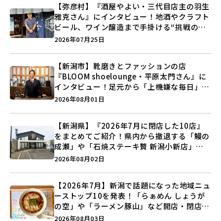
【弥彦村】『酒屋やよい・三代目店主の羽生
雅克さん』にインタビュー！地酒やクラフト
ビール、ワイン醸造まで手掛ける“挑戦の歴
史”に迫る♪
2026年07月25日
【新潟市】靴磨きとファッションの店
『BLOOM shoelounge・平原太門さん』に
インタビュー！足元から「上機嫌な毎日」を
つくる装いの提案とは？
2026年08月01日
【新潟県】『2026年7月に閉店した10店』
をまとめてご紹介！県内から撤退する「鰻の
成瀬」や「石焼ステーキ贅 新潟小新店」が
営業に幕…。
2026年08月02日
【2026年7月】新潟で話題になった地域ニュ
ーストップ10を発表！「らぁめん しょうが
の空」や「ラーメン豚山」など開店・閉店の
注目記事をランキングでご紹介♪
2026年08月03日