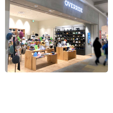
新潟市南区
カフェ
住宅展示場
居酒屋・バー
新潟市江南区
完成見学会
焼肉
学生スポーツ
新潟市秋葉区
パスタ
アルビレックス
新潟市西蒲区
ビルボードプレイスBP
新潟伊勢丹
ピア万代
官公庁・自治体
新潟市 チラシ
長岡・見附 チラシ
村上・関川
パン・ベーカリー
新発田・聖籠
タレカツ・豚カツ
胎内・粟島
デカ盛り・大盛り
リバーサイド千秋
パティオPATIO
上越・妙高・糸魚川 チラシ
注目 チラシ
週末セール
三条・加茂・田上
旨辛・激辛
定食・町定食
五泉・阿賀野・阿賀
海鮮・鮨
燕・弥彦
そば・うどん
火曜セール
オープン・リニューアルセール
長岡・見附
日本酒・新潟清酒
小千谷・十日町・津南
ワイン・クラフトビール
魚沼・南魚沼・湯沢
周年祭・感謝祭セール
年末・初売りセール
柏崎・刈羽・出雲崎
ケーキ・パフェ
ビアガーデン・暑気払い
上越・妙高・糸魚川
忘新年会・歓送迎会