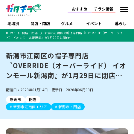
おすすめ
チラシ情報
地域別
開店・閉店
グルメ
イベント
暮らし
HOME
開店・閉店
新潟市江南区の帽子専門店『OVERRIDE（オーバーライ
ド） イオンモール新潟南』が1月29日に閉店…
食品スーパー・コンビ
戸建住宅・マンショ
特売セール
インタビュー
ニ
ン・土地
住宅メーカー・工務
新潟市江南区の帽子専門店
新潟市
開店
ラーメン
体験・販売
施設・ショップ
下越
閉店
現地レポート
祭り・伝統行事
店
『OVERRIDE（オーバーライド） イオ
ショッピングモール・
ドラッグストア・ホーム
特集・まとめ記事
大型施設
センター
ンモール新潟南』が1月29日に閉店…
食品メーカー・県産
リニューアル・移転
休業
開店まとめ
閉店まとめ
中越
和食
趣味・展示会
上越
洋食
ライブ・コンサート
品
新潟市・開店
新潟市・閉店
長岡市・開店
配信日：2023年01月14日 更新日：2026年06月03日
セツコママ
ランキング
新潟人
キャンペーン
ファッション
生活サービス
長岡市・閉店
上越市・開店
上越市・閉店
開店まとめ
閉店まとめ
人気記事まとめ
定食まとめ
新潟市
閉店
にいがた酒の陣・新潟
習い事・塾
アパレル・雑貨
フィットネス・ジム
佐渡
スイーツ
スポーツ
ランチ
ラーメン・開店
ラーメン・閉店
酒月
新潟市江南区エリア
新潟市・閉店
ラーメンまとめ
飲食店まとめ
観光スポット
温泉・入浴
ホテル
旅館
水族館
インテリア・雑貨
外食・テイクアウト
リラクゼーション・整体
スキー場
リユース・買取
新車・中古車・カー用品
旅行・レジャー
家電・携帯電話
新潟市中央区
ご当地グルメ
セミナー・講演会
新潟市東区
食べ歩き
子ども向け
テイクアウト
新潟市西区
花火大会
新潟市北区
季節・期間限定
入場無料
病院・クリニック
イオンモール
ラブラ万代・ラブラ2
冠婚葬祭
習い事・塾
通販・EC
イベント
求人