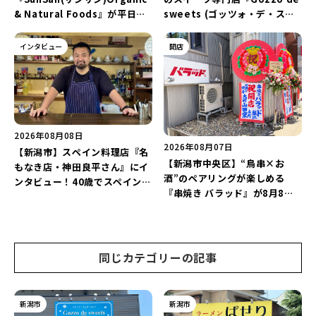
& Natural Foods』が平日ラ
sweets (ゴッツォ・デ・スイ
ンチも7月24日からスタート！
ーツ) 新潟本店』が8月9日に閉
「抗酸化☆レモンチキンカレ
店…。一部商品は姉妹店で販売
インタビュー
開店
ー」と「美容と健康を考えたプ
継続！
レートランチ」を実食レポート
♪
2026年08月08日
2026年08月07日
【新潟市】スペイン料理店『名
【新潟市中央区】“鳥串×お
もなき店・神田良平さん』にイ
酒”のペアリングが楽しめる
ンタビュー！40歳でスペインへ
『串焼き バラッド』が8月8日
渡り、“美食の街”の魅力を古町
にオープン！厳選した地酒もラ
で届ける♪
インアップ♪
同じカテゴリーの記事
新潟市
新潟市