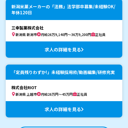
新潟米菓メーカーの「法務」法学部卒募集/未経験OK/
年休120日
三幸製菓株式会社
新潟県 新潟市
月給26万9,140円～36万9,200円
正社員
求人の詳細を見る
「定員残りわずか!」未経験採用枠/動画編集/研修充実
株式会社RIOT
新潟県 上越市
月給26万円～45万円
正社員
求人の詳細を見る