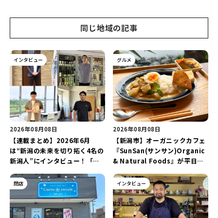
同じ地域の記事
インタビュー
グルメ
2026年08月08日
2026年08月08日
【連載まとめ】2026年6月
【新潟市】オーガニックカフェ
は“新潟の未来を切り拓く4名の
『SunSan(サンサン)Organic
新潟人”にインタビュー！「学
& Natural Foods』が平日ラ
生起業家」や「料理専門のフォ
ンチも7月24日からスタート！
トグラファー」など要チェック
「抗酸化☆レモンチキンカレ
閉店
インタビュー
♪
ー」と「美容と健康を考えたプ
レートランチ」を実食レポート
♪