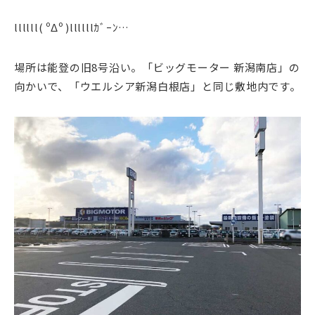
llllll( ºΔº )
llllll
ｶﾞｰﾝ
…
場所は能登の旧8号沿い。「ビッグモーター 新潟南店」の
向かいで、「ウエルシア新潟白根店」と同じ敷地内です。