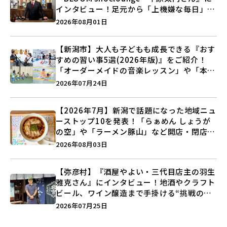
インタビュー！足元から「上機嫌な毎日」を
つくる装いの提案とは？
2026年08月01日
【新潟市】大人も子どもも成長できる『おす
すめの習い事5選(2026年版)』をご紹介！
「オーダーメイドの音楽レッスン」や「本格
キックボクシング」で新しい自分を見つけよ
2026年07月24日
う♪
【2026年7月】新潟で話題になった地域ニュ
ーストップ10を発表！「らぁめん しょうが
の空」や「ラーメン豚山」など開店・閉店の
注目記事をランキングでご紹介♪
2026年08月03日
【弥彦村】『酒屋やよい・三代目店主の羽生
雅克さん』にインタビュー！地酒やクラフト
ビール、ワイン醸造まで手掛ける“挑戦の歴
史”に迫る♪
2026年07月25日