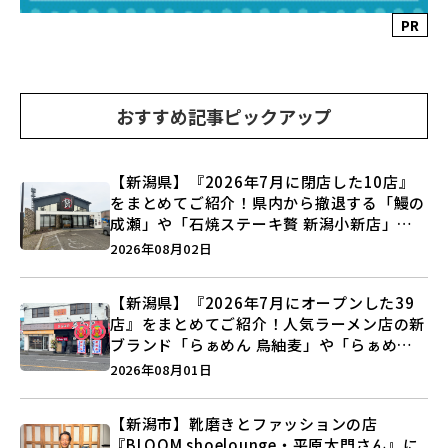
PR
おすすめ記事ピックアップ
【新潟県】『2026年7月に閉店した10店』
をまとめてご紹介！県内から撤退する「鰻の
成瀬」や「石焼ステーキ贅 新潟小新店」が
営業に幕…。
2026年08月02日
【新潟県】『2026年7月にオープンした39
店』をまとめてご紹介！人気ラーメン店の新
ブランド「らぁめん 鳥紬麦」や「らぁめん
しょうがの空」など盛りだくさん♪
2026年08月01日
【新潟市】靴磨きとファッションの店
『BLOOM shoelounge・平原太門さん』に