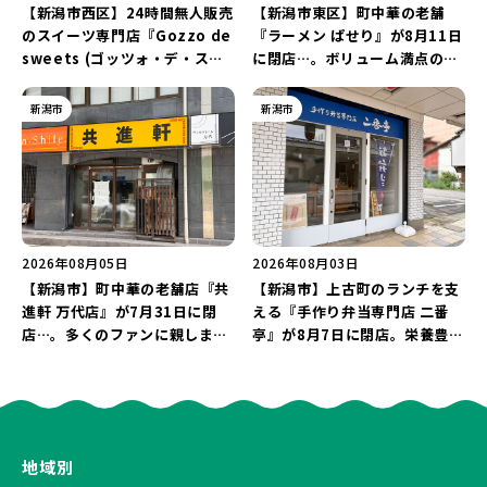
【新潟市西区】24時間無人販売
【新潟市東区】町中華の老舗
のスイーツ専門店『Gozzo de
『ラーメン ぱせり』が8月11日
sweets (ゴッツォ・デ・スイ
に閉店…。ボリューム満点の名
ーツ) 新潟本店』が8月9日に閉
店が幕を閉じる。
店…。一部商品は姉妹店で販売
新潟市
新潟市
継続！
2026年08月05日
2026年08月03日
【新潟市】町中華の老舗店『共
【新潟市】上古町のランチを支
進軒 万代店』が7月31日に閉
える『手作り弁当専門店 二番
店…。多くのファンに親しまれ
亭』が8月7日に閉店。栄養豊富
た名店が長年の営業に幕。
な「日替わり弁当」が食べ納め
に…。
地域別