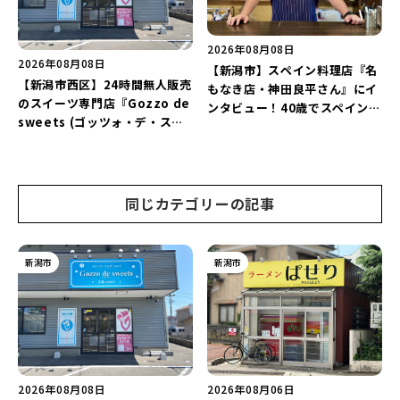
2026年08月08日
2026年08月08日
【新潟市】スペイン料理店『名
【新潟市西区】24時間無人販売
もなき店・神田良平さん』にイ
のスイーツ専門店『Gozzo de
ンタビュー！40歳でスペインへ
sweets (ゴッツォ・デ・スイ
渡り、“美食の街”の魅力を古町
ーツ) 新潟本店』が8月9日に閉
で届ける♪
店…。一部商品は姉妹店で販売
継続！
同じカテゴリーの記事
新潟市
新潟市
2026年08月08日
2026年08月06日