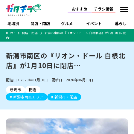
おすすめ
チラシ情報
地域別
開店・閉店
グルメ
イベント
暮らし
HOME
開店・閉店
新潟市南区の『リオン・ドール 白根北店』が1月10日に閉
店…
食品スーパー・コンビ
戸建住宅・マンショ
特売セール
インタビュー
ニ
ン・土地
住宅メーカー・工務
新潟市南区の『リオン・ドール 白根北
新潟市
開店
ラーメン
体験・販売
施設・ショップ
下越
閉店
現地レポート
祭り・伝統行事
店
店』が1月10日に閉店…
ショッピングモール・
ドラッグストア・ホーム
特集・まとめ記事
大型施設
センター
食品メーカー・県産
リニューアル・移転
休業
開店まとめ
閉店まとめ
中越
和食
趣味・展示会
上越
洋食
ライブ・コンサート
配信日：2023年01月10日 更新日：2026年06月03日
品
新潟市・開店
新潟市・閉店
長岡市・開店
新潟市
閉店
セツコママ
ランキング
新潟人
キャンペーン
ファッション
生活サービス
長岡市・閉店
上越市・開店
上越市・閉店
新潟市南区エリア
新潟市・閉店
開店まとめ
閉店まとめ
人気記事まとめ
定食まとめ
にいがた酒の陣・新潟
習い事・塾
アパレル・雑貨
フィットネス・ジム
佐渡
スイーツ
スポーツ
ランチ
ラーメン・開店
ラーメン・閉店
酒月
ラーメンまとめ
飲食店まとめ
観光スポット
温泉・入浴
ホテル
旅館
水族館
インテリア・雑貨
外食・テイクアウト
リラクゼーション・整体
スキー場
リユース・買取
新車・中古車・カー用品
旅行・レジャー
家電・携帯電話
新潟市中央区
ご当地グルメ
セミナー・講演会
新潟市東区
食べ歩き
子ども向け
テイクアウト
新潟市西区
花火大会
新潟市北区
季節・期間限定
入場無料
病院・クリニック
イオンモール
ラブラ万代・ラブラ2
冠婚葬祭
習い事・塾
通販・EC
イベント
求人