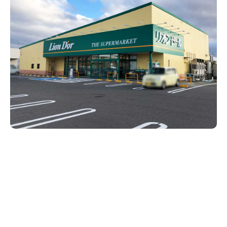
新潟市南区
カフェ
住宅展示場
居酒屋・バー
新潟市江南区
完成見学会
焼肉
学生スポーツ
新潟市秋葉区
パスタ
アルビレックス
新潟市西蒲区
ビルボードプレイスBP
新潟伊勢丹
ピア万代
官公庁・自治体
新潟市 チラシ
長岡・見附 チラシ
村上・関川
パン・ベーカリー
新発田・聖籠
タレカツ・豚カツ
胎内・粟島
デカ盛り・大盛り
リバーサイド千秋
パティオPATIO
上越・妙高・糸魚川 チラシ
注目 チラシ
週末セール
三条・加茂・田上
旨辛・激辛
定食・町定食
五泉・阿賀野・阿賀
海鮮・鮨
燕・弥彦
そば・うどん
火曜セール
オープン・リニューアルセール
長岡・見附
日本酒・新潟清酒
小千谷・十日町・津南
ワイン・クラフトビール
魚沼・南魚沼・湯沢
周年祭・感謝祭セール
年末・初売りセール
柏崎・刈羽・出雲崎
ケーキ・パフェ
ビアガーデン・暑気払い
上越・妙高・糸魚川
忘新年会・歓送迎会