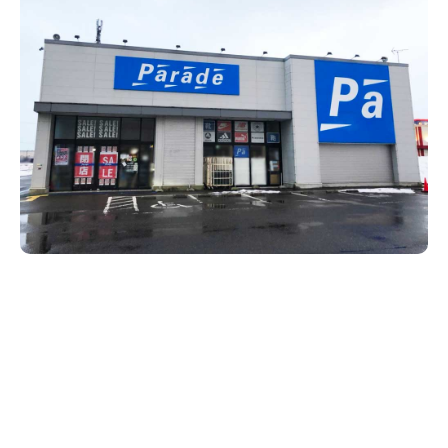
新潟市南区
カフェ
住宅展示場
居酒屋・バー
新潟市江南区
完成見学会
焼肉
学生スポーツ
新潟市秋葉区
パスタ
アルビレックス
新潟市西蒲区
ビルボードプレイスBP
新潟伊勢丹
ピア万代
官公庁・自治体
新潟市 チラシ
長岡・見附 チラシ
村上・関川
パン・ベーカリー
新発田・聖籠
タレカツ・豚カツ
胎内・粟島
デカ盛り・大盛り
リバーサイド千秋
パティオPATIO
上越・妙高・糸魚川 チラシ
注目 チラシ
週末セール
三条・加茂・田上
旨辛・激辛
定食・町定食
五泉・阿賀野・阿賀
海鮮・鮨
燕・弥彦
そば・うどん
火曜セール
オープン・リニューアルセール
長岡・見附
日本酒・新潟清酒
小千谷・十日町・津南
ワイン・クラフトビール
魚沼・南魚沼・湯沢
周年祭・感謝祭セール
年末・初売りセール
柏崎・刈羽・出雲崎
ケーキ・パフェ
ビアガーデン・暑気払い
上越・妙高・糸魚川
忘新年会・歓送迎会