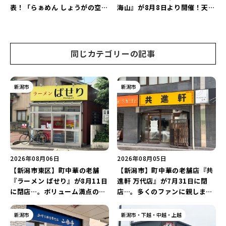
表！「らぁめん しょうがの空」
海山』が8月8日より開催！天然
や「ラーメン豚山」など開店・
雪を使った「そり遊びゲレン
閉店の注目記事をランキングで
デ」が登場♪
ご紹介♪
同じカテゴリーの記事
新潟市
新潟市
2026年08月06日
2026年08月05日
【新潟市東区】町中華の老舗
【新潟市】町中華の老舗店『共
『ラーメン ぱせり』が8月11日
進軒 万代店』が7月31日に閉
に閉店…。ボリューム満点の名
店…。多くのファンに親しまれ
店が幕を閉じる。
た名店が長年の営業に幕。
新潟市
新潟市・下越・中越・上越