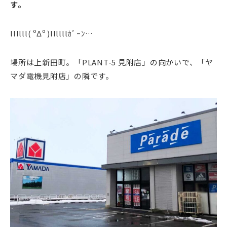
す。
llllll( ºΔº )
llllll
ｶﾞｰﾝ
…
場所は上新田町。「PLANT-5 見附店」の向かいで、「ヤ
マダ電機見附店」の隣です。