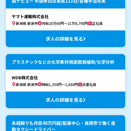
員デビュー 年間休日は実質133日/各種手当充実
ヤマト運輸株式会社
新潟県 新潟市
月給20万60円～21万8,790円
正社員
求人の詳細を見る
プラスチックなどの化学素材用途開発補助/化学分析
WDB株式会社
新潟県 新潟市
時給1,350円～1,600円
派遣社員
求人の詳細を見る
未経験でも月収40万円超/配車中心・長岡市で働く夜
勤タクシードライバー