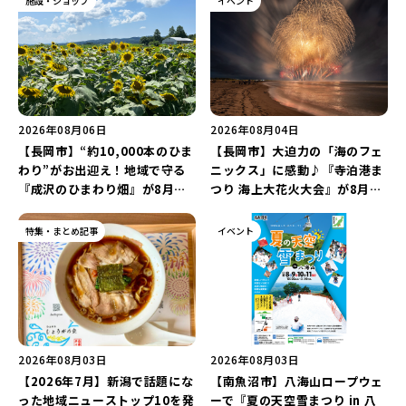
施設・ショップ
イベント
2026年08月06日
2026年08月04日
【長岡市】“約10,000本のひま
【長岡市】大迫力の「海のフェ
わり”がお出迎え！地域で守る
ニックス」に感動♪『寺泊港ま
『成沢のひまわり畑』が8月中
つり 海上大花火大会』が8月7
旬まで見頃♪夏休みは長岡の魅
日に開催！海と夜空を彩る“約
力を満喫しよう！
5,000発の花火”を楽しもう♪
特集・まとめ記事
イベント
2026年08月03日
2026年08月03日
【2026年7月】新潟で話題にな
【南魚沼市】八海山ロープウェ
った地域ニューストップ10を発
ーで『夏の天空雪まつり in 八