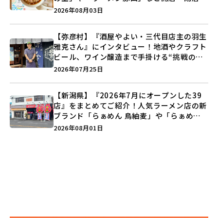
注目記事をランキングでご紹介♪
2026年08月03日
【弥彦村】『酒屋やよい・三代目店主の羽生
雅克さん』にインタビュー！地酒やクラフト
ビール、ワイン醸造まで手掛ける“挑戦の歴
史”に迫る♪
2026年07月25日
【新潟県】『2026年7月にオープンした39
店』をまとめてご紹介！人気ラーメン店の新
ブランド「らぁめん 鳥紬麦」や「らぁめん
しょうがの空」など盛りだくさん♪
2026年08月01日