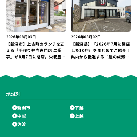
2026年08月03日
2026年08月02日
【新潟市】上古町のランチを支
【新潟県】『2026年7月に閉店
える『手作り弁当専門店 二番
した10店』をまとめてご紹介！
亭』が8月7日に閉店。栄養豊富
県内から撤退する「鰻の成瀬」
な「日替わり弁当」が食べ納め
や「石焼ステーキ贅 新潟小新
に…。
店」が営業に幕…。
地域別
新潟市
下越
中越
上越
佐渡