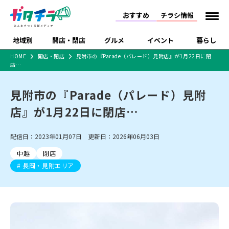
おすすめ
チラシ情報
地域別
開店・閉店
グルメ
イベント
暮らし
HOME
開店・閉店
見附市の『Parade（パレード）見附店』が1月22日に閉
店…
食品スーパー・コンビ
戸建住宅・マンショ
特売セール
インタビュー
ニ
ン・土地
住宅メーカー・工務
見附市の『Parade（パレード）見附
新潟市
開店
ラーメン
体験・販売
施設・ショップ
下越
閉店
現地レポート
祭り・伝統行事
店
店』が1月22日に閉店…
ショッピングモール・
ドラッグストア・ホーム
特集・まとめ記事
大型施設
センター
食品メーカー・県産
リニューアル・移転
休業
開店まとめ
閉店まとめ
中越
和食
趣味・展示会
上越
洋食
ライブ・コンサート
配信日：2023年01月07日 更新日：2026年06月03日
品
新潟市・開店
新潟市・閉店
長岡市・開店
中越
閉店
セツコママ
ランキング
新潟人
キャンペーン
ファッション
生活サービス
長岡市・閉店
上越市・開店
上越市・閉店
長岡・見附エリア
開店まとめ
閉店まとめ
人気記事まとめ
定食まとめ
にいがた酒の陣・新潟
習い事・塾
アパレル・雑貨
フィットネス・ジム
佐渡
スイーツ
スポーツ
ランチ
ラーメン・開店
ラーメン・閉店
酒月
ラーメンまとめ
飲食店まとめ
観光スポット
温泉・入浴
ホテル
旅館
水族館
インテリア・雑貨
外食・テイクアウト
リラクゼーション・整体
スキー場
リユース・買取
新車・中古車・カー用品
旅行・レジャー
家電・携帯電話
新潟市中央区
ご当地グルメ
セミナー・講演会
新潟市東区
食べ歩き
子ども向け
テイクアウト
新潟市西区
花火大会
新潟市北区
季節・期間限定
入場無料
病院・クリニック
イオンモール
ラブラ万代・ラブラ2
冠婚葬祭
習い事・塾
通販・EC
イベント
求人