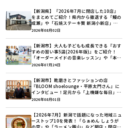
【新潟県】『2026年7月に閉店した10店』
をまとめてご紹介！県内から撤退する「鰻の
成瀬」や「石焼ステーキ贅 新潟小新店」が
営業に幕…。
2026年08月02日
【新潟市】大人も子どもも成長できる『おす
すめの習い事5選(2026年版)』をご紹介！
「オーダーメイドの音楽レッスン」や「本格
キックボクシング」で新しい自分を見つけよ
2026年07月24日
う♪
【新潟市】靴磨きとファッションの店
『BLOOM shoelounge・平原太門さん』に
インタビュー！足元から「上機嫌な毎日」を
つくる装いの提案とは？
2026年08月01日
【2026年7月】新潟で話題になった地域ニュ
ーストップ10を発表！「らぁめん しょうが
の空」や「ラーメン豚山」など開店・閉店の