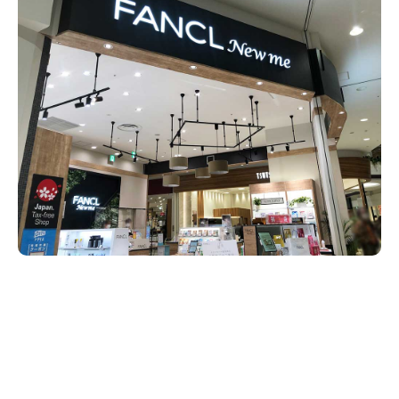
新潟市南区
カフェ
住宅展示場
居酒屋・バー
新潟市江南区
完成見学会
焼肉
学生スポーツ
新潟市秋葉区
パスタ
アルビレックス
新潟市西蒲区
ビルボードプレイスBP
新潟伊勢丹
ピア万代
官公庁・自治体
新潟市 チラシ
長岡・見附 チラシ
村上・関川
パン・ベーカリー
新発田・聖籠
タレカツ・豚カツ
胎内・粟島
デカ盛り・大盛り
リバーサイド千秋
パティオPATIO
上越・妙高・糸魚川 チラシ
注目 チラシ
週末セール
三条・加茂・田上
旨辛・激辛
定食・町定食
五泉・阿賀野・阿賀
海鮮・鮨
燕・弥彦
そば・うどん
火曜セール
オープン・リニューアルセール
長岡・見附
日本酒・新潟清酒
小千谷・十日町・津南
ワイン・クラフトビール
魚沼・南魚沼・湯沢
周年祭・感謝祭セール
年末・初売りセール
柏崎・刈羽・出雲崎
ケーキ・パフェ
ビアガーデン・暑気払い
上越・妙高・糸魚川
忘新年会・歓送迎会