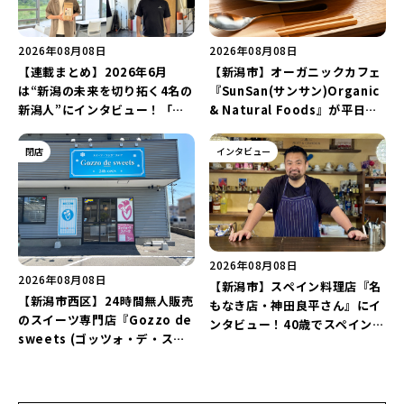
2026年08月08日
2026年08月08日
【連載まとめ】2026年6月
【新潟市】オーガニックカフェ
は“新潟の未来を切り拓く4名の
『SunSan(サンサン)Organic
新潟人”にインタビュー！「学
& Natural Foods』が平日ラ
生起業家」や「料理専門のフォ
ンチも7月24日からスタート！
トグラファー」など要チェック
「抗酸化☆レモンチキンカレ
閉店
インタビュー
♪
ー」と「美容と健康を考えたプ
レートランチ」を実食レポート
♪
2026年08月08日
2026年08月08日
【新潟市】スペイン料理店『名
【新潟市西区】24時間無人販売
もなき店・神田良平さん』にイ
のスイーツ専門店『Gozzo de
ンタビュー！40歳でスペインへ
sweets (ゴッツォ・デ・スイ
渡り、“美食の街”の魅力を古町
ーツ) 新潟本店』が8月9日に閉
で届ける♪
店…。一部商品は姉妹店で販売
継続！