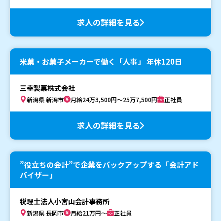
求人の詳細を見る
米菓・お菓子メーカーで働く「人事」 年休120日
三幸製菓株式会社
新潟県 新潟市
月給24万3,500円～25万7,500円
正社員
求人の詳細を見る
”役立ちの会計”で企業をバックアップする「会計アド
バイザー」
税理士法人小宮山会計事務所
新潟県 長岡市
月給21万円～
正社員