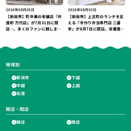
2026年08月05日
2026年08月03日
【新潟市】町中華の老舗店『共
【新潟市】上古町のランチを支
進軒 万代店』が7月31日に閉
える『手作り弁当専門店 二番
店…。多くのファンに親しまれ
亭』が8月7日に閉店。栄養豊富
た名店が長年の営業に幕。
な「日替わり弁当」が食べ納め
に…。
地域別
新潟市
下越
中越
上越
佐渡
開店・閉店
開店
閉店