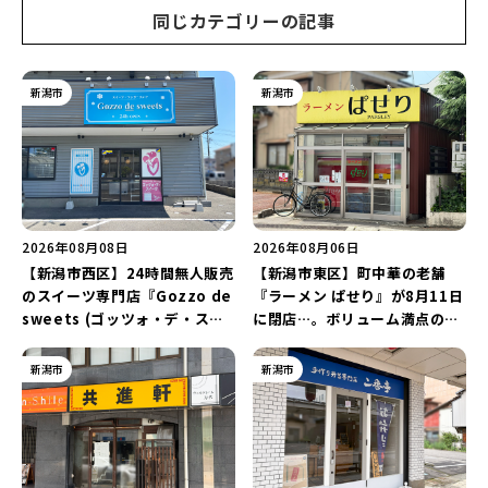
同じカテゴリーの記事
新潟市
新潟市
2026年08月08日
2026年08月06日
【新潟市西区】24時間無人販売
【新潟市東区】町中華の老舗
のスイーツ専門店『Gozzo de
『ラーメン ぱせり』が8月11日
sweets (ゴッツォ・デ・スイ
に閉店…。ボリューム満点の名
ーツ) 新潟本店』が8月9日に閉
店が幕を閉じる。
店…。一部商品は姉妹店で販売
新潟市
新潟市
継続！