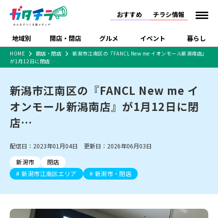
おすすめ
チラシ情報
地域別
開店・閉店
グルメ
イベント
暮らし
HOME
開店・閉店
新潟市江南区の『FANCL New me イオンモール新潟南店』
が1月12日に閉店…
食品スーパー・コンビ
戸建住宅・マンショ
特売セール
インタビュー
ニ
ン・土地
住宅メーカー・工務
新潟市江南区の『FANCL New me イ
新潟市
開店
ラーメン
体験・販売
施設・ショップ
下越
閉店
現地レポート
祭り・伝統行事
店
オンモール新潟南店』が1月12日に閉
ショッピングモール・
ドラッグストア・ホーム
特集・まとめ記事
大型施設
センター
店…
食品メーカー・県産
リニューアル・移転
休業
開店まとめ
閉店まとめ
中越
和食
趣味・展示会
上越
洋食
ライブ・コンサート
品
新潟市・開店
新潟市・閉店
長岡市・開店
配信日：2023年01月04日 更新日：2026年06月03日
セツコママ
ランキング
新潟人
キャンペーン
ファッション
生活サービス
長岡市・閉店
上越市・開店
上越市・閉店
開店まとめ
閉店まとめ
人気記事まとめ
定食まとめ
新潟市
閉店
にいがた酒の陣・新潟
習い事・塾
アパレル・雑貨
フィットネス・ジム
佐渡
スイーツ
スポーツ
ランチ
ラーメン・開店
ラーメン・閉店
酒月
新潟市江南区エリア
新潟市・閉店
ラーメンまとめ
飲食店まとめ
観光スポット
温泉・入浴
ホテル
旅館
水族館
インテリア・雑貨
外食・テイクアウト
リラクゼーション・整体
スキー場
リユース・買取
新車・中古車・カー用品
旅行・レジャー
家電・携帯電話
新潟市中央区
ご当地グルメ
セミナー・講演会
新潟市東区
食べ歩き
子ども向け
テイクアウト
新潟市西区
花火大会
新潟市北区
季節・期間限定
入場無料
病院・クリニック
イオンモール
ラブラ万代・ラブラ2
冠婚葬祭
習い事・塾
通販・EC
イベント
求人