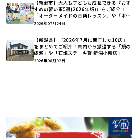
【新潟市】大人も子どもも成長できる『おす
すめの習い事5選(2026年版)』をご紹介！
「オーダーメイドの音楽レッスン」や「本格
キックボクシング」で新しい自分を見つけよ
2026年07月24日
う♪
【新潟県】『2026年7月に閉店した10店』
をまとめてご紹介！県内から撤退する「鰻の
成瀬」や「石焼ステーキ贅 新潟小新店」が
営業に幕…。
2026年08月02日