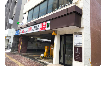
新潟市南区
カフェ
住宅展示場
居酒屋・バー
新潟市江南区
完成見学会
焼肉
学生スポーツ
新潟市秋葉区
パスタ
アルビレックス
新潟市西蒲区
ビルボードプレイスBP
新潟伊勢丹
ピア万代
官公庁・自治体
新潟市 チラシ
長岡・見附 チラシ
村上・関川
パン・ベーカリー
新発田・聖籠
タレカツ・豚カツ
胎内・粟島
デカ盛り・大盛り
リバーサイド千秋
パティオPATIO
上越・妙高・糸魚川 チラシ
注目 チラシ
週末セール
三条・加茂・田上
旨辛・激辛
定食・町定食
五泉・阿賀野・阿賀
海鮮・鮨
燕・弥彦
そば・うどん
火曜セール
オープン・リニューアルセール
長岡・見附
日本酒・新潟清酒
小千谷・十日町・津南
ワイン・クラフトビール
魚沼・南魚沼・湯沢
周年祭・感謝祭セール
年末・初売りセール
柏崎・刈羽・出雲崎
ケーキ・パフェ
ビアガーデン・暑気払い
上越・妙高・糸魚川
忘新年会・歓送迎会