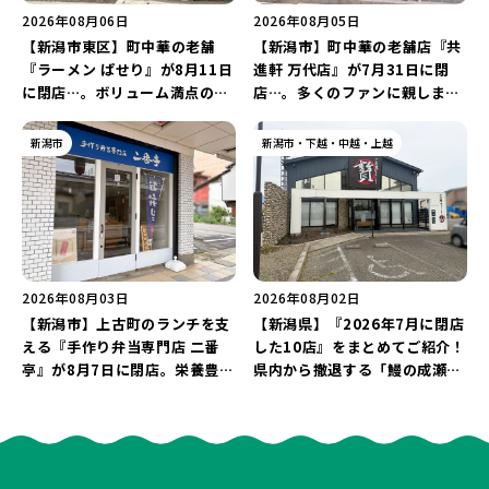
2026年08月06日
2026年08月05日
【新潟市東区】町中華の老舗
【新潟市】町中華の老舗店『共
『ラーメン ぱせり』が8月11日
進軒 万代店』が7月31日に閉
に閉店…。ボリューム満点の名
店…。多くのファンに親しまれ
店が幕を閉じる。
た名店が長年の営業に幕。
新潟市
新潟市・下越・中越・上越
2026年08月03日
2026年08月02日
【新潟市】上古町のランチを支
【新潟県】『2026年7月に閉店
える『手作り弁当専門店 二番
した10店』をまとめてご紹介！
亭』が8月7日に閉店。栄養豊富
県内から撤退する「鰻の成瀬」
な「日替わり弁当」が食べ納め
や「石焼ステーキ贅 新潟小新
に…。
店」が営業に幕…。