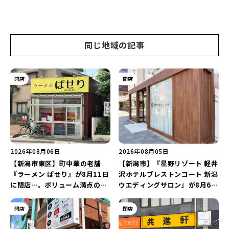
同じ地域の記事
閉店
開店
2026年08月06日
2026年08月05日
【新潟市東区】町中華の老舗
【新潟市】『星野リゾート 軽井
『ラーメン ぱせり』が8月11日
沢ホテルブレストンコート 新潟
に閉店…。ボリューム満点の名
ウエディングサロン』が8月6日
店が幕を閉じる。
にオープン！軽井沢ウエディン
グを万代で相談しよう♪
開店
閉店