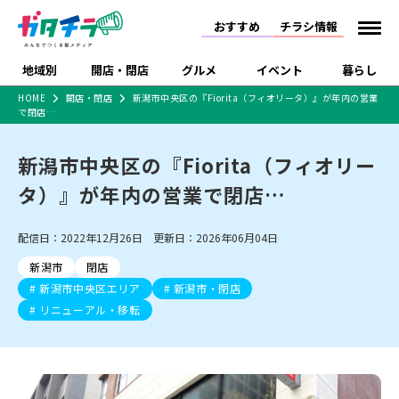
おすすめ
チラシ情報
地域別
開店・閉店
グルメ
イベント
暮らし
HOME
開店・閉店
新潟市中央区の『Fiorita（フィオリータ）』が年内の営業
で閉店…
食品スーパー・コンビ
戸建住宅・マンショ
特売セール
インタビュー
ニ
ン・土地
住宅メーカー・工務
新潟市中央区の『Fiorita（フィオリー
新潟市
開店
ラーメン
体験・販売
施設・ショップ
下越
閉店
現地レポート
祭り・伝統行事
店
タ）』が年内の営業で閉店…
ショッピングモール・
ドラッグストア・ホーム
特集・まとめ記事
大型施設
センター
食品メーカー・県産
リニューアル・移転
休業
開店まとめ
閉店まとめ
中越
和食
趣味・展示会
上越
洋食
ライブ・コンサート
配信日：2022年12月26日 更新日：2026年06月04日
品
新潟市・開店
新潟市・閉店
長岡市・開店
新潟市
閉店
セツコママ
ランキング
新潟人
キャンペーン
ファッション
生活サービス
長岡市・閉店
上越市・開店
上越市・閉店
新潟市中央区エリア
新潟市・閉店
開店まとめ
閉店まとめ
人気記事まとめ
定食まとめ
にいがた酒の陣・新潟
習い事・塾
アパレル・雑貨
フィットネス・ジム
佐渡
スイーツ
スポーツ
ランチ
ラーメン・開店
リニューアル・移転
ラーメン・閉店
酒月
ラーメンまとめ
飲食店まとめ
観光スポット
温泉・入浴
ホテル
旅館
水族館
インテリア・雑貨
外食・テイクアウト
リラクゼーション・整体
スキー場
リユース・買取
新車・中古車・カー用品
旅行・レジャー
家電・携帯電話
新潟市中央区
ご当地グルメ
セミナー・講演会
新潟市東区
食べ歩き
子ども向け
テイクアウト
新潟市西区
花火大会
新潟市北区
季節・期間限定
入場無料
病院・クリニック
イオンモール
ラブラ万代・ラブラ2
冠婚葬祭
習い事・塾
通販・EC
イベント
求人