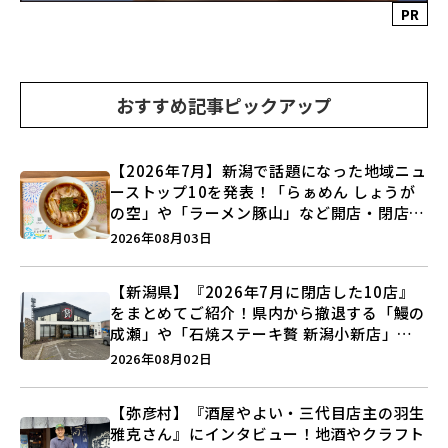
PR
おすすめ記事ピックアップ
【2026年7月】新潟で話題になった地域ニュ
ーストップ10を発表！「らぁめん しょうが
の空」や「ラーメン豚山」など開店・閉店の
注目記事をランキングでご紹介♪
2026年08月03日
【新潟県】『2026年7月に閉店した10店』
をまとめてご紹介！県内から撤退する「鰻の
成瀬」や「石焼ステーキ贅 新潟小新店」が
営業に幕…。
2026年08月02日
【弥彦村】『酒屋やよい・三代目店主の羽生
雅克さん』にインタビュー！地酒やクラフト