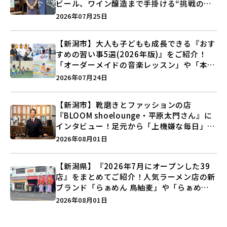
ビール、ワイン醸造まで手掛ける“挑戦の歴
史”に迫る♪
2026年07月25日
【新潟市】大人も子どもも成長できる『おす
すめの習い事5選(2026年版)』をご紹介！
「オーダーメイドの音楽レッスン」や「本格
キックボクシング」で新しい自分を見つけよ
2026年07月24日
う♪
【新潟市】靴磨きとファッションの店
『BLOOM shoelounge・平原太門さん』に
インタビュー！足元から「上機嫌な毎日」を
つくる装いの提案とは？
2026年08月01日
【新潟県】『2026年7月にオープンした39
店』をまとめてご紹介！人気ラーメン店の新
ブランド「らぁめん 鳥紬麦」や「らぁめん
しょうがの空」など盛りだくさん♪
2026年08月01日