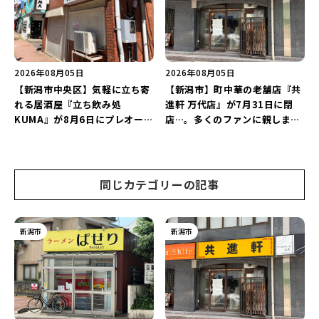
2026年08月05日
2026年08月05日
【新潟市中央区】気軽に立ち寄
【新潟市】町中華の老舗店『共
れる居酒屋『立ち飲み処
進軒 万代店』が7月31日に閉
KUMA』が8月6日にプレオープ
店…。多くのファンに親しまれ
ン！“1杯目のドリンクが半
た名店が長年の営業に幕。
額”になるキャンペーンを開催
♪
同じカテゴリーの記事
新潟市
新潟市