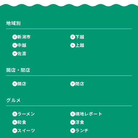
♪
地域別
新潟市
下越
中越
上越
佐渡
開店・閉店
開店
閉店
グルメ
ラーメン
現地レポート
和食
洋食
スイーツ
ランチ