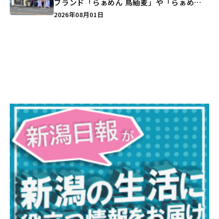
ブランド「らぁめん 鳥紬麦」や「らぁめん
しょうがの空」など盛りだくさん♪
2026年08月01日