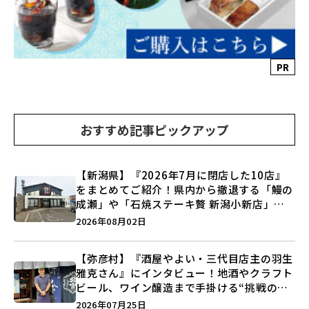
PR
おすすめ記事ピックアップ
【新潟県】『2026年7月に閉店した10店』
をまとめてご紹介！県内から撤退する「鰻の
成瀬」や「石焼ステーキ贅 新潟小新店」が
営業に幕…。
2026年08月02日
【弥彦村】『酒屋やよい・三代目店主の羽生
雅克さん』にインタビュー！地酒やクラフト
ビール、ワイン醸造まで手掛ける“挑戦の歴
史”に迫る♪
2026年07月25日