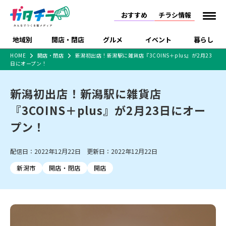
おすすめ
チラシ情報
地域別
開店・閉店
グルメ
イベント
暮らし
HOME
開店・閉店
新潟初出店！新潟駅に雑貨店『3COINS＋plus』が2月23
日にオープン！
食品スーパー・コンビ
戸建住宅・マンショ
特売セール
インタビュー
ニ
ン・土地
住宅メーカー・工務
新潟初出店！新潟駅に雑貨店
新潟市
開店
ラーメン
体験・販売
施設・ショップ
下越
閉店
現地レポート
祭り・伝統行事
店
『3COINS＋plus』が2月23日にオー
ショッピングモール・
ドラッグストア・ホーム
特集・まとめ記事
大型施設
センター
プン！
食品メーカー・県産
リニューアル・移転
休業
開店まとめ
閉店まとめ
中越
和食
趣味・展示会
上越
洋食
ライブ・コンサート
品
新潟市・開店
新潟市・閉店
長岡市・開店
配信日：2022年12月22日 更新日：2022年12月22日
セツコママ
ランキング
新潟人
キャンペーン
ファッション
生活サービス
長岡市・閉店
上越市・開店
上越市・閉店
開店まとめ
閉店まとめ
人気記事まとめ
定食まとめ
新潟市
開店・閉店
開店
にいがた酒の陣・新潟
習い事・塾
アパレル・雑貨
フィットネス・ジム
佐渡
スイーツ
スポーツ
ランチ
ラーメン・開店
ラーメン・閉店
酒月
ラーメンまとめ
飲食店まとめ
観光スポット
温泉・入浴
ホテル
旅館
水族館
インテリア・雑貨
外食・テイクアウト
リラクゼーション・整体
スキー場
リユース・買取
新車・中古車・カー用品
旅行・レジャー
家電・携帯電話
新潟市中央区
ご当地グルメ
セミナー・講演会
新潟市東区
食べ歩き
子ども向け
テイクアウト
新潟市西区
花火大会
新潟市北区
季節・期間限定
入場無料
病院・クリニック
イオンモール
ラブラ万代・ラブラ2
冠婚葬祭
習い事・塾
通販・EC
イベント
求人