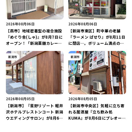
2026年08月06日
2026年08月06日
【燕市】地域密着型の複合施設
【新潟市東区】町中華の老舗
『めぐり舎(しゃ)』が8月7日に
『ラーメン ぱせり』が8月11日
オープン！「新潟薬膳カレー
に閉店…。ボリューム満点の名
Ricca」のレシピを受け継いだ
店が幕を閉じる。
メニューや漆喰アートを楽しも
新潟市
新潟市
う♪
2026年08月05日
2026年08月05日
【新潟市】『星野リゾート 軽井
【新潟市中央区】気軽に立ち寄
沢ホテルブレストンコート 新潟
れる居酒屋『立ち飲み処
ウエディングサロン』が8月6日
KUMA』が8月6日にプレオープ
にオープン！軽井沢ウエディン
ン！“1杯目のドリンクが半
グを万代で相談しよう♪
額”になるキャンペーンを開催