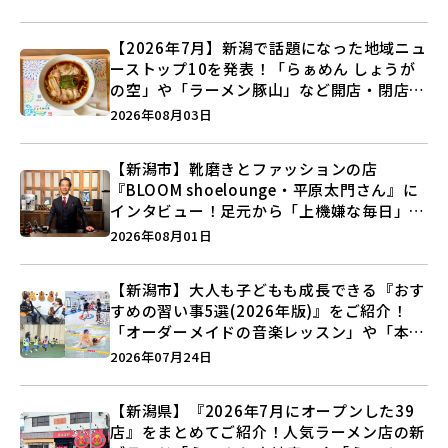
【2026年7月】新潟で話題になった地域ニュ
ーストップ10を発表！「らぁめん しょうが
の空」や「ラーメン豚山」など開店・閉店の
注目記事をランキングでご紹介♪
2026年08月03日
【新潟市】靴磨きとファッションの店
『BLOOM shoelounge・平原太門さん』に
インタビュー！足元から「上機嫌な毎日」を
つくる装いの提案とは？
2026年08月01日
【新潟市】大人も子どもも成長できる『おす
すめの習い事5選(2026年版)』をご紹介！
「オーダーメイドの音楽レッスン」や「本格
キックボクシング」で新しい自分を見つけよ
2026年07月24日
う♪
【新潟県】『2026年7月にオープンした39
店』をまとめてご紹介！人気ラーメン店の新