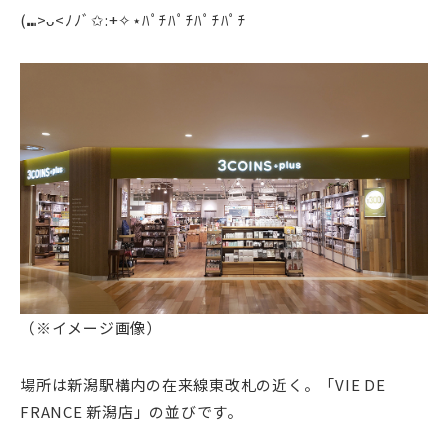
(⑉>ᴗ<ﾉﾉﾞ✩:+✧︎⋆ﾊﾟﾁﾊﾟﾁﾊﾟﾁﾊﾟﾁ
（※イメージ画像）
場所は新潟駅構内の在来線東改札の近く。「VIE DE
FRANCE 新潟店」の並びです。