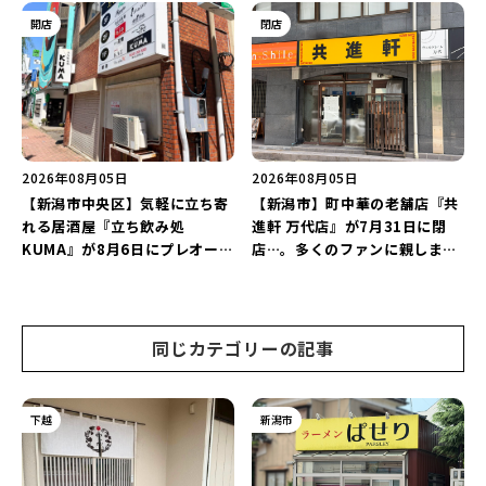
グを万代で相談しよう♪
開店
閉店
2026年08月05日
2026年08月05日
【新潟市中央区】気軽に立ち寄
【新潟市】町中華の老舗店『共
れる居酒屋『立ち飲み処
進軒 万代店』が7月31日に閉
KUMA』が8月6日にプレオープ
店…。多くのファンに親しまれ
ン！“1杯目のドリンクが半
た名店が長年の営業に幕。
額”になるキャンペーンを開催
♪
同じカテゴリーの記事
下越
新潟市