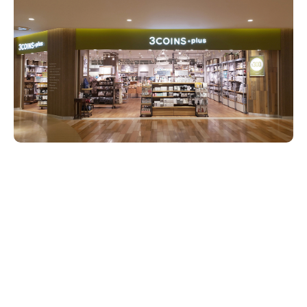
新潟市南区
カフェ
住宅展示場
居酒屋・バー
新潟市江南区
完成見学会
焼肉
学生スポーツ
新潟市秋葉区
パスタ
アルビレックス
新潟市西蒲区
ビルボードプレイスBP
新潟伊勢丹
ピア万代
官公庁・自治体
新潟市 チラシ
長岡・見附 チラシ
村上・関川
パン・ベーカリー
新発田・聖籠
タレカツ・豚カツ
胎内・粟島
デカ盛り・大盛り
リバーサイド千秋
パティオPATIO
上越・妙高・糸魚川 チラシ
注目 チラシ
週末セール
三条・加茂・田上
旨辛・激辛
定食・町定食
五泉・阿賀野・阿賀
海鮮・鮨
燕・弥彦
そば・うどん
火曜セール
オープン・リニューアルセール
長岡・見附
日本酒・新潟清酒
小千谷・十日町・津南
ワイン・クラフトビール
魚沼・南魚沼・湯沢
周年祭・感謝祭セール
年末・初売りセール
柏崎・刈羽・出雲崎
ケーキ・パフェ
ビアガーデン・暑気払い
上越・妙高・糸魚川
忘新年会・歓送迎会