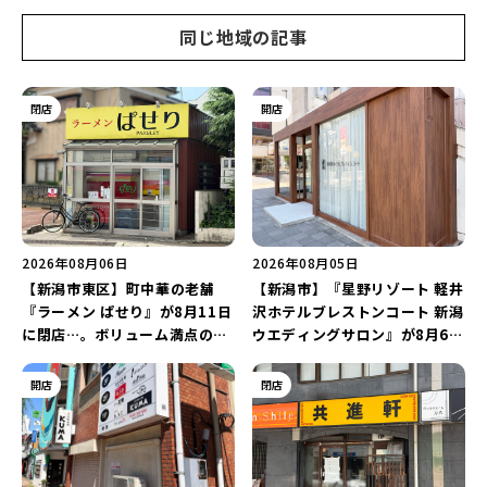
同じ地域の記事
閉店
開店
2026年08月06日
2026年08月05日
【新潟市東区】町中華の老舗
【新潟市】『星野リゾート 軽井
『ラーメン ぱせり』が8月11日
沢ホテルブレストンコート 新潟
に閉店…。ボリューム満点の名
ウエディングサロン』が8月6日
店が幕を閉じる。
にオープン！軽井沢ウエディン
グを万代で相談しよう♪
開店
閉店