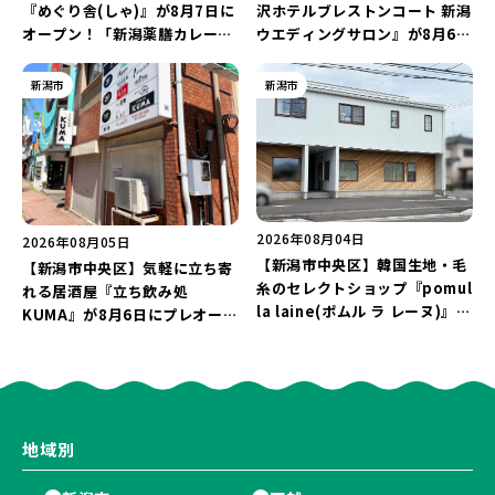
『めぐり舎(しゃ)』が8月7日に
沢ホテルブレストンコート 新潟
オープン！「新潟薬膳カレー
ウエディングサロン』が8月6日
Ricca」のレシピを受け継いだ
にオープン！軽井沢ウエディン
メニューや漆喰アートを楽しも
グを万代で相談しよう♪
新潟市
新潟市
う♪
2026年08月04日
2026年08月05日
【新潟市中央区】韓国生地・毛
【新潟市中央区】気軽に立ち寄
糸のセレクトショップ『pomul
れる居酒屋『立ち飲み処
la laine(ポムル ラ レーヌ)』が
KUMA』が8月6日にプレオープ
8月5日にオープン！3,000円以
ン！“1杯目のドリンクが半
上購入の方にノベルティをプレ
額”になるキャンペーンを開催
ゼント♪
♪
地域別