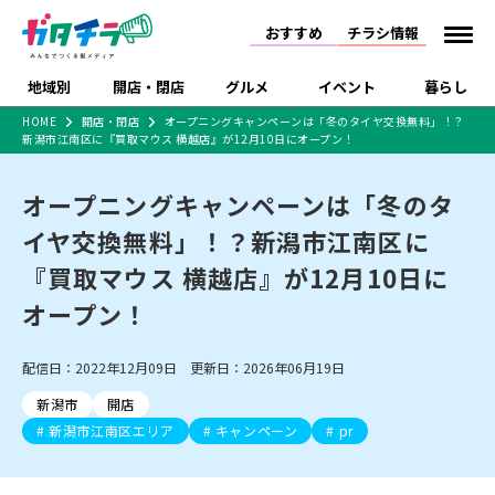
おすすめ
チラシ情報
地域別
開店・閉店
グルメ
イベント
暮らし
HOME
開店・閉店
オープニングキャンペーンは「冬のタイヤ交換無料」！？
新潟市江南区に『買取マウス 横越店』が12月10日にオープン！
食品スーパー・コンビ
戸建住宅・マンショ
特売セール
インタビュー
ニ
ン・土地
住宅メーカー・工務
オープニングキャンペーンは「冬のタ
新潟市
開店
ラーメン
体験・販売
施設・ショップ
下越
閉店
現地レポート
祭り・伝統行事
店
イヤ交換無料」！？新潟市江南区に
ショッピングモール・
ドラッグストア・ホーム
特集・まとめ記事
大型施設
センター
『買取マウス 横越店』が12月10日に
食品メーカー・県産
リニューアル・移転
休業
開店まとめ
閉店まとめ
中越
和食
趣味・展示会
上越
洋食
ライブ・コンサート
品
オープン！
新潟市・開店
新潟市・閉店
長岡市・開店
セツコママ
ランキング
新潟人
キャンペーン
ファッション
生活サービス
長岡市・閉店
上越市・開店
上越市・閉店
開店まとめ
閉店まとめ
人気記事まとめ
定食まとめ
配信日：2022年12月09日 更新日：2026年06月19日
にいがた酒の陣・新潟
習い事・塾
アパレル・雑貨
フィットネス・ジム
佐渡
スイーツ
スポーツ
ランチ
ラーメン・開店
ラーメン・閉店
酒月
ラーメンまとめ
飲食店まとめ
新潟市
開店
観光スポット
温泉・入浴
ホテル
旅館
水族館
インテリア・雑貨
外食・テイクアウト
新潟市江南区エリア
キャンペーン
pr
リラクゼーション・整体
スキー場
リユース・買取
新車・中古車・カー用品
旅行・レジャー
家電・携帯電話
新潟市中央区
ご当地グルメ
セミナー・講演会
新潟市東区
食べ歩き
子ども向け
テイクアウト
新潟市西区
花火大会
新潟市北区
季節・期間限定
入場無料
病院・クリニック
イオンモール
ラブラ万代・ラブラ2
冠婚葬祭
習い事・塾
通販・EC
イベント
求人