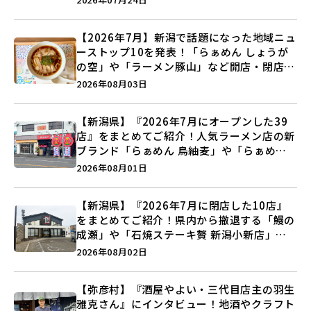
う♪
【2026年7月】新潟で話題になった地域ニュ
ーストップ10を発表！「らぁめん しょうが
の空」や「ラーメン豚山」など開店・閉店の
注目記事をランキングでご紹介♪
2026年08月03日
【新潟県】『2026年7月にオープンした39
店』をまとめてご紹介！人気ラーメン店の新
ブランド「らぁめん 鳥紬麦」や「らぁめん
しょうがの空」など盛りだくさん♪
2026年08月01日
【新潟県】『2026年7月に閉店した10店』
をまとめてご紹介！県内から撤退する「鰻の
成瀬」や「石焼ステーキ贅 新潟小新店」が
営業に幕…。
2026年08月02日
【弥彦村】『酒屋やよい・三代目店主の羽生
雅克さん』にインタビュー！地酒やクラフト