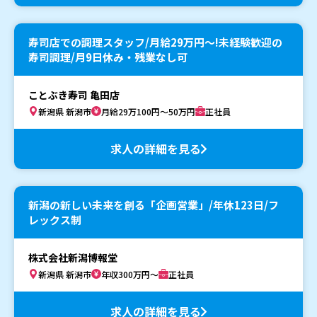
寿司店での調理スタッフ/月給29万円〜!未経験歓迎の
寿司調理/月9日休み・残業なし可
ことぶき寿司 亀田店
新潟県 新潟市
月給29万100円～50万円
正社員
求人の詳細を見る
新潟の新しい未来を創る「企画営業」/年休123日/フ
レックス制
株式会社新潟博報堂
新潟県 新潟市
年収300万円～
正社員
求人の詳細を見る