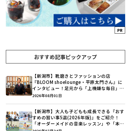
PR
おすすめ記事ピックアップ
【新潟市】靴磨きとファッションの店
『BLOOM shoelounge・平原太門さん』に
インタビュー！足元から「上機嫌な毎日」を
つくる装いの提案とは？
2026年08月01日
【新潟市】大人も子どもも成長できる『おす
すめの習い事5選(2026年版)』をご紹介！
「オーダーメイドの音楽レッスン」や「本格
キックボクシング」で新しい自分を見つけよ
2026年07月24日