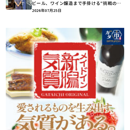
ビール、ワイン醸造まで手掛ける“挑戦の歴
史”に迫る♪
2026年07月25日