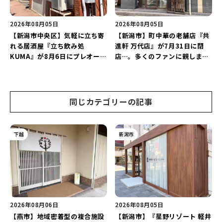
2026年08月05日
2026年08月05日
【新潟市中央区】気軽に立ち寄
【新潟市】町中華の老舗店『共
れる居酒屋『立ち飲み処
進軒 万代店』が7月31日に閉
KUMA』が8月6日にプレオープ
店…。多くのファンに親しまれ
ン！“1杯目のドリンクが半
た名店が長年の営業に幕。
額”になるキャンペーンを開催
♪
同じカテゴリーの記事
下越
新潟市
2026年08月06日
2026年08月05日
【燕市】地域密着型の複合施設
【新潟市】『星野リゾート 軽井