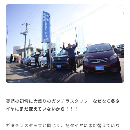
新潟市南区
カフェ
住宅展示場
居酒屋・バー
新潟市江南区
完成見学会
焼肉
学生スポーツ
新潟市秋葉区
パスタ
アルビレックス
新潟市西蒲区
ビルボードプレイスBP
新潟伊勢丹
ピア万代
官公庁・自治体
新潟市 チラシ
長岡・見附 チラシ
村上・関川
パン・ベーカリー
新発田・聖籠
タレカツ・豚カツ
胎内・粟島
デカ盛り・大盛り
リバーサイド千秋
パティオPATIO
上越・妙高・糸魚川 チラシ
注目 チラシ
週末セール
三条・加茂・田上
旨辛・激辛
定食・町定食
五泉・阿賀野・阿賀
海鮮・鮨
燕・弥彦
そば・うどん
火曜セール
オープン・リニューアルセール
長岡・見附
日本酒・新潟清酒
小千谷・十日町・津南
ワイン・クラフトビール
魚沼・南魚沼・湯沢
周年祭・感謝祭セール
年末・初売りセール
柏崎・刈羽・出雲崎
ケーキ・パフェ
ビアガーデン・暑気払い
上越・妙高・糸魚川
忘新年会・歓送迎会
突然の初雪に大焦りのガタチラスタッフ…なぜなら
冬タ
イヤにまだ変えていないから！！！
ガタチラスタッフと同じく、冬タイヤにまだ替えていな