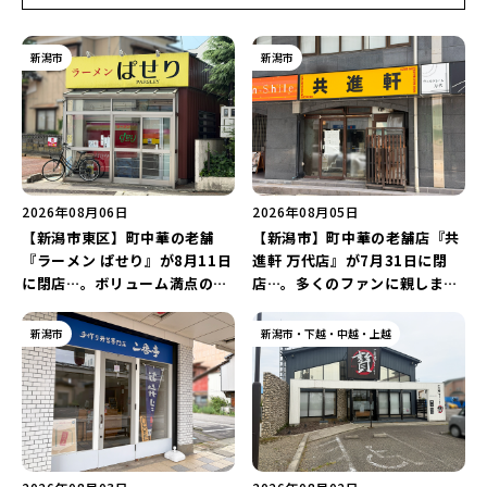
新潟市
新潟市
2026年08月06日
2026年08月05日
【新潟市東区】町中華の老舗
【新潟市】町中華の老舗店『共
『ラーメン ぱせり』が8月11日
進軒 万代店』が7月31日に閉
に閉店…。ボリューム満点の名
店…。多くのファンに親しまれ
店が幕を閉じる。
た名店が長年の営業に幕。
新潟市
新潟市・下越・中越・上越