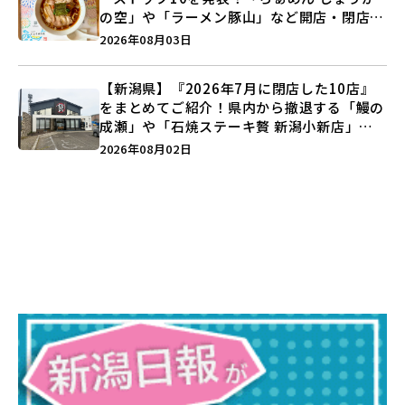
の空」や「ラーメン豚山」など開店・閉店の
注目記事をランキングでご紹介♪
2026年08月03日
【新潟県】『2026年7月に閉店した10店』
をまとめてご紹介！県内から撤退する「鰻の
成瀬」や「石焼ステーキ贅 新潟小新店」が
営業に幕…。
2026年08月02日