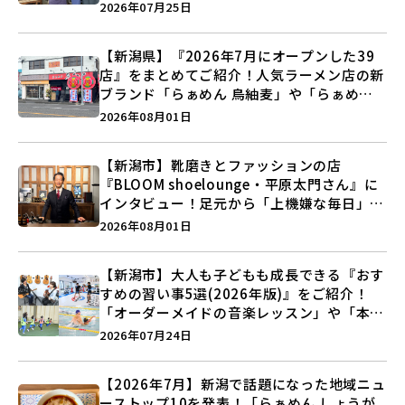
史”に迫る♪
2026年07月25日
【新潟県】『2026年7月にオープンした39
店』をまとめてご紹介！人気ラーメン店の新
ブランド「らぁめん 鳥紬麦」や「らぁめん
しょうがの空」など盛りだくさん♪
2026年08月01日
【新潟市】靴磨きとファッションの店
『BLOOM shoelounge・平原太門さん』に
インタビュー！足元から「上機嫌な毎日」を
つくる装いの提案とは？
2026年08月01日
【新潟市】大人も子どもも成長できる『おす
すめの習い事5選(2026年版)』をご紹介！
「オーダーメイドの音楽レッスン」や「本格
キックボクシング」で新しい自分を見つけよ
2026年07月24日
う♪
【2026年7月】新潟で話題になった地域ニュ
ーストップ10を発表！「らぁめん しょうが