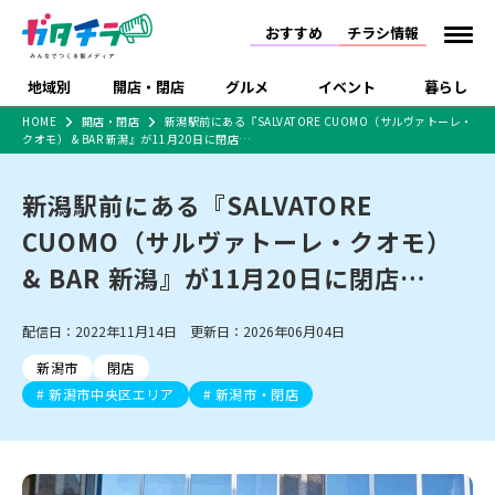
おすすめ
チラシ情報
地域別
開店・閉店
グルメ
イベント
暮らし
HOME
開店・閉店
新潟駅前にある『SALVATORE CUOMO（サルヴァトーレ・
クオモ） & BAR 新潟』が11月20日に閉店…
食品スーパー・コンビ
戸建住宅・マンショ
特売セール
インタビュー
ニ
ン・土地
住宅メーカー・工務
新潟駅前にある『SALVATORE
新潟市
開店
ラーメン
体験・販売
施設・ショップ
下越
閉店
現地レポート
祭り・伝統行事
店
CUOMO（サルヴァトーレ・クオモ）
ショッピングモール・
ドラッグストア・ホーム
特集・まとめ記事
大型施設
センター
& BAR 新潟』が11月20日に閉店…
食品メーカー・県産
リニューアル・移転
休業
開店まとめ
閉店まとめ
中越
和食
趣味・展示会
上越
洋食
ライブ・コンサート
品
新潟市・開店
新潟市・閉店
長岡市・開店
配信日：2022年11月14日 更新日：2026年06月04日
セツコママ
ランキング
新潟人
キャンペーン
ファッション
生活サービス
長岡市・閉店
上越市・開店
上越市・閉店
開店まとめ
閉店まとめ
人気記事まとめ
定食まとめ
新潟市
閉店
にいがた酒の陣・新潟
習い事・塾
アパレル・雑貨
フィットネス・ジム
佐渡
スイーツ
スポーツ
ランチ
ラーメン・開店
ラーメン・閉店
酒月
新潟市中央区エリア
新潟市・閉店
ラーメンまとめ
飲食店まとめ
観光スポット
温泉・入浴
ホテル
旅館
水族館
インテリア・雑貨
外食・テイクアウト
リラクゼーション・整体
スキー場
リユース・買取
新車・中古車・カー用品
旅行・レジャー
家電・携帯電話
新潟市中央区
ご当地グルメ
セミナー・講演会
新潟市東区
食べ歩き
子ども向け
テイクアウト
新潟市西区
花火大会
新潟市北区
季節・期間限定
入場無料
病院・クリニック
イオンモール
ラブラ万代・ラブラ2
冠婚葬祭
習い事・塾
通販・EC
イベント
求人