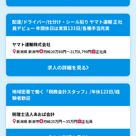
配達/ドライバー/仕分け・シール貼り ヤマト運輸 正社
員デビュー 年間休日は実質133日/各種手当充実
ヤマト運輸株式会社
新潟県 新潟市
月給20万60円～21万8,790円
正社員
求人の詳細を見る
地域密着で働く「税務会計スタッフ」/年休123日/経
験者歓迎
税理士法人あおば会計
新潟県 新潟市
月給25万円～35万円
正社員