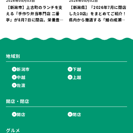
2026年08月03日
2026年08月02日
【新潟市】上古町のランチを支
【新潟県】『2026年7月に閉店
える『手作り弁当専門店 二番
した10店』をまとめてご紹介！
亭』が8月7日に閉店。栄養豊富
県内から撤退する「鰻の成瀬」
な「日替わり弁当」が食べ納め
や「石焼ステーキ贅 新潟小新
に…。
店」が営業に幕…。
地域別
新潟市
下越
中越
上越
佐渡
開店・閉店
開店
閉店
グルメ