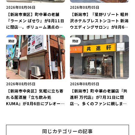
2026年08月06日
2026年08月05日
【新潟市東区】町中華の老舗
【新潟市】『星野リゾート 軽井
『ラーメン ぱせり』が8月11日
沢ホテルブレストンコート 新潟
に閉店…。ボリューム満点の名
ウエディングサロン』が8月6日
店が幕を閉じる。
にオープン！軽井沢ウエディン
グを万代で相談しよう♪
開店
閉店
2026年08月05日
2026年08月05日
【新潟市中央区】気軽に立ち寄
【新潟市】町中華の老舗店『共
れる居酒屋『立ち飲み処
進軒 万代店』が7月31日に閉
KUMA』が8月6日にプレオープ
店…。多くのファンに親しまれ
ン！“1杯目のドリンクが半
た名店が長年の営業に幕。
額”になるキャンペーンを開催
♪
同じカテゴリーの記事