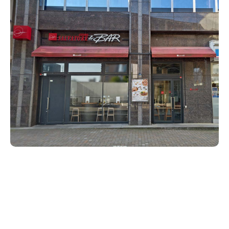
新潟市南区
カフェ
住宅展示場
居酒屋・バー
新潟市江南区
完成見学会
焼肉
学生スポーツ
新潟市秋葉区
パスタ
アルビレックス
新潟市西蒲区
ビルボードプレイスBP
新潟伊勢丹
ピア万代
官公庁・自治体
新潟市 チラシ
長岡・見附 チラシ
村上・関川
パン・ベーカリー
新発田・聖籠
タレカツ・豚カツ
胎内・粟島
デカ盛り・大盛り
リバーサイド千秋
パティオPATIO
上越・妙高・糸魚川 チラシ
注目 チラシ
週末セール
三条・加茂・田上
旨辛・激辛
定食・町定食
五泉・阿賀野・阿賀
海鮮・鮨
燕・弥彦
そば・うどん
火曜セール
オープン・リニューアルセール
長岡・見附
日本酒・新潟清酒
小千谷・十日町・津南
ワイン・クラフトビール
魚沼・南魚沼・湯沢
周年祭・感謝祭セール
年末・初売りセール
柏崎・刈羽・出雲崎
ケーキ・パフェ
ビアガーデン・暑気払い
上越・妙高・糸魚川
忘新年会・歓送迎会